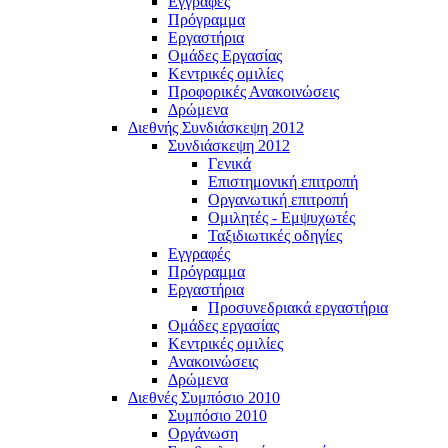
Εγγραφές
Πρόγραμμα
Εργαστήρια
Ομάδες Εργασίας
Κεντρικές ομιλίες
Προφορικές Ανακοινώσεις
Δρώμενα
Διεθνής Συνδιάσκεψη 2012
Συνδιάσκεψη 2012
Γενικά
Επιστημονική επιτροπή
Οργανωτική επιτροπή
Ομιλητές - Εμψυχωτές
Ταξιδιωτικές οδηγίες
Εγγραφές
Πρόγραμμα
Εργαστήρια
Προσυνεδριακά εργαστήρια
Ομάδες εργασίας
Κεντρικές ομιλίες
Ανακοινώσεις
Δρώμενα
Διεθνές Συμπόσιο 2010
Συμπόσιο 2010
Οργάνωση