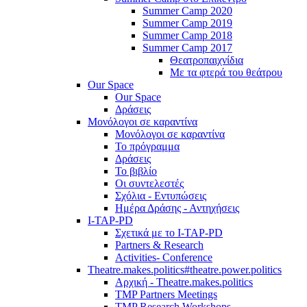
Summer Camp 2020
Summer Camp 2019
Summer Camp 2018
Summer Camp 2017
Θεατροπαιχνίδια
Με τα φτερά του θεάτρου
Our Space
Our Space
Δράσεις
Μονόλογοι σε καραντίνα
Μονόλογοι σε καραντίνα
Το πρόγραμμα
Δράσεις
Το βιβλίο
Οι συντελεστές
Σχόλια - Εντυπώσεις
Ημέρα Δράσης - Αντηχήσεις
I-TAP-PD
Σχετικά με το I-TAP-PD
Partners & Research
Activities- Conference
Theatre.makes.politics#theatre.power.politics
Αρχική - Theatre.makes.politics
TMP Partners Meetings
TMP Research Workshops