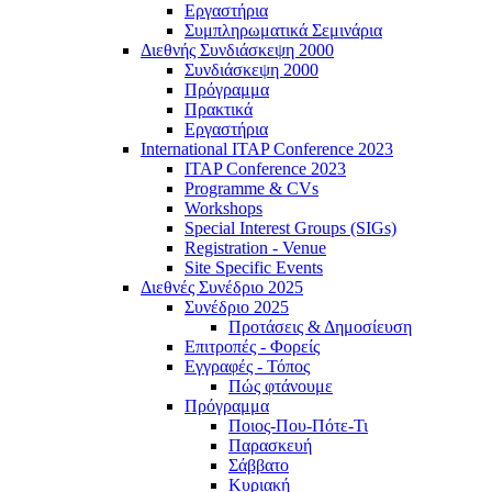
Εργαστήρια
Συμπληρωματικά Σεμινάρια
Διεθνής Συνδιάσκεψη 2000
Συνδιάσκεψη 2000
Πρόγραμμα
Πρακτικά
Εργαστήρια
International ITAP Conference 2023
ITAP Conference 2023
Programme & CVs
Workshops
Special Interest Groups (SIGs)
Registration - Venue
Site Specific Events
Διεθνές Συνέδριο 2025
Συνέδριο 2025
Προτάσεις & Δημοσίευση
Επιτροπές - Φορείς
Εγγραφές - Τόπος
Πώς φτάνουμε
Πρόγραμμα
Ποιος-Που-Πότε-Τι
Παρασκευή
Σάββατο
Κυριακή