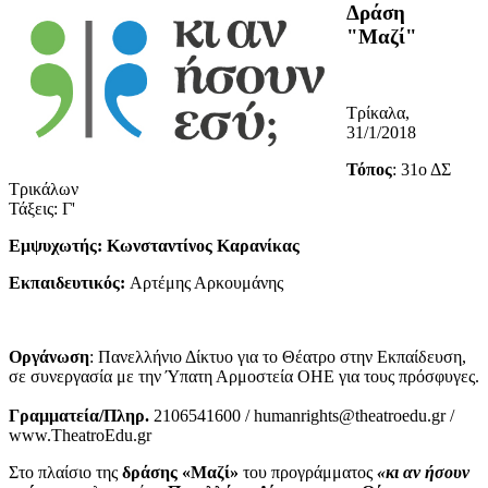
Δράση
"Μαζί"
Τρίκαλα,
31/1/2018
Τόπος
: 31ο ΔΣ
Τρικάλων
Τάξεις: Γ'
Εμψυχωτής: Κωνσταντίνος Καρανίκας
Εκπαιδευτικός:
Αρτέμης Αρκουμάνης
Οργάνωση
: Πανελλήνιο Δίκτυο για το Θέατρο στην Εκπαίδευση,
σε συνεργασία με την Ύπατη Αρμοστεία ΟΗΕ για τους πρόσφυγες.
Γραμματεία/Πληρ.
2106541600 / humanrights@theatroedu.gr /
www.TheatroEdu.gr
Στο πλαίσιο της
δράσης «Μαζί»
του προγράμματος
«κι αν ήσουν