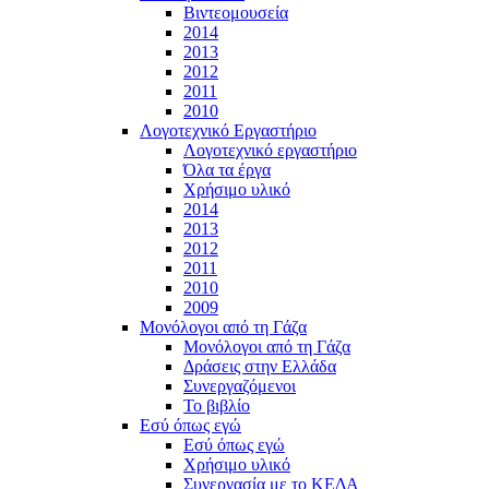
Βιντεομουσεία
2014
2013
2012
2011
2010
Λογοτεχνικό Εργαστήριο
Λογοτεχνικό εργαστήριο
Όλα τα έργα
Χρήσιμο υλικό
2014
2013
2012
2011
2010
2009
Μονόλογοι από τη Γάζα
Μονόλογοι από τη Γάζα
Δράσεις στην Ελλάδα
Συνεργαζόμενοι
To βιβλίο
Εσύ όπως εγώ
Εσύ όπως εγώ
Χρήσιμο υλικό
Συνεργασία με το ΚΕΔΑ