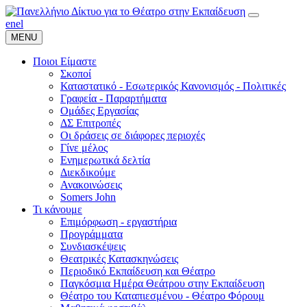
en
el
MENU
Ποιοι Είμαστε
Σκοποί
Καταστατικό - Εσωτερικός Κανονισμός - Πολιτικές
Γραφεία - Παραρτήματα
Ομάδες Εργασίας
ΔΣ Επιτροπές
Οι δράσεις σε διάφορες περιοχές
Γίνε μέλος
Ενημερωτικά δελτία
Διεκδικούμε
Ανακοινώσεις
Somers John
Τι κάνουμε
Επιμόρφωση - εργαστήρια
Προγράμματα
Συνδιασκέψεις
Θεατρικές Κατασκηνώσεις
Περιοδικό Εκπαίδευση και Θέατρο
Παγκόσμια Ημέρα Θεάτρου στην Εκπαίδευση
Θέατρο του Καταπιεσμένου - Θέατρο Φόρουμ