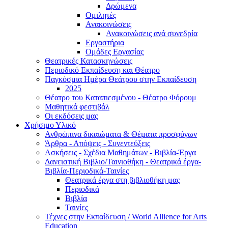
Δρώμενα
Ομιλητές
Ανακοινώσεις
Ανακοινώσεις ανά συνεδρία
Εργαστήρια
Ομάδες Εργασίας
Θεατρικές Κατασκηνώσεις
Περιοδικό Εκπαίδευση και Θέατρο
Παγκόσμια Ημέρα Θεάτρου στην Εκπαίδευση
2025
Θέατρο του Καταπιεσμένου - Θέατρο Φόρουμ
Μαθητικά φεστιβάλ
Οι εκδόσεις μας
Χρήσιμο Υλικό
Ανθρώπινα δικαιώματα & Θέματα προσφύγων
Άρθρα - Απόψεις - Συνεντεύξεις
Ασκήσεις - Σχέδια Μαθημάτων - Βιβλία-Έργα
Δανειστική Βιβλιο/Ταινιοθήκη - Θεατρικά έργα-
Βιβλία-Περιοδικά-Ταινίες
Θεατρικά έργα στη βιβλιοθήκη μας
Περιοδικά
Βιβλία
Ταινίες
Τέχνες στην Εκπαίδευση / World Allience for Arts
Education