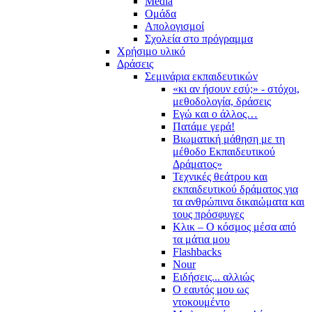
Media
Ομάδα
Απολογισμοί
Σχολεία στο πρόγραμμα
Χρήσιμο υλικό
Δράσεις
Σεμινάρια εκπαιδευτικών
«κι αν ήσουν εσύ;» - στόχοι,
μεθοδολογία, δράσεις
Εγώ και ο άλλος…
Πατάμε γερά!
Βιωματική μάθηση με τη
μέθοδο Εκπαιδευτικού
Δράματος»
Τεχνικές θεάτρου και
εκπαιδευτικού δράματος για
τα ανθρώπινα δικαιώματα και
τους πρόσφυγες
Κλικ – Ο κόσμος μέσα από
τα μάτια μου
Flashbacks
Nour
Ειδήσεις... αλλιώς
Ο εαυτός μου ως
ντοκουμέντο