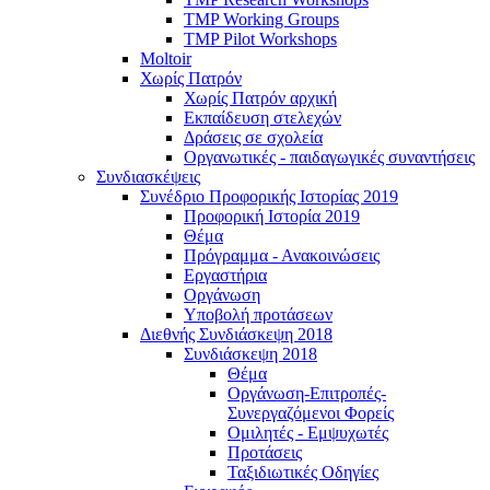
TMP Working Groups
TMP Pilot Workshops
Moltoir
Χωρίς Πατρόν
Χωρίς Πατρόν αρχική
Εκπαίδευση στελεχών
Δράσεις σε σχολεία
Οργανωτικές - παιδαγωγικές συναντήσεις
Συνδιασκέψεις
Συνέδριο Προφορικής Ιστορίας 2019
Προφορική Ιστορία 2019
Θέμα
Πρόγραμμα - Ανακοινώσεις
Εργαστήρια
Οργάνωση
Υποβολή προτάσεων
Διεθνής Συνδιάσκεψη 2018
Συνδιάσκεψη 2018
Θέμα
Οργάνωση-Επιτροπές-
Συνεργαζόμενοι Φορείς
Ομιλητές - Εμψυχωτές
Προτάσεις
Ταξιδιωτικές Οδηγίες