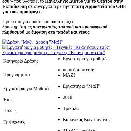
εσύ;
» που υλοποιεί το
Πανελλήνιο Δίκτυο για το Θέατρο στην
Εκπαίδευση
σε συνεργασία με την
Ύπατη Αρμοστεία του ΟΗΕ
για τους πρόσφυγε
ς.
Πρόκειται για δράση που υποστηρίζει
δραστηριότητες
συνεργασίας τοπικού και προσφυγικού
πληθυσμού
με
έμφαση στα παιδιά και νέους
.
Δράση "Μαζί"
Εργαστήριο για μαθητές - Τεχνικές "Κι αν ήσουν εσύ;"
Εργαστήρια για μαθητές
Κατηγορία Δράσης
κι αν ήσουν εσύ;
Προγράμματα
ΜΑΖΙ
Εργαστήριο "Μαζί"
Εργαστήρια για Μαθητές
2018
Έτος
Τρίκαλα
Πόλεις
Καρανίκας Κωνσταντίνος
Εμψυχωτές
31ο ΔΣ Τρικάλων