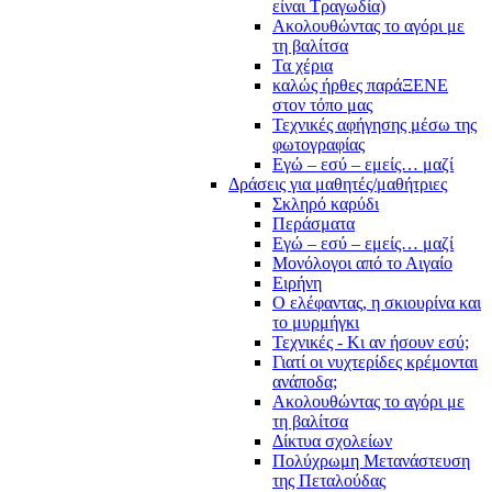
είναι Τραγωδία)
Ακολουθώντας το αγόρι με
τη βαλίτσα
Τα χέρια
καλώς ήρθες παράΞΕΝΕ
στον τόπο μας
Τεχνικές αφήγησης μέσω της
φωτογραφίας
Εγώ – εσύ – εμείς… μαζί
Δράσεις για μαθητές/μαθήτριες
Σκληρό καρύδι
Περάσματα
Εγώ – εσύ – εμείς… μαζί
Μονόλογοι από το Αιγαίο
Ειρήνη
Ο ελέφαντας, η σκιουρίνα και
το μυρμήγκι
Τεχνικές - Κι αν ήσουν εσύ;
Γιατί οι νυχτερίδες κρέμονται
ανάποδα;
Ακολουθώντας το αγόρι με
τη βαλίτσα
Δίκτυα σχολείων
Πολύχρωμη Μετανάστευση
της Πεταλούδας