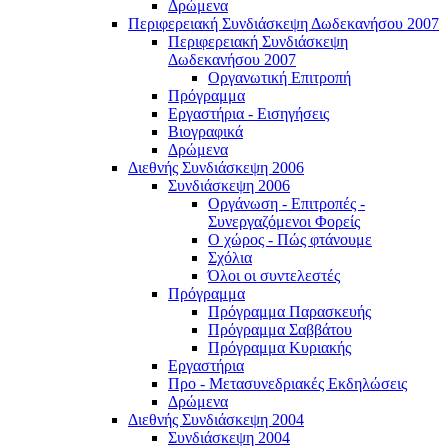
Δρώμενα
Περιφερειακή Συνδιάσκεψη Δωδεκανήσου 2007
Περιφερειακή Συνδιάσκεψη
Δωδεκανήσου 2007
Οργανωτική Επιτροπή
Πρόγραμμα
Εργαστήρια - Εισηγήσεις
Βιογραφικά
Δρώμενα
Διεθνής Συνδιάσκεψη 2006
Συνδιάσκεψη 2006
Οργάνωση - Επιτροπές -
Συνεργαζόμενοι Φορείς
Ο χώρος - Πώς φτάνουμε
Σχόλια
Όλοι οι συντελεστές
Πρόγραμμα
Πρόγραμμα Παρασκευής
Πρόγραμμα Σαββάτου
Πρόγραμμα Κυριακής
Εργαστήρια
Προ - Μετασυνεδριακές Εκδηλώσεις
Δρώμενα
Διεθνής Συνδιάσκεψη 2004
Συνδιάσκεψη 2004