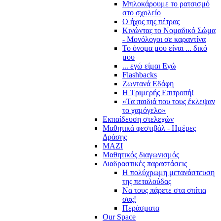
Μπλοκάρουμε το ρατσισμό
στο σχολείο
Ο ήχος της πέτρας
Κινώντας το Νομαδικό Σώμα
- Μονόλογοι σε καραντίνα
Το όνομα μου είναι ... δικό
μου
... εγώ είμαι Εγώ
Flashbacks
Ζωντανά Εδάφη
Η Τριμερής Επιτροπή!
«Τα παιδιά που τους έκλεψαν
το χαμόγελο»
Εκπαίδευση στελεχών
Μαθητικά φεστιβάλ - Ημέρες
Δράσης
ΜΑΖΙ
Μαθητικός διαγωνισμός
Διαδραστικές παραστάσεις
Η πολύχρωμη μετανάστευση
της πεταλούδας
Να τους πάρετε στα σπίτια
σας!
Περάσματα
Our Space