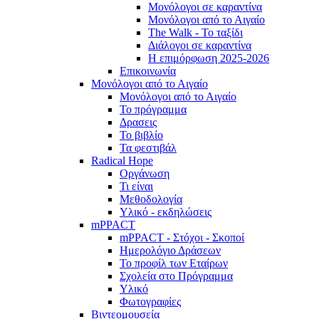
Μονόλογοι σε καραντίνα
Μονόλογοι από το Αιγαίο
The Walk - Το ταξίδι
Διάλογοι σε καραντίνα
Η επιμόρφωση 2025-2026
Επικοινωνία
Μονόλογοι από το Αιγαίο
Μονόλογοι από το Αιγαίο
Το πρόγραμμα
Δρασεις
Το βιβλίο
Τα φεστιβάλ
Radical Hope
Οργάνωση
Τι είναι
Μεθοδολογία
Υλικό - εκδηλώσεις
mPPACT
mPPACT - Στόχοι - Σκοποί
Ημερολόγιο Δράσεων
Το προφίλ των Εταίρων
Σχολεία στο Πρόγραμμα
Υλικό
Φωτογραφίες
Βιντεομουσεία