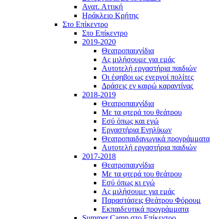
Ανατ. Αττική
Ηράκλειο Κρήτης
Στο Επίκεντρο
Στο Επίκεντρο
2019-2020
Θεατροπαιχνίδια
Ας μιλήσουμε για εμάς
Αυτοτελή εργαστήρια παιδιών
Οι έφηβοι ως ενεργοί πολίτες
Δράσεις εν καιρώ καραντίνας
2018-2019
Θεατροπαιχνίδια
Με τα φτερά του θεάτρου
Εσύ όπως και εγώ
Εργαστήρια Ενηλίκων
Θεατροπαιδαγωγικά προγράμματα
Αυτοτελή εργαστήρια παιδιών
2017-2018
Θεατροπαιχνίδια
Με τα φτερά του θεάτρου
Εσύ όπως κι εγώ
Ας μιλήσουμε για εμάς
Παραστάσεις Θεάτρου Φόρουμ
Εκπαιδευτικά προγράμματα
Summer Camp στο Επίκεντρο