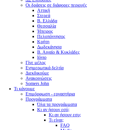
Οι δράσεις σε διάφορες περιοχές
Αττική
Στερεά
Β. Ελλάδα
Θεσσαλία
Ήπειρος
Πελοπόννησος
Κρήτη
Δωδεκάνησα
Β. Αιγαίο & Κυκλάδες
Ιόνιο
Γίνε μέλος
Ενημερωτικά δελτία
Διεκδικούμε
Ανακοινώσεις
Somers John
Τι κάνουμε
Επιμόρφωση - εργαστήρια
Προγράμματα
Όλα τα προγράμματα
Κι αν ήσουν εσύ;
Κι αν ήσουν εσυ;
Τι είναι;
FAQ