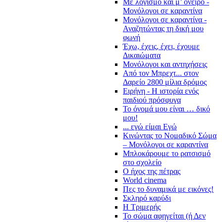
Με λογισμό και μ’ όνειρο -
Μονόλογοι σε καραντίνα
Μονόλογοι σε καραντίνα -
Αναζητώντας τη δική μου
φωνή
Έχω, έχεις, έχει, έχουμε
Δικαιώματα
Μονόλογοι και αντηχήσεις
Από τον Μπρεχτ... στον
Δαρείο 2800 μίλια δρόμος
Ειρήνη - Η ιστορία ενός
παιδιού πρόσφυγα
Το όνομά μου είναι … δικό
μου!
... εγώ είμαι Εγώ
Κινώντας το Νομαδικό Σώμα
– Μονόλογοι σε καραντίνα
Μπλοκάρουμε το ρατσισμό
στο σχολείο
Ο ήχος της πέτρας
World cinema
Πες το δυναμικά με εικόνες!
Σκληρό καρύδι
Η Τριμερής
Το σώμα αφηγείται (ή Δεν