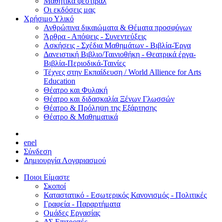
Μαθητικά φεστιβάλ
Οι εκδόσεις μας
Χρήσιμο Υλικό
Ανθρώπινα δικαιώματα & Θέματα προσφύγων
Άρθρα - Απόψεις - Συνεντεύξεις
Ασκήσεις - Σχέδια Μαθημάτων - Βιβλία-Έργα
Δανειστική Βιβλιο/Ταινιοθήκη - Θεατρικά έργα-
Βιβλία-Περιοδικά-Ταινίες
Τέχνες στην Εκπαίδευση / World Allience for Arts
Education
Θέατρο και Φυλακή
Θέατρο και διδασκαλία Ξένων Γλωσσών
Θέατρο & Πρόληψη της Εξάρτησης
Θέατρο & Μαθηματικά
en
el
Σύνδεση
Δημιουργία Λογαριασμού
Ποιοι Είμαστε
Σκοποί
Καταστατικό - Εσωτερικός Κανονισμός - Πολιτικές
Γραφεία - Παραρτήματα
Ομάδες Εργασίας
ΔΣ Επιτροπές