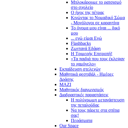
Μπλοκάρουμε το ρατσισμό
στο σχολείο
Ο ήχος της πέτρας
Κινώντας το Νομαδικό Σώμα
- Μονόλογοι σε καραντίνα
Το όνομα μου είναι ... δικό
μου
... εγώ είμαι Εγώ
Flashbacks
Ζωντανά Εδάφη
Η Τριμερής Επιτροπή!
«Τα παιδιά που τους έκλεψαν
το χαμόγελο»
Εκπαίδευση στελεχών
Μαθητικά φεστιβάλ - Ημέρες
Δράσης
ΜΑΖΙ
Μαθητικός διαγωνισμός
Διαδραστικές παραστάσεις
Η πολύχρωμη μετανάστευση
της πεταλούδας
Να τους πάρετε στα σπίτια
σας!
Περάσματα
Our Space