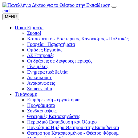
en
el
MENU
Ποιοι Είμαστε
Σκοποί
Καταστατικό - Εσωτερικός Κανονισμός - Πολιτικές
Γραφεία - Παραρτήματα
Ομάδες Εργασίας
ΔΣ Επιτροπές
Οι δράσεις σε διάφορες περιοχές
Γίνε μέλος
Ενημερωτικά δελτία
Διεκδικούμε
Ανακοινώσεις
Somers John
Τι κάνουμε
Επιμόρφωση - εργαστήρια
Προγράμματα
Συνδιασκέψεις
Θεατρικές Κατασκηνώσεις
Περιοδικό Εκπαίδευση και Θέατρο
Παγκόσμια Ημέρα Θεάτρου στην Εκπαίδευση
Θέατρο του Καταπιεσμένου - Θέατρο Φόρουμ