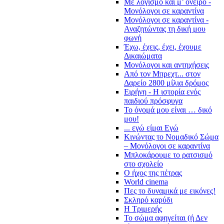
Με λογισμό και μ’ όνειρο -
Μονόλογοι σε καραντίνα
Μονόλογοι σε καραντίνα -
Αναζητώντας τη δική μου
φωνή
Έχω, έχεις, έχει, έχουμε
Δικαιώματα
Μονόλογοι και αντηχήσεις
Από τον Μπρεχτ... στον
Δαρείο 2800 μίλια δρόμος
Ειρήνη - Η ιστορία ενός
παιδιού πρόσφυγα
Το όνομά μου είναι … δικό
μου!
... εγώ είμαι Εγώ
Κινώντας το Νομαδικό Σώμα
– Μονόλογοι σε καραντίνα
Μπλοκάρουμε το ρατσισμό
στο σχολείο
Ο ήχος της πέτρας
World cinema
Πες το δυναμικά με εικόνες!
Σκληρό καρύδι
Η Τριμερής
Το σώμα αφηγείται (ή Δεν