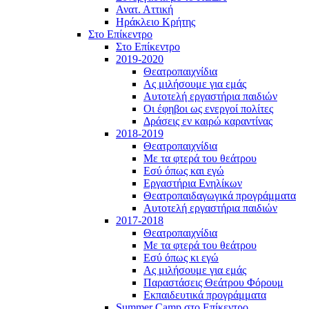
Ανατ. Αττική
Ηράκλειο Κρήτης
Στο Επίκεντρο
Στο Επίκεντρο
2019-2020
Θεατροπαιχνίδια
Ας μιλήσουμε για εμάς
Αυτοτελή εργαστήρια παιδιών
Οι έφηβοι ως ενεργοί πολίτες
Δράσεις εν καιρώ καραντίνας
2018-2019
Θεατροπαιχνίδια
Με τα φτερά του θεάτρου
Εσύ όπως και εγώ
Εργαστήρια Ενηλίκων
Θεατροπαιδαγωγικά προγράμματα
Αυτοτελή εργαστήρια παιδιών
2017-2018
Θεατροπαιχνίδια
Με τα φτερά του θεάτρου
Εσύ όπως κι εγώ
Ας μιλήσουμε για εμάς
Παραστάσεις Θεάτρου Φόρουμ
Εκπαιδευτικά προγράμματα
Summer Camp στο Επίκεντρο