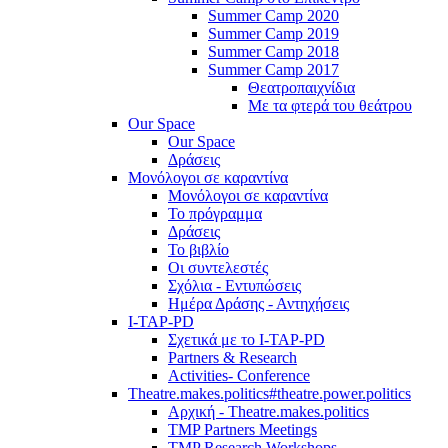
Summer Camp 2020
Summer Camp 2019
Summer Camp 2018
Summer Camp 2017
Θεατροπαιχνίδια
Με τα φτερά του θεάτρου
Our Space
Our Space
Δράσεις
Μονόλογοι σε καραντίνα
Μονόλογοι σε καραντίνα
Το πρόγραμμα
Δράσεις
Το βιβλίο
Οι συντελεστές
Σχόλια - Εντυπώσεις
Ημέρα Δράσης - Αντηχήσεις
I-TAP-PD
Σχετικά με το I-TAP-PD
Partners & Research
Activities- Conference
Theatre.makes.politics#theatre.power.politics
Αρχική - Theatre.makes.politics
TMP Partners Meetings
TMP Research Workshops