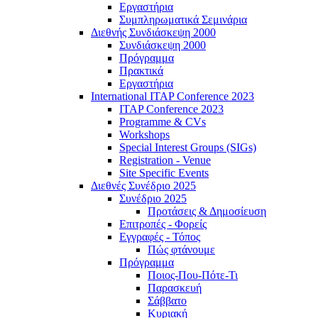
Εργαστήρια
Συμπληρωματικά Σεμινάρια
Διεθνής Συνδιάσκεψη 2000
Συνδιάσκεψη 2000
Πρόγραμμα
Πρακτικά
Εργαστήρια
International ITAP Conference 2023
ITAP Conference 2023
Programme & CVs
Workshops
Special Interest Groups (SIGs)
Registration - Venue
Site Specific Events
Διεθνές Συνέδριο 2025
Συνέδριο 2025
Προτάσεις & Δημοσίευση
Επιτροπές - Φορείς
Εγγραφές - Τόπος
Πώς φτάνουμε
Πρόγραμμα
Ποιος-Που-Πότε-Τι
Παρασκευή
Σάββατο
Κυριακή