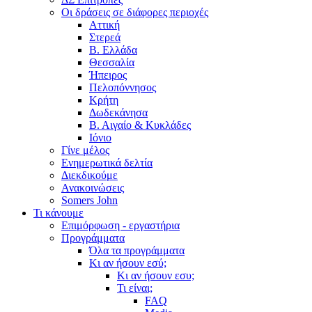
Οι δράσεις σε διάφορες περιοχές
Αττική
Στερεά
Β. Ελλάδα
Θεσσαλία
Ήπειρος
Πελοπόννησος
Κρήτη
Δωδεκάνησα
Β. Αιγαίο & Κυκλάδες
Ιόνιο
Γίνε μέλος
Ενημερωτικά δελτία
Διεκδικούμε
Ανακοινώσεις
Somers John
Τι κάνουμε
Επιμόρφωση - εργαστήρια
Προγράμματα
Όλα τα προγράμματα
Κι αν ήσουν εσύ;
Κι αν ήσουν εσυ;
Τι είναι;
FAQ