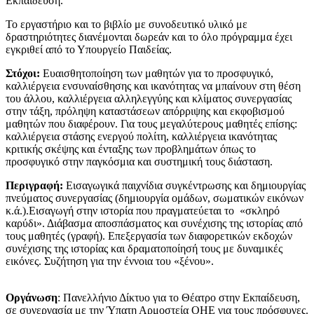
Εκπαίδευση.
​Το εργαστήριο και το βιβλίο με συνοδευτικό υλικό με
δραστηριότητες διανέμονται δωρεάν και το όλο πρόγραμμα έχει
εγκριθεί από το Υπουργείο Παιδείας.
Στόχοι:
Ευαισθητοποίηση των μαθητών για το προσφυγικό,
καλλιέργεια ενσυναίσθησης και ικανότητας να μπαίνουν στη θέση
του άλλου, καλλιέργεια αλληλεγγύης και κλίματος συνεργασίας
στην τάξη, πρόληψη καταστάσεων απόρριψης και εκφοβισμού
μαθητών που διαφέρουν. Για τους μεγαλύτερους μαθητές επίσης:
καλλιέργεια στάσης ενεργού πολίτη, καλλιέργεια ικανότητας
κριτικής σκέψης και ένταξης των προβλημάτων όπως το
προσφυγικό στην παγκόσμια και συστημική τους διάσταση.
Περιγραφή:
Εισαγωγικά παιχνίδια συγκέντρωσης και δημιουργίας
πνεύματος συνεργασίας (δημιουργία ομάδων, σωματικών εικόνων
κ.ά.).Εισαγωγή στην ιστορία που πραγματεύεται το «σκληρό
καρύδι». Διάβασμα αποσπάσματος και συνέχισης της ιστορίας από
τους μαθητές (γραφή). Επεξεργασία των διαφορετικών εκδοχών
συνέχισης της ιστορίας και δραματοποίησή τους με δυναμικές
εικόνες. Συζήτηση για την έννοια του «ξένου».
Οργάνωση
: Πανελλήνιο Δίκτυο για το Θέατρο στην Εκπαίδευση,
σε συνεργασία με την Ύπατη Αρμοστεία ΟΗΕ για τους πρόσφυγες.