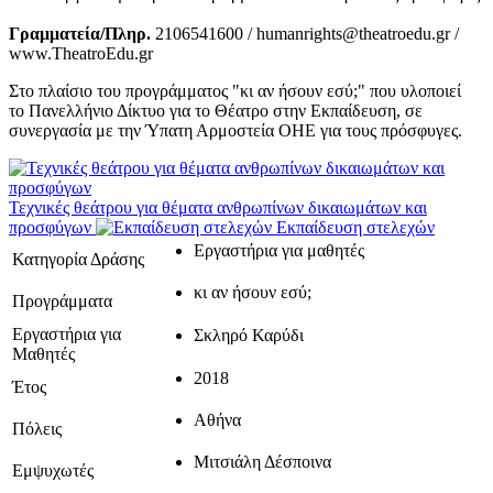
Γραμματεία/Πληρ.
2106541600 / humanrights@theatroedu.gr /
www.TheatroEdu.gr
Στο πλαίσιο του προγράμματος "κι αν ήσουν εσύ;" που υλοποιεί
το Πανελλήνιο Δίκτυο για το Θέατρο στην Εκπαίδευση, σε
συνεργασία με την Ύπατη Αρμοστεία ΟΗΕ για τους πρόσφυγες.
Τεχνικές θεάτρου για θέματα ανθρωπίνων δικαιωμάτων και
προσφύγων
Εκπαίδευση στελεχών
Εργαστήρια για μαθητές
Κατηγορία Δράσης
κι αν ήσουν εσύ;
Προγράμματα
Εργαστήρια για
Σκληρό Καρύδι
Μαθητές
2018
Έτος
Αθήνα
Πόλεις
Μιτσιάλη Δέσποινα
Εμψυχωτές