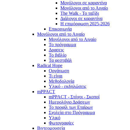
Μονόλογοι σε καραντίνα
Μονόλογοι από το Αιγαίο
The Walk - Το ταξίδι
Διάλογοι σε καραντίνα
Η επιμόρφωση 2025-2026
Επικοινωνία
Μονόλογοι από το Αιγαίο
Μονόλογοι από το Αιγαίο
Το πρόγραμμα
Δρασεις
Το βιβλίο
Τα φεστιβάλ
Radical Hope
Οργάνωση
Τι είναι
Μεθοδολογία
Υλικό - εκδηλώσεις
mPPACT
mPPACT - Στόχοι - Σκοποί
Ημερολόγιο Δράσεων
Το προφίλ των Εταίρων
Σχολεία στο Πρόγραμμα
Υλικό
Φωτογραφίες
Βιντεομουσεία