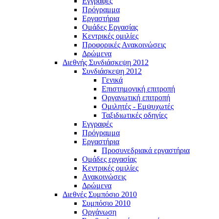
Εγγραφές
Πρόγραμμα
Εργαστήρια
Ομάδες Εργασίας
Κεντρικές ομιλίες
Προφορικές Ανακοινώσεις
Δρώμενα
Διεθνής Συνδιάσκεψη 2012
Συνδιάσκεψη 2012
Γενικά
Επιστημονική επιτροπή
Οργανωτική επιτροπή
Ομιλητές - Εμψυχωτές
Ταξιδιωτικές οδηγίες
Εγγραφές
Πρόγραμμα
Εργαστήρια
Προσυνεδριακά εργαστήρια
Ομάδες εργασίας
Κεντρικές ομιλίες
Ανακοινώσεις
Δρώμενα
Διεθνές Συμπόσιο 2010
Συμπόσιο 2010
Οργάνωση