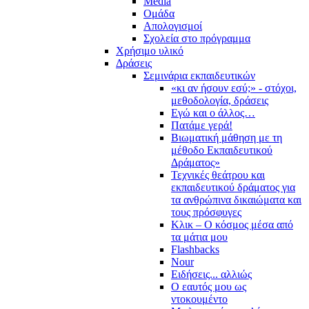
Media
Ομάδα
Απολογισμοί
Σχολεία στο πρόγραμμα
Χρήσιμο υλικό
Δράσεις
Σεμινάρια εκπαιδευτικών
«κι αν ήσουν εσύ;» - στόχοι,
μεθοδολογία, δράσεις
Εγώ και ο άλλος…
Πατάμε γερά!
Βιωματική μάθηση με τη
μέθοδο Εκπαιδευτικού
Δράματος»
Τεχνικές θεάτρου και
εκπαιδευτικού δράματος για
τα ανθρώπινα δικαιώματα και
τους πρόσφυγες
Κλικ – Ο κόσμος μέσα από
τα μάτια μου
Flashbacks
Nour
Ειδήσεις... αλλιώς
Ο εαυτός μου ως
ντοκουμέντο