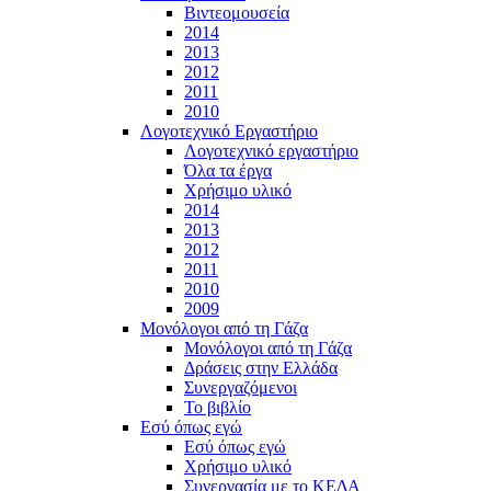
Βιντεομουσεία
2014
2013
2012
2011
2010
Λογοτεχνικό Εργαστήριο
Λογοτεχνικό εργαστήριο
Όλα τα έργα
Χρήσιμο υλικό
2014
2013
2012
2011
2010
2009
Μονόλογοι από τη Γάζα
Μονόλογοι από τη Γάζα
Δράσεις στην Ελλάδα
Συνεργαζόμενοι
To βιβλίο
Εσύ όπως εγώ
Εσύ όπως εγώ
Χρήσιμο υλικό
Συνεργασία με το ΚΕΔΑ