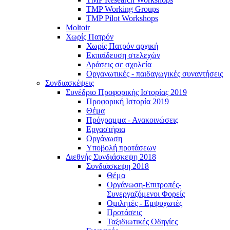
TMP Working Groups
TMP Pilot Workshops
Moltoir
Χωρίς Πατρόν
Χωρίς Πατρόν αρχική
Εκπαίδευση στελεχών
Δράσεις σε σχολεία
Οργανωτικές - παιδαγωγικές συναντήσεις
Συνδιασκέψεις
Συνέδριο Προφορικής Ιστορίας 2019
Προφορική Ιστορία 2019
Θέμα
Πρόγραμμα - Ανακοινώσεις
Εργαστήρια
Οργάνωση
Υποβολή προτάσεων
Διεθνής Συνδιάσκεψη 2018
Συνδιάσκεψη 2018
Θέμα
Οργάνωση-Επιτροπές-
Συνεργαζόμενοι Φορείς
Ομιλητές - Εμψυχωτές
Προτάσεις
Ταξιδιωτικές Οδηγίες