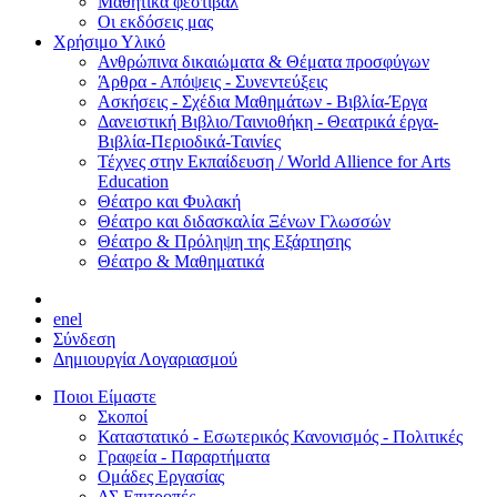
Μαθητικά φεστιβάλ
Οι εκδόσεις μας
Χρήσιμο Υλικό
Ανθρώπινα δικαιώματα & Θέματα προσφύγων
Άρθρα - Απόψεις - Συνεντεύξεις
Ασκήσεις - Σχέδια Μαθημάτων - Βιβλία-Έργα
Δανειστική Βιβλιο/Ταινιοθήκη - Θεατρικά έργα-
Βιβλία-Περιοδικά-Ταινίες
Τέχνες στην Εκπαίδευση / World Allience for Arts
Education
Θέατρο και Φυλακή
Θέατρο και διδασκαλία Ξένων Γλωσσών
Θέατρο & Πρόληψη της Εξάρτησης
Θέατρο & Μαθηματικά
en
el
Σύνδεση
Δημιουργία Λογαριασμού
Ποιοι Είμαστε
Σκοποί
Καταστατικό - Εσωτερικός Κανονισμός - Πολιτικές
Γραφεία - Παραρτήματα
Ομάδες Εργασίας
ΔΣ Επιτροπές