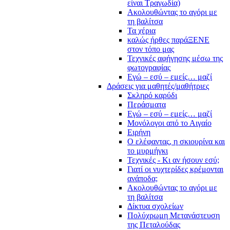
είναι Τραγωδία)
Ακολουθώντας το αγόρι με
τη βαλίτσα
Τα χέρια
καλώς ήρθες παράΞΕΝΕ
στον τόπο μας
Τεχνικές αφήγησης μέσω της
φωτογραφίας
Εγώ – εσύ – εμείς… μαζί
Δράσεις για μαθητές/μαθήτριες
Σκληρό καρύδι
Περάσματα
Εγώ – εσύ – εμείς… μαζί
Μονόλογοι από το Αιγαίο
Ειρήνη
Ο ελέφαντας, η σκιουρίνα και
το μυρμήγκι
Τεχνικές - Κι αν ήσουν εσύ;
Γιατί οι νυχτερίδες κρέμονται
ανάποδα;
Ακολουθώντας το αγόρι με
τη βαλίτσα
Δίκτυα σχολείων
Πολύχρωμη Μετανάστευση
της Πεταλούδας