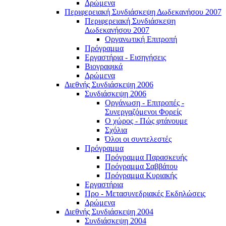
Δρώμενα
Περιφερειακή Συνδιάσκεψη Δωδεκανήσου 2007
Περιφερειακή Συνδιάσκεψη
Δωδεκανήσου 2007
Οργανωτική Επιτροπή
Πρόγραμμα
Εργαστήρια - Εισηγήσεις
Βιογραφικά
Δρώμενα
Διεθνής Συνδιάσκεψη 2006
Συνδιάσκεψη 2006
Οργάνωση - Επιτροπές -
Συνεργαζόμενοι Φορείς
Ο χώρος - Πώς φτάνουμε
Σχόλια
Όλοι οι συντελεστές
Πρόγραμμα
Πρόγραμμα Παρασκευής
Πρόγραμμα Σαββάτου
Πρόγραμμα Κυριακής
Εργαστήρια
Προ - Μετασυνεδριακές Εκδηλώσεις
Δρώμενα
Διεθνής Συνδιάσκεψη 2004
Συνδιάσκεψη 2004