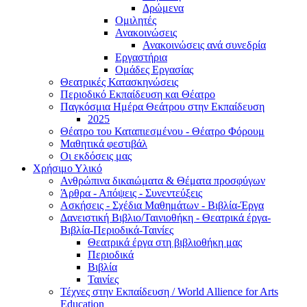
Δρώμενα
Ομιλητές
Ανακοινώσεις
Ανακοινώσεις ανά συνεδρία
Εργαστήρια
Ομάδες Εργασίας
Θεατρικές Κατασκηνώσεις
Περιοδικό Εκπαίδευση και Θέατρο
Παγκόσμια Ημέρα Θεάτρου στην Εκπαίδευση
2025
Θέατρο του Καταπιεσμένου - Θέατρο Φόρουμ
Μαθητικά φεστιβάλ
Οι εκδόσεις μας
Χρήσιμο Υλικό
Ανθρώπινα δικαιώματα & Θέματα προσφύγων
Άρθρα - Απόψεις - Συνεντεύξεις
Ασκήσεις - Σχέδια Μαθημάτων - Βιβλία-Έργα
Δανειστική Βιβλιο/Ταινιοθήκη - Θεατρικά έργα-
Βιβλία-Περιοδικά-Ταινίες
Θεατρικά έργα στη βιβλιοθήκη μας
Περιοδικά
Βιβλία
Ταινίες
Τέχνες στην Εκπαίδευση / World Allience for Arts
Education