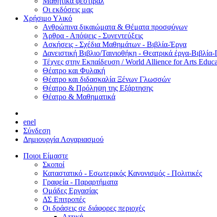
Μαθητικά φεστιβάλ
Οι εκδόσεις μας
Χρήσιμο Υλικό
Ανθρώπινα δικαιώματα & Θέματα προσφύγων
Άρθρα - Απόψεις - Συνεντεύξεις
Ασκήσεις - Σχέδια Μαθημάτων - Βιβλία-Έργα
Δανειστική Βιβλιο/Ταινιοθήκη - Θεατρικά έργα-Βιβλία-
Τέχνες στην Εκπαίδευση / World Allience for Arts Educa
Θέατρο και Φυλακή
Θέατρο και διδασκαλία Ξένων Γλωσσών
Θέατρο & Πρόληψη της Εξάρτησης
Θέατρο & Μαθηματικά
en
el
Σύνδεση
Δημιουργία Λογαριασμού
Ποιοι Είμαστε
Σκοποί
Καταστατικό - Εσωτερικός Κανονισμός - Πολιτικές
Γραφεία - Παραρτήματα
Ομάδες Εργασίας
ΔΣ Επιτροπές
Οι δράσεις σε διάφορες περιοχές
Αττική