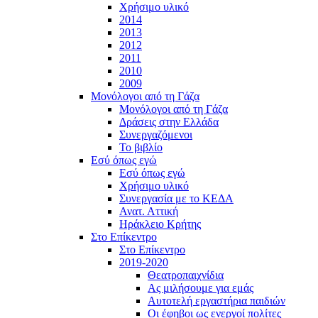
Χρήσιμο υλικό
2014
2013
2012
2011
2010
2009
Μονόλογοι από τη Γάζα
Μονόλογοι από τη Γάζα
Δράσεις στην Ελλάδα
Συνεργαζόμενοι
To βιβλίο
Εσύ όπως εγώ
Εσύ όπως εγώ
Χρήσιμο υλικό
Συνεργασία με το ΚΕΔΑ
Ανατ. Αττική
Ηράκλειο Κρήτης
Στο Επίκεντρο
Στο Επίκεντρο
2019-2020
Θεατροπαιχνίδια
Ας μιλήσουμε για εμάς
Αυτοτελή εργαστήρια παιδιών
Οι έφηβοι ως ενεργοί πολίτες