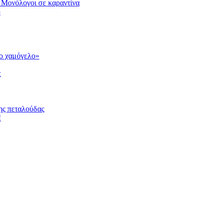
 Μονόλογοι σε καραντίνα
υ
το χαμόγελο»
ς
ης πεταλούδας
!