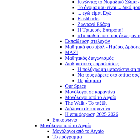
Κινώντας το Νομαδικό Σώμα -
Το όνομα μου είναι ... δικό μο
... εγώ είμαι Εγώ
Flashbacks
Ζωντανά Εδάφη
Η Τριμερής Επιτροπή!
«Τα παιδιά που τους έκλεψαν 
Εκπαίδευση στελεχών
Μαθητικά φεστιβάλ - Ημέρες Δράση
ΜΑΖΙ
Μαθητικός διαγωνισμός
Διαδραστικές παραστάσεις
Η πολύχρωμη μετανάστευση τ
Να τους πάρετε στα σπίτια σας
Περάσματα
Our Space
Μονόλογοι σε καραντίνα
Μονόλογοι από το Αιγαίο
The Walk - Το ταξίδι
Διάλογοι σε καραντίνα
Η επιμόρφωση 2025-2026
Επικοινωνία
Μονόλογοι από το Αιγαίο
Μονόλογοι από το Αιγαίο
Το πρόγραμμα