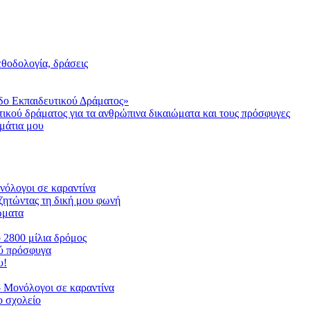
μεθοδολογία, δράσεις
δο Εκπαιδευτικού Δράματος»
τικού δράματος για τα ανθρώπινα δικαιώματα και τους πρόσφυγες
μάτια μου
ονόλογοι σε καραντίνα
ζητώντας τη δική μου φωνή
ιώματα
ο 2800 μίλια δρόμος
ού πρόσφυγα
υ!
 Μονόλογοι σε καραντίνα
 σχολείο