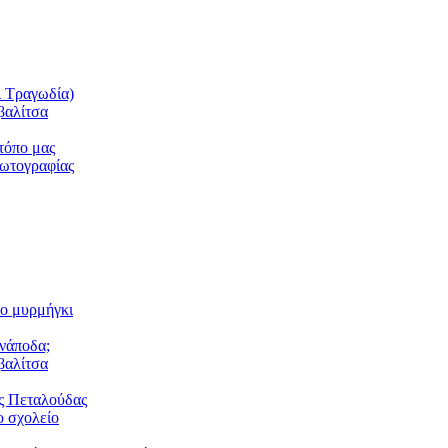
ι Τραγωδία)
βαλίτσα
τόπο μας
φωτογραφίας
το μυρμήγκι
ανάποδα;
βαλίτσα
ς Πεταλούδας
 σχολείο