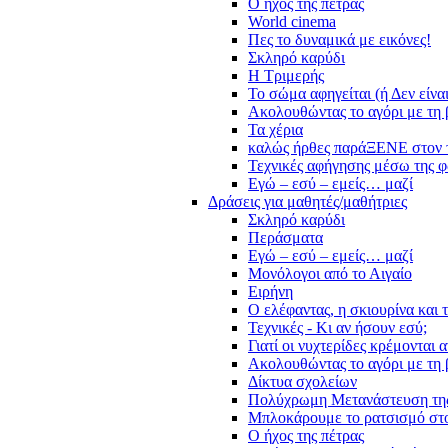
Ο ήχος της πέτρας
World cinema
Πες το δυναμικά με εικόνες!
Σκληρό καρύδι
Η Τριμερής
Το σώμα αφηγείται (ή Δεν είνα
Ακολουθώντας το αγόρι με τη 
Τα χέρια
καλώς ήρθες παράΞΕΝΕ στον 
Τεχνικές αφήγησης μέσω της 
Εγώ – εσύ – εμείς… μαζί
Δράσεις για μαθητές/μαθήτριες
Σκληρό καρύδι
Περάσματα
Εγώ – εσύ – εμείς… μαζί
Μονόλογοι από το Αιγαίο
Ειρήνη
Ο ελέφαντας, η σκιουρίνα και 
Τεχνικές - Κι αν ήσουν εσύ;
Γιατί οι νυχτερίδες κρέμονται 
Ακολουθώντας το αγόρι με τη 
Δίκτυα σχολείων
Πολύχρωμη Μετανάστευση τη
Μπλοκάρουμε το ρατσισμό στο
Ο ήχος της πέτρας