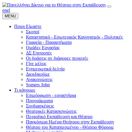
en
el
MENU
Ποιοι Είμαστε
Σκοποί
Καταστατικό - Εσωτερικός Κανονισμός - Πολιτικές
Γραφεία - Παραρτήματα
Ομάδες Εργασίας
ΔΣ Επιτροπές
Οι δράσεις σε διάφορες περιοχές
Γίνε μέλος
Ενημερωτικά δελτία
Διεκδικούμε
Ανακοινώσεις
Somers John
Τι κάνουμε
Επιμόρφωση - εργαστήρια
Προγράμματα
Συνδιασκέψεις
Θεατρικές Κατασκηνώσεις
Περιοδικό Εκπαίδευση και Θέατρο
Παγκόσμια Ημέρα Θεάτρου στην Εκπαίδευση
Θέατρο του Καταπιεσμένου - Θέατρο Φόρουμ