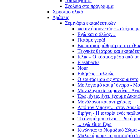
Απολογισμοί
Σχολεία στο πρόγραμμα
Χρήσιμο υλικό
Δράσεις
Σεμινάρια εκπαιδευτικών
«κι αν ήσουν εσύ;» - στόχοι, 
Εγώ και ο άλλος…
Πατάμε γερά!
Βιωματική μάθηση με τη μέθο
Τεχνικές θεάτρου και εκπαιδευ
Κλικ – Ο κόσμος μέσα από τα 
Flashbacks
Nour
Ειδήσεις... αλλιώς
Ο εαυτός μου ως ντοκουμέντο
Με λογισμό και μ’ όνειρο - Μ
Μονόλογοι σε καραντίνα - Ανα
Έχω, έχεις, έχει, έχουμε Δικα
Μονόλογοι και αντηχήσεις
Από τον Μπρεχτ... στον Δαρεί
Ειρήνη - Η ιστορία ενός παιδι
Το όνομά μου είναι … δικό μο
... εγώ είμαι Εγώ
Κινώντας το Νομαδικό Σώμα –
Μπλοκάρουμε το ρατσισμό στο