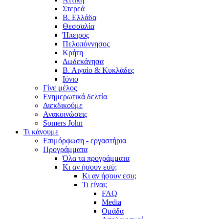
Στερεά
Β. Ελλάδα
Θεσσαλία
Ήπειρος
Πελοπόννησος
Κρήτη
Δωδεκάνησα
Β. Αιγαίο & Κυκλάδες
Ιόνιο
Γίνε μέλος
Ενημερωτικά δελτία
Διεκδικούμε
Ανακοινώσεις
Somers John
Τι κάνουμε
Επιμόρφωση - εργαστήρια
Προγράμματα
Όλα τα προγράμματα
Κι αν ήσουν εσύ;
Κι αν ήσουν εσυ;
Τι είναι;
FAQ
Media
Ομάδα