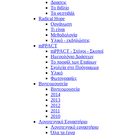
Δρασεις
Το βιβλίο
Τα φεστιβάλ
Radical Hope
Οργάνωση
Τι είναι
Μεθοδολογία
Υλικό - εκδηλώσεις
mPPACT
mPPACT - Στόχοι - Σκοποί
Ημερολόγιο Δράσεων
Το προφίλ των Εταίρων
Σχολεία στο Πρόγραμμα
Υλικό
Φωτογραφίες
Βιντεομουσεία
Βιντεομουσεία
2014
2013
2012
2011
2010
Λογοτεχνικό Εργαστήριο
Λογοτεχνικό εργαστήριο
Όλα τα έργα