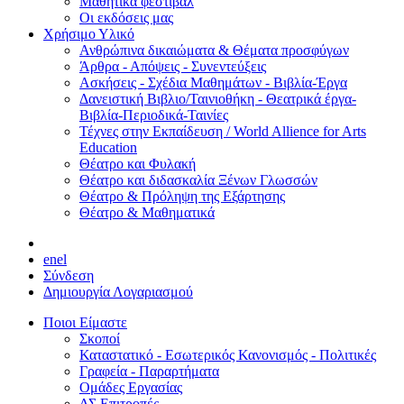
Μαθητικά φεστιβάλ
Οι εκδόσεις μας
Χρήσιμο Υλικό
Ανθρώπινα δικαιώματα & Θέματα προσφύγων
Άρθρα - Απόψεις - Συνεντεύξεις
Ασκήσεις - Σχέδια Μαθημάτων - Βιβλία-Έργα
Δανειστική Βιβλιο/Ταινιοθήκη - Θεατρικά έργα-
Βιβλία-Περιοδικά-Ταινίες
Τέχνες στην Εκπαίδευση / World Allience for Arts
Education
Θέατρο και Φυλακή
Θέατρο και διδασκαλία Ξένων Γλωσσών
Θέατρο & Πρόληψη της Εξάρτησης
Θέατρο & Μαθηματικά
en
el
Σύνδεση
Δημιουργία Λογαριασμού
Ποιοι Είμαστε
Σκοποί
Καταστατικό - Εσωτερικός Κανονισμός - Πολιτικές
Γραφεία - Παραρτήματα
Ομάδες Εργασίας
ΔΣ Επιτροπές