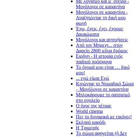
Με λογισμό και μ’ όνειρο -
Μονόλογοι σε καραντίνα
Μονόλογοι σε καραντίνα -
Αναζητώντας τη δική μου
φωνή
Έχω, έχεις, έχει, έχουμε
Δικαιώματα
Μονόλογοι και αντηχήσεις
Από τον Μπρεχτ... στον
Δαρείο 2800 μίλια δρόμος
Ειρήνη - Η ιστορία ενός
παιδιού πρόσφυγα
Το όνομά μου είναι … δικό
μου!
... εγώ είμαι Εγώ
Κινώντας το Νομαδικό Σώμα
– Μονόλογοι σε καραντίνα
Μπλοκάρουμε το ρατσισμό
στο σχολείο
Ο ήχος της πέτρας
World cinema
Πες το δυναμικά με εικόνες!
Σκληρό καρύδι
Η Τριμερής
Το σώμα αφηγείται (ή Δεν