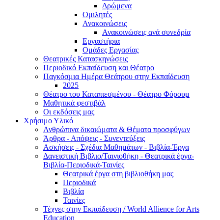
Δρώμενα
Ομιλητές
Ανακοινώσεις
Ανακοινώσεις ανά συνεδρία
Εργαστήρια
Ομάδες Εργασίας
Θεατρικές Κατασκηνώσεις
Περιοδικό Εκπαίδευση και Θέατρο
Παγκόσμια Ημέρα Θεάτρου στην Εκπαίδευση
2025
Θέατρο του Καταπιεσμένου - Θέατρο Φόρουμ
Μαθητικά φεστιβάλ
Οι εκδόσεις μας
Χρήσιμο Υλικό
Ανθρώπινα δικαιώματα & Θέματα προσφύγων
Άρθρα - Απόψεις - Συνεντεύξεις
Ασκήσεις - Σχέδια Μαθημάτων - Βιβλία-Έργα
Δανειστική Βιβλιο/Ταινιοθήκη - Θεατρικά έργα-
Βιβλία-Περιοδικά-Ταινίες
Θεατρικά έργα στη βιβλιοθήκη μας
Περιοδικά
Βιβλία
Ταινίες
Τέχνες στην Εκπαίδευση / World Allience for Arts
Education