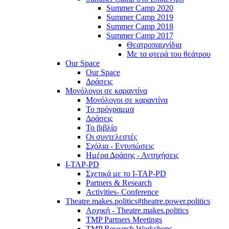
Summer Camp 2020
Summer Camp 2019
Summer Camp 2018
Summer Camp 2017
Θεατροπαιχνίδια
Με τα φτερά του θεάτρου
Our Space
Our Space
Δράσεις
Μονόλογοι σε καραντίνα
Μονόλογοι σε καραντίνα
Το πρόγραμμα
Δράσεις
Το βιβλίο
Οι συντελεστές
Σχόλια - Εντυπώσεις
Ημέρα Δράσης - Αντηχήσεις
I-TAP-PD
Σχετικά με το I-TAP-PD
Partners & Research
Activities- Conference
Theatre.makes.politics#theatre.power.politics
Αρχική - Theatre.makes.politics
TMP Partners Meetings
TMP Research Workshops