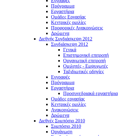
Εγγραφές
Πρόγραμμα
Εργαστήρια
Ομάδες Εργασίας
Κεντρικές ομιλίες
Προφορικές Ανακοινώσεις
Δρώμενα
Διεθνής Συνδιάσκεψη 2012
Συνδιάσκεψη 2012
Γενικά
Επιστημονική επιτροπή
Οργανωτική επιτροπή
Ομιλητές - Εμψυχωτές
Ταξιδιωτικές οδηγίες
Εγγραφές
Πρόγραμμα
Εργαστήρια
Προσυνεδριακά εργαστήρια
Ομάδες εργασίας
Κεντρικές ομιλίες
Ανακοινώσεις
Δρώμενα
Διεθνές Συμπόσιο 2010
Συμπόσιο 2010
Οργάνωση