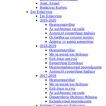
Ανατ. Αττική
Ηράκλειο Κρήτης
Στο Επίκεντρο
Στο Επίκεντρο
2019-2020
Θεατροπαιχνίδια
Ας μιλήσουμε για εμάς
Αυτοτελή εργαστήρια παιδιών
Οι έφηβοι ως ενεργοί πολίτες
Δράσεις εν καιρώ καραντίνας
2018-2019
Θεατροπαιχνίδια
Με τα φτερά του θεάτρου
Εσύ όπως και εγώ
Εργαστήρια Ενηλίκων
Θεατροπαιδαγωγικά προγράμματα
Αυτοτελή εργαστήρια παιδιών
2017-2018
Θεατροπαιχνίδια
Με τα φτερά του θεάτρου
Εσύ όπως κι εγώ
Ας μιλήσουμε για εμάς
Παραστάσεις Θεάτρου Φόρουμ
Εκπαιδευτικά προγράμματα
Summer Camp στο Επίκεντρο