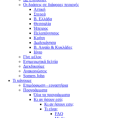
Οι δράσεις σε διάφορες περιοχές
Αττική
Στερεά
Β. Ελλάδα
Θεσσαλία
Ήπειρος
Πελοπόννησος
Κρήτη
Δωδεκάνησα
Β. Αιγαίο & Κυκλάδες
Ιόνιο
Γίνε μέλος
Ενημερωτικά δελτία
Διεκδικούμε
Ανακοινώσεις
Somers John
Τι κάνουμε
Επιμόρφωση - εργαστήρια
Προγράμματα
Όλα τα προγράμματα
Κι αν ήσουν εσύ;
Κι αν ήσουν εσυ;
Τι είναι;
FAQ