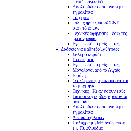
είναι Τραγωδία)
Ακολουθώντας το αγόρι με
τη βαλίτσα
Τα χέρια
καλώς ήρθες παράΞΕΝΕ
στον τόπο μας
Τεχνικές αφήγησης μέσω της
φωτογραφίας
Εγώ – εσύ – εμείς… μαζί
Δράσεις για μαθητές/μαθήτριες
Σκληρό καρύδι
Περάσματα
Εγώ – εσύ – εμείς… μαζί
Μονόλογοι από το Αιγαίο
Ειρήνη
Ο ελέφαντας, η σκιουρίνα και
το μυρμήγκι
Τεχνικές - Κι αν ήσουν εσύ;
Γιατί οι νυχτερίδες κρέμονται
ανάποδα;
Ακολουθώντας το αγόρι με
τη βαλίτσα
Δίκτυα σχολείων
Πολύχρωμη Μετανάστευση
της Πεταλούδας