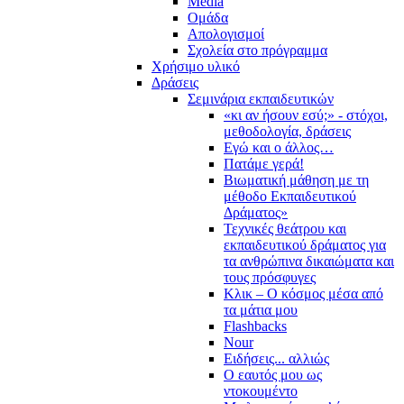
Media
Ομάδα
Απολογισμοί
Σχολεία στο πρόγραμμα
Χρήσιμο υλικό
Δράσεις
Σεμινάρια εκπαιδευτικών
«κι αν ήσουν εσύ;» - στόχοι,
μεθοδολογία, δράσεις
Εγώ και ο άλλος…
Πατάμε γερά!
Βιωματική μάθηση με τη
μέθοδο Εκπαιδευτικού
Δράματος»
Τεχνικές θεάτρου και
εκπαιδευτικού δράματος για
τα ανθρώπινα δικαιώματα και
τους πρόσφυγες
Κλικ – Ο κόσμος μέσα από
τα μάτια μου
Flashbacks
Nour
Ειδήσεις... αλλιώς
Ο εαυτός μου ως
ντοκουμέντο