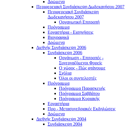
Δρώμενα
Περιφερειακή Συνδιάσκεψη Δωδεκανήσου 2007
Περιφερειακή Συνδιάσκεψη
Δωδεκανήσου 2007
Οργανωτική Επιτροπή
Πρόγραμμα
Εργαστήρια - Εισηγήσεις
Βιογραφικά
Δρώμενα
Διεθνής Συνδιάσκεψη 2006
Συνδιάσκεψη 2006
Οργάνωση - Επιτροπές -
Συνεργαζόμενοι Φορείς
Ο χώρος - Πώς φτάνουμε
Σχόλια
Όλοι οι συντελεστές
Πρόγραμμα
Πρόγραμμα Παρασκευής
Πρόγραμμα Σαββάτου
Πρόγραμμα Κυριακής
Εργαστήρια
Προ - Μετασυνεδριακές Εκδηλώσεις
Δρώμενα
Διεθνής Συνδιάσκεψη 2004
Συνδιάσκεψη 2004