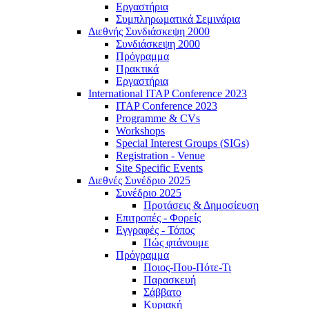
Εργαστήρια
Συμπληρωματικά Σεμινάρια
Διεθνής Συνδιάσκεψη 2000
Συνδιάσκεψη 2000
Πρόγραμμα
Πρακτικά
Εργαστήρια
International ITAP Conference 2023
ITAP Conference 2023
Programme & CVs
Workshops
Special Interest Groups (SIGs)
Registration - Venue
Site Specific Events
Διεθνές Συνέδριο 2025
Συνέδριο 2025
Προτάσεις & Δημοσίευση
Επιτροπές - Φορείς
Εγγραφές - Τόπος
Πώς φτάνουμε
Πρόγραμμα
Ποιος-Που-Πότε-Τι
Παρασκευή
Σάββατο
Κυριακή