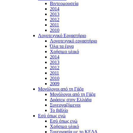
Βιντεομουσεία
2014
2013
2012
2011
2010
Λογοτεχνικό Εργαστήριο
Λογοτεχνικό εργαστήριο
Όλα τα έργα
Χρήσιμο υλικό
2014
2013
2012
2011
2010
2009
Μονόλογοι από τη Γάζα
Μονόλογοι από τη Γάζα
Δράσεις στην Ελλάδα
Συνεργαζόμενοι
To βιβλίο
Εσύ όπως εγώ
Εσύ όπως εγώ
Χρήσιμο υλικό
Συνεργασία με το ΚΕΔΑ