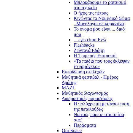
Μπλοκάρουμε το ρατσισμό
στο σχολείο
Ο ήχος της πέτρας
Κινώντας το Νομαδικό Σώμα
- Μονόλογοι σε καραντίνα
Το όνομα μου είναι ... δικό
μου
... εγώ είμαι Εγώ
Flashbacks
Ζωντανά Εδάφη
Η Τριμερής Επιτροπή!
«Τα παιδιά που τους έκλεψαν
το χαμόγελο»
Εκπαίδευση στελεχών
Μαθητικά φεστιβάλ - Ημέρες
Δράσης
ΜΑΖΙ
Μαθητικός διαγωνισμός
Διαδραστικές παραστάσεις
Η πολύχρωμη μετανάστευση
της πεταλούδας
Να τους πάρετε στα σπίτια
σας!
Περάσματα
Our Space