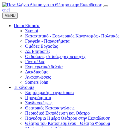
en
el
MENU
Ποιοι Είμαστε
Σκοποί
Καταστατικό - Εσωτερικός Κανονισμός - Πολιτικές
Γραφεία - Παραρτήματα
Ομάδες Εργασίας
ΔΣ Επιτροπές
Οι δράσεις σε διάφορες περιοχές
Γίνε μέλος
Ενημερωτικά δελτία
Διεκδικούμε
Ανακοινώσεις
Somers John
Τι κάνουμε
Επιμόρφωση - εργαστήρια
Προγράμματα
Συνδιασκέψεις
Θεατρικές Κατασκηνώσεις
Περιοδικό Εκπαίδευση και Θέατρο
Παγκόσμια Ημέρα Θεάτρου στην Εκπαίδευση
Θέατρο του Καταπιεσμένου - Θέατρο Φόρουμ