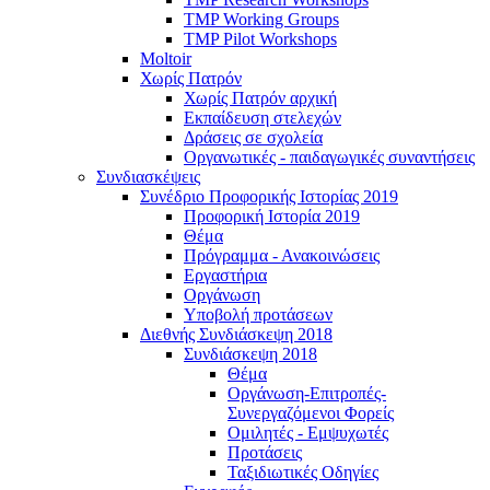
TMP Working Groups
TMP Pilot Workshops
Moltoir
Χωρίς Πατρόν
Χωρίς Πατρόν αρχική
Εκπαίδευση στελεχών
Δράσεις σε σχολεία
Οργανωτικές - παιδαγωγικές συναντήσεις
Συνδιασκέψεις
Συνέδριο Προφορικής Ιστορίας 2019
Προφορική Ιστορία 2019
Θέμα
Πρόγραμμα - Ανακοινώσεις
Εργαστήρια
Οργάνωση
Υποβολή προτάσεων
Διεθνής Συνδιάσκεψη 2018
Συνδιάσκεψη 2018
Θέμα
Οργάνωση-Επιτροπές-
Συνεργαζόμενοι Φορείς
Ομιλητές - Εμψυχωτές
Προτάσεις
Ταξιδιωτικές Οδηγίες