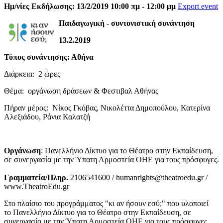
Ημ/νίες Εκδήλωσης: 13/2/2019 10:00 πμ - 12:00 μμ
Export event
Παιδαγωγική - συντονιστική συνάντηση
13.2.2019
Τόπος συνάντησης: Αθήνα
Διάρκεια: 2 ώρες
Θέμα: οργάνωση δράσεων & Φεστιβαλ Αθήνας
Πήραν μέρος: Νίκος Γκόβας, Νικολέττα Δημοπούλου, Κατερίνα
Αλεξιάδου, Ράνια Καλατζή
Οργάνωση
: Πανελλήνιο Δίκτυο για το Θέατρο στην Εκπαίδευση,
σε συνεργασία με την Ύπατη Αρμοστεία ΟΗΕ για τους πρόσφυγες.
Γραμματεία/Πληρ.
2106541600 / humanrights@theatroedu.gr /
www.TheatroEdu.gr
Στο πλαίσιο του προγράμματος "κι αν ήσουν εσύ;" που υλοποιεί
το Πανελλήνιο Δίκτυο για το Θέατρο στην Εκπαίδευση, σε
συνεργασία με την Ύπατη Αρμοστεία ΟΗΕ για τους πρόσφυγες.