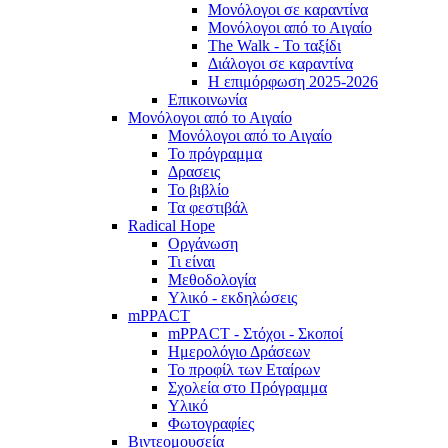
Μονόλογοι σε καραντίνα
Μονόλογοι από το Αιγαίο
The Walk - Το ταξίδι
Διάλογοι σε καραντίνα
Η επιμόρφωση 2025-2026
Επικοινωνία
Μονόλογοι από το Αιγαίο
Μονόλογοι από το Αιγαίο
Το πρόγραμμα
Δρασεις
Το βιβλίο
Τα φεστιβάλ
Radical Hope
Οργάνωση
Τι είναι
Μεθοδολογία
Υλικό - εκδηλώσεις
mPPACT
mPPACT - Στόχοι - Σκοποί
Ημερολόγιο Δράσεων
Το προφίλ των Εταίρων
Σχολεία στο Πρόγραμμα
Υλικό
Φωτογραφίες
Βιντεομουσεία