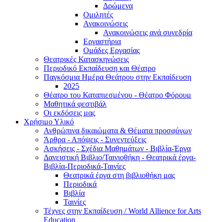
Δρώμενα
Ομιλητές
Ανακοινώσεις
Ανακοινώσεις ανά συνεδρία
Εργαστήρια
Ομάδες Εργασίας
Θεατρικές Κατασκηνώσεις
Περιοδικό Εκπαίδευση και Θέατρο
Παγκόσμια Ημέρα Θεάτρου στην Εκπαίδευση
2025
Θέατρο του Καταπιεσμένου - Θέατρο Φόρουμ
Μαθητικά φεστιβάλ
Οι εκδόσεις μας
Χρήσιμο Υλικό
Ανθρώπινα δικαιώματα & Θέματα προσφύγων
Άρθρα - Απόψεις - Συνεντεύξεις
Ασκήσεις - Σχέδια Μαθημάτων - Βιβλία-Έργα
Δανειστική Βιβλιο/Ταινιοθήκη - Θεατρικά έργα-
Βιβλία-Περιοδικά-Ταινίες
Θεατρικά έργα στη βιβλιοθήκη μας
Περιοδικά
Βιβλία
Ταινίες
Τέχνες στην Εκπαίδευση / World Allience for Arts
Education