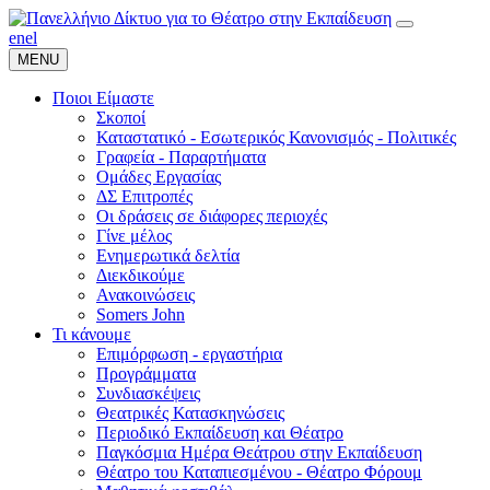
en
el
MENU
Ποιοι Είμαστε
Σκοποί
Καταστατικό - Εσωτερικός Κανονισμός - Πολιτικές
Γραφεία - Παραρτήματα
Ομάδες Εργασίας
ΔΣ Επιτροπές
Οι δράσεις σε διάφορες περιοχές
Γίνε μέλος
Ενημερωτικά δελτία
Διεκδικούμε
Ανακοινώσεις
Somers John
Τι κάνουμε
Επιμόρφωση - εργαστήρια
Προγράμματα
Συνδιασκέψεις
Θεατρικές Κατασκηνώσεις
Περιοδικό Εκπαίδευση και Θέατρο
Παγκόσμια Ημέρα Θεάτρου στην Εκπαίδευση
Θέατρο του Καταπιεσμένου - Θέατρο Φόρουμ