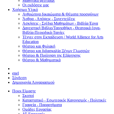
Μαθητικά φεστιβάλ
Οι εκδόσεις μας
Χρήσιμο Υλικό
Ανθρώπινα δικαιώματα & Θέματα προσφύγων
Άρθρα - Απόψεις - Συνεντεύξεις
Ασκήσεις - Σχέδια Μαθημάτων - Βιβλία-Έργα
Δανειστική Βιβλιο/Ταινιοθήκη - Θεατρικά έργα-
Βιβλία-Περιοδικά-Ταινίες
Τέχνες στην Εκπαίδευση / World Allience for Arts
Education
Θέατρο και Φυλακή
Θέατρο και διδασκαλία Ξένων Γλωσσών
Θέατρο & Πρόληψη της Εξάρτησης
Θέατρο & Μαθηματικά
en
el
Σύνδεση
Δημιουργία Λογαριασμού
Ποιοι Είμαστε
Σκοποί
Καταστατικό - Εσωτερικός Κανονισμός - Πολιτικές
Γραφεία - Παραρτήματα
Ομάδες Εργασίας
ΔΣ Επιτροπές