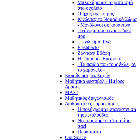
Μπλοκάρουμε το ρατσισμό
στο σχολείο
Ο ήχος της πέτρας
Κινώντας το Νομαδικό Σώμα
- Μονόλογοι σε καραντίνα
Το όνομα μου είναι ... δικό
μου
... εγώ είμαι Εγώ
Flashbacks
Ζωντανά Εδάφη
Η Τριμερής Επιτροπή!
«Τα παιδιά που τους έκλεψαν
το χαμόγελο»
Εκπαίδευση στελεχών
Μαθητικά φεστιβάλ - Ημέρες
Δράσης
ΜΑΖΙ
Μαθητικός διαγωνισμός
Διαδραστικές παραστάσεις
Η πολύχρωμη μετανάστευση
της πεταλούδας
Να τους πάρετε στα σπίτια
σας!
Περάσματα
Our Space