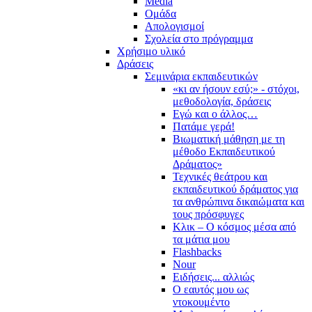
Media
Ομάδα
Απολογισμοί
Σχολεία στο πρόγραμμα
Χρήσιμο υλικό
Δράσεις
Σεμινάρια εκπαιδευτικών
«κι αν ήσουν εσύ;» - στόχοι,
μεθοδολογία, δράσεις
Εγώ και ο άλλος…
Πατάμε γερά!
Βιωματική μάθηση με τη
μέθοδο Εκπαιδευτικού
Δράματος»
Τεχνικές θεάτρου και
εκπαιδευτικού δράματος για
τα ανθρώπινα δικαιώματα και
τους πρόσφυγες
Κλικ – Ο κόσμος μέσα από
τα μάτια μου
Flashbacks
Nour
Ειδήσεις... αλλιώς
Ο εαυτός μου ως
ντοκουμέντο