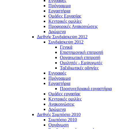
Εγγραφές
Πρόγραμμα
Εργαστήρια
Ομάδες Εργασίας
Κεντρικές ομιλίες
Προφορικές Ανακοινώσεις
Δρώμενα
Διεθνής Συνδιάσκεψη 2012
Συνδιάσκεψη 2012
Γενικά
Επιστημονική επιτροπή
Οργανωτική επιτροπή
Ομιλητές - Εμψυχωτές
Ταξιδιωτικές οδηγίες
Εγγραφές
Πρόγραμμα
Εργαστήρια
Προσυνεδριακά εργαστήρια
Ομάδες εργασίας
Κεντρικές ομιλίες
Ανακοινώσεις
Δρώμενα
Διεθνές Συμπόσιο 2010
Συμπόσιο 2010
Οργάνωση