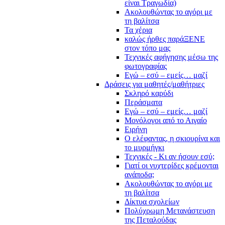
είναι Τραγωδία)
Ακολουθώντας το αγόρι με
τη βαλίτσα
Τα χέρια
καλώς ήρθες παράΞΕΝΕ
στον τόπο μας
Τεχνικές αφήγησης μέσω της
φωτογραφίας
Εγώ – εσύ – εμείς… μαζί
Δράσεις για μαθητές/μαθήτριες
Σκληρό καρύδι
Περάσματα
Εγώ – εσύ – εμείς… μαζί
Μονόλογοι από το Αιγαίο
Ειρήνη
Ο ελέφαντας, η σκιουρίνα και
το μυρμήγκι
Τεχνικές - Κι αν ήσουν εσύ;
Γιατί οι νυχτερίδες κρέμονται
ανάποδα;
Ακολουθώντας το αγόρι με
τη βαλίτσα
Δίκτυα σχολείων
Πολύχρωμη Μετανάστευση
της Πεταλούδας