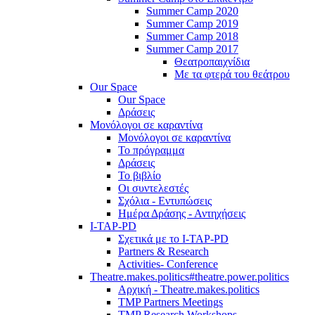
Summer Camp 2020
Summer Camp 2019
Summer Camp 2018
Summer Camp 2017
Θεατροπαιχνίδια
Με τα φτερά του θεάτρου
Our Space
Our Space
Δράσεις
Μονόλογοι σε καραντίνα
Μονόλογοι σε καραντίνα
Το πρόγραμμα
Δράσεις
Το βιβλίο
Οι συντελεστές
Σχόλια - Εντυπώσεις
Ημέρα Δράσης - Αντηχήσεις
I-TAP-PD
Σχετικά με το I-TAP-PD
Partners & Research
Activities- Conference
Theatre.makes.politics#theatre.power.politics
Αρχική - Theatre.makes.politics
TMP Partners Meetings
TMP Research Workshops