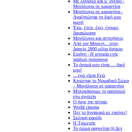
Με λογισμό και μ’ όνειρο -
Μονόλογοι σε καραντίνα
Μονόλογοι σε καραντίνα -
Αναζητώντας τη δική μου
φωνή
Έχω, έχεις, έχει, έχουμε
Δικαιώματα
Μονόλογοι και αντηχήσεις
Από τον Μπρεχτ... στον
Δαρείο 2800 μίλια δρόμος
Ειρήνη - Η ιστορία ενός
παιδιού πρόσφυγα
Το όνομά μου είναι … δικό
μου!
... εγώ είμαι Εγώ
Κινώντας το Νομαδικό Σώμα
– Μονόλογοι σε καραντίνα
Μπλοκάρουμε το ρατσισμό
στο σχολείο
Ο ήχος της πέτρας
World cinema
Πες το δυναμικά με εικόνες!
Σκληρό καρύδι
Η Τριμερής
Το σώμα αφηγείται (ή Δεν