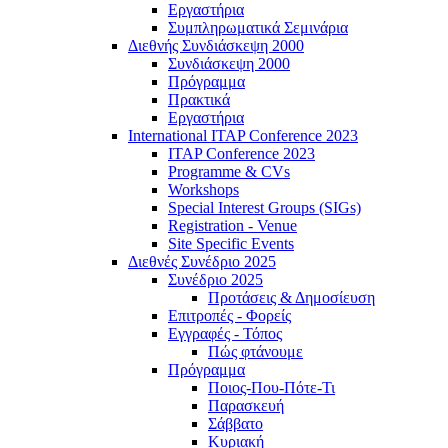
Εργαστήρια
Συμπληρωματικά Σεμινάρια
Διεθνής Συνδιάσκεψη 2000
Συνδιάσκεψη 2000
Πρόγραμμα
Πρακτικά
Εργαστήρια
International ITAP Conference 2023
ITAP Conference 2023
Programme & CVs
Workshops
Special Interest Groups (SIGs)
Registration - Venue
Site Specific Events
Διεθνές Συνέδριο 2025
Συνέδριο 2025
Προτάσεις & Δημοσίευση
Επιτροπές - Φορείς
Εγγραφές - Τόπος
Πώς φτάνουμε
Πρόγραμμα
Ποιος-Που-Πότε-Τι
Παρασκευή
Σάββατο
Κυριακή