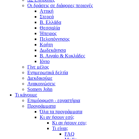
Οι δράσεις σε διάφορες περιοχές
Αττική
Στερεά
Β. Ελλάδα
Θεσσαλία
Ήπειρος
Πελοπόννησος
Κρήτη
Δωδεκάνησα
Β. Αιγαίο & Κυκλάδες
Ιόνιο
Γίνε μέλος
Ενημερωτικά δελτία
Διεκδικούμε
Ανακοινώσεις
Somers John
Τι κάνουμε
Επιμόρφωση - εργαστήρια
Προγράμματα
Όλα τα προγράμματα
Κι αν ήσουν εσύ;
Κι αν ήσουν εσυ;
Τι είναι;
FAQ