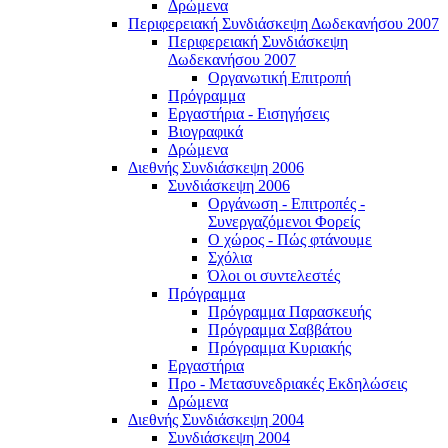
Δρώμενα
Περιφερειακή Συνδιάσκεψη Δωδεκανήσου 2007
Περιφερειακή Συνδιάσκεψη
Δωδεκανήσου 2007
Οργανωτική Επιτροπή
Πρόγραμμα
Εργαστήρια - Εισηγήσεις
Βιογραφικά
Δρώμενα
Διεθνής Συνδιάσκεψη 2006
Συνδιάσκεψη 2006
Οργάνωση - Επιτροπές -
Συνεργαζόμενοι Φορείς
Ο χώρος - Πώς φτάνουμε
Σχόλια
Όλοι οι συντελεστές
Πρόγραμμα
Πρόγραμμα Παρασκευής
Πρόγραμμα Σαββάτου
Πρόγραμμα Κυριακής
Εργαστήρια
Προ - Μετασυνεδριακές Εκδηλώσεις
Δρώμενα
Διεθνής Συνδιάσκεψη 2004
Συνδιάσκεψη 2004