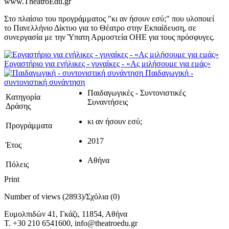
www.TheatroEdu.gr
Στο πλαίσιο του προγράμματος "κι αν ήσουν εσύ;" που υλοποιεί
το Πανελλήνιο Δίκτυο για το Θέατρο στην Εκπαίδευση, σε
συνεργασία με την Ύπατη Αρμοστεία ΟΗΕ για τους πρόσφυγες.
Εργαστήριο για ενήλικες - γυναίκες - «Ας μιλήσουμε για εμάς»
Παιδαγωγική -
συντονιστική συνάντηση
Παιδαγωγικές - Συντονιστικές
Κατηγορία
Συναντήσεις
Δράσης
κι αν ήσουν εσύ;
Προγράμματα
2017
Έτος
Αθήνα
Πόλεις
Print
Number of views (2893)
/
Σχόλια (0)
Ευμολπιδών 41, Γκάζι, 11854, Αθήνα
T. +30 210 6541600, info@theatroedu.gr