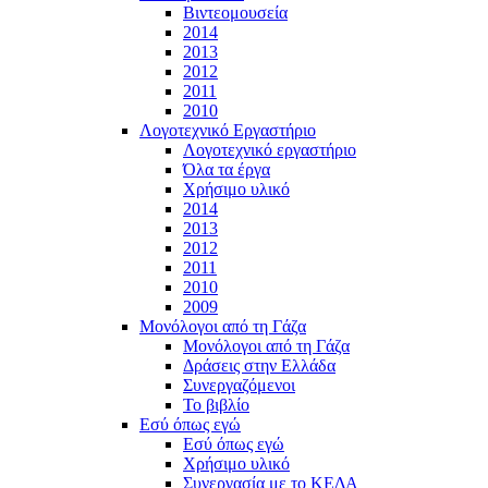
Βιντεομουσεία
2014
2013
2012
2011
2010
Λογοτεχνικό Εργαστήριο
Λογοτεχνικό εργαστήριο
Όλα τα έργα
Χρήσιμο υλικό
2014
2013
2012
2011
2010
2009
Μονόλογοι από τη Γάζα
Μονόλογοι από τη Γάζα
Δράσεις στην Ελλάδα
Συνεργαζόμενοι
To βιβλίο
Εσύ όπως εγώ
Εσύ όπως εγώ
Χρήσιμο υλικό
Συνεργασία με το ΚΕΔΑ