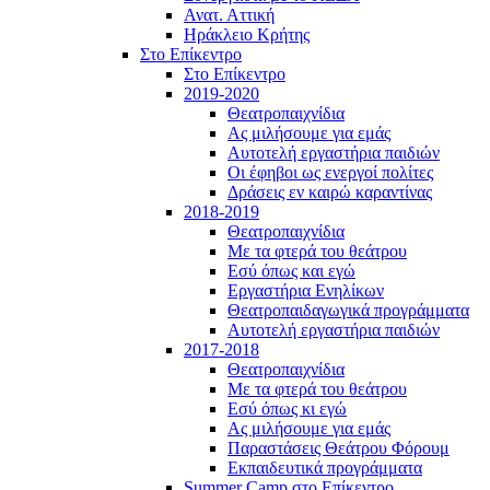
Ανατ. Αττική
Ηράκλειο Κρήτης
Στο Επίκεντρο
Στο Επίκεντρο
2019-2020
Θεατροπαιχνίδια
Ας μιλήσουμε για εμάς
Αυτοτελή εργαστήρια παιδιών
Οι έφηβοι ως ενεργοί πολίτες
Δράσεις εν καιρώ καραντίνας
2018-2019
Θεατροπαιχνίδια
Με τα φτερά του θεάτρου
Εσύ όπως και εγώ
Εργαστήρια Ενηλίκων
Θεατροπαιδαγωγικά προγράμματα
Αυτοτελή εργαστήρια παιδιών
2017-2018
Θεατροπαιχνίδια
Με τα φτερά του θεάτρου
Εσύ όπως κι εγώ
Ας μιλήσουμε για εμάς
Παραστάσεις Θεάτρου Φόρουμ
Εκπαιδευτικά προγράμματα
Summer Camp στο Επίκεντρο