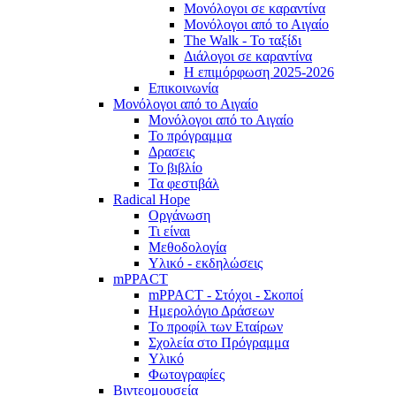
Μονόλογοι σε καραντίνα
Μονόλογοι από το Αιγαίο
The Walk - Το ταξίδι
Διάλογοι σε καραντίνα
Η επιμόρφωση 2025-2026
Επικοινωνία
Μονόλογοι από το Αιγαίο
Μονόλογοι από το Αιγαίο
Το πρόγραμμα
Δρασεις
Το βιβλίο
Τα φεστιβάλ
Radical Hope
Οργάνωση
Τι είναι
Μεθοδολογία
Υλικό - εκδηλώσεις
mPPACT
mPPACT - Στόχοι - Σκοποί
Ημερολόγιο Δράσεων
Το προφίλ των Εταίρων
Σχολεία στο Πρόγραμμα
Υλικό
Φωτογραφίες
Βιντεομουσεία