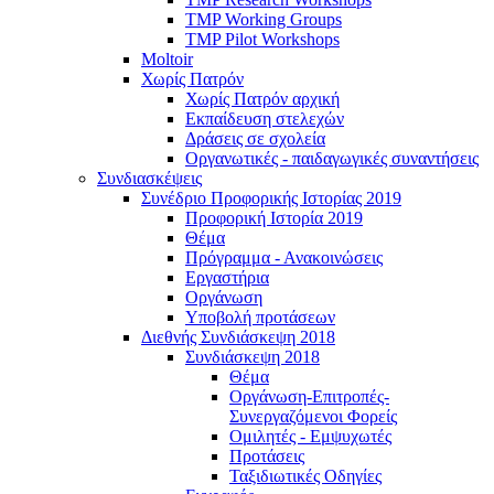
TMP Working Groups
TMP Pilot Workshops
Moltoir
Χωρίς Πατρόν
Χωρίς Πατρόν αρχική
Εκπαίδευση στελεχών
Δράσεις σε σχολεία
Οργανωτικές - παιδαγωγικές συναντήσεις
Συνδιασκέψεις
Συνέδριο Προφορικής Ιστορίας 2019
Προφορική Ιστορία 2019
Θέμα
Πρόγραμμα - Ανακοινώσεις
Εργαστήρια
Οργάνωση
Υποβολή προτάσεων
Διεθνής Συνδιάσκεψη 2018
Συνδιάσκεψη 2018
Θέμα
Οργάνωση-Επιτροπές-
Συνεργαζόμενοι Φορείς
Ομιλητές - Εμψυχωτές
Προτάσεις
Ταξιδιωτικές Οδηγίες