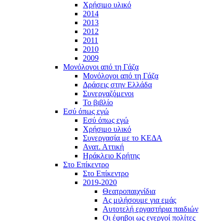
Χρήσιμο υλικό
2014
2013
2012
2011
2010
2009
Μονόλογοι από τη Γάζα
Μονόλογοι από τη Γάζα
Δράσεις στην Ελλάδα
Συνεργαζόμενοι
To βιβλίο
Εσύ όπως εγώ
Εσύ όπως εγώ
Χρήσιμο υλικό
Συνεργασία με το ΚΕΔΑ
Ανατ. Αττική
Ηράκλειο Κρήτης
Στο Επίκεντρο
Στο Επίκεντρο
2019-2020
Θεατροπαιχνίδια
Ας μιλήσουμε για εμάς
Αυτοτελή εργαστήρια παιδιών
Οι έφηβοι ως ενεργοί πολίτες