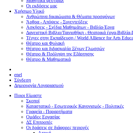
Μαθητικά φεστιβάλ
Οι εκδόσεις μας
Χρήσιμο Υλικό
Ανθρώπινα δικαιώματα & Θέματα προσφύγων
Άρθρα - Απόψεις - Συνεντεύξεις
Ασκήσεις - Σχέδια Μαθημάτων - Βιβλία-Έργα
Δανειστική Βιβλιο/Ταινιοθήκη - Θεατρικά έργα-Βιβλία-
Τέχνες στην Εκπαίδευση / World Allience for Arts Educa
Θέατρο και Φυλακή
Θέατρο και διδασκαλία Ξένων Γλωσσών
Θέατρο & Πρόληψη της Εξάρτησης
Θέατρο & Μαθηματικά
en
el
Σύνδεση
Δημιουργία Λογαριασμού
Ποιοι Είμαστε
Σκοποί
Καταστατικό - Εσωτερικός Κανονισμός - Πολιτικές
Γραφεία - Παραρτήματα
Ομάδες Εργασίας
ΔΣ Επιτροπές
Οι δράσεις σε διάφορες περιοχές
Αττική