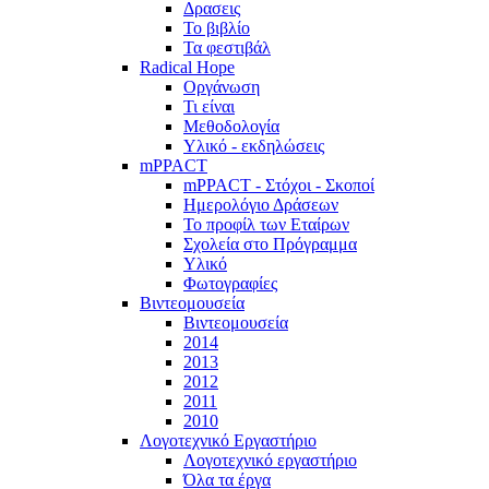
Δρασεις
Το βιβλίο
Τα φεστιβάλ
Radical Hope
Οργάνωση
Τι είναι
Μεθοδολογία
Υλικό - εκδηλώσεις
mPPACT
mPPACT - Στόχοι - Σκοποί
Ημερολόγιο Δράσεων
Το προφίλ των Εταίρων
Σχολεία στο Πρόγραμμα
Υλικό
Φωτογραφίες
Βιντεομουσεία
Βιντεομουσεία
2014
2013
2012
2011
2010
Λογοτεχνικό Εργαστήριο
Λογοτεχνικό εργαστήριο
Όλα τα έργα