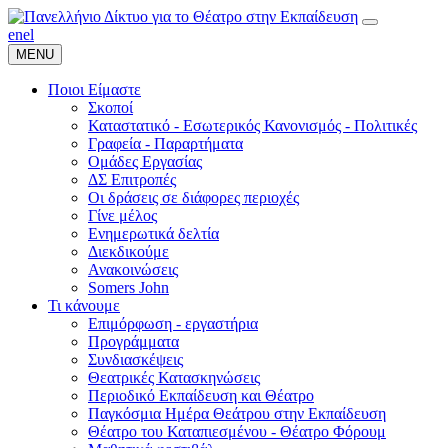
en
el
MENU
Ποιοι Είμαστε
Σκοποί
Καταστατικό - Εσωτερικός Κανονισμός - Πολιτικές
Γραφεία - Παραρτήματα
Ομάδες Εργασίας
ΔΣ Επιτροπές
Οι δράσεις σε διάφορες περιοχές
Γίνε μέλος
Ενημερωτικά δελτία
Διεκδικούμε
Ανακοινώσεις
Somers John
Τι κάνουμε
Επιμόρφωση - εργαστήρια
Προγράμματα
Συνδιασκέψεις
Θεατρικές Κατασκηνώσεις
Περιοδικό Εκπαίδευση και Θέατρο
Παγκόσμια Ημέρα Θεάτρου στην Εκπαίδευση
Θέατρο του Καταπιεσμένου - Θέατρο Φόρουμ