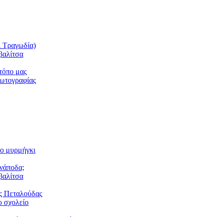
ι Τραγωδία)
βαλίτσα
τόπο μας
φωτογραφίας
το μυρμήγκι
ανάποδα;
βαλίτσα
ς Πεταλούδας
 σχολείο