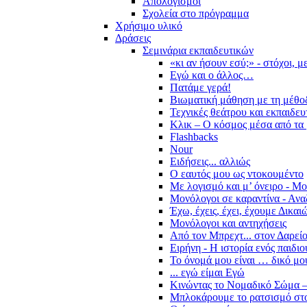
Απολογισμοί
Σχολεία στο πρόγραμμα
Χρήσιμο υλικό
Δράσεις
Σεμινάρια εκπαιδευτικών
«κι αν ήσουν εσύ;» - στόχοι, 
Εγώ και ο άλλος…
Πατάμε γερά!
Βιωματική μάθηση με τη μέθο
Τεχνικές θεάτρου και εκπαιδευ
Κλικ – Ο κόσμος μέσα από τα 
Flashbacks
Nour
Ειδήσεις... αλλιώς
Ο εαυτός μου ως ντοκουμέντο
Με λογισμό και μ’ όνειρο - Μ
Μονόλογοι σε καραντίνα - Ανα
Έχω, έχεις, έχει, έχουμε Δικα
Μονόλογοι και αντηχήσεις
Από τον Μπρεχτ... στον Δαρεί
Ειρήνη - Η ιστορία ενός παιδι
Το όνομά μου είναι … δικό μο
... εγώ είμαι Εγώ
Κινώντας το Νομαδικό Σώμα –
Μπλοκάρουμε το ρατσισμό στο