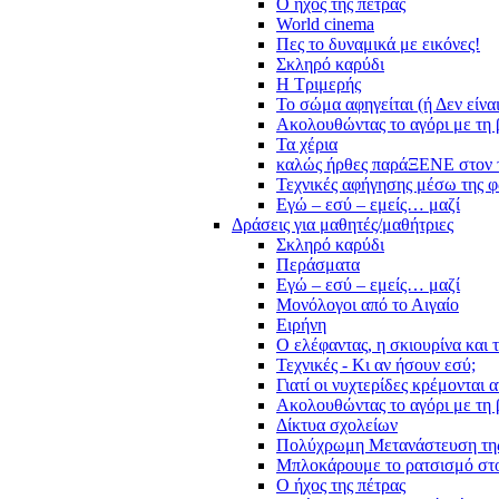
Ο ήχος της πέτρας
World cinema
Πες το δυναμικά με εικόνες!
Σκληρό καρύδι
Η Τριμερής
Το σώμα αφηγείται (ή Δεν είνα
Ακολουθώντας το αγόρι με τη 
Τα χέρια
καλώς ήρθες παράΞΕΝΕ στον 
Τεχνικές αφήγησης μέσω της 
Εγώ – εσύ – εμείς… μαζί
Δράσεις για μαθητές/μαθήτριες
Σκληρό καρύδι
Περάσματα
Εγώ – εσύ – εμείς… μαζί
Μονόλογοι από το Αιγαίο
Ειρήνη
Ο ελέφαντας, η σκιουρίνα και 
Τεχνικές - Κι αν ήσουν εσύ;
Γιατί οι νυχτερίδες κρέμονται 
Ακολουθώντας το αγόρι με τη 
Δίκτυα σχολείων
Πολύχρωμη Μετανάστευση τη
Μπλοκάρουμε το ρατσισμό στο
Ο ήχος της πέτρας