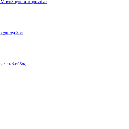
 Μονόλογοι σε καραντίνα
υ
το χαμόγελο»
ς
ης πεταλούδας
!