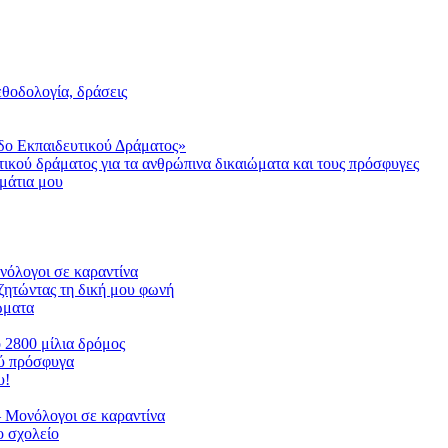
μεθοδολογία, δράσεις
δο Εκπαιδευτικού Δράματος»
τικού δράματος για τα ανθρώπινα δικαιώματα και τους πρόσφυγες
μάτια μου
ονόλογοι σε καραντίνα
ζητώντας τη δική μου φωνή
ιώματα
ο 2800 μίλια δρόμος
ού πρόσφυγα
υ!
 Μονόλογοι σε καραντίνα
 σχολείο