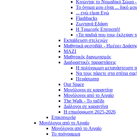
Κινώντας το Νομαδικό Σώμα -
Το όνομα μου είναι ... δικό μο
... εγώ είμαι Εγώ
Flashbacks
Ζωντανά Εδάφη
Η Τριμερής Επιτροπή!
«Τα παιδιά που τους έκλεψαν 
Εκπαίδευση στελεχών
Μαθητικά φεστιβάλ - Ημέρες Δράση
ΜΑΖΙ
Μαθητικός διαγωνισμός
Διαδραστικές παραστάσεις
Η πολύχρωμη μετανάστευση τ
Να τους πάρετε στα σπίτια σας
Περάσματα
Our Space
Μονόλογοι σε καραντίνα
Μονόλογοι από το Αιγαίο
The Walk - Το ταξίδι
Διάλογοι σε καραντίνα
Η επιμόρφωση 2025-2026
Επικοινωνία
Μονόλογοι από το Αιγαίο
Μονόλογοι από το Αιγαίο
Το πρόγραμμα