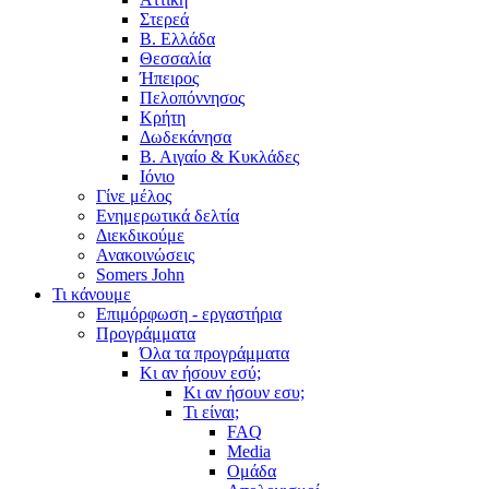
Στερεά
Β. Ελλάδα
Θεσσαλία
Ήπειρος
Πελοπόννησος
Κρήτη
Δωδεκάνησα
Β. Αιγαίο & Κυκλάδες
Ιόνιο
Γίνε μέλος
Ενημερωτικά δελτία
Διεκδικούμε
Ανακοινώσεις
Somers John
Τι κάνουμε
Επιμόρφωση - εργαστήρια
Προγράμματα
Όλα τα προγράμματα
Κι αν ήσουν εσύ;
Κι αν ήσουν εσυ;
Τι είναι;
FAQ
Media
Ομάδα