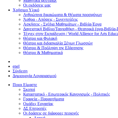
Μαθητικά φεστιβάλ
Οι εκδόσεις μας
Χρήσιμο Υλικό
Ανθρώπινα δικαιώματα & Θέματα προσφύγων
Άρθρα - Απόψεις - Συνεντεύξεις
Ασκήσεις - Σχέδια Μαθημάτων - Βιβλία-Έργα
Δανειστική Βιβλιο/Ταινιοθήκη - Θεατρικά έργα-Βιβλία-
Τέχνες στην Εκπαίδευση / World Allience for Arts Educa
Θέατρο και Φυλακή
Θέατρο και διδασκαλία Ξένων Γλωσσών
Θέατρο & Πρόληψη της Εξάρτησης
Θέατρο & Μαθηματικά
en
el
Σύνδεση
Δημιουργία Λογαριασμού
Ποιοι Είμαστε
Σκοποί
Καταστατικό - Εσωτερικός Κανονισμός - Πολιτικές
Γραφεία - Παραρτήματα
Ομάδες Εργασίας
ΔΣ Επιτροπές
Οι δράσεις σε διάφορες περιοχές
Αττική