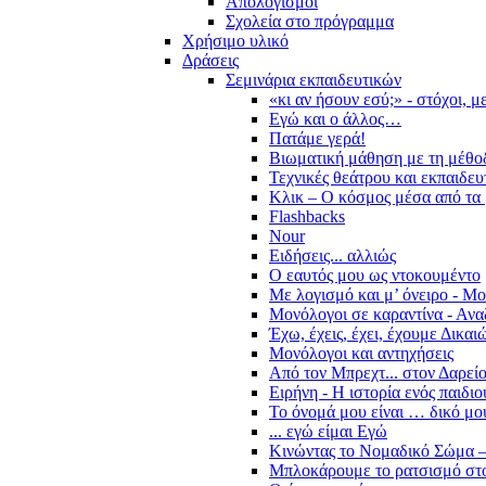
Απολογισμοί
Σχολεία στο πρόγραμμα
Χρήσιμο υλικό
Δράσεις
Σεμινάρια εκπαιδευτικών
«κι αν ήσουν εσύ;» - στόχοι, 
Εγώ και ο άλλος…
Πατάμε γερά!
Βιωματική μάθηση με τη μέθο
Τεχνικές θεάτρου και εκπαιδευ
Κλικ – Ο κόσμος μέσα από τα 
Flashbacks
Nour
Ειδήσεις... αλλιώς
Ο εαυτός μου ως ντοκουμέντο
Με λογισμό και μ’ όνειρο - Μ
Μονόλογοι σε καραντίνα - Ανα
Έχω, έχεις, έχει, έχουμε Δικα
Μονόλογοι και αντηχήσεις
Από τον Μπρεχτ... στον Δαρεί
Ειρήνη - Η ιστορία ενός παιδι
Το όνομά μου είναι … δικό μο
... εγώ είμαι Εγώ
Κινώντας το Νομαδικό Σώμα –
Μπλοκάρουμε το ρατσισμό στο