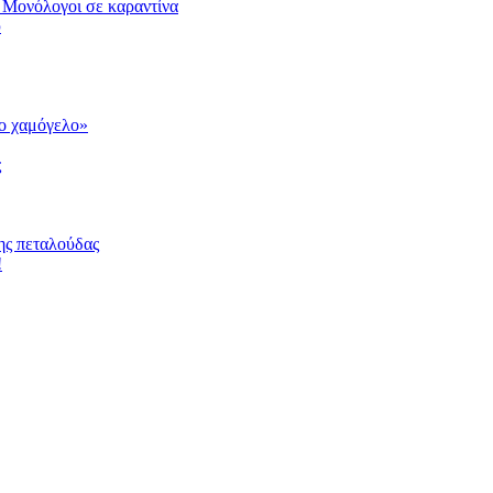
 Μονόλογοι σε καραντίνα
υ
το χαμόγελο»
ς
ης πεταλούδας
!