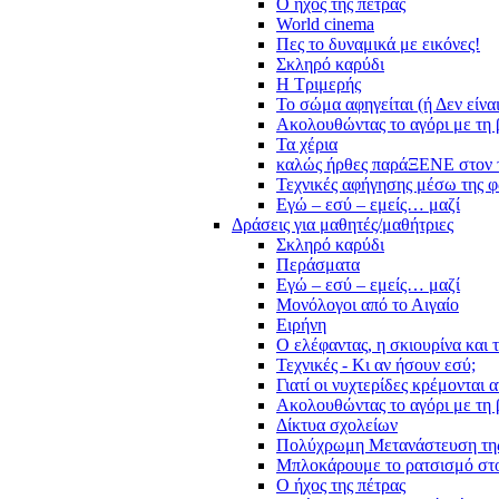
Ο ήχος της πέτρας
World cinema
Πες το δυναμικά με εικόνες!
Σκληρό καρύδι
Η Τριμερής
Το σώμα αφηγείται (ή Δεν είνα
Ακολουθώντας το αγόρι με τη 
Τα χέρια
καλώς ήρθες παράΞΕΝΕ στον 
Τεχνικές αφήγησης μέσω της 
Εγώ – εσύ – εμείς… μαζί
Δράσεις για μαθητές/μαθήτριες
Σκληρό καρύδι
Περάσματα
Εγώ – εσύ – εμείς… μαζί
Μονόλογοι από το Αιγαίο
Ειρήνη
Ο ελέφαντας, η σκιουρίνα και 
Τεχνικές - Κι αν ήσουν εσύ;
Γιατί οι νυχτερίδες κρέμονται 
Ακολουθώντας το αγόρι με τη 
Δίκτυα σχολείων
Πολύχρωμη Μετανάστευση τη
Μπλοκάρουμε το ρατσισμό στο
Ο ήχος της πέτρας