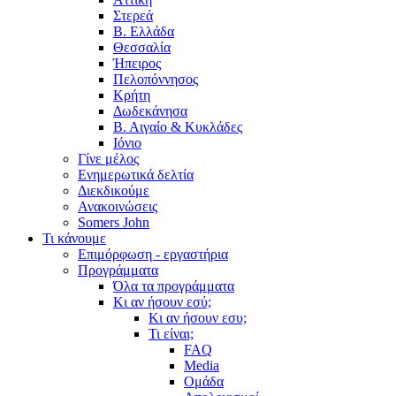
Στερεά
Β. Ελλάδα
Θεσσαλία
Ήπειρος
Πελοπόννησος
Κρήτη
Δωδεκάνησα
Β. Αιγαίο & Κυκλάδες
Ιόνιο
Γίνε μέλος
Ενημερωτικά δελτία
Διεκδικούμε
Ανακοινώσεις
Somers John
Τι κάνουμε
Επιμόρφωση - εργαστήρια
Προγράμματα
Όλα τα προγράμματα
Κι αν ήσουν εσύ;
Κι αν ήσουν εσυ;
Τι είναι;
FAQ
Media
Ομάδα