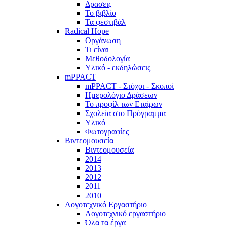
Δρασεις
Το βιβλίο
Τα φεστιβάλ
Radical Hope
Οργάνωση
Τι είναι
Μεθοδολογία
Υλικό - εκδηλώσεις
mPPACT
mPPACT - Στόχοι - Σκοποί
Ημερολόγιο Δράσεων
Το προφίλ των Εταίρων
Σχολεία στο Πρόγραμμα
Υλικό
Φωτογραφίες
Βιντεομουσεία
Βιντεομουσεία
2014
2013
2012
2011
2010
Λογοτεχνικό Εργαστήριο
Λογοτεχνικό εργαστήριο
Όλα τα έργα