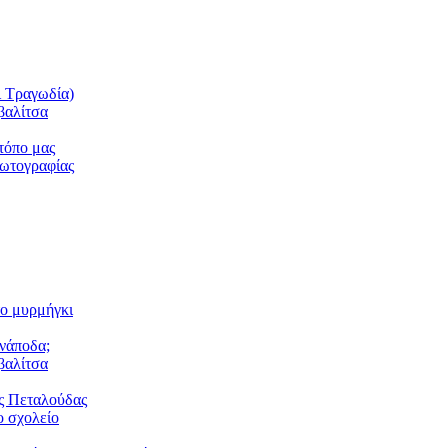
ι Τραγωδία)
βαλίτσα
τόπο μας
φωτογραφίας
το μυρμήγκι
ανάποδα;
βαλίτσα
ς Πεταλούδας
 σχολείο