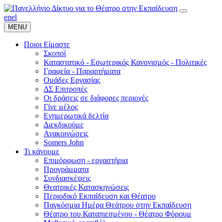
en
el
MENU
Ποιοι Είμαστε
Σκοποί
Καταστατικό - Εσωτερικός Κανονισμός - Πολιτικές
Γραφεία - Παραρτήματα
Ομάδες Εργασίας
ΔΣ Επιτροπές
Οι δράσεις σε διάφορες περιοχές
Γίνε μέλος
Ενημερωτικά δελτία
Διεκδικούμε
Ανακοινώσεις
Somers John
Τι κάνουμε
Επιμόρφωση - εργαστήρια
Προγράμματα
Συνδιασκέψεις
Θεατρικές Κατασκηνώσεις
Περιοδικό Εκπαίδευση και Θέατρο
Παγκόσμια Ημέρα Θεάτρου στην Εκπαίδευση
Θέατρο του Καταπιεσμένου - Θέατρο Φόρουμ