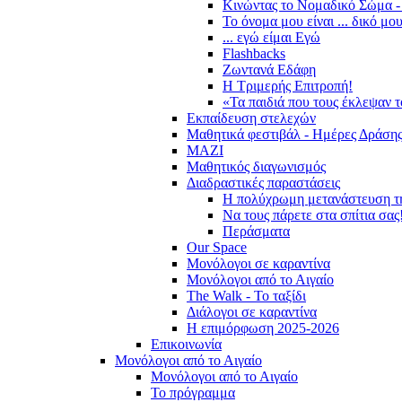
Κινώντας το Νομαδικό Σώμα -
Το όνομα μου είναι ... δικό μο
... εγώ είμαι Εγώ
Flashbacks
Ζωντανά Εδάφη
Η Τριμερής Επιτροπή!
«Τα παιδιά που τους έκλεψαν 
Εκπαίδευση στελεχών
Μαθητικά φεστιβάλ - Ημέρες Δράση
ΜΑΖΙ
Μαθητικός διαγωνισμός
Διαδραστικές παραστάσεις
Η πολύχρωμη μετανάστευση τ
Να τους πάρετε στα σπίτια σας
Περάσματα
Our Space
Μονόλογοι σε καραντίνα
Μονόλογοι από το Αιγαίο
The Walk - Το ταξίδι
Διάλογοι σε καραντίνα
Η επιμόρφωση 2025-2026
Επικοινωνία
Μονόλογοι από το Αιγαίο
Μονόλογοι από το Αιγαίο
Το πρόγραμμα