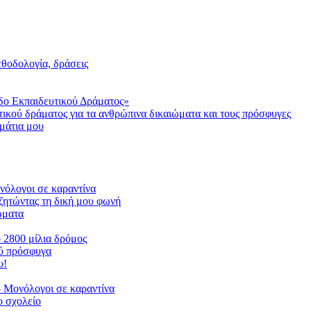
μεθοδολογία, δράσεις
δο Εκπαιδευτικού Δράματος»
τικού δράματος για τα ανθρώπινα δικαιώματα και τους πρόσφυγες
μάτια μου
ονόλογοι σε καραντίνα
ζητώντας τη δική μου φωνή
ιώματα
ο 2800 μίλια δρόμος
ού πρόσφυγα
υ!
 Μονόλογοι σε καραντίνα
 σχολείο