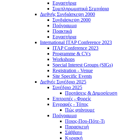
Εργαστήρια
Συμπληρωματικά Σεμινάρια
Διεθνής Συνδιάσκεψη 2000
Συνδιάσκεψη 2000
Πρόγραμμα
Πρακτικά
Εργαστήρια
International ITAP Conference 2023
ITAP Conference 2023
Programme & CVs
Workshops
Special Interest Groups (SIGs)
Registration - Venue
Site Specific Events
Διεθνές Συνέδριο 2025
Συνέδριο 2025
Προτάσεις & Δημοσίευση
Επιτροπές - Φορείς
Εγγραφές - Τόπος
Πώς φτάνουμε
Πρόγραμμα
Ποιος-Που-Πότε-Τι
Παρασκευή
Σάββατο
Κυριακή