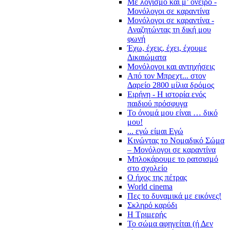
Με λογισμό και μ’ όνειρο -
Μονόλογοι σε καραντίνα
Μονόλογοι σε καραντίνα -
Αναζητώντας τη δική μου
φωνή
Έχω, έχεις, έχει, έχουμε
Δικαιώματα
Μονόλογοι και αντηχήσεις
Από τον Μπρεχτ... στον
Δαρείο 2800 μίλια δρόμος
Ειρήνη - Η ιστορία ενός
παιδιού πρόσφυγα
Το όνομά μου είναι … δικό
μου!
... εγώ είμαι Εγώ
Κινώντας το Νομαδικό Σώμα
– Μονόλογοι σε καραντίνα
Μπλοκάρουμε το ρατσισμό
στο σχολείο
Ο ήχος της πέτρας
World cinema
Πες το δυναμικά με εικόνες!
Σκληρό καρύδι
Η Τριμερής
Το σώμα αφηγείται (ή Δεν