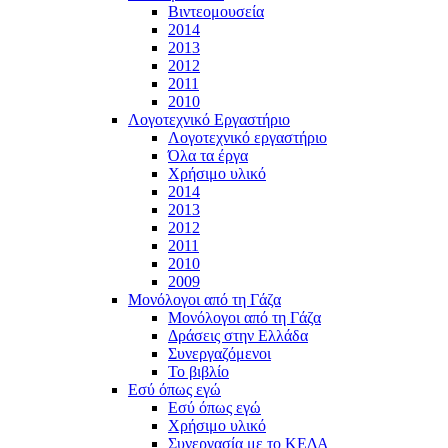
Βιντεομουσεία
2014
2013
2012
2011
2010
Λογοτεχνικό Εργαστήριο
Λογοτεχνικό εργαστήριο
Όλα τα έργα
Χρήσιμο υλικό
2014
2013
2012
2011
2010
2009
Μονόλογοι από τη Γάζα
Μονόλογοι από τη Γάζα
Δράσεις στην Ελλάδα
Συνεργαζόμενοι
To βιβλίο
Εσύ όπως εγώ
Εσύ όπως εγώ
Χρήσιμο υλικό
Συνεργασία με το ΚΕΔΑ