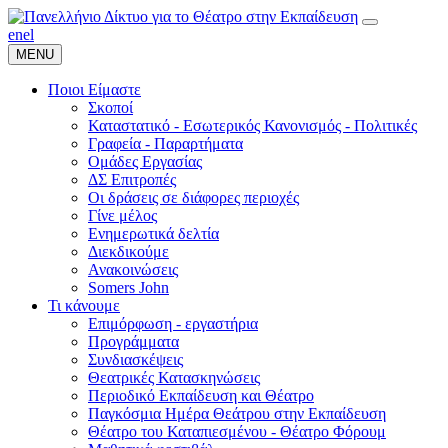
en
el
MENU
Ποιοι Είμαστε
Σκοποί
Καταστατικό - Εσωτερικός Κανονισμός - Πολιτικές
Γραφεία - Παραρτήματα
Ομάδες Εργασίας
ΔΣ Επιτροπές
Οι δράσεις σε διάφορες περιοχές
Γίνε μέλος
Ενημερωτικά δελτία
Διεκδικούμε
Ανακοινώσεις
Somers John
Τι κάνουμε
Επιμόρφωση - εργαστήρια
Προγράμματα
Συνδιασκέψεις
Θεατρικές Κατασκηνώσεις
Περιοδικό Εκπαίδευση και Θέατρο
Παγκόσμια Ημέρα Θεάτρου στην Εκπαίδευση
Θέατρο του Καταπιεσμένου - Θέατρο Φόρουμ