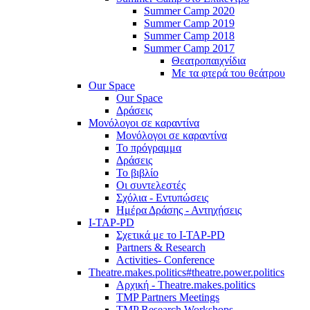
Summer Camp 2020
Summer Camp 2019
Summer Camp 2018
Summer Camp 2017
Θεατροπαιχνίδια
Με τα φτερά του θεάτρου
Our Space
Our Space
Δράσεις
Μονόλογοι σε καραντίνα
Μονόλογοι σε καραντίνα
Το πρόγραμμα
Δράσεις
Το βιβλίο
Οι συντελεστές
Σχόλια - Εντυπώσεις
Ημέρα Δράσης - Αντηχήσεις
I-TAP-PD
Σχετικά με το I-TAP-PD
Partners & Research
Activities- Conference
Theatre.makes.politics#theatre.power.politics
Αρχική - Theatre.makes.politics
TMP Partners Meetings
TMP Research Workshops