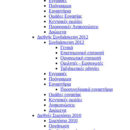
Εγγραφές
Πρόγραμμα
Εργαστήρια
Ομάδες Εργασίας
Κεντρικές ομιλίες
Προφορικές Ανακοινώσεις
Δρώμενα
Διεθνής Συνδιάσκεψη 2012
Συνδιάσκεψη 2012
Γενικά
Επιστημονική επιτροπή
Οργανωτική επιτροπή
Ομιλητές - Εμψυχωτές
Ταξιδιωτικές οδηγίες
Εγγραφές
Πρόγραμμα
Εργαστήρια
Προσυνεδριακά εργαστήρια
Ομάδες εργασίας
Κεντρικές ομιλίες
Ανακοινώσεις
Δρώμενα
Διεθνές Συμπόσιο 2010
Συμπόσιο 2010
Οργάνωση