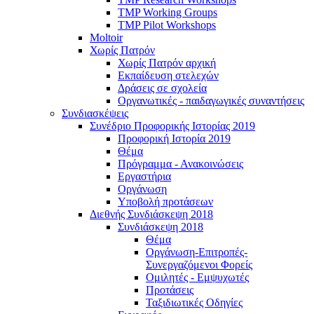
TMP Working Groups
TMP Pilot Workshops
Moltoir
Χωρίς Πατρόν
Χωρίς Πατρόν αρχική
Εκπαίδευση στελεχών
Δράσεις σε σχολεία
Οργανωτικές - παιδαγωγικές συναντήσεις
Συνδιασκέψεις
Συνέδριο Προφορικής Ιστορίας 2019
Προφορική Ιστορία 2019
Θέμα
Πρόγραμμα - Ανακοινώσεις
Εργαστήρια
Οργάνωση
Υποβολή προτάσεων
Διεθνής Συνδιάσκεψη 2018
Συνδιάσκεψη 2018
Θέμα
Οργάνωση-Επιτροπές-
Συνεργαζόμενοι Φορείς
Ομιλητές - Εμψυχωτές
Προτάσεις
Ταξιδιωτικές Οδηγίες