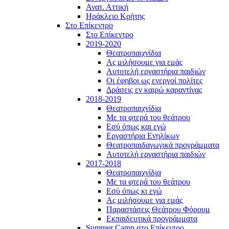
Ανατ. Αττική
Ηράκλειο Κρήτης
Στο Επίκεντρο
Στο Επίκεντρο
2019-2020
Θεατροπαιχνίδια
Ας μιλήσουμε για εμάς
Αυτοτελή εργαστήρια παιδιών
Οι έφηβοι ως ενεργοί πολίτες
Δράσεις εν καιρώ καραντίνας
2018-2019
Θεατροπαιχνίδια
Με τα φτερά του θεάτρου
Εσύ όπως και εγώ
Εργαστήρια Ενηλίκων
Θεατροπαιδαγωγικά προγράμματα
Αυτοτελή εργαστήρια παιδιών
2017-2018
Θεατροπαιχνίδια
Με τα φτερά του θεάτρου
Εσύ όπως κι εγώ
Ας μιλήσουμε για εμάς
Παραστάσεις Θεάτρου Φόρουμ
Εκπαιδευτικά προγράμματα
Summer Camp στο Επίκεντρο