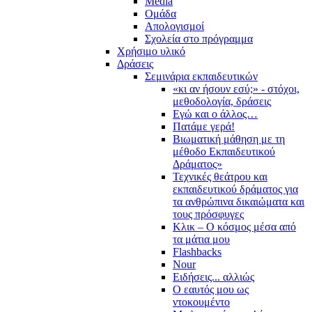
Media
Ομάδα
Απολογισμοί
Σχολεία στο πρόγραμμα
Χρήσιμο υλικό
Δράσεις
Σεμινάρια εκπαιδευτικών
«κι αν ήσουν εσύ;» - στόχοι,
μεθοδολογία, δράσεις
Εγώ και ο άλλος…
Πατάμε γερά!
Βιωματική μάθηση με τη
μέθοδο Εκπαιδευτικού
Δράματος»
Τεχνικές θεάτρου και
εκπαιδευτικού δράματος για
τα ανθρώπινα δικαιώματα και
τους πρόσφυγες
Κλικ – Ο κόσμος μέσα από
τα μάτια μου
Flashbacks
Nour
Ειδήσεις... αλλιώς
Ο εαυτός μου ως
ντοκουμέντο