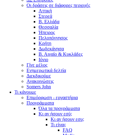
Οι δράσεις σε διάφορες περιοχές
Αττική
Στερεά
Β. Ελλάδα
Θεσσαλία
Ήπειρος
Πελοπόννησος
Κρήτη
Δωδεκάνησα
Β. Αιγαίο & Κυκλάδες
Ιόνιο
Γίνε μέλος
Ενημερωτικά δελτία
Διεκδικούμε
Ανακοινώσεις
Somers John
Τι κάνουμε
Επιμόρφωση - εργαστήρια
Προγράμματα
Όλα τα προγράμματα
Κι αν ήσουν εσύ;
Κι αν ήσουν εσυ;
Τι είναι;
FAQ