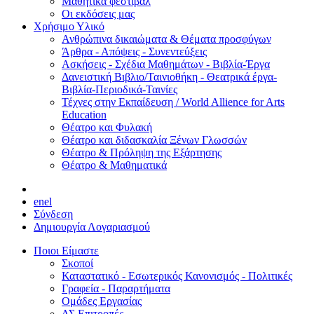
Μαθητικά φεστιβάλ
Οι εκδόσεις μας
Χρήσιμο Υλικό
Ανθρώπινα δικαιώματα & Θέματα προσφύγων
Άρθρα - Απόψεις - Συνεντεύξεις
Ασκήσεις - Σχέδια Μαθημάτων - Βιβλία-Έργα
Δανειστική Βιβλιο/Ταινιοθήκη - Θεατρικά έργα-
Βιβλία-Περιοδικά-Ταινίες
Τέχνες στην Εκπαίδευση / World Allience for Arts
Education
Θέατρο και Φυλακή
Θέατρο και διδασκαλία Ξένων Γλωσσών
Θέατρο & Πρόληψη της Εξάρτησης
Θέατρο & Μαθηματικά
en
el
Σύνδεση
Δημιουργία Λογαριασμού
Ποιοι Είμαστε
Σκοποί
Καταστατικό - Εσωτερικός Κανονισμός - Πολιτικές
Γραφεία - Παραρτήματα
Ομάδες Εργασίας
ΔΣ Επιτροπές