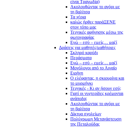
είναι Τραγωδία)
Ακολουθώντας το αγόρι με
τη βαλίτσα
Τα χέρια
καλώς ήρθες παράΞΕΝΕ
στον τόπο μας
Τεχνικές αφήγησης μέσω της
φωτογραφίας
Εγώ – εσύ – εμείς… μαζί
Δράσεις για μαθητές/μαθήτριες
Σκληρό καρύδι
Περάσματα
Εγώ – εσύ – εμείς… μαζί
Μονόλογοι από το Αιγαίο
Ειρήνη
Ο ελέφαντας, η σκιουρίνα και
το μυρμήγκι
Τεχνικές - Κι αν ήσουν εσύ;
Γιατί οι νυχτερίδες κρέμονται
ανάποδα;
Ακολουθώντας το αγόρι με
τη βαλίτσα
Δίκτυα σχολείων
Πολύχρωμη Μετανάστευση
της Πεταλούδας