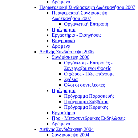
Δρώμενα
Περιφερειακή Συνδιάσκεψη Δωδεκανήσου 2007
Περιφερειακή Συνδιάσκεψη
Δωδεκανήσου 2007
Οργανωτική Επιτροπή
Πρόγραμμα
Εργαστήρια - Εισηγήσεις
Βιογραφικά
Δρώμενα
Διεθνής Συνδιάσκεψη 2006
Συνδιάσκεψη 2006
Οργάνωση - Επιτροπές -
Συνεργαζόμενοι Φορείς
Ο χώρος - Πώς φτάνουμε
Σχόλια
Όλοι οι συντελεστές
Πρόγραμμα
Πρόγραμμα Παρασκευής
Πρόγραμμα Σαββάτου
Πρόγραμμα Κυριακής
Εργαστήρια
Προ - Μετασυνεδριακές Εκδηλώσεις
Δρώμενα
Διεθνής Συνδιάσκεψη 2004
Συνδιάσκεψη 2004