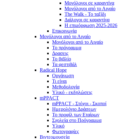
Μονόλογοι σε καραντίνα
Μονόλογοι από το Αιγαίο
The Walk - Το ταξίδι
Διάλογοι σε καραντίνα
Η επιμόρφωση 2025-2026
Επικοινωνία
Μονόλογοι από το Αιγαίο
Μονόλογοι από το Αιγαίο
Το πρόγραμμα
Δρασεις
Το βιβλίο
Τα φεστιβάλ
Radical Hope
Οργάνωση
Τι είναι
Μεθοδολογία
Υλικό - εκδηλώσεις
mPPACT
mPPACT - Στόχοι - Σκοποί
Ημερολόγιο Δράσεων
Το προφίλ των Εταίρων
Σχολεία στο Πρόγραμμα
Υλικό
Φωτογραφίες
Βιντεομουσεία