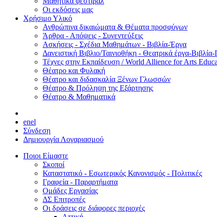
Μαθητικά φεστιβάλ
Οι εκδόσεις μας
Χρήσιμο Υλικό
Ανθρώπινα δικαιώματα & Θέματα προσφύγων
Άρθρα - Απόψεις - Συνεντεύξεις
Ασκήσεις - Σχέδια Μαθημάτων - Βιβλία-Έργα
Δανειστική Βιβλιο/Ταινιοθήκη - Θεατρικά έργα-Βιβλία-
Τέχνες στην Εκπαίδευση / World Allience for Arts Educa
Θέατρο και Φυλακή
Θέατρο και διδασκαλία Ξένων Γλωσσών
Θέατρο & Πρόληψη της Εξάρτησης
Θέατρο & Μαθηματικά
en
el
Σύνδεση
Δημιουργία Λογαριασμού
Ποιοι Είμαστε
Σκοποί
Καταστατικό - Εσωτερικός Κανονισμός - Πολιτικές
Γραφεία - Παραρτήματα
Ομάδες Εργασίας
ΔΣ Επιτροπές
Οι δράσεις σε διάφορες περιοχές
Αττική