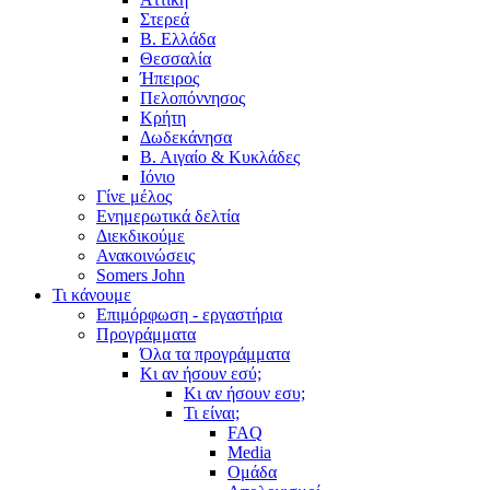
Στερεά
Β. Ελλάδα
Θεσσαλία
Ήπειρος
Πελοπόννησος
Κρήτη
Δωδεκάνησα
Β. Αιγαίο & Κυκλάδες
Ιόνιο
Γίνε μέλος
Ενημερωτικά δελτία
Διεκδικούμε
Ανακοινώσεις
Somers John
Τι κάνουμε
Επιμόρφωση - εργαστήρια
Προγράμματα
Όλα τα προγράμματα
Κι αν ήσουν εσύ;
Κι αν ήσουν εσυ;
Τι είναι;
FAQ
Media
Ομάδα