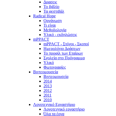
Δρασεις
Το βιβλίο
Τα φεστιβάλ
Radical Hope
Οργάνωση
Τι είναι
Μεθοδολογία
Υλικό - εκδηλώσεις
mPPACT
mPPACT - Στόχοι - Σκοποί
Ημερολόγιο Δράσεων
Το προφίλ των Εταίρων
Σχολεία στο Πρόγραμμα
Υλικό
Φωτογραφίες
Βιντεομουσεία
Βιντεομουσεία
2014
2013
2012
2011
2010
Λογοτεχνικό Εργαστήριο
Λογοτεχνικό εργαστήριο
Όλα τα έργα