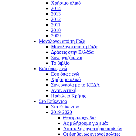
Χρήσιμο υλικό
2014
2013
2012
2011
2010
2009
Μονόλογοι από τη Γάζα
Μονόλογοι από τη Γάζα
Δράσεις στην Ελλάδα
Συνεργαζόμενοι
To βιβλίο
Εσύ όπως εγώ
Εσύ όπως εγώ
Χρήσιμο υλικό
Συνεργασία με το ΚΕΔΑ
Ανατ. Αττική
Ηράκλειο Κρήτης
Στο Επίκεντρο
Στο Επίκεντρο
2019-2020
Θεατροπαιχνίδια
Ας μιλήσουμε για εμάς
Αυτοτελή εργαστήρια παιδιών
Οι έφηβοι ως ενεργοί πολίτες