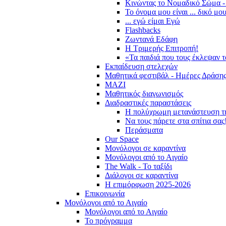
Κινώντας το Νομαδικό Σώμα -
Το όνομα μου είναι ... δικό μο
... εγώ είμαι Εγώ
Flashbacks
Ζωντανά Εδάφη
Η Τριμερής Επιτροπή!
«Τα παιδιά που τους έκλεψαν 
Εκπαίδευση στελεχών
Μαθητικά φεστιβάλ - Ημέρες Δράση
ΜΑΖΙ
Μαθητικός διαγωνισμός
Διαδραστικές παραστάσεις
Η πολύχρωμη μετανάστευση τ
Να τους πάρετε στα σπίτια σας
Περάσματα
Our Space
Μονόλογοι σε καραντίνα
Μονόλογοι από το Αιγαίο
The Walk - Το ταξίδι
Διάλογοι σε καραντίνα
Η επιμόρφωση 2025-2026
Επικοινωνία
Μονόλογοι από το Αιγαίο
Μονόλογοι από το Αιγαίο
Το πρόγραμμα