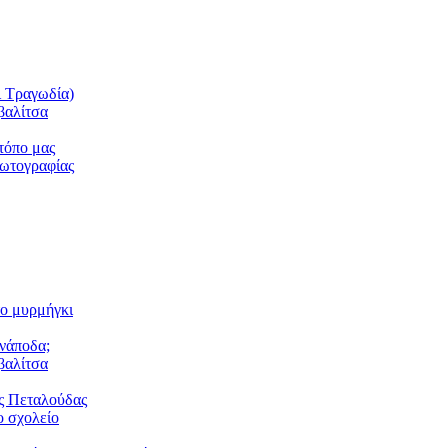
ι Τραγωδία)
βαλίτσα
τόπο μας
φωτογραφίας
το μυρμήγκι
ανάποδα;
βαλίτσα
ς Πεταλούδας
 σχολείο