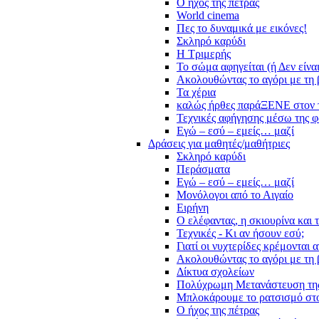
Ο ήχος της πέτρας
World cinema
Πες το δυναμικά με εικόνες!
Σκληρό καρύδι
Η Τριμερής
Το σώμα αφηγείται (ή Δεν είνα
Ακολουθώντας το αγόρι με τη 
Τα χέρια
καλώς ήρθες παράΞΕΝΕ στον 
Τεχνικές αφήγησης μέσω της 
Εγώ – εσύ – εμείς… μαζί
Δράσεις για μαθητές/μαθήτριες
Σκληρό καρύδι
Περάσματα
Εγώ – εσύ – εμείς… μαζί
Μονόλογοι από το Αιγαίο
Ειρήνη
Ο ελέφαντας, η σκιουρίνα και 
Τεχνικές - Κι αν ήσουν εσύ;
Γιατί οι νυχτερίδες κρέμονται 
Ακολουθώντας το αγόρι με τη 
Δίκτυα σχολείων
Πολύχρωμη Μετανάστευση τη
Μπλοκάρουμε το ρατσισμό στο
Ο ήχος της πέτρας