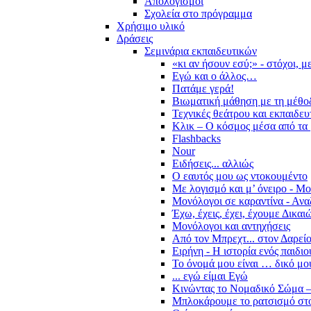
Απολογισμοί
Σχολεία στο πρόγραμμα
Χρήσιμο υλικό
Δράσεις
Σεμινάρια εκπαιδευτικών
«κι αν ήσουν εσύ;» - στόχοι, 
Εγώ και ο άλλος…
Πατάμε γερά!
Βιωματική μάθηση με τη μέθο
Τεχνικές θεάτρου και εκπαιδευ
Κλικ – Ο κόσμος μέσα από τα 
Flashbacks
Nour
Ειδήσεις... αλλιώς
Ο εαυτός μου ως ντοκουμέντο
Με λογισμό και μ’ όνειρο - Μ
Μονόλογοι σε καραντίνα - Ανα
Έχω, έχεις, έχει, έχουμε Δικα
Μονόλογοι και αντηχήσεις
Από τον Μπρεχτ... στον Δαρεί
Ειρήνη - Η ιστορία ενός παιδι
Το όνομά μου είναι … δικό μο
... εγώ είμαι Εγώ
Κινώντας το Νομαδικό Σώμα –
Μπλοκάρουμε το ρατσισμό στο