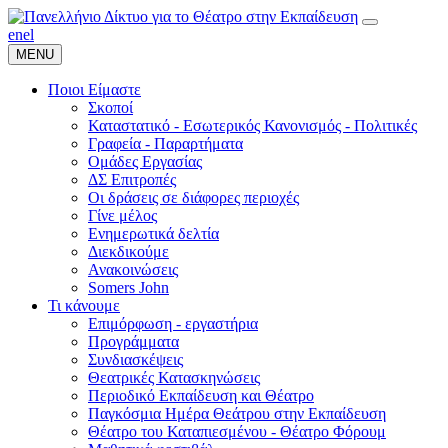
en
el
MENU
Ποιοι Είμαστε
Σκοποί
Καταστατικό - Εσωτερικός Κανονισμός - Πολιτικές
Γραφεία - Παραρτήματα
Ομάδες Εργασίας
ΔΣ Επιτροπές
Οι δράσεις σε διάφορες περιοχές
Γίνε μέλος
Ενημερωτικά δελτία
Διεκδικούμε
Ανακοινώσεις
Somers John
Τι κάνουμε
Επιμόρφωση - εργαστήρια
Προγράμματα
Συνδιασκέψεις
Θεατρικές Κατασκηνώσεις
Περιοδικό Εκπαίδευση και Θέατρο
Παγκόσμια Ημέρα Θεάτρου στην Εκπαίδευση
Θέατρο του Καταπιεσμένου - Θέατρο Φόρουμ