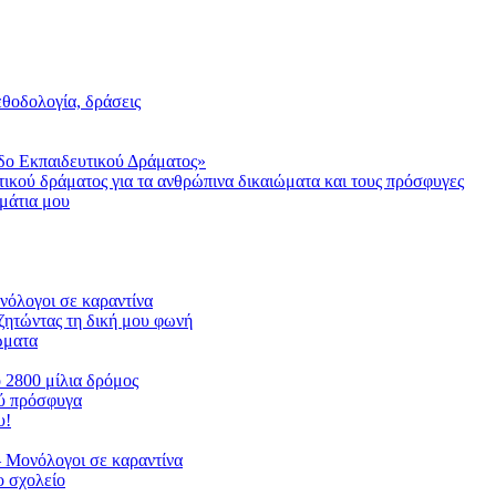
μεθοδολογία, δράσεις
δο Εκπαιδευτικού Δράματος»
τικού δράματος για τα ανθρώπινα δικαιώματα και τους πρόσφυγες
μάτια μου
ονόλογοι σε καραντίνα
ζητώντας τη δική μου φωνή
ιώματα
ο 2800 μίλια δρόμος
ού πρόσφυγα
υ!
 Μονόλογοι σε καραντίνα
 σχολείο