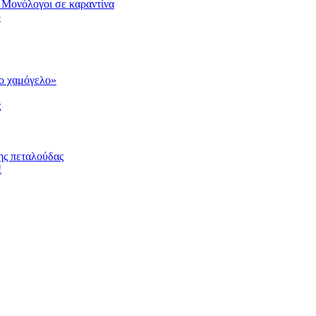
 Μονόλογοι σε καραντίνα
υ
το χαμόγελο»
ς
ης πεταλούδας
!