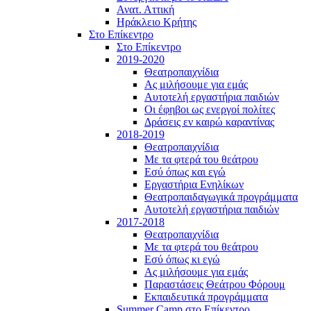
Ανατ. Αττική
Ηράκλειο Κρήτης
Στο Επίκεντρο
Στο Επίκεντρο
2019-2020
Θεατροπαιχνίδια
Ας μιλήσουμε για εμάς
Αυτοτελή εργαστήρια παιδιών
Οι έφηβοι ως ενεργοί πολίτες
Δράσεις εν καιρώ καραντίνας
2018-2019
Θεατροπαιχνίδια
Με τα φτερά του θεάτρου
Εσύ όπως και εγώ
Εργαστήρια Ενηλίκων
Θεατροπαιδαγωγικά προγράμματα
Αυτοτελή εργαστήρια παιδιών
2017-2018
Θεατροπαιχνίδια
Με τα φτερά του θεάτρου
Εσύ όπως κι εγώ
Ας μιλήσουμε για εμάς
Παραστάσεις Θεάτρου Φόρουμ
Εκπαιδευτικά προγράμματα
Summer Camp στο Επίκεντρο