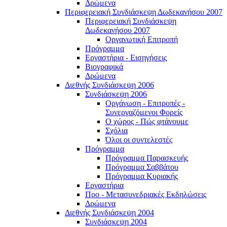
Δρώμενα
Περιφερειακή Συνδιάσκεψη Δωδεκανήσου 2007
Περιφερειακή Συνδιάσκεψη
Δωδεκανήσου 2007
Οργανωτική Επιτροπή
Πρόγραμμα
Εργαστήρια - Εισηγήσεις
Βιογραφικά
Δρώμενα
Διεθνής Συνδιάσκεψη 2006
Συνδιάσκεψη 2006
Οργάνωση - Επιτροπές -
Συνεργαζόμενοι Φορείς
Ο χώρος - Πώς φτάνουμε
Σχόλια
Όλοι οι συντελεστές
Πρόγραμμα
Πρόγραμμα Παρασκευής
Πρόγραμμα Σαββάτου
Πρόγραμμα Κυριακής
Εργαστήρια
Προ - Μετασυνεδριακές Εκδηλώσεις
Δρώμενα
Διεθνής Συνδιάσκεψη 2004
Συνδιάσκεψη 2004