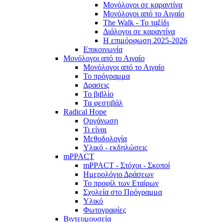
Μονόλογοι σε καραντίνα
Μονόλογοι από το Αιγαίο
The Walk - Το ταξίδι
Διάλογοι σε καραντίνα
Η επιμόρφωση 2025-2026
Επικοινωνία
Μονόλογοι από το Αιγαίο
Μονόλογοι από το Αιγαίο
Το πρόγραμμα
Δρασεις
Το βιβλίο
Τα φεστιβάλ
Radical Hope
Οργάνωση
Τι είναι
Μεθοδολογία
Υλικό - εκδηλώσεις
mPPACT
mPPACT - Στόχοι - Σκοποί
Ημερολόγιο Δράσεων
Το προφίλ των Εταίρων
Σχολεία στο Πρόγραμμα
Υλικό
Φωτογραφίες
Βιντεομουσεία