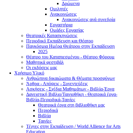
Δρώμενα
Ομιλητές
Ανακοινώσεις
Ανακοινώσεις ανά συνεδρία
Εργαστήρια
Ομάδες Εργασίας
Θεατρικές Κατασκηνώσεις
Περιοδικό Εκπαίδευση και Θέατρο
Παγκόσμια Ημέρα Θεάτρου στην Εκπαίδευση
2025
Θέατρο του Καταπιεσμένου - Θέατρο Φόρουμ
Μαθητικά φεστιβάλ
Οι εκδόσεις μας
Χρήσιμο Υλικό
Ανθρώπινα δικαιώματα & Θέματα προσφύγων
Άρθρα - Απόψεις - Συνεντεύξεις
Ασκήσεις - Σχέδια Μαθημάτων - Βιβλία-Έργα
Δανειστική Βιβλιο/Ταινιοθήκη - Θεατρικά έργα-
Βιβλία-Περιοδικά-Ταινίες
Θεατρικά έργα στη βιβλιοθήκη μας
Περιοδικά
Βιβλία
Ταινίες
Τέχνες στην Εκπαίδευση / World Allience for Arts
Education