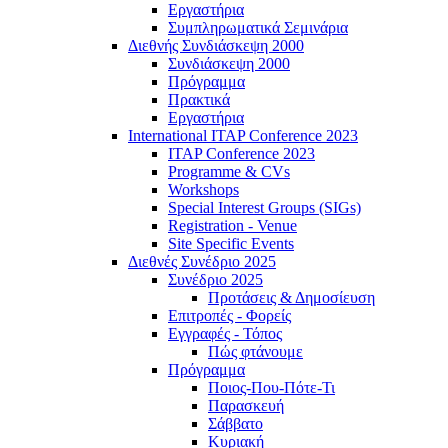
Εργαστήρια
Συμπληρωματικά Σεμινάρια
Διεθνής Συνδιάσκεψη 2000
Συνδιάσκεψη 2000
Πρόγραμμα
Πρακτικά
Εργαστήρια
International ITAP Conference 2023
ITAP Conference 2023
Programme & CVs
Workshops
Special Interest Groups (SIGs)
Registration - Venue
Site Specific Events
Διεθνές Συνέδριο 2025
Συνέδριο 2025
Προτάσεις & Δημοσίευση
Επιτροπές - Φορείς
Εγγραφές - Τόπος
Πώς φτάνουμε
Πρόγραμμα
Ποιος-Που-Πότε-Τι
Παρασκευή
Σάββατο
Κυριακή