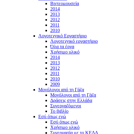
Βιντεομουσεία
2014
2013
2012
2011
2010
Λογοτεχνικό Εργαστήριο
Λογοτεχνικό εργαστήριο
Όλα τα έργα
Χρήσιμο υλικό
2014
2013
2012
2011
2010
2009
Μονόλογοι από τη Γάζα
Μονόλογοι από τη Γάζα
Δράσεις στην Ελλάδα
Συνεργαζόμενοι
To βιβλίο
Εσύ όπως εγώ
Εσύ όπως εγώ
Χρήσιμο υλικό
Συνεργασία με το ΚΕΔΑ