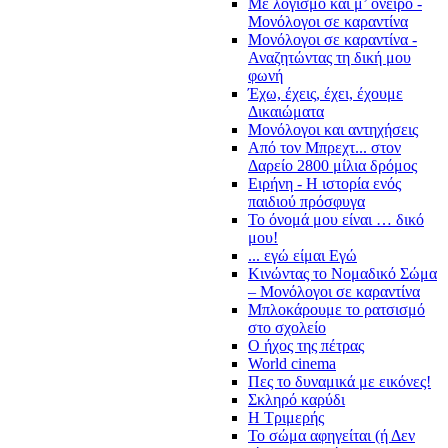
Με λογισμό και μ’ όνειρο -
Μονόλογοι σε καραντίνα
Μονόλογοι σε καραντίνα -
Αναζητώντας τη δική μου
φωνή
Έχω, έχεις, έχει, έχουμε
Δικαιώματα
Μονόλογοι και αντηχήσεις
Από τον Μπρεχτ... στον
Δαρείο 2800 μίλια δρόμος
Ειρήνη - Η ιστορία ενός
παιδιού πρόσφυγα
Το όνομά μου είναι … δικό
μου!
... εγώ είμαι Εγώ
Κινώντας το Νομαδικό Σώμα
– Μονόλογοι σε καραντίνα
Μπλοκάρουμε το ρατσισμό
στο σχολείο
Ο ήχος της πέτρας
World cinema
Πες το δυναμικά με εικόνες!
Σκληρό καρύδι
Η Τριμερής
Το σώμα αφηγείται (ή Δεν