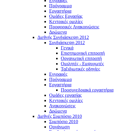
Εγγραφές
Πρόγραμμα
Εργαστήρια
Ομάδες Εργασίας
Κεντρικές ομιλίες
Προφορικές Ανακοινώσεις
Δρώμενα
Διεθνής Συνδιάσκεψη 2012
Συνδιάσκεψη 2012
Γενικά
Επιστημονική επιτροπή
Οργανωτική επιτροπή
Ομιλητές - Εμψυχωτές
Ταξιδιωτικές οδηγίες
Εγγραφές
Πρόγραμμα
Εργαστήρια
Προσυνεδριακά εργαστήρια
Ομάδες εργασίας
Κεντρικές ομιλίες
Ανακοινώσεις
Δρώμενα
Διεθνές Συμπόσιο 2010
Συμπόσιο 2010
Οργάνωση