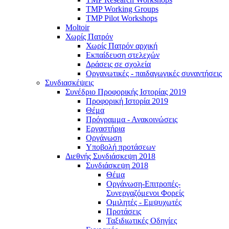
TMP Working Groups
TMP Pilot Workshops
Moltoir
Χωρίς Πατρόν
Χωρίς Πατρόν αρχική
Εκπαίδευση στελεχών
Δράσεις σε σχολεία
Οργανωτικές - παιδαγωγικές συναντήσεις
Συνδιασκέψεις
Συνέδριο Προφορικής Ιστορίας 2019
Προφορική Ιστορία 2019
Θέμα
Πρόγραμμα - Ανακοινώσεις
Εργαστήρια
Οργάνωση
Υποβολή προτάσεων
Διεθνής Συνδιάσκεψη 2018
Συνδιάσκεψη 2018
Θέμα
Οργάνωση-Επιτροπές-
Συνεργαζόμενοι Φορείς
Ομιλητές - Εμψυχωτές
Προτάσεις
Ταξιδιωτικές Οδηγίες