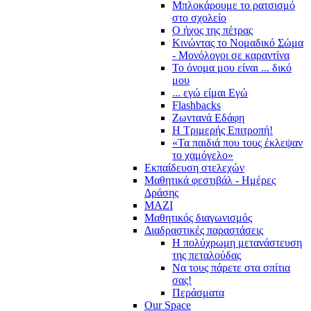
Μπλοκάρουμε το ρατσισμό
στο σχολείο
Ο ήχος της πέτρας
Κινώντας το Νομαδικό Σώμα
- Μονόλογοι σε καραντίνα
Το όνομα μου είναι ... δικό
μου
... εγώ είμαι Εγώ
Flashbacks
Ζωντανά Εδάφη
Η Τριμερής Επιτροπή!
«Τα παιδιά που τους έκλεψαν
το χαμόγελο»
Εκπαίδευση στελεχών
Μαθητικά φεστιβάλ - Ημέρες
Δράσης
ΜΑΖΙ
Μαθητικός διαγωνισμός
Διαδραστικές παραστάσεις
Η πολύχρωμη μετανάστευση
της πεταλούδας
Να τους πάρετε στα σπίτια
σας!
Περάσματα
Our Space