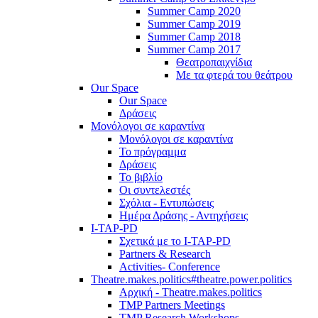
Summer Camp 2020
Summer Camp 2019
Summer Camp 2018
Summer Camp 2017
Θεατροπαιχνίδια
Με τα φτερά του θεάτρου
Our Space
Our Space
Δράσεις
Μονόλογοι σε καραντίνα
Μονόλογοι σε καραντίνα
Το πρόγραμμα
Δράσεις
Το βιβλίο
Οι συντελεστές
Σχόλια - Εντυπώσεις
Ημέρα Δράσης - Αντηχήσεις
I-TAP-PD
Σχετικά με το I-TAP-PD
Partners & Research
Activities- Conference
Theatre.makes.politics#theatre.power.politics
Αρχική - Theatre.makes.politics
TMP Partners Meetings
TMP Research Workshops