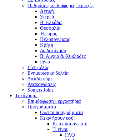
Οι δράσεις σε διάφορες περιοχές
Αττική
Στερεά
Β. Ελλάδα
Θεσσαλία
Ήπειρος
Πελοπόννησος
Κρήτη
Δωδεκάνησα
Β. Αιγαίο & Κυκλάδες
Ιόνιο
Γίνε μέλος
Ενημερωτικά δελτία
Διεκδικούμε
Ανακοινώσεις
Somers John
Τι κάνουμε
Επιμόρφωση - εργαστήρια
Προγράμματα
Όλα τα προγράμματα
Κι αν ήσουν εσύ;
Κι αν ήσουν εσυ;
Τι είναι;
FAQ