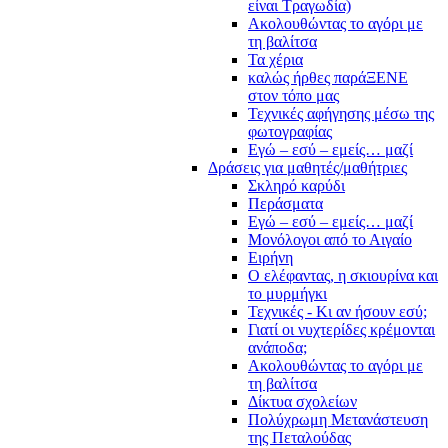
είναι Τραγωδία)
Ακολουθώντας το αγόρι με
τη βαλίτσα
Τα χέρια
καλώς ήρθες παράΞΕΝΕ
στον τόπο μας
Τεχνικές αφήγησης μέσω της
φωτογραφίας
Εγώ – εσύ – εμείς… μαζί
Δράσεις για μαθητές/μαθήτριες
Σκληρό καρύδι
Περάσματα
Εγώ – εσύ – εμείς… μαζί
Μονόλογοι από το Αιγαίο
Ειρήνη
Ο ελέφαντας, η σκιουρίνα και
το μυρμήγκι
Τεχνικές - Κι αν ήσουν εσύ;
Γιατί οι νυχτερίδες κρέμονται
ανάποδα;
Ακολουθώντας το αγόρι με
τη βαλίτσα
Δίκτυα σχολείων
Πολύχρωμη Μετανάστευση
της Πεταλούδας