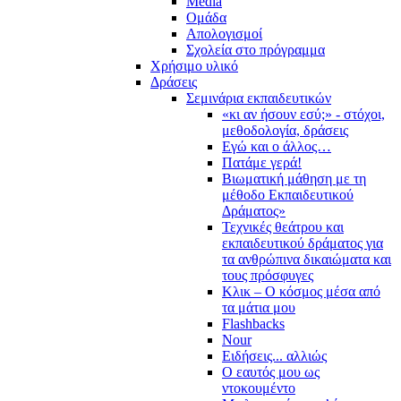
Media
Ομάδα
Απολογισμοί
Σχολεία στο πρόγραμμα
Χρήσιμο υλικό
Δράσεις
Σεμινάρια εκπαιδευτικών
«κι αν ήσουν εσύ;» - στόχοι,
μεθοδολογία, δράσεις
Εγώ και ο άλλος…
Πατάμε γερά!
Βιωματική μάθηση με τη
μέθοδο Εκπαιδευτικού
Δράματος»
Τεχνικές θεάτρου και
εκπαιδευτικού δράματος για
τα ανθρώπινα δικαιώματα και
τους πρόσφυγες
Κλικ – Ο κόσμος μέσα από
τα μάτια μου
Flashbacks
Nour
Ειδήσεις... αλλιώς
Ο εαυτός μου ως
ντοκουμέντο