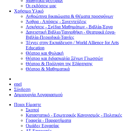
Μαθητικά φεστιβάλ
Οι εκδόσεις μας
Χρήσιμο Υλικό
Ανθρώπινα δικαιώματα & Θέματα προσφύγων
Άρθρα - Απόψεις - Συνεντεύξεις
Ασκήσεις - Σχέδια Μαθημάτων - Βιβλία-Έργα
Δανειστική Βιβλιο/Ταινιοθήκη - Θεατρικά έργα-
Βιβλία-Περιοδικά-Ταινίες
Τέχνες στην Εκπαίδευση / World Allience for Arts
Education
Θέατρο και Φυλακή
Θέατρο και διδασκαλία Ξένων Γλωσσών
Θέατρο & Πρόληψη της Εξάρτησης
Θέατρο & Μαθηματικά
en
el
Σύνδεση
Δημιουργία Λογαριασμού
Ποιοι Είμαστε
Σκοποί
Καταστατικό - Εσωτερικός Κανονισμός - Πολιτικές
Γραφεία - Παραρτήματα
Ομάδες Εργασίας
ΔΣ Επιτροπές