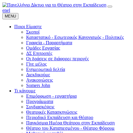
en
el
MENU
Ποιοι Είμαστε
Σκοποί
Καταστατικό - Εσωτερικός Κανονισμός - Πολιτικές
Γραφεία - Παραρτήματα
Ομάδες Εργασίας
ΔΣ Επιτροπές
Οι δράσεις σε διάφορες περιοχές
Γίνε μέλος
Ενημερωτικά δελτία
Διεκδικούμε
Ανακοινώσεις
Somers John
Τι κάνουμε
Επιμόρφωση - εργαστήρια
Προγράμματα
Συνδιασκέψεις
Θεατρικές Κατασκηνώσεις
Περιοδικό Εκπαίδευση και Θέατρο
Παγκόσμια Ημέρα Θεάτρου στην Εκπαίδευση
Θέατρο του Καταπιεσμένου - Θέατρο Φόρουμ