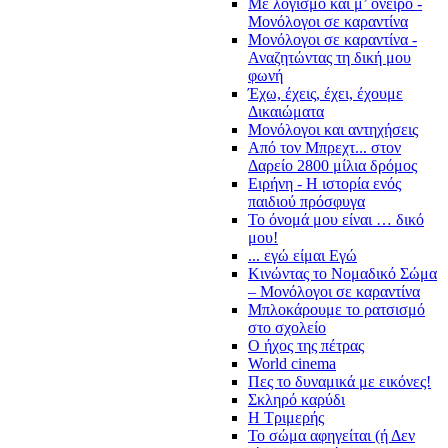
Με λογισμό και μ’ όνειρο -
Μονόλογοι σε καραντίνα
Μονόλογοι σε καραντίνα -
Αναζητώντας τη δική μου
φωνή
Έχω, έχεις, έχει, έχουμε
Δικαιώματα
Μονόλογοι και αντηχήσεις
Από τον Μπρεχτ... στον
Δαρείο 2800 μίλια δρόμος
Ειρήνη - Η ιστορία ενός
παιδιού πρόσφυγα
Το όνομά μου είναι … δικό
μου!
... εγώ είμαι Εγώ
Κινώντας το Νομαδικό Σώμα
– Μονόλογοι σε καραντίνα
Μπλοκάρουμε το ρατσισμό
στο σχολείο
Ο ήχος της πέτρας
World cinema
Πες το δυναμικά με εικόνες!
Σκληρό καρύδι
Η Τριμερής
Το σώμα αφηγείται (ή Δεν