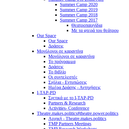
Summer Camp 2020
Summer Camp 2019
Summer Camp 2018
Summer Camp 2017
Θεατροπαιχνίδια
Με τα φτερά του θεάτρου
Our Space
Our Space
Δράσεις
Μονόλογοι σε καραντίνα
Μονόλογοι σε καραντίνα
Το πρόγραμμα
Δράσεις
Το βιβλίο
Οι συντελεστές
Σχόλια - Εντυπώσεις
Ημέρα Δράσης - Αντηχήσεις
I-TAP-PD
Σχετικά με το I-TAP-PD
Partners & Research
Activities- Conference
Theatre.makes.politics#theatre.power.politics
Αρχική - Theatre.makes.politics
TMP Partners Meetings
TMP Research Workshops