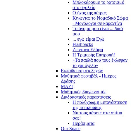
Μπλοκάρουμε το ρατσισμό
στο σχολείο
Ο ήχος της πέτρας
Κινώντας το Νομαδικό Σώμα
- Μονόλογοι σε καραντίνα
Το όνομα μου είναι ... δικό
μου
... εγώ είμαι Εγώ
Flashbacks
Ζωντανά Εδάφη
Η Τριμερής Επιτροπή!
«Τα παιδιά που τους έκλεψαν
το χαμόγελο»
Εκπαίδευση στελεχών
Μαθητικά φεστιβάλ - Ημέρες
Δράσης
ΜΑΖΙ
Μαθητικός διαγωνισμός
Διαδραστικές παραστάσεις
Η πολύχρωμη μετανάστευση
της πεταλούδας
Να τους πάρετε στα σπίτια
σας!
Περάσματα
Our Space