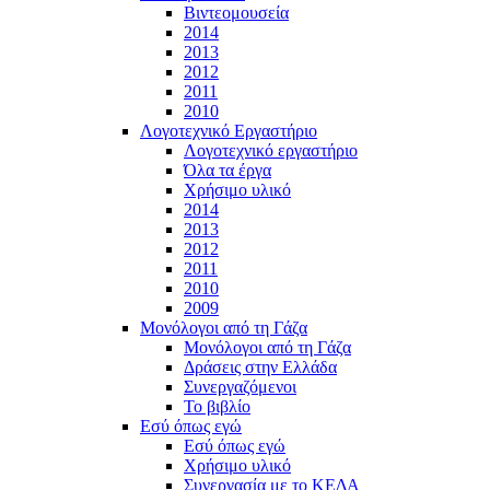
Βιντεομουσεία
2014
2013
2012
2011
2010
Λογοτεχνικό Εργαστήριο
Λογοτεχνικό εργαστήριο
Όλα τα έργα
Χρήσιμο υλικό
2014
2013
2012
2011
2010
2009
Μονόλογοι από τη Γάζα
Μονόλογοι από τη Γάζα
Δράσεις στην Ελλάδα
Συνεργαζόμενοι
To βιβλίο
Εσύ όπως εγώ
Εσύ όπως εγώ
Χρήσιμο υλικό
Συνεργασία με το ΚΕΔΑ