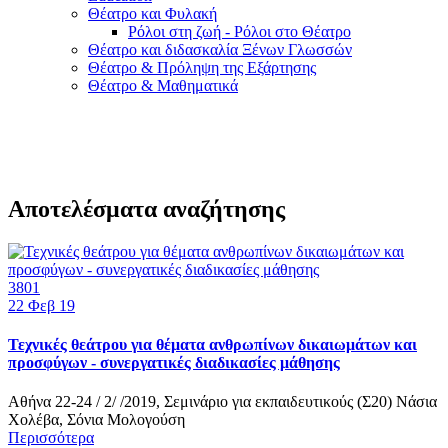
Θέατρο και Φυλακή
Ρόλοι στη ζωή - Ρόλοι στο Θέατρο
Θέατρο και διδασκαλία Ξένων Γλωσσών
Θέατρο & Πρόληψη της Εξάρτησης
Θέατρο & Μαθηματικά
Αποτελέσματα αναζήτησης
3801
22
Φεβ 19
Τεχνικές θεάτρου για θέματα ανθρωπίνων δικαιωμάτων και
προσφύγων - συνεργατικές διαδικασίες μάθησης
Αθήνα 22-24 / 2/ /2019, Σεμινάριο για εκπαιδευτικούς (Σ20) Νάσια
Χολέβα, Σόνια Μολογούση
Περισσότερα