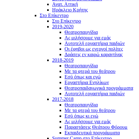
Ανατ. Αττική
Ηράκλειο Κρήτης
Στο Επίκεντρο
Στο Επίκεντρο
2019-2020
Θεατροπαιχνίδια
Ας μιλήσουμε για εμάς
Αυτοτελή εργαστήρια παιδιών
Οι έφηβοι ως ενεργοί πολίτες
Δράσεις εν καιρώ καραντίνας
2018-2019
Θεατροπαιχνίδια
Με τα φτερά του θεάτρου
Εσύ όπως και εγώ
Εργαστήρια Ενηλίκων
Θεατροπαιδαγωγικά προγράμματα
Αυτοτελή εργαστήρια παιδιών
2017-2018
Θεατροπαιχνίδια
Με τα φτερά του θεάτρου
Εσύ όπως κι εγώ
Ας μιλήσουμε για εμάς
Παραστάσεις Θεάτρου Φόρουμ
Εκπαιδευτικά προγράμματα
Summer Camp στο Επίκεντρο