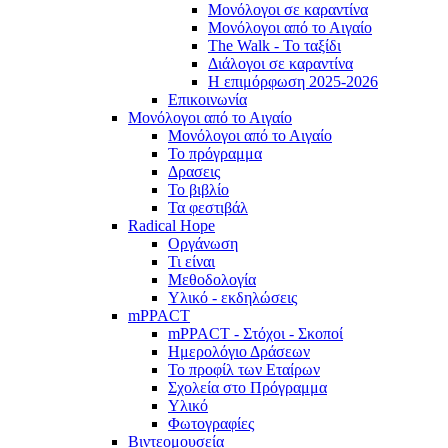
Μονόλογοι σε καραντίνα
Μονόλογοι από το Αιγαίο
The Walk - Το ταξίδι
Διάλογοι σε καραντίνα
Η επιμόρφωση 2025-2026
Επικοινωνία
Μονόλογοι από το Αιγαίο
Μονόλογοι από το Αιγαίο
Το πρόγραμμα
Δρασεις
Το βιβλίο
Τα φεστιβάλ
Radical Hope
Οργάνωση
Τι είναι
Μεθοδολογία
Υλικό - εκδηλώσεις
mPPACT
mPPACT - Στόχοι - Σκοποί
Ημερολόγιο Δράσεων
Το προφίλ των Εταίρων
Σχολεία στο Πρόγραμμα
Υλικό
Φωτογραφίες
Βιντεομουσεία