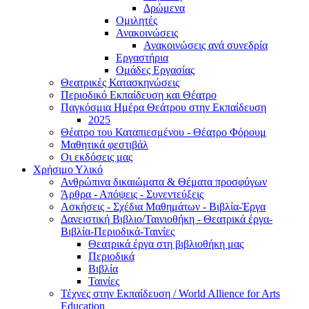
Δρώμενα
Ομιλητές
Ανακοινώσεις
Ανακοινώσεις ανά συνεδρία
Εργαστήρια
Ομάδες Εργασίας
Θεατρικές Κατασκηνώσεις
Περιοδικό Εκπαίδευση και Θέατρο
Παγκόσμια Ημέρα Θεάτρου στην Εκπαίδευση
2025
Θέατρο του Καταπιεσμένου - Θέατρο Φόρουμ
Μαθητικά φεστιβάλ
Οι εκδόσεις μας
Χρήσιμο Υλικό
Ανθρώπινα δικαιώματα & Θέματα προσφύγων
Άρθρα - Απόψεις - Συνεντεύξεις
Ασκήσεις - Σχέδια Μαθημάτων - Βιβλία-Έργα
Δανειστική Βιβλιο/Ταινιοθήκη - Θεατρικά έργα-
Βιβλία-Περιοδικά-Ταινίες
Θεατρικά έργα στη βιβλιοθήκη μας
Περιοδικά
Βιβλία
Ταινίες
Τέχνες στην Εκπαίδευση / World Allience for Arts
Education