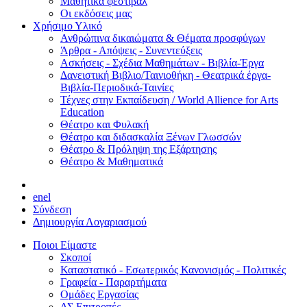
Μαθητικά φεστιβάλ
Οι εκδόσεις μας
Χρήσιμο Υλικό
Ανθρώπινα δικαιώματα & Θέματα προσφύγων
Άρθρα - Απόψεις - Συνεντεύξεις
Ασκήσεις - Σχέδια Μαθημάτων - Βιβλία-Έργα
Δανειστική Βιβλιο/Ταινιοθήκη - Θεατρικά έργα-
Βιβλία-Περιοδικά-Ταινίες
Τέχνες στην Εκπαίδευση / World Allience for Arts
Education
Θέατρο και Φυλακή
Θέατρο και διδασκαλία Ξένων Γλωσσών
Θέατρο & Πρόληψη της Εξάρτησης
Θέατρο & Μαθηματικά
en
el
Σύνδεση
Δημιουργία Λογαριασμού
Ποιοι Είμαστε
Σκοποί
Καταστατικό - Εσωτερικός Κανονισμός - Πολιτικές
Γραφεία - Παραρτήματα
Ομάδες Εργασίας
ΔΣ Επιτροπές