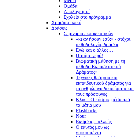
Media
Ομάδα
Απολογισμοί
Σχολεία στο πρόγραμμα
Χρήσιμο υλικό
Δράσεις
Σεμινάρια εκπαιδευτικών
«κι αν ήσουν εσύ;» - στόχοι,
μεθοδολογία, δράσεις
Εγώ και ο άλλος…
Πατάμε γερά!
Βιωματική μάθηση με τη
μέθοδο Εκπαιδευτικού
Δράματος»
Τεχνικές θεάτρου και
εκπαιδευτικού δράματος για
τα ανθρώπινα δικαιώματα και
τους πρόσφυγες
Κλικ – Ο κόσμος μέσα από
τα μάτια μου
Flashbacks
Nour
Ειδήσεις... αλλιώς
Ο εαυτός μου ως
ντοκουμέντο