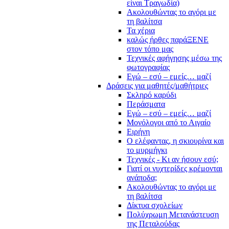
είναι Τραγωδία)
Ακολουθώντας το αγόρι με
τη βαλίτσα
Τα χέρια
καλώς ήρθες παράΞΕΝΕ
στον τόπο μας
Τεχνικές αφήγησης μέσω της
φωτογραφίας
Εγώ – εσύ – εμείς… μαζί
Δράσεις για μαθητές/μαθήτριες
Σκληρό καρύδι
Περάσματα
Εγώ – εσύ – εμείς… μαζί
Μονόλογοι από το Αιγαίο
Ειρήνη
Ο ελέφαντας, η σκιουρίνα και
το μυρμήγκι
Τεχνικές - Κι αν ήσουν εσύ;
Γιατί οι νυχτερίδες κρέμονται
ανάποδα;
Ακολουθώντας το αγόρι με
τη βαλίτσα
Δίκτυα σχολείων
Πολύχρωμη Μετανάστευση
της Πεταλούδας