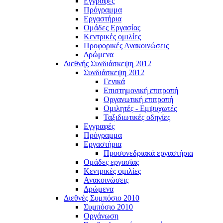
Εγγραφές
Πρόγραμμα
Εργαστήρια
Ομάδες Εργασίας
Κεντρικές ομιλίες
Προφορικές Ανακοινώσεις
Δρώμενα
Διεθνής Συνδιάσκεψη 2012
Συνδιάσκεψη 2012
Γενικά
Επιστημονική επιτροπή
Οργανωτική επιτροπή
Ομιλητές - Εμψυχωτές
Ταξιδιωτικές οδηγίες
Εγγραφές
Πρόγραμμα
Εργαστήρια
Προσυνεδριακά εργαστήρια
Ομάδες εργασίας
Κεντρικές ομιλίες
Ανακοινώσεις
Δρώμενα
Διεθνές Συμπόσιο 2010
Συμπόσιο 2010
Οργάνωση