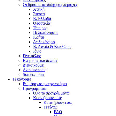
Οι δράσεις σε διάφορες περιοχές
Αττική
Στερεά
Β. Ελλάδα
Θεσσαλία
Ήπειρος
Πελοπόννησος
Κρήτη
Δωδεκάνησα
Β. Αιγαίο & Κυκλάδες
Ιόνιο
Γίνε μέλος
Ενημερωτικά δελτία
Διεκδικούμε
Ανακοινώσεις
Somers John
Τι κάνουμε
Επιμόρφωση - εργαστήρια
Προγράμματα
Όλα τα προγράμματα
Κι αν ήσουν εσύ;
Κι αν ήσουν εσυ;
Τι είναι;
FAQ