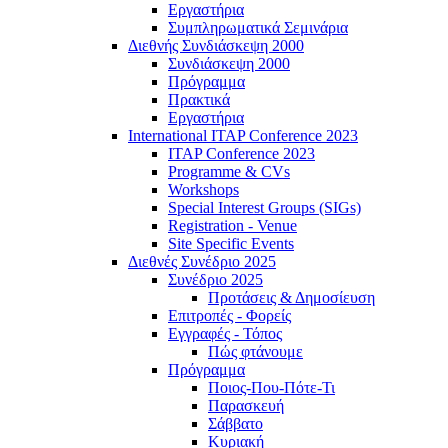
Εργαστήρια
Συμπληρωματικά Σεμινάρια
Διεθνής Συνδιάσκεψη 2000
Συνδιάσκεψη 2000
Πρόγραμμα
Πρακτικά
Εργαστήρια
International ITAP Conference 2023
ITAP Conference 2023
Programme & CVs
Workshops
Special Interest Groups (SIGs)
Registration - Venue
Site Specific Events
Διεθνές Συνέδριο 2025
Συνέδριο 2025
Προτάσεις & Δημοσίευση
Επιτροπές - Φορείς
Εγγραφές - Τόπος
Πώς φτάνουμε
Πρόγραμμα
Ποιος-Που-Πότε-Τι
Παρασκευή
Σάββατο
Κυριακή