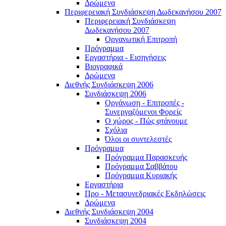
Δρώμενα
Περιφερειακή Συνδιάσκεψη Δωδεκανήσου 2007
Περιφερειακή Συνδιάσκεψη
Δωδεκανήσου 2007
Οργανωτική Επιτροπή
Πρόγραμμα
Εργαστήρια - Εισηγήσεις
Βιογραφικά
Δρώμενα
Διεθνής Συνδιάσκεψη 2006
Συνδιάσκεψη 2006
Οργάνωση - Επιτροπές -
Συνεργαζόμενοι Φορείς
Ο χώρος - Πώς φτάνουμε
Σχόλια
Όλοι οι συντελεστές
Πρόγραμμα
Πρόγραμμα Παρασκευής
Πρόγραμμα Σαββάτου
Πρόγραμμα Κυριακής
Εργαστήρια
Προ - Μετασυνεδριακές Εκδηλώσεις
Δρώμενα
Διεθνής Συνδιάσκεψη 2004
Συνδιάσκεψη 2004