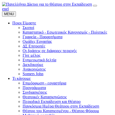
en
el
MENU
Ποιοι Είμαστε
Σκοποί
Καταστατικό - Εσωτερικός Κανονισμός - Πολιτικές
Γραφεία - Παραρτήματα
Ομάδες Εργασίας
ΔΣ Επιτροπές
Οι δράσεις σε διάφορες περιοχές
Γίνε μέλος
Ενημερωτικά δελτία
Διεκδικούμε
Ανακοινώσεις
Somers John
Τι κάνουμε
Επιμόρφωση - εργαστήρια
Προγράμματα
Συνδιασκέψεις
Θεατρικές Κατασκηνώσεις
Περιοδικό Εκπαίδευση και Θέατρο
Παγκόσμια Ημέρα Θεάτρου στην Εκπαίδευση
Θέατρο του Καταπιεσμένου - Θέατρο Φόρουμ