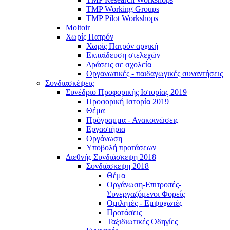
TMP Working Groups
TMP Pilot Workshops
Moltoir
Χωρίς Πατρόν
Χωρίς Πατρόν αρχική
Εκπαίδευση στελεχών
Δράσεις σε σχολεία
Οργανωτικές - παιδαγωγικές συναντήσεις
Συνδιασκέψεις
Συνέδριο Προφορικής Ιστορίας 2019
Προφορική Ιστορία 2019
Θέμα
Πρόγραμμα - Ανακοινώσεις
Εργαστήρια
Οργάνωση
Υποβολή προτάσεων
Διεθνής Συνδιάσκεψη 2018
Συνδιάσκεψη 2018
Θέμα
Οργάνωση-Επιτροπές-
Συνεργαζόμενοι Φορείς
Ομιλητές - Εμψυχωτές
Προτάσεις
Ταξιδιωτικές Οδηγίες