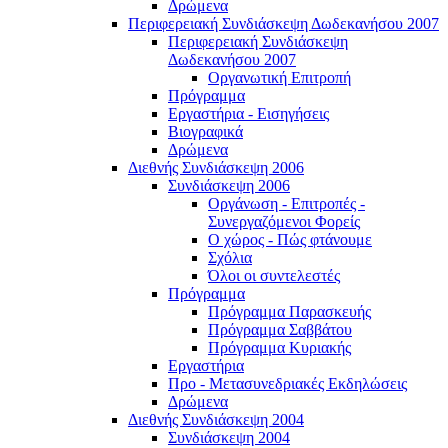
Δρώμενα
Περιφερειακή Συνδιάσκεψη Δωδεκανήσου 2007
Περιφερειακή Συνδιάσκεψη
Δωδεκανήσου 2007
Οργανωτική Επιτροπή
Πρόγραμμα
Εργαστήρια - Εισηγήσεις
Βιογραφικά
Δρώμενα
Διεθνής Συνδιάσκεψη 2006
Συνδιάσκεψη 2006
Οργάνωση - Επιτροπές -
Συνεργαζόμενοι Φορείς
Ο χώρος - Πώς φτάνουμε
Σχόλια
Όλοι οι συντελεστές
Πρόγραμμα
Πρόγραμμα Παρασκευής
Πρόγραμμα Σαββάτου
Πρόγραμμα Κυριακής
Εργαστήρια
Προ - Μετασυνεδριακές Εκδηλώσεις
Δρώμενα
Διεθνής Συνδιάσκεψη 2004
Συνδιάσκεψη 2004