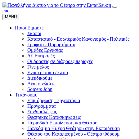
en
el
MENU
Ποιοι Είμαστε
Σκοποί
Καταστατικό - Εσωτερικός Κανονισμός - Πολιτικές
Γραφεία - Παραρτήματα
Ομάδες Εργασίας
ΔΣ Επιτροπές
Οι δράσεις σε διάφορες περιοχές
Γίνε μέλος
Ενημερωτικά δελτία
Διεκδικούμε
Ανακοινώσεις
Somers John
Τι κάνουμε
Επιμόρφωση - εργαστήρια
Προγράμματα
Συνδιασκέψεις
Θεατρικές Κατασκηνώσεις
Περιοδικό Εκπαίδευση και Θέατρο
Παγκόσμια Ημέρα Θεάτρου στην Εκπαίδευση
Θέατρο του Καταπιεσμένου - Θέατρο Φόρουμ