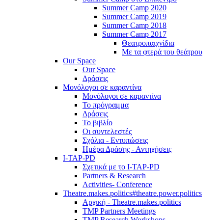
Summer Camp 2020
Summer Camp 2019
Summer Camp 2018
Summer Camp 2017
Θεατροπαιχνίδια
Με τα φτερά του θεάτρου
Our Space
Our Space
Δράσεις
Μονόλογοι σε καραντίνα
Μονόλογοι σε καραντίνα
Το πρόγραμμα
Δράσεις
Το βιβλίο
Οι συντελεστές
Σχόλια - Εντυπώσεις
Ημέρα Δράσης - Αντηχήσεις
I-TAP-PD
Σχετικά με το I-TAP-PD
Partners & Research
Activities- Conference
Theatre.makes.politics#theatre.power.politics
Αρχική - Theatre.makes.politics
TMP Partners Meetings
TMP Research Workshops