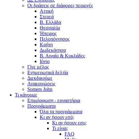
Οι δράσεις σε διάφορες περιοχές
Αττική
Στερεά
Β. Ελλάδα
Θεσσαλία
Ήπειρος
Πελοπόννησος
Κρήτη
Δωδεκάνησα
Β. Αιγαίο & Κυκλάδες
Ιόνιο
Γίνε μέλος
Ενημερωτικά δελτία
Διεκδικούμε
Ανακοινώσεις
Somers John
Τι κάνουμε
Επιμόρφωση - εργαστήρια
Προγράμματα
Όλα τα προγράμματα
Κι αν ήσουν εσύ;
Κι αν ήσουν εσυ;
Τι είναι;
FAQ