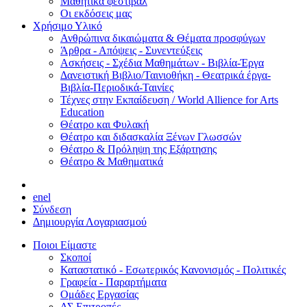
Μαθητικά φεστιβάλ
Οι εκδόσεις μας
Χρήσιμο Υλικό
Ανθρώπινα δικαιώματα & Θέματα προσφύγων
Άρθρα - Απόψεις - Συνεντεύξεις
Ασκήσεις - Σχέδια Μαθημάτων - Βιβλία-Έργα
Δανειστική Βιβλιο/Ταινιοθήκη - Θεατρικά έργα-
Βιβλία-Περιοδικά-Ταινίες
Τέχνες στην Εκπαίδευση / World Allience for Arts
Education
Θέατρο και Φυλακή
Θέατρο και διδασκαλία Ξένων Γλωσσών
Θέατρο & Πρόληψη της Εξάρτησης
Θέατρο & Μαθηματικά
en
el
Σύνδεση
Δημιουργία Λογαριασμού
Ποιοι Είμαστε
Σκοποί
Καταστατικό - Εσωτερικός Κανονισμός - Πολιτικές
Γραφεία - Παραρτήματα
Ομάδες Εργασίας
ΔΣ Επιτροπές