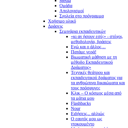
Media
Ομάδα
Απολογισμοί
Σχολεία στο πρόγραμμα
Χρήσιμο υλικό
Δράσεις
Σεμινάρια εκπαιδευτικών
«κι αν ήσουν εσύ;» - στόχοι,
μεθοδολογία, δράσεις
Εγώ και ο άλλος…
Πατάμε γερά!
Βιωματική μάθηση με τη
μέθοδο Εκπαιδευτικού
Δράματος»
Τεχνικές θεάτρου και
εκπαιδευτικού δράματος για
τα ανθρώπινα δικαιώματα και
τους πρόσφυγες
Κλικ – Ο κόσμος μέσα από
τα μάτια μου
Flashbacks
Nour
Ειδήσεις... αλλιώς
Ο εαυτός μου ως
ντοκουμέντο