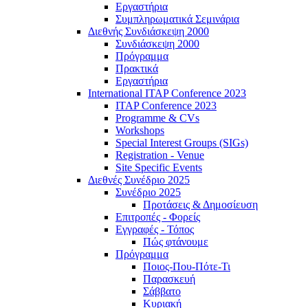
Εργαστήρια
Συμπληρωματικά Σεμινάρια
Διεθνής Συνδιάσκεψη 2000
Συνδιάσκεψη 2000
Πρόγραμμα
Πρακτικά
Εργαστήρια
International ITAP Conference 2023
ITAP Conference 2023
Programme & CVs
Workshops
Special Interest Groups (SIGs)
Registration - Venue
Site Specific Events
Διεθνές Συνέδριο 2025
Συνέδριο 2025
Προτάσεις & Δημοσίευση
Επιτροπές - Φορείς
Εγγραφές - Τόπος
Πώς φτάνουμε
Πρόγραμμα
Ποιος-Που-Πότε-Τι
Παρασκευή
Σάββατο
Κυριακή