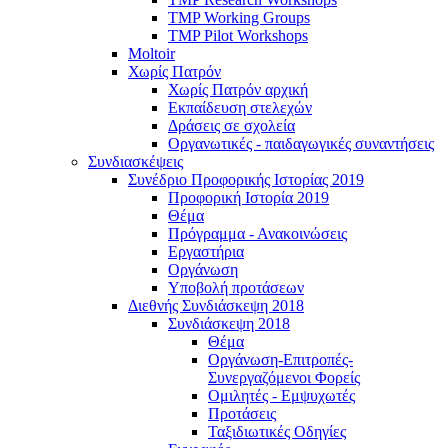
TMP Working Groups
TMP Pilot Workshops
Moltoir
Χωρίς Πατρόν
Χωρίς Πατρόν αρχική
Εκπαίδευση στελεχών
Δράσεις σε σχολεία
Οργανωτικές - παιδαγωγικές συναντήσεις
Συνδιασκέψεις
Συνέδριο Προφορικής Ιστορίας 2019
Προφορική Ιστορία 2019
Θέμα
Πρόγραμμα - Ανακοινώσεις
Εργαστήρια
Οργάνωση
Υποβολή προτάσεων
Διεθνής Συνδιάσκεψη 2018
Συνδιάσκεψη 2018
Θέμα
Οργάνωση-Επιτροπές-
Συνεργαζόμενοι Φορείς
Ομιλητές - Εμψυχωτές
Προτάσεις
Ταξιδιωτικές Οδηγίες