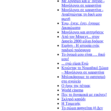
Με λογισμό και μ’ όνειρο -
Μονόλογοι σε καραντίνα
Μονόλογοι σε καραντίνα -
Αναζητώντας τη δική μου
φωνή
Έχω, έχεις, έχει, έχουμε
Δικαιώματα
Μονόλογοι και αντηχήσεις
Από τον Μπρεχτ... στον
Δαρείο 2800 μίλια δρόμος
Ειρήνη - Η ιστορία ενός
παιδιού πρόσφυγα
Το όνομά μου είναι … δικό
μου!
... εγώ είμαι Εγώ
Κινώντας το Νομαδικό Σώμα
– Μονόλογοι σε καραντίνα
Μπλοκάρουμε το ρατσισμό
στο σχολείο
Ο ήχος της πέτρας
World cinema
Πες το δυναμικά με εικόνες!
Σκληρό καρύδι
Η Τριμερής
Το σώμα αφηγείται (ή Δεν