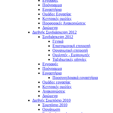
Εγγραφές
Πρόγραμμα
Εργαστήρια
Ομάδες Εργασίας
Κεντρικές ομιλίες
Προφορικές Ανακοινώσεις
Δρώμενα
Διεθνής Συνδιάσκεψη 2012
Συνδιάσκεψη 2012
Γενικά
Επιστημονική επιτροπή
Οργανωτική επιτροπή
Ομιλητές - Εμψυχωτές
Ταξιδιωτικές οδηγίες
Εγγραφές
Πρόγραμμα
Εργαστήρια
Προσυνεδριακά εργαστήρια
Ομάδες εργασίας
Κεντρικές ομιλίες
Ανακοινώσεις
Δρώμενα
Διεθνές Συμπόσιο 2010
Συμπόσιο 2010
Οργάνωση