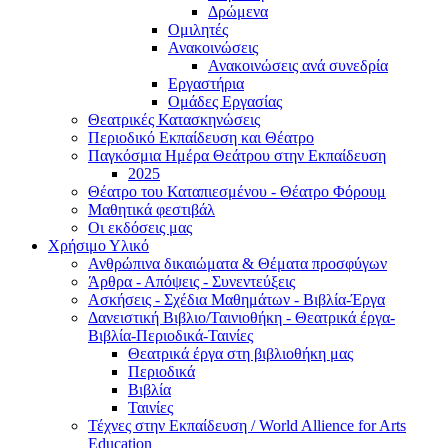
Δρώμενα
Ομιλητές
Ανακοινώσεις
Ανακοινώσεις ανά συνεδρία
Εργαστήρια
Ομάδες Εργασίας
Θεατρικές Κατασκηνώσεις
Περιοδικό Εκπαίδευση και Θέατρο
Παγκόσμια Ημέρα Θεάτρου στην Εκπαίδευση
2025
Θέατρο του Καταπιεσμένου - Θέατρο Φόρουμ
Μαθητικά φεστιβάλ
Οι εκδόσεις μας
Χρήσιμο Υλικό
Ανθρώπινα δικαιώματα & Θέματα προσφύγων
Άρθρα - Απόψεις - Συνεντεύξεις
Ασκήσεις - Σχέδια Μαθημάτων - Βιβλία-Έργα
Δανειστική Βιβλιο/Ταινιοθήκη - Θεατρικά έργα-
Βιβλία-Περιοδικά-Ταινίες
Θεατρικά έργα στη βιβλιοθήκη μας
Περιοδικά
Βιβλία
Ταινίες
Τέχνες στην Εκπαίδευση / World Allience for Arts
Education