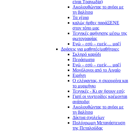
είναι Τραγωδία)
Ακολουθώντας το αγόρι με
τη βαλίτσα
Τα χέρια
καλώς ήρθες παράΞΕΝΕ
στον τόπο μας
Τεχνικές αφήγησης μέσω της
φωτογραφίας
Εγώ – εσύ – εμείς… μαζί
Δράσεις για μαθητές/μαθήτριες
Σκληρό καρύδι
Περάσματα
Εγώ – εσύ – εμείς… μαζί
Μονόλογοι από το Αιγαίο
Ειρήνη
Ο ελέφαντας, η σκιουρίνα και
το μυρμήγκι
Τεχνικές - Κι αν ήσουν εσύ;
Γιατί οι νυχτερίδες κρέμονται
ανάποδα;
Ακολουθώντας το αγόρι με
τη βαλίτσα
Δίκτυα σχολείων
Πολύχρωμη Μετανάστευση
της Πεταλούδας