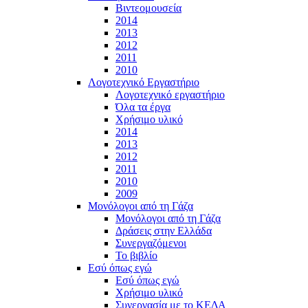
Βιντεομουσεία
2014
2013
2012
2011
2010
Λογοτεχνικό Εργαστήριο
Λογοτεχνικό εργαστήριο
Όλα τα έργα
Χρήσιμο υλικό
2014
2013
2012
2011
2010
2009
Μονόλογοι από τη Γάζα
Μονόλογοι από τη Γάζα
Δράσεις στην Ελλάδα
Συνεργαζόμενοι
To βιβλίο
Εσύ όπως εγώ
Εσύ όπως εγώ
Χρήσιμο υλικό
Συνεργασία με το ΚΕΔΑ