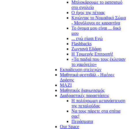
Μπλοκάρουμε το ρατσισμό
στο σχολείο
Ο ήχος της πέτρας
Κινώντας το Νομαδικό Σώμα
- Μονόλογοι σε καραντίνα
Το όνομα μου είναι ... δικό
μου
... εγώ είμαι Εγώ
Flashbacks
Ζωντανά Εδάφη
Η Τριμερής Επιτροπή!
«Τα παιδιά που τους έκλεψαν
το χαμόγελο»
Εκπαίδευση στελεχών
Μαθητικά φεστιβάλ - Ημέρες
Δράσης
ΜΑΖΙ
Μαθητικός διαγωνισμός
Διαδραστικές παραστάσεις
Η πολύχρωμη μετανάστευση
της πεταλούδας
Να τους πάρετε στα σπίτια
σας!
Περάσματα
Our Space