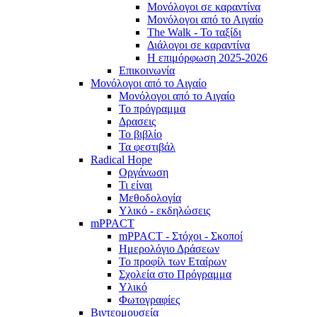
Μονόλογοι σε καραντίνα
Μονόλογοι από το Αιγαίο
The Walk - Το ταξίδι
Διάλογοι σε καραντίνα
Η επιμόρφωση 2025-2026
Επικοινωνία
Μονόλογοι από το Αιγαίο
Μονόλογοι από το Αιγαίο
Το πρόγραμμα
Δρασεις
Το βιβλίο
Τα φεστιβάλ
Radical Hope
Οργάνωση
Τι είναι
Μεθοδολογία
Υλικό - εκδηλώσεις
mPPACT
mPPACT - Στόχοι - Σκοποί
Ημερολόγιο Δράσεων
Το προφίλ των Εταίρων
Σχολεία στο Πρόγραμμα
Υλικό
Φωτογραφίες
Βιντεομουσεία