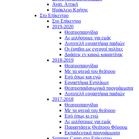
Ανατ. Αττική
Ηράκλειο Κρήτης
Στο Επίκεντρο
Στο Επίκεντρο
2019-2020
Θεατροπαιχνίδια
Ας μιλήσουμε για εμάς
Αυτοτελή εργαστήρια παιδιών
Οι έφηβοι ως ενεργοί πολίτες
Δράσεις εν καιρώ καραντίνας
2018-2019
Θεατροπαιχνίδια
Με τα φτερά του θεάτρου
Εσύ όπως και εγώ
Εργαστήρια Ενηλίκων
Θεατροπαιδαγωγικά προγράμματα
Αυτοτελή εργαστήρια παιδιών
2017-2018
Θεατροπαιχνίδια
Με τα φτερά του θεάτρου
Εσύ όπως κι εγώ
Ας μιλήσουμε για εμάς
Παραστάσεις Θεάτρου Φόρουμ
Εκπαιδευτικά προγράμματα
Summer Camp στο Επίκεντρο