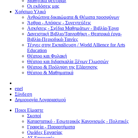
Μαθητικά φεστιβάλ
Οι εκδόσεις μας
Χρήσιμο Υλικό
Ανθρώπινα δικαιώματα & Θέματα προσφύγων
Άρθρα - Απόψεις - Συνεντεύξεις
Ασκήσεις - Σχέδια Μαθημάτων - Βιβλία-Έργα
Δανειστική Βιβλιο/Ταινιοθήκη - Θεατρικά έργα-
Βιβλία-Περιοδικά-Ταινίες
Τέχνες στην Εκπαίδευση / World Allience for Arts
Education
Θέατρο και Φυλακή
Θέατρο και διδασκαλία Ξένων Γλωσσών
Θέατρο & Πρόληψη της Εξάρτησης
Θέατρο & Μαθηματικά
en
el
Σύνδεση
Δημιουργία Λογαριασμού
Ποιοι Είμαστε
Σκοποί
Καταστατικό - Εσωτερικός Κανονισμός - Πολιτικές
Γραφεία - Παραρτήματα
Ομάδες Εργασίας
ΔΣ Επιτροπές