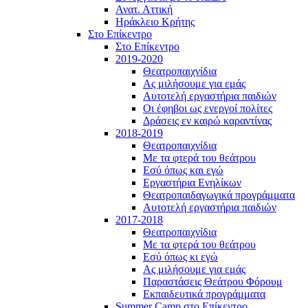
Ανατ. Αττική
Ηράκλειο Κρήτης
Στο Επίκεντρο
Στο Επίκεντρο
2019-2020
Θεατροπαιχνίδια
Ας μιλήσουμε για εμάς
Αυτοτελή εργαστήρια παιδιών
Οι έφηβοι ως ενεργοί πολίτες
Δράσεις εν καιρώ καραντίνας
2018-2019
Θεατροπαιχνίδια
Με τα φτερά του θεάτρου
Εσύ όπως και εγώ
Εργαστήρια Ενηλίκων
Θεατροπαιδαγωγικά προγράμματα
Αυτοτελή εργαστήρια παιδιών
2017-2018
Θεατροπαιχνίδια
Με τα φτερά του θεάτρου
Εσύ όπως κι εγώ
Ας μιλήσουμε για εμάς
Παραστάσεις Θεάτρου Φόρουμ
Εκπαιδευτικά προγράμματα
Summer Camp στο Επίκεντρο