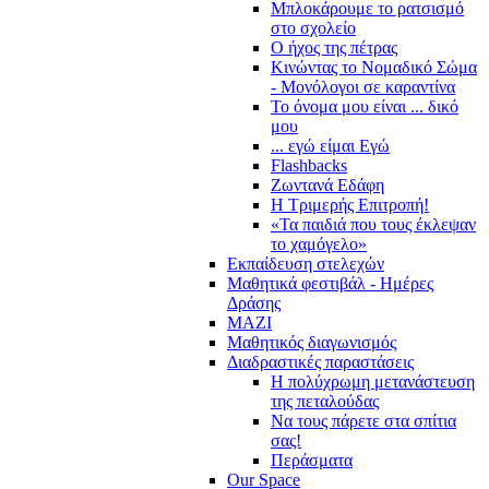
Μπλοκάρουμε το ρατσισμό
στο σχολείο
Ο ήχος της πέτρας
Κινώντας το Νομαδικό Σώμα
- Μονόλογοι σε καραντίνα
Το όνομα μου είναι ... δικό
μου
... εγώ είμαι Εγώ
Flashbacks
Ζωντανά Εδάφη
Η Τριμερής Επιτροπή!
«Τα παιδιά που τους έκλεψαν
το χαμόγελο»
Εκπαίδευση στελεχών
Μαθητικά φεστιβάλ - Ημέρες
Δράσης
ΜΑΖΙ
Μαθητικός διαγωνισμός
Διαδραστικές παραστάσεις
Η πολύχρωμη μετανάστευση
της πεταλούδας
Να τους πάρετε στα σπίτια
σας!
Περάσματα
Our Space