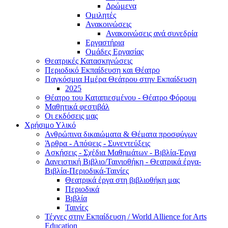
Δρώμενα
Ομιλητές
Ανακοινώσεις
Ανακοινώσεις ανά συνεδρία
Εργαστήρια
Ομάδες Εργασίας
Θεατρικές Κατασκηνώσεις
Περιοδικό Εκπαίδευση και Θέατρο
Παγκόσμια Ημέρα Θεάτρου στην Εκπαίδευση
2025
Θέατρο του Καταπιεσμένου - Θέατρο Φόρουμ
Μαθητικά φεστιβάλ
Οι εκδόσεις μας
Χρήσιμο Υλικό
Ανθρώπινα δικαιώματα & Θέματα προσφύγων
Άρθρα - Απόψεις - Συνεντεύξεις
Ασκήσεις - Σχέδια Μαθημάτων - Βιβλία-Έργα
Δανειστική Βιβλιο/Ταινιοθήκη - Θεατρικά έργα-
Βιβλία-Περιοδικά-Ταινίες
Θεατρικά έργα στη βιβλιοθήκη μας
Περιοδικά
Βιβλία
Ταινίες
Τέχνες στην Εκπαίδευση / World Allience for Arts
Education