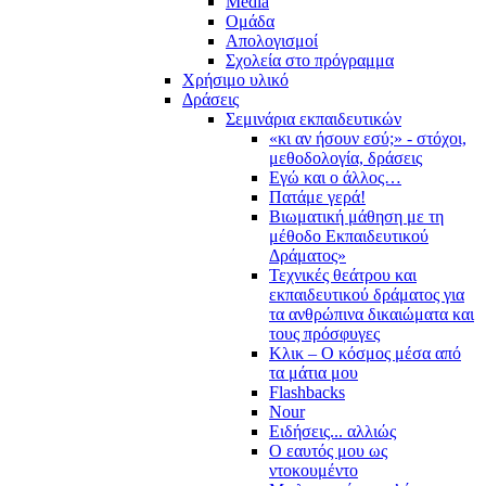
Media
Ομάδα
Απολογισμοί
Σχολεία στο πρόγραμμα
Χρήσιμο υλικό
Δράσεις
Σεμινάρια εκπαιδευτικών
«κι αν ήσουν εσύ;» - στόχοι,
μεθοδολογία, δράσεις
Εγώ και ο άλλος…
Πατάμε γερά!
Βιωματική μάθηση με τη
μέθοδο Εκπαιδευτικού
Δράματος»
Τεχνικές θεάτρου και
εκπαιδευτικού δράματος για
τα ανθρώπινα δικαιώματα και
τους πρόσφυγες
Κλικ – Ο κόσμος μέσα από
τα μάτια μου
Flashbacks
Nour
Ειδήσεις... αλλιώς
Ο εαυτός μου ως
ντοκουμέντο