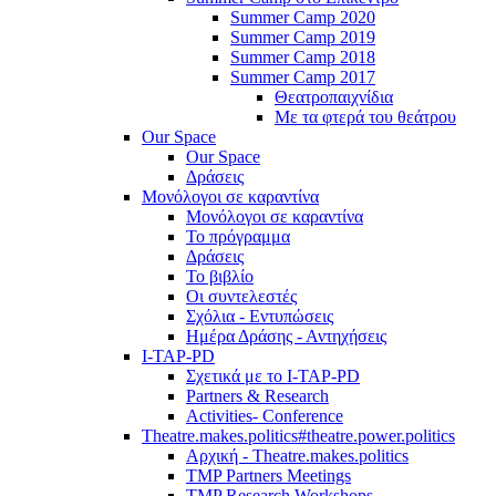
Summer Camp 2020
Summer Camp 2019
Summer Camp 2018
Summer Camp 2017
Θεατροπαιχνίδια
Με τα φτερά του θεάτρου
Our Space
Our Space
Δράσεις
Μονόλογοι σε καραντίνα
Μονόλογοι σε καραντίνα
Το πρόγραμμα
Δράσεις
Το βιβλίο
Οι συντελεστές
Σχόλια - Εντυπώσεις
Ημέρα Δράσης - Αντηχήσεις
I-TAP-PD
Σχετικά με το I-TAP-PD
Partners & Research
Activities- Conference
Theatre.makes.politics#theatre.power.politics
Αρχική - Theatre.makes.politics
TMP Partners Meetings
TMP Research Workshops