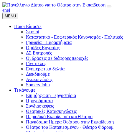
en
el
MENU
Ποιοι Είμαστε
Σκοποί
Καταστατικό - Εσωτερικός Κανονισμός - Πολιτικές
Γραφεία - Παραρτήματα
Ομάδες Εργασίας
ΔΣ Επιτροπές
Οι δράσεις σε διάφορες περιοχές
Γίνε μέλος
Ενημερωτικά δελτία
Διεκδικούμε
Ανακοινώσεις
Somers John
Τι κάνουμε
Επιμόρφωση - εργαστήρια
Προγράμματα
Συνδιασκέψεις
Θεατρικές Κατασκηνώσεις
Περιοδικό Εκπαίδευση και Θέατρο
Παγκόσμια Ημέρα Θεάτρου στην Εκπαίδευση
Θέατρο του Καταπιεσμένου - Θέατρο Φόρουμ