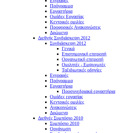
Εγγραφές
Πρόγραμμα
Εργαστήρια
Ομάδες Εργασίας
Κεντρικές ομιλίες
Προφορικές Ανακοινώσεις
Δρώμενα
Διεθνής Συνδιάσκεψη 2012
Συνδιάσκεψη 2012
Γενικά
Επιστημονική επιτροπή
Οργανωτική επιτροπή
Ομιλητές - Εμψυχωτές
Ταξιδιωτικές οδηγίες
Εγγραφές
Πρόγραμμα
Εργαστήρια
Προσυνεδριακά εργαστήρια
Ομάδες εργασίας
Κεντρικές ομιλίες
Ανακοινώσεις
Δρώμενα
Διεθνές Συμπόσιο 2010
Συμπόσιο 2010
Οργάνωση