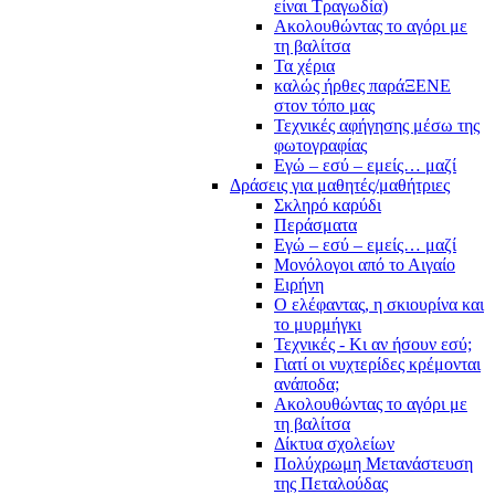
είναι Τραγωδία)
Ακολουθώντας το αγόρι με
τη βαλίτσα
Τα χέρια
καλώς ήρθες παράΞΕΝΕ
στον τόπο μας
Τεχνικές αφήγησης μέσω της
φωτογραφίας
Εγώ – εσύ – εμείς… μαζί
Δράσεις για μαθητές/μαθήτριες
Σκληρό καρύδι
Περάσματα
Εγώ – εσύ – εμείς… μαζί
Μονόλογοι από το Αιγαίο
Ειρήνη
Ο ελέφαντας, η σκιουρίνα και
το μυρμήγκι
Τεχνικές - Κι αν ήσουν εσύ;
Γιατί οι νυχτερίδες κρέμονται
ανάποδα;
Ακολουθώντας το αγόρι με
τη βαλίτσα
Δίκτυα σχολείων
Πολύχρωμη Μετανάστευση
της Πεταλούδας