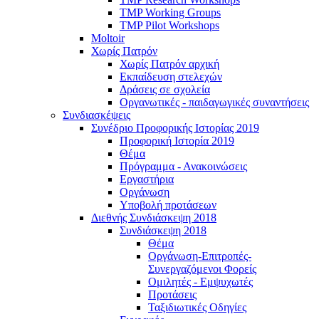
TMP Working Groups
TMP Pilot Workshops
Moltoir
Χωρίς Πατρόν
Χωρίς Πατρόν αρχική
Εκπαίδευση στελεχών
Δράσεις σε σχολεία
Οργανωτικές - παιδαγωγικές συναντήσεις
Συνδιασκέψεις
Συνέδριο Προφορικής Ιστορίας 2019
Προφορική Ιστορία 2019
Θέμα
Πρόγραμμα - Ανακοινώσεις
Εργαστήρια
Οργάνωση
Υποβολή προτάσεων
Διεθνής Συνδιάσκεψη 2018
Συνδιάσκεψη 2018
Θέμα
Οργάνωση-Επιτροπές-
Συνεργαζόμενοι Φορείς
Ομιλητές - Εμψυχωτές
Προτάσεις
Ταξιδιωτικές Οδηγίες