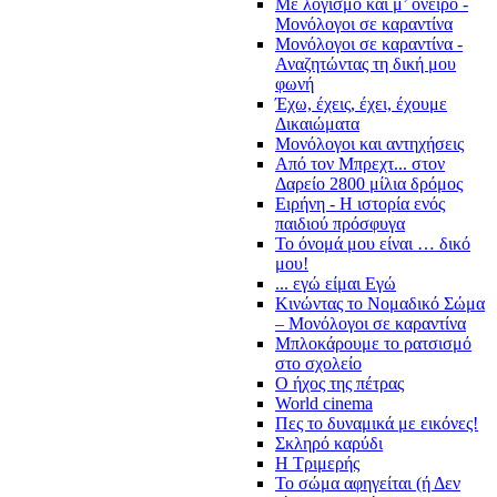
Με λογισμό και μ’ όνειρο -
Μονόλογοι σε καραντίνα
Μονόλογοι σε καραντίνα -
Αναζητώντας τη δική μου
φωνή
Έχω, έχεις, έχει, έχουμε
Δικαιώματα
Μονόλογοι και αντηχήσεις
Από τον Μπρεχτ... στον
Δαρείο 2800 μίλια δρόμος
Ειρήνη - Η ιστορία ενός
παιδιού πρόσφυγα
Το όνομά μου είναι … δικό
μου!
... εγώ είμαι Εγώ
Κινώντας το Νομαδικό Σώμα
– Μονόλογοι σε καραντίνα
Μπλοκάρουμε το ρατσισμό
στο σχολείο
Ο ήχος της πέτρας
World cinema
Πες το δυναμικά με εικόνες!
Σκληρό καρύδι
Η Τριμερής
Το σώμα αφηγείται (ή Δεν