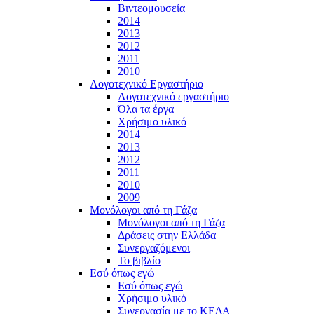
Βιντεομουσεία
2014
2013
2012
2011
2010
Λογοτεχνικό Εργαστήριο
Λογοτεχνικό εργαστήριο
Όλα τα έργα
Χρήσιμο υλικό
2014
2013
2012
2011
2010
2009
Μονόλογοι από τη Γάζα
Μονόλογοι από τη Γάζα
Δράσεις στην Ελλάδα
Συνεργαζόμενοι
To βιβλίο
Εσύ όπως εγώ
Εσύ όπως εγώ
Χρήσιμο υλικό
Συνεργασία με το ΚΕΔΑ