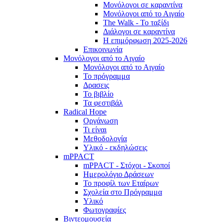
Μονόλογοι σε καραντίνα
Μονόλογοι από το Αιγαίο
The Walk - Το ταξίδι
Διάλογοι σε καραντίνα
Η επιμόρφωση 2025-2026
Επικοινωνία
Μονόλογοι από το Αιγαίο
Μονόλογοι από το Αιγαίο
Το πρόγραμμα
Δρασεις
Το βιβλίο
Τα φεστιβάλ
Radical Hope
Οργάνωση
Τι είναι
Μεθοδολογία
Υλικό - εκδηλώσεις
mPPACT
mPPACT - Στόχοι - Σκοποί
Ημερολόγιο Δράσεων
Το προφίλ των Εταίρων
Σχολεία στο Πρόγραμμα
Υλικό
Φωτογραφίες
Βιντεομουσεία