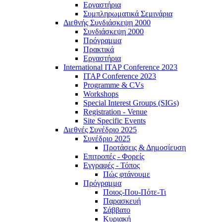
Εργαστήρια
Συμπληρωματικά Σεμινάρια
Διεθνής Συνδιάσκεψη 2000
Συνδιάσκεψη 2000
Πρόγραμμα
Πρακτικά
Εργαστήρια
International ITAP Conference 2023
ITAP Conference 2023
Programme & CVs
Workshops
Special Interest Groups (SIGs)
Registration - Venue
Site Specific Events
Διεθνές Συνέδριο 2025
Συνέδριο 2025
Προτάσεις & Δημοσίευση
Επιτροπές - Φορείς
Εγγραφές - Τόπος
Πώς φτάνουμε
Πρόγραμμα
Ποιος-Που-Πότε-Τι
Παρασκευή
Σάββατο
Κυριακή