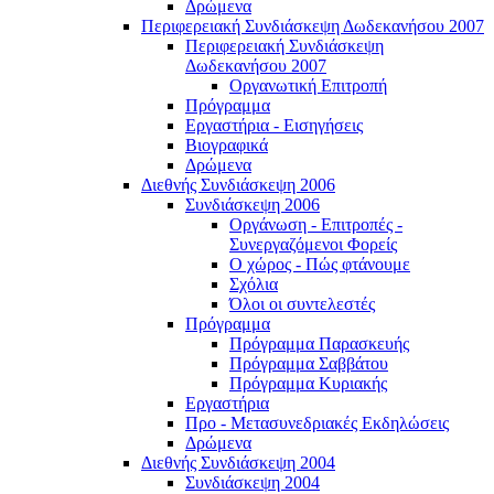
Δρώμενα
Περιφερειακή Συνδιάσκεψη Δωδεκανήσου 2007
Περιφερειακή Συνδιάσκεψη
Δωδεκανήσου 2007
Οργανωτική Επιτροπή
Πρόγραμμα
Εργαστήρια - Εισηγήσεις
Βιογραφικά
Δρώμενα
Διεθνής Συνδιάσκεψη 2006
Συνδιάσκεψη 2006
Οργάνωση - Επιτροπές -
Συνεργαζόμενοι Φορείς
Ο χώρος - Πώς φτάνουμε
Σχόλια
Όλοι οι συντελεστές
Πρόγραμμα
Πρόγραμμα Παρασκευής
Πρόγραμμα Σαββάτου
Πρόγραμμα Κυριακής
Εργαστήρια
Προ - Μετασυνεδριακές Εκδηλώσεις
Δρώμενα
Διεθνής Συνδιάσκεψη 2004
Συνδιάσκεψη 2004