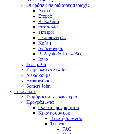
Οι δράσεις σε διάφορες περιοχές
Αττική
Στερεά
Β. Ελλάδα
Θεσσαλία
Ήπειρος
Πελοπόννησος
Κρήτη
Δωδεκάνησα
Β. Αιγαίο & Κυκλάδες
Ιόνιο
Γίνε μέλος
Ενημερωτικά δελτία
Διεκδικούμε
Ανακοινώσεις
Somers John
Τι κάνουμε
Επιμόρφωση - εργαστήρια
Προγράμματα
Όλα τα προγράμματα
Κι αν ήσουν εσύ;
Κι αν ήσουν εσυ;
Τι είναι;
FAQ