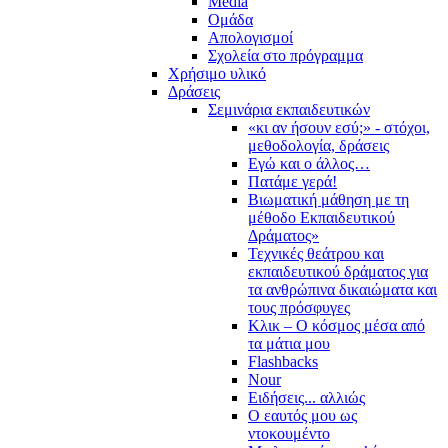
Media
Ομάδα
Απολογισμοί
Σχολεία στο πρόγραμμα
Χρήσιμο υλικό
Δράσεις
Σεμινάρια εκπαιδευτικών
«κι αν ήσουν εσύ;» - στόχοι,
μεθοδολογία, δράσεις
Εγώ και ο άλλος…
Πατάμε γερά!
Βιωματική μάθηση με τη
μέθοδο Εκπαιδευτικού
Δράματος»
Τεχνικές θεάτρου και
εκπαιδευτικού δράματος για
τα ανθρώπινα δικαιώματα και
τους πρόσφυγες
Κλικ – Ο κόσμος μέσα από
τα μάτια μου
Flashbacks
Nour
Ειδήσεις... αλλιώς
Ο εαυτός μου ως
ντοκουμέντο