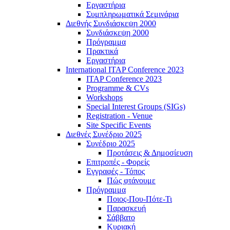
Εργαστήρια
Συμπληρωματικά Σεμινάρια
Διεθνής Συνδιάσκεψη 2000
Συνδιάσκεψη 2000
Πρόγραμμα
Πρακτικά
Εργαστήρια
International ITAP Conference 2023
ITAP Conference 2023
Programme & CVs
Workshops
Special Interest Groups (SIGs)
Registration - Venue
Site Specific Events
Διεθνές Συνέδριο 2025
Συνέδριο 2025
Προτάσεις & Δημοσίευση
Επιτροπές - Φορείς
Εγγραφές - Τόπος
Πώς φτάνουμε
Πρόγραμμα
Ποιος-Που-Πότε-Τι
Παρασκευή
Σάββατο
Κυριακή