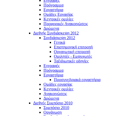
Εγγραφές
Πρόγραμμα
Εργαστήρια
Ομάδες Εργασίας
Κεντρικές ομιλίες
Προφορικές Ανακοινώσεις
Δρώμενα
Διεθνής Συνδιάσκεψη 2012
Συνδιάσκεψη 2012
Γενικά
Επιστημονική επιτροπή
Οργανωτική επιτροπή
Ομιλητές - Εμψυχωτές
Ταξιδιωτικές οδηγίες
Εγγραφές
Πρόγραμμα
Εργαστήρια
Προσυνεδριακά εργαστήρια
Ομάδες εργασίας
Κεντρικές ομιλίες
Ανακοινώσεις
Δρώμενα
Διεθνές Συμπόσιο 2010
Συμπόσιο 2010
Οργάνωση