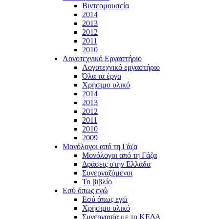
Βιντεομουσεία
2014
2013
2012
2011
2010
Λογοτεχνικό Εργαστήριο
Λογοτεχνικό εργαστήριο
Όλα τα έργα
Χρήσιμο υλικό
2014
2013
2012
2011
2010
2009
Μονόλογοι από τη Γάζα
Μονόλογοι από τη Γάζα
Δράσεις στην Ελλάδα
Συνεργαζόμενοι
To βιβλίο
Εσύ όπως εγώ
Εσύ όπως εγώ
Χρήσιμο υλικό
Συνεργασία με το ΚΕΔΑ