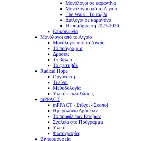
Μονόλογοι σε καραντίνα
Μονόλογοι από το Αιγαίο
The Walk - Το ταξίδι
Διάλογοι σε καραντίνα
Η επιμόρφωση 2025-2026
Επικοινωνία
Μονόλογοι από το Αιγαίο
Μονόλογοι από το Αιγαίο
Το πρόγραμμα
Δρασεις
Το βιβλίο
Τα φεστιβάλ
Radical Hope
Οργάνωση
Τι είναι
Μεθοδολογία
Υλικό - εκδηλώσεις
mPPACT
mPPACT - Στόχοι - Σκοποί
Ημερολόγιο Δράσεων
Το προφίλ των Εταίρων
Σχολεία στο Πρόγραμμα
Υλικό
Φωτογραφίες
Βιντεομουσεία