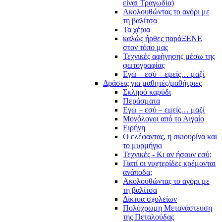
είναι Τραγωδία)
Ακολουθώντας το αγόρι με
τη βαλίτσα
Τα χέρια
καλώς ήρθες παράΞΕΝΕ
στον τόπο μας
Τεχνικές αφήγησης μέσω της
φωτογραφίας
Εγώ – εσύ – εμείς… μαζί
Δράσεις για μαθητές/μαθήτριες
Σκληρό καρύδι
Περάσματα
Εγώ – εσύ – εμείς… μαζί
Μονόλογοι από το Αιγαίο
Ειρήνη
Ο ελέφαντας, η σκιουρίνα και
το μυρμήγκι
Τεχνικές - Κι αν ήσουν εσύ;
Γιατί οι νυχτερίδες κρέμονται
ανάποδα;
Ακολουθώντας το αγόρι με
τη βαλίτσα
Δίκτυα σχολείων
Πολύχρωμη Μετανάστευση
της Πεταλούδας