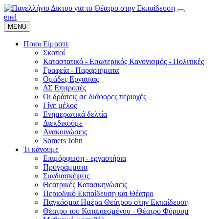
en
el
MENU
Ποιοι Είμαστε
Σκοποί
Καταστατικό - Εσωτερικός Κανονισμός - Πολιτικές
Γραφεία - Παραρτήματα
Ομάδες Εργασίας
ΔΣ Επιτροπές
Οι δράσεις σε διάφορες περιοχές
Γίνε μέλος
Ενημερωτικά δελτία
Διεκδικούμε
Ανακοινώσεις
Somers John
Τι κάνουμε
Επιμόρφωση - εργαστήρια
Προγράμματα
Συνδιασκέψεις
Θεατρικές Κατασκηνώσεις
Περιοδικό Εκπαίδευση και Θέατρο
Παγκόσμια Ημέρα Θεάτρου στην Εκπαίδευση
Θέατρο του Καταπιεσμένου - Θέατρο Φόρουμ