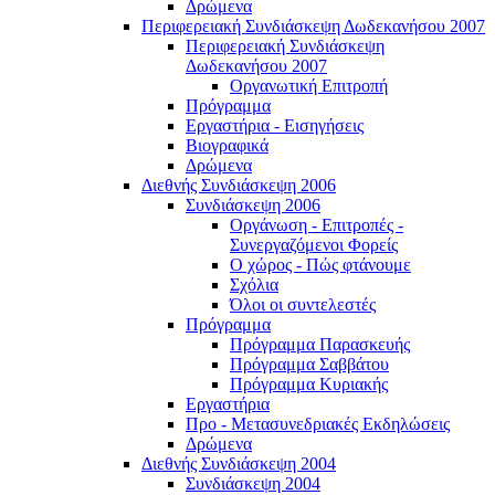
Δρώμενα
Περιφερειακή Συνδιάσκεψη Δωδεκανήσου 2007
Περιφερειακή Συνδιάσκεψη
Δωδεκανήσου 2007
Οργανωτική Επιτροπή
Πρόγραμμα
Εργαστήρια - Εισηγήσεις
Βιογραφικά
Δρώμενα
Διεθνής Συνδιάσκεψη 2006
Συνδιάσκεψη 2006
Οργάνωση - Επιτροπές -
Συνεργαζόμενοι Φορείς
Ο χώρος - Πώς φτάνουμε
Σχόλια
Όλοι οι συντελεστές
Πρόγραμμα
Πρόγραμμα Παρασκευής
Πρόγραμμα Σαββάτου
Πρόγραμμα Κυριακής
Εργαστήρια
Προ - Μετασυνεδριακές Εκδηλώσεις
Δρώμενα
Διεθνής Συνδιάσκεψη 2004
Συνδιάσκεψη 2004