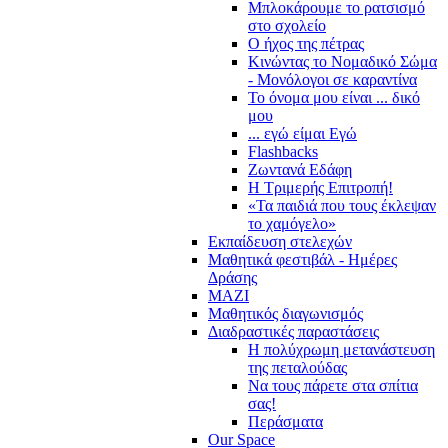
Μπλοκάρουμε το ρατσισμό
στο σχολείο
Ο ήχος της πέτρας
Κινώντας το Νομαδικό Σώμα
- Μονόλογοι σε καραντίνα
Το όνομα μου είναι ... δικό
μου
... εγώ είμαι Εγώ
Flashbacks
Ζωντανά Εδάφη
Η Τριμερής Επιτροπή!
«Τα παιδιά που τους έκλεψαν
το χαμόγελο»
Εκπαίδευση στελεχών
Μαθητικά φεστιβάλ - Ημέρες
Δράσης
ΜΑΖΙ
Μαθητικός διαγωνισμός
Διαδραστικές παραστάσεις
Η πολύχρωμη μετανάστευση
της πεταλούδας
Να τους πάρετε στα σπίτια
σας!
Περάσματα
Our Space