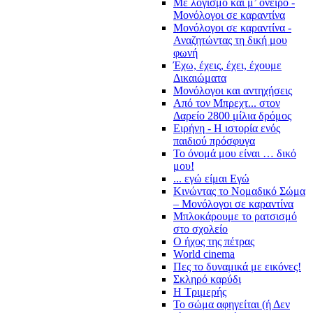
Με λογισμό και μ’ όνειρο -
Μονόλογοι σε καραντίνα
Μονόλογοι σε καραντίνα -
Αναζητώντας τη δική μου
φωνή
Έχω, έχεις, έχει, έχουμε
Δικαιώματα
Μονόλογοι και αντηχήσεις
Από τον Μπρεχτ... στον
Δαρείο 2800 μίλια δρόμος
Ειρήνη - Η ιστορία ενός
παιδιού πρόσφυγα
Το όνομά μου είναι … δικό
μου!
... εγώ είμαι Εγώ
Κινώντας το Νομαδικό Σώμα
– Μονόλογοι σε καραντίνα
Μπλοκάρουμε το ρατσισμό
στο σχολείο
Ο ήχος της πέτρας
World cinema
Πες το δυναμικά με εικόνες!
Σκληρό καρύδι
Η Τριμερής
Το σώμα αφηγείται (ή Δεν