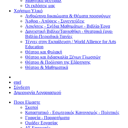
Μαθητικά φεστιβάλ
Οι εκδόσεις μας
Χρήσιμο Υλικό
Ανθρώπινα δικαιώματα & Θέματα προσφύγων
Άρθρα - Απόψεις - Συνεντεύξεις
Ασκήσεις - Σχέδια Μαθημάτων - Βιβλία-Έργα
Δανειστική Βιβλιο/Ταινιοθήκη - Θεατρικά έργα-
Βιβλία-Περιοδικά-Ταινίες
Τέχνες στην Εκπαίδευση / World Allience for Arts
Education
Θέατρο και Φυλακή
Θέατρο και διδασκαλία Ξένων Γλωσσών
Θέατρο & Πρόληψη της Εξάρτησης
Θέατρο & Μαθηματικά
en
el
Σύνδεση
Δημιουργία Λογαριασμού
Ποιοι Είμαστε
Σκοποί
Καταστατικό - Εσωτερικός Κανονισμός - Πολιτικές
Γραφεία - Παραρτήματα
Ομάδες Εργασίας
ΔΣ Επιτροπές