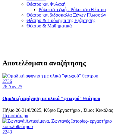
Θέατρο και Φυλακή
Ρόλοι στη ζωή - Ρόλοι στο Θέατρο
Θέατρο και διδασκαλία Ξένων Γλωσσών
Θέατρο & Πρόληψη της Εξάρτησης
Θέατρο & Μαθηματικά
Αποτελέσματα αναζήτησης
2736
26
Αυγ 25
Ομαδική αφήγηση με υλικά "φτωχού" θεάτρου
Πήλιο 26-31/8/2025, Κύριο Εργαστήριο , Σίμος Κακάλας
Περισσότερα
2243