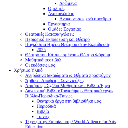
Δρώμενα
Ομιλητές
Ανακοινώσεις
Ανακοινώσεις ανά συνεδρία
Εργαστήρια
Ομάδες Εργασίας
Θεατρικές Κατασκηνώσεις
Περιοδικό Εκπαίδευση και Θέατρο
Παγκόσμια Ημέρα Θεάτρου στην Εκπαίδευση
2025
Θέατρο του Καταπιεσμένου - Θέατρο Φόρουμ
Μαθητικά φεστιβάλ
Οι εκδόσεις μας
Χρήσιμο Υλικό
Ανθρώπινα δικαιώματα & Θέματα προσφύγων
Άρθρα - Απόψεις - Συνεντεύξεις
Ασκήσεις - Σχέδια Μαθημάτων - Βιβλία-Έργα
Δανειστική Βιβλιο/Ταινιοθήκη - Θεατρικά έργα-
Βιβλία-Περιοδικά-Ταινίες
Θεατρικά έργα στη βιβλιοθήκη μας
Περιοδικά
Βιβλία
Ταινίες
Τέχνες στην Εκπαίδευση / World Allience for Arts
Education