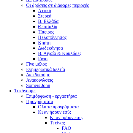
Οι δράσεις σε διάφορες περιοχές
Αττική
Στερεά
Β. Ελλάδα
Θεσσαλία
Ήπειρος
Πελοπόννησος
Κρήτη
Δωδεκάνησα
Β. Αιγαίο & Κυκλάδες
Ιόνιο
Γίνε μέλος
Ενημερωτικά δελτία
Διεκδικούμε
Ανακοινώσεις
Somers John
Τι κάνουμε
Επιμόρφωση - εργαστήρια
Προγράμματα
Όλα τα προγράμματα
Κι αν ήσουν εσύ;
Κι αν ήσουν εσυ;
Τι είναι;
FAQ