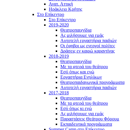
Ανατ. Αττική
Ηράκλειο Κρήτης
Στο Επίκεντρο
Στο Επίκεντρο
2019-2020
Θεατροπαιχνίδια
Ας μιλήσουμε για εμάς
Αυτοτελή εργαστήρια παιδιών
Οι έφηβοι ως ενεργοί πολίτες
Δράσεις εν καιρώ καραντίνας
2018-2019
Θεατροπαιχνίδια
Με τα φτερά του θεάτρου
Εσύ όπως και εγώ
Εργαστήρια Ενηλίκων
Θεατροπαιδαγωγικά προγράμματα
Αυτοτελή εργαστήρια παιδιών
2017-2018
Θεατροπαιχνίδια
Με τα φτερά του θεάτρου
Εσύ όπως κι εγώ
Ας μιλήσουμε για εμάς
Παραστάσεις Θεάτρου Φόρουμ
Εκπαιδευτικά προγράμματα
Summer Camp στο Επίκεντρο