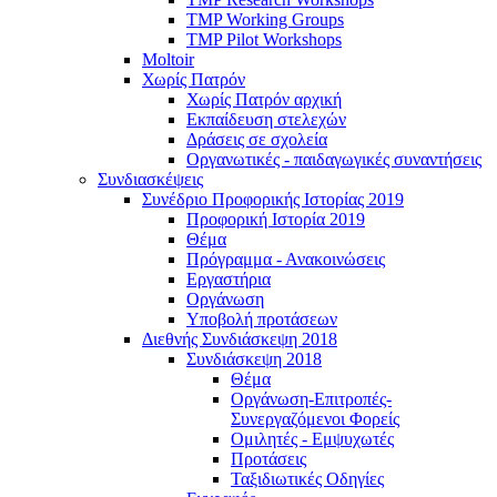
TMP Working Groups
TMP Pilot Workshops
Moltoir
Χωρίς Πατρόν
Χωρίς Πατρόν αρχική
Εκπαίδευση στελεχών
Δράσεις σε σχολεία
Οργανωτικές - παιδαγωγικές συναντήσεις
Συνδιασκέψεις
Συνέδριο Προφορικής Ιστορίας 2019
Προφορική Ιστορία 2019
Θέμα
Πρόγραμμα - Ανακοινώσεις
Εργαστήρια
Οργάνωση
Υποβολή προτάσεων
Διεθνής Συνδιάσκεψη 2018
Συνδιάσκεψη 2018
Θέμα
Οργάνωση-Επιτροπές-
Συνεργαζόμενοι Φορείς
Ομιλητές - Εμψυχωτές
Προτάσεις
Ταξιδιωτικές Οδηγίες