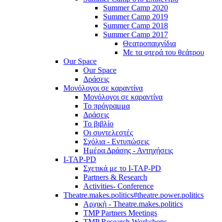
Summer Camp 2020
Summer Camp 2019
Summer Camp 2018
Summer Camp 2017
Θεατροπαιχνίδια
Με τα φτερά του θεάτρου
Our Space
Our Space
Δράσεις
Μονόλογοι σε καραντίνα
Μονόλογοι σε καραντίνα
Το πρόγραμμα
Δράσεις
Το βιβλίο
Οι συντελεστές
Σχόλια - Εντυπώσεις
Ημέρα Δράσης - Αντηχήσεις
I-TAP-PD
Σχετικά με το I-TAP-PD
Partners & Research
Activities- Conference
Theatre.makes.politics#theatre.power.politics
Αρχική - Theatre.makes.politics
TMP Partners Meetings
TMP Research Workshops