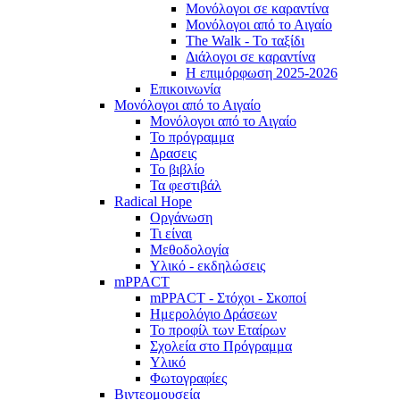
Μονόλογοι σε καραντίνα
Μονόλογοι από το Αιγαίο
The Walk - Το ταξίδι
Διάλογοι σε καραντίνα
Η επιμόρφωση 2025-2026
Επικοινωνία
Μονόλογοι από το Αιγαίο
Μονόλογοι από το Αιγαίο
Το πρόγραμμα
Δρασεις
Το βιβλίο
Τα φεστιβάλ
Radical Hope
Οργάνωση
Τι είναι
Μεθοδολογία
Υλικό - εκδηλώσεις
mPPACT
mPPACT - Στόχοι - Σκοποί
Ημερολόγιο Δράσεων
Το προφίλ των Εταίρων
Σχολεία στο Πρόγραμμα
Υλικό
Φωτογραφίες
Βιντεομουσεία