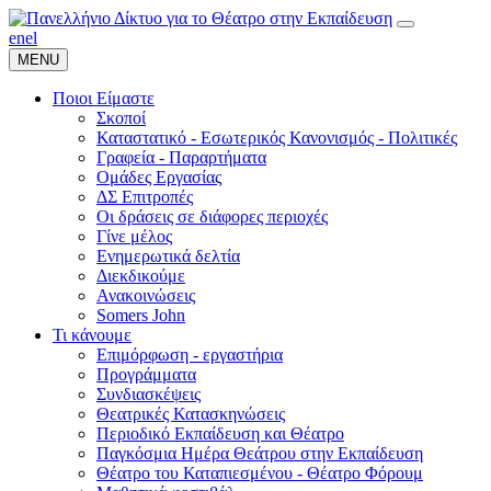
en
el
MENU
Ποιοι Είμαστε
Σκοποί
Καταστατικό - Εσωτερικός Κανονισμός - Πολιτικές
Γραφεία - Παραρτήματα
Ομάδες Εργασίας
ΔΣ Επιτροπές
Οι δράσεις σε διάφορες περιοχές
Γίνε μέλος
Ενημερωτικά δελτία
Διεκδικούμε
Ανακοινώσεις
Somers John
Τι κάνουμε
Επιμόρφωση - εργαστήρια
Προγράμματα
Συνδιασκέψεις
Θεατρικές Κατασκηνώσεις
Περιοδικό Εκπαίδευση και Θέατρο
Παγκόσμια Ημέρα Θεάτρου στην Εκπαίδευση
Θέατρο του Καταπιεσμένου - Θέατρο Φόρουμ