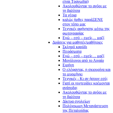
είναι Τραγωδία)
Ακολουθώντας το αγόρι με
τη βαλίτσα
Τα χέρια
καλώς ήρθες παράΞΕΝΕ
στον τόπο μας
Τεχνικές αφήγησης μέσω της
φωτογραφίας
Εγώ – εσύ – εμείς… μαζί
Δράσεις για μαθητές/μαθήτριες
Σκληρό καρύδι
Περάσματα
Εγώ – εσύ – εμείς… μαζί
Μονόλογοι από το Αιγαίο
Ειρήνη
Ο ελέφαντας, η σκιουρίνα και
το μυρμήγκι
Τεχνικές - Κι αν ήσουν εσύ;
Γιατί οι νυχτερίδες κρέμονται
ανάποδα;
Ακολουθώντας το αγόρι με
τη βαλίτσα
Δίκτυα σχολείων
Πολύχρωμη Μετανάστευση
της Πεταλούδας