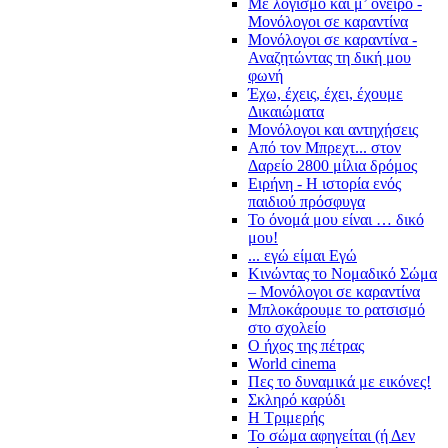
Με λογισμό και μ’ όνειρο -
Μονόλογοι σε καραντίνα
Μονόλογοι σε καραντίνα -
Αναζητώντας τη δική μου
φωνή
Έχω, έχεις, έχει, έχουμε
Δικαιώματα
Μονόλογοι και αντηχήσεις
Από τον Μπρεχτ... στον
Δαρείο 2800 μίλια δρόμος
Ειρήνη - Η ιστορία ενός
παιδιού πρόσφυγα
Το όνομά μου είναι … δικό
μου!
... εγώ είμαι Εγώ
Κινώντας το Νομαδικό Σώμα
– Μονόλογοι σε καραντίνα
Μπλοκάρουμε το ρατσισμό
στο σχολείο
Ο ήχος της πέτρας
World cinema
Πες το δυναμικά με εικόνες!
Σκληρό καρύδι
Η Τριμερής
Το σώμα αφηγείται (ή Δεν