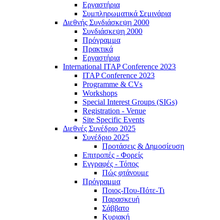
Εργαστήρια
Συμπληρωματικά Σεμινάρια
Διεθνής Συνδιάσκεψη 2000
Συνδιάσκεψη 2000
Πρόγραμμα
Πρακτικά
Εργαστήρια
International ITAP Conference 2023
ITAP Conference 2023
Programme & CVs
Workshops
Special Interest Groups (SIGs)
Registration - Venue
Site Specific Events
Διεθνές Συνέδριο 2025
Συνέδριο 2025
Προτάσεις & Δημοσίευση
Επιτροπές - Φορείς
Εγγραφές - Τόπος
Πώς φτάνουμε
Πρόγραμμα
Ποιος-Που-Πότε-Τι
Παρασκευή
Σάββατο
Κυριακή