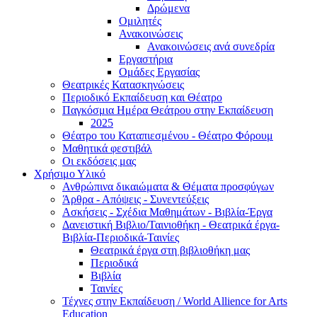
Δρώμενα
Ομιλητές
Ανακοινώσεις
Ανακοινώσεις ανά συνεδρία
Εργαστήρια
Ομάδες Εργασίας
Θεατρικές Κατασκηνώσεις
Περιοδικό Εκπαίδευση και Θέατρο
Παγκόσμια Ημέρα Θεάτρου στην Εκπαίδευση
2025
Θέατρο του Καταπιεσμένου - Θέατρο Φόρουμ
Μαθητικά φεστιβάλ
Οι εκδόσεις μας
Χρήσιμο Υλικό
Ανθρώπινα δικαιώματα & Θέματα προσφύγων
Άρθρα - Απόψεις - Συνεντεύξεις
Ασκήσεις - Σχέδια Μαθημάτων - Βιβλία-Έργα
Δανειστική Βιβλιο/Ταινιοθήκη - Θεατρικά έργα-
Βιβλία-Περιοδικά-Ταινίες
Θεατρικά έργα στη βιβλιοθήκη μας
Περιοδικά
Βιβλία
Ταινίες
Τέχνες στην Εκπαίδευση / World Allience for Arts
Education