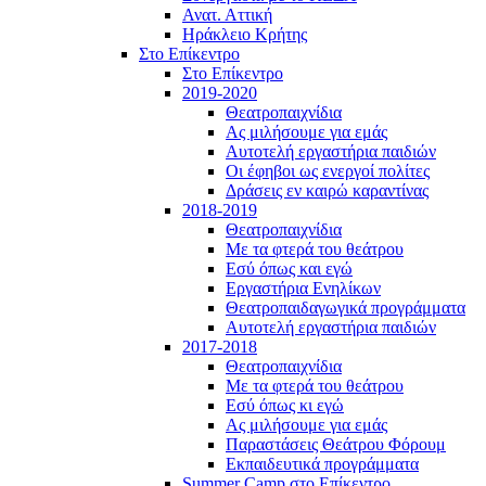
Ανατ. Αττική
Ηράκλειο Κρήτης
Στο Επίκεντρο
Στο Επίκεντρο
2019-2020
Θεατροπαιχνίδια
Ας μιλήσουμε για εμάς
Αυτοτελή εργαστήρια παιδιών
Οι έφηβοι ως ενεργοί πολίτες
Δράσεις εν καιρώ καραντίνας
2018-2019
Θεατροπαιχνίδια
Με τα φτερά του θεάτρου
Εσύ όπως και εγώ
Εργαστήρια Ενηλίκων
Θεατροπαιδαγωγικά προγράμματα
Αυτοτελή εργαστήρια παιδιών
2017-2018
Θεατροπαιχνίδια
Με τα φτερά του θεάτρου
Εσύ όπως κι εγώ
Ας μιλήσουμε για εμάς
Παραστάσεις Θεάτρου Φόρουμ
Εκπαιδευτικά προγράμματα
Summer Camp στο Επίκεντρο