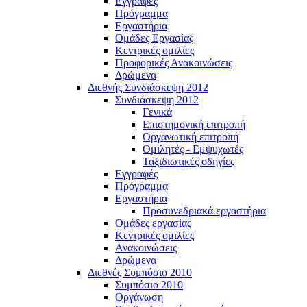
Εγγραφές
Πρόγραμμα
Εργαστήρια
Ομάδες Εργασίας
Κεντρικές ομιλίες
Προφορικές Ανακοινώσεις
Δρώμενα
Διεθνής Συνδιάσκεψη 2012
Συνδιάσκεψη 2012
Γενικά
Επιστημονική επιτροπή
Οργανωτική επιτροπή
Ομιλητές - Εμψυχωτές
Ταξιδιωτικές οδηγίες
Εγγραφές
Πρόγραμμα
Εργαστήρια
Προσυνεδριακά εργαστήρια
Ομάδες εργασίας
Κεντρικές ομιλίες
Ανακοινώσεις
Δρώμενα
Διεθνές Συμπόσιο 2010
Συμπόσιο 2010
Οργάνωση