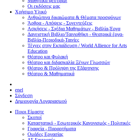
Μαθητικά φεστιβάλ
Οι εκδόσεις μας
Χρήσιμο Υλικό
Ανθρώπινα δικαιώματα & Θέματα προσφύγων
Άρθρα - Απόψεις - Συνεντεύξεις
Ασκήσεις - Σχέδια Μαθημάτων - Βιβλία-Έργα
Δανειστική Βιβλιο/Ταινιοθήκη - Θεατρικά έργα-
Βιβλία-Περιοδικά-Ταινίες
Τέχνες στην Εκπαίδευση / World Allience for Arts
Education
Θέατρο και Φυλακή
Θέατρο και διδασκαλία Ξένων Γλωσσών
Θέατρο & Πρόληψη της Εξάρτησης
Θέατρο & Μαθηματικά
en
el
Σύνδεση
Δημιουργία Λογαριασμού
Ποιοι Είμαστε
Σκοποί
Καταστατικό - Εσωτερικός Κανονισμός - Πολιτικές
Γραφεία - Παραρτήματα
Ομάδες Εργασίας
ΔΣ Επιτροπές