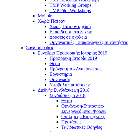
TMP Working Groups
TMP Pilot Workshops
Moltoir
Χωρίς Πατρόν
Χωρίς Πατρόν αρχική
Εκπαίδευση στελεχών
Δράσεις σε σχολεία
Οργανωτικές - παιδαγωγικές συναντήσεις
Συνδιασκέψεις
Συνέδριο Προφορικής Ιστορίας 2019
Προφορική Ιστορία 2019
Θέμα
Πρόγραμμα - Ανακοινώσεις
Εργαστήρια
Οργάνωση
Υποβολή προτάσεων
Διεθνής Συνδιάσκεψη 2018
Συνδιάσκεψη 2018
Θέμα
Οργάνωση-Επιτροπές-
Συνεργαζόμενοι Φορείς
Ομιλητές - Εμψυχωτές
Προτάσεις
Ταξιδιωτικές Οδηγίες