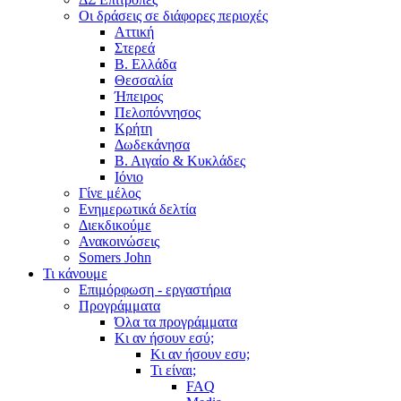
Οι δράσεις σε διάφορες περιοχές
Αττική
Στερεά
Β. Ελλάδα
Θεσσαλία
Ήπειρος
Πελοπόννησος
Κρήτη
Δωδεκάνησα
Β. Αιγαίο & Κυκλάδες
Ιόνιο
Γίνε μέλος
Ενημερωτικά δελτία
Διεκδικούμε
Ανακοινώσεις
Somers John
Τι κάνουμε
Επιμόρφωση - εργαστήρια
Προγράμματα
Όλα τα προγράμματα
Κι αν ήσουν εσύ;
Κι αν ήσουν εσυ;
Τι είναι;
FAQ