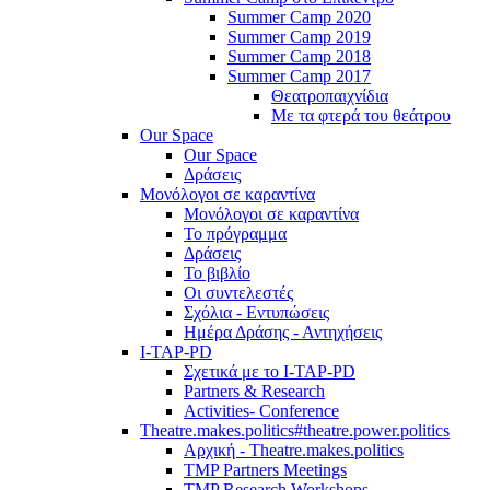
Summer Camp 2020
Summer Camp 2019
Summer Camp 2018
Summer Camp 2017
Θεατροπαιχνίδια
Με τα φτερά του θεάτρου
Our Space
Our Space
Δράσεις
Μονόλογοι σε καραντίνα
Μονόλογοι σε καραντίνα
Το πρόγραμμα
Δράσεις
Το βιβλίο
Οι συντελεστές
Σχόλια - Εντυπώσεις
Ημέρα Δράσης - Αντηχήσεις
I-TAP-PD
Σχετικά με το I-TAP-PD
Partners & Research
Activities- Conference
Theatre.makes.politics#theatre.power.politics
Αρχική - Theatre.makes.politics
TMP Partners Meetings
TMP Research Workshops