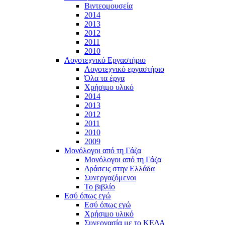
Βιντεομουσεία
2014
2013
2012
2011
2010
Λογοτεχνικό Εργαστήριο
Λογοτεχνικό εργαστήριο
Όλα τα έργα
Χρήσιμο υλικό
2014
2013
2012
2011
2010
2009
Μονόλογοι από τη Γάζα
Μονόλογοι από τη Γάζα
Δράσεις στην Ελλάδα
Συνεργαζόμενοι
To βιβλίο
Εσύ όπως εγώ
Εσύ όπως εγώ
Χρήσιμο υλικό
Συνεργασία με το ΚΕΔΑ