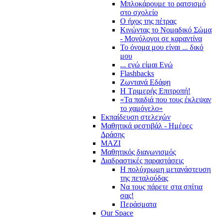
Μπλοκάρουμε το ρατσισμό
στο σχολείο
Ο ήχος της πέτρας
Κινώντας το Νομαδικό Σώμα
- Μονόλογοι σε καραντίνα
Το όνομα μου είναι ... δικό
μου
... εγώ είμαι Εγώ
Flashbacks
Ζωντανά Εδάφη
Η Τριμερής Επιτροπή!
«Τα παιδιά που τους έκλεψαν
το χαμόγελο»
Εκπαίδευση στελεχών
Μαθητικά φεστιβάλ - Ημέρες
Δράσης
ΜΑΖΙ
Μαθητικός διαγωνισμός
Διαδραστικές παραστάσεις
Η πολύχρωμη μετανάστευση
της πεταλούδας
Να τους πάρετε στα σπίτια
σας!
Περάσματα
Our Space