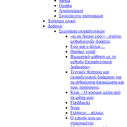
Media
Ομάδα
Απολογισμοί
Σχολεία στο πρόγραμμα
Χρήσιμο υλικό
Δράσεις
Σεμινάρια εκπαιδευτικών
«κι αν ήσουν εσύ;» - στόχοι,
μεθοδολογία, δράσεις
Εγώ και ο άλλος…
Πατάμε γερά!
Βιωματική μάθηση με τη
μέθοδο Εκπαιδευτικού
Δράματος»
Τεχνικές θεάτρου και
εκπαιδευτικού δράματος για
τα ανθρώπινα δικαιώματα και
τους πρόσφυγες
Κλικ – Ο κόσμος μέσα από
τα μάτια μου
Flashbacks
Nour
Ειδήσεις... αλλιώς
Ο εαυτός μου ως
ντοκουμέντο