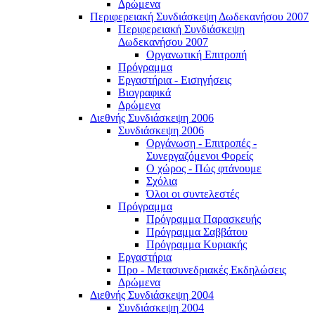
Δρώμενα
Περιφερειακή Συνδιάσκεψη Δωδεκανήσου 2007
Περιφερειακή Συνδιάσκεψη
Δωδεκανήσου 2007
Οργανωτική Επιτροπή
Πρόγραμμα
Εργαστήρια - Εισηγήσεις
Βιογραφικά
Δρώμενα
Διεθνής Συνδιάσκεψη 2006
Συνδιάσκεψη 2006
Οργάνωση - Επιτροπές -
Συνεργαζόμενοι Φορείς
Ο χώρος - Πώς φτάνουμε
Σχόλια
Όλοι οι συντελεστές
Πρόγραμμα
Πρόγραμμα Παρασκευής
Πρόγραμμα Σαββάτου
Πρόγραμμα Κυριακής
Εργαστήρια
Προ - Μετασυνεδριακές Εκδηλώσεις
Δρώμενα
Διεθνής Συνδιάσκεψη 2004
Συνδιάσκεψη 2004