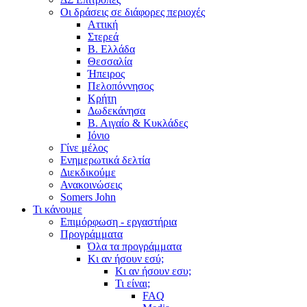
Οι δράσεις σε διάφορες περιοχές
Αττική
Στερεά
Β. Ελλάδα
Θεσσαλία
Ήπειρος
Πελοπόννησος
Κρήτη
Δωδεκάνησα
Β. Αιγαίο & Κυκλάδες
Ιόνιο
Γίνε μέλος
Ενημερωτικά δελτία
Διεκδικούμε
Ανακοινώσεις
Somers John
Τι κάνουμε
Επιμόρφωση - εργαστήρια
Προγράμματα
Όλα τα προγράμματα
Κι αν ήσουν εσύ;
Κι αν ήσουν εσυ;
Τι είναι;
FAQ