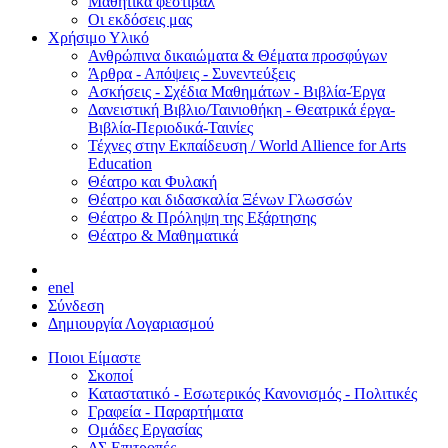
Μαθητικά φεστιβάλ
Οι εκδόσεις μας
Χρήσιμο Υλικό
Ανθρώπινα δικαιώματα & Θέματα προσφύγων
Άρθρα - Απόψεις - Συνεντεύξεις
Ασκήσεις - Σχέδια Μαθημάτων - Βιβλία-Έργα
Δανειστική Βιβλιο/Ταινιοθήκη - Θεατρικά έργα-
Βιβλία-Περιοδικά-Ταινίες
Τέχνες στην Εκπαίδευση / World Allience for Arts
Education
Θέατρο και Φυλακή
Θέατρο και διδασκαλία Ξένων Γλωσσών
Θέατρο & Πρόληψη της Εξάρτησης
Θέατρο & Μαθηματικά
en
el
Σύνδεση
Δημιουργία Λογαριασμού
Ποιοι Είμαστε
Σκοποί
Καταστατικό - Εσωτερικός Κανονισμός - Πολιτικές
Γραφεία - Παραρτήματα
Ομάδες Εργασίας
ΔΣ Επιτροπές