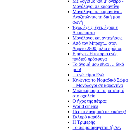
Με λογισμό και μ’ όνειρο -
Μονόλογοι σε καραντίνα
Μονόλογοι σε καραντίνα -
Αναζητώντας τη δική μου
φωνή
Έχω, έχεις, έχει, έχουμε
Δικαιώματα
Μονόλογοι και αντηχήσεις
Από τον Μπρεχτ... στον
Δαρείο 2800 μίλια δρόμος
Ειρήνη - Η ιστορία ενός
παιδιού πρόσφυγα
Το όνομά μου είναι … δικό
μου!
... εγώ είμαι Εγώ
Κινώντας το Νομαδικό Σώμα
– Μονόλογοι σε καραντίνα
Μπλοκάρουμε το ρατσισμό
στο σχολείο
Ο ήχος της πέτρας
World cinema
Πες το δυναμικά με εικόνες!
Σκληρό καρύδι
Η Τριμερής
Το σώμα αφηγείται (ή Δεν