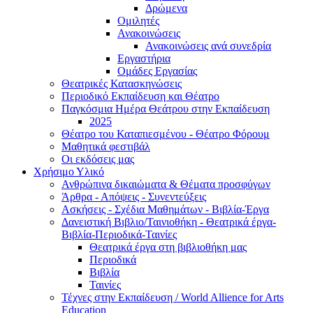
Δρώμενα
Ομιλητές
Ανακοινώσεις
Ανακοινώσεις ανά συνεδρία
Εργαστήρια
Ομάδες Εργασίας
Θεατρικές Κατασκηνώσεις
Περιοδικό Εκπαίδευση και Θέατρο
Παγκόσμια Ημέρα Θεάτρου στην Εκπαίδευση
2025
Θέατρο του Καταπιεσμένου - Θέατρο Φόρουμ
Μαθητικά φεστιβάλ
Οι εκδόσεις μας
Χρήσιμο Υλικό
Ανθρώπινα δικαιώματα & Θέματα προσφύγων
Άρθρα - Απόψεις - Συνεντεύξεις
Ασκήσεις - Σχέδια Μαθημάτων - Βιβλία-Έργα
Δανειστική Βιβλιο/Ταινιοθήκη - Θεατρικά έργα-
Βιβλία-Περιοδικά-Ταινίες
Θεατρικά έργα στη βιβλιοθήκη μας
Περιοδικά
Βιβλία
Ταινίες
Τέχνες στην Εκπαίδευση / World Allience for Arts
Education