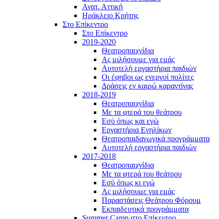
Ανατ. Αττική
Ηράκλειο Κρήτης
Στο Επίκεντρο
Στο Επίκεντρο
2019-2020
Θεατροπαιχνίδια
Ας μιλήσουμε για εμάς
Αυτοτελή εργαστήρια παιδιών
Οι έφηβοι ως ενεργοί πολίτες
Δράσεις εν καιρώ καραντίνας
2018-2019
Θεατροπαιχνίδια
Με τα φτερά του θεάτρου
Εσύ όπως και εγώ
Εργαστήρια Ενηλίκων
Θεατροπαιδαγωγικά προγράμματα
Αυτοτελή εργαστήρια παιδιών
2017-2018
Θεατροπαιχνίδια
Με τα φτερά του θεάτρου
Εσύ όπως κι εγώ
Ας μιλήσουμε για εμάς
Παραστάσεις Θεάτρου Φόρουμ
Εκπαιδευτικά προγράμματα
Summer Camp στο Επίκεντρο