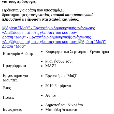
για τους πρόσφυγε
ς.
Πρόκειται για δράση που υποστηρίζει
δραστηριότητες
συνεργασίας τοπικού και προσφυγικού
πληθυσμού
με
έμφαση στα παιδιά και νέους
.
Δράση "Μαζί" - Εργαστήριο δημιουργικής ανάγνωσης
«Διαβάζουμε μαζί στις γλώσσες του κόσμου»
Δράση "Μαζί"
Επιμορφωτικά Σεμινάρια - Εργαστήρια
Κατηγορία Δράσης
κι αν ήσουν εσύ;
Προγράμματα
ΜΑΖΙ
Εργαστήρια για
Εργαστήριο "Μαζί"
Μαθητές
2019 β' τρίμηνο
Έτος
Αθήνα
Πόλεις
Δημοπούλου Νικολέτα
Εμψυχωτές
Μιτσιάλη Δέσποινα