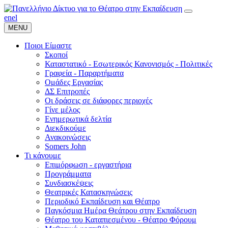
en
el
MENU
Ποιοι Είμαστε
Σκοποί
Καταστατικό - Εσωτερικός Κανονισμός - Πολιτικές
Γραφεία - Παραρτήματα
Ομάδες Εργασίας
ΔΣ Επιτροπές
Οι δράσεις σε διάφορες περιοχές
Γίνε μέλος
Ενημερωτικά δελτία
Διεκδικούμε
Ανακοινώσεις
Somers John
Τι κάνουμε
Επιμόρφωση - εργαστήρια
Προγράμματα
Συνδιασκέψεις
Θεατρικές Κατασκηνώσεις
Περιοδικό Εκπαίδευση και Θέατρο
Παγκόσμια Ημέρα Θεάτρου στην Εκπαίδευση
Θέατρο του Καταπιεσμένου - Θέατρο Φόρουμ