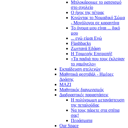
Μπλοκάρουμε το ρατσισμό
στο σχολείο
Ο ήχος της πέτρας
Κινώντας το Νομαδικό Σώμα
- Μονόλογοι σε καραντίνα
Το όνομα μου είναι ... δικό
μου
... εγώ είμαι Εγώ
Flashbacks
Ζωντανά Εδάφη
Η Τριμερής Επιτροπή!
«Τα παιδιά που τους έκλεψαν
το χαμόγελο»
Εκπαίδευση στελεχών
Μαθητικά φεστιβάλ - Ημέρες
Δράσης
ΜΑΖΙ
Μαθητικός διαγωνισμός
Διαδραστικές παραστάσεις
Η πολύχρωμη μετανάστευση
της πεταλούδας
Να τους πάρετε στα σπίτια
σας!
Περάσματα
Our Space