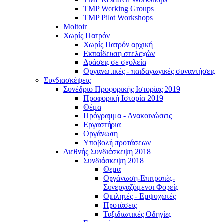
TMP Working Groups
TMP Pilot Workshops
Moltoir
Χωρίς Πατρόν
Χωρίς Πατρόν αρχική
Εκπαίδευση στελεχών
Δράσεις σε σχολεία
Οργανωτικές - παιδαγωγικές συναντήσεις
Συνδιασκέψεις
Συνέδριο Προφορικής Ιστορίας 2019
Προφορική Ιστορία 2019
Θέμα
Πρόγραμμα - Ανακοινώσεις
Εργαστήρια
Οργάνωση
Υποβολή προτάσεων
Διεθνής Συνδιάσκεψη 2018
Συνδιάσκεψη 2018
Θέμα
Οργάνωση-Επιτροπές-
Συνεργαζόμενοι Φορείς
Ομιλητές - Εμψυχωτές
Προτάσεις
Ταξιδιωτικές Οδηγίες