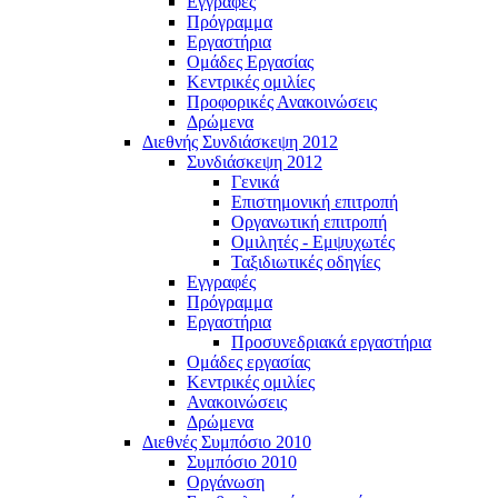
Εγγραφές
Πρόγραμμα
Εργαστήρια
Ομάδες Εργασίας
Κεντρικές ομιλίες
Προφορικές Ανακοινώσεις
Δρώμενα
Διεθνής Συνδιάσκεψη 2012
Συνδιάσκεψη 2012
Γενικά
Επιστημονική επιτροπή
Οργανωτική επιτροπή
Ομιλητές - Εμψυχωτές
Ταξιδιωτικές οδηγίες
Εγγραφές
Πρόγραμμα
Εργαστήρια
Προσυνεδριακά εργαστήρια
Ομάδες εργασίας
Κεντρικές ομιλίες
Ανακοινώσεις
Δρώμενα
Διεθνές Συμπόσιο 2010
Συμπόσιο 2010
Οργάνωση