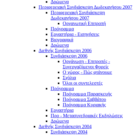
Δρώμενα
Περιφερειακή Συνδιάσκεψη Δωδεκανήσου 2007
Περιφερειακή Συνδιάσκεψη
Δωδεκανήσου 2007
Οργανωτική Επιτροπή
Πρόγραμμα
Εργαστήρια - Εισηγήσεις
Βιογραφικά
Δρώμενα
Διεθνής Συνδιάσκεψη 2006
Συνδιάσκεψη 2006
Οργάνωση - Επιτροπές -
Συνεργαζόμενοι Φορείς
Ο χώρος - Πώς φτάνουμε
Σχόλια
Όλοι οι συντελεστές
Πρόγραμμα
Πρόγραμμα Παρασκευής
Πρόγραμμα Σαββάτου
Πρόγραμμα Κυριακής
Εργαστήρια
Προ - Μετασυνεδριακές Εκδηλώσεις
Δρώμενα
Διεθνής Συνδιάσκεψη 2004
Συνδιάσκεψη 2004