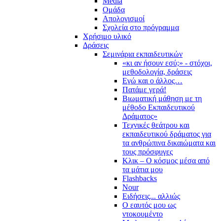
Media
Ομάδα
Απολογισμοί
Σχολεία στο πρόγραμμα
Χρήσιμο υλικό
Δράσεις
Σεμινάρια εκπαιδευτικών
«κι αν ήσουν εσύ;» - στόχοι,
μεθοδολογία, δράσεις
Εγώ και ο άλλος…
Πατάμε γερά!
Βιωματική μάθηση με τη
μέθοδο Εκπαιδευτικού
Δράματος»
Τεχνικές θεάτρου και
εκπαιδευτικού δράματος για
τα ανθρώπινα δικαιώματα και
τους πρόσφυγες
Κλικ – Ο κόσμος μέσα από
τα μάτια μου
Flashbacks
Nour
Ειδήσεις... αλλιώς
Ο εαυτός μου ως
ντοκουμέντο