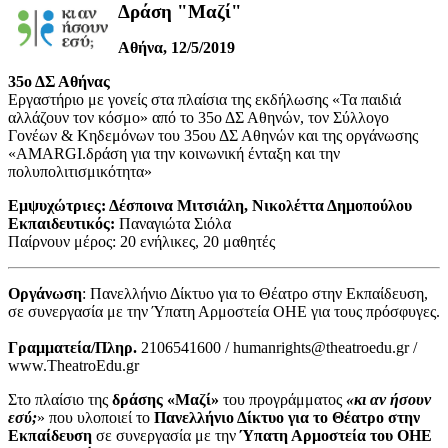
Δράση "Μαζί"
Αθήνα, 12/5/2019
35ο ΔΣ Αθήνας
Εργαστήριο με γονείς στα πλαίσια της εκδήλωσης «Τα παιδιά
αλλάζουν τον κόσμο» από το 35ο ΔΣ Αθηνών, τον Σύλλογο
Γονέων & Κηδεμόνων του 35ου ΔΣ Αθηνών και της οργάνωσης
«AMARGI.δράση για την κοινωνική ένταξη και την
πολυπολιτισμικότητα»
Εμψυχώτριες: Δέσποινα Μιτσιάλη, Νικολέττα Δημοπούλου
Εκπαιδευτικός:
Παναγιώτα Σιόλα
Παίρνουν μέρος: 20 ενήλικες, 20 μαθητές
Οργάνωση
: Πανελλήνιο Δίκτυο για το Θέατρο στην Εκπαίδευση,
σε συνεργασία με την Ύπατη Αρμοστεία ΟΗΕ για τους πρόσφυγες.
Γραμματεία/Πληρ.
2106541600 / humanrights@theatroedu.gr /
www.TheatroEdu.gr
Στο πλαίσιο της
δράσης «Μαζί»
του προγράμματος
«κι αν ήσουν
εσύ;
» που υλοποιεί το
Πανελλήνιο Δίκτυο για το Θέατρο στην
Εκπαίδευση
σε συνεργασία με την
Ύπατη Αρμοστεία του ΟΗΕ