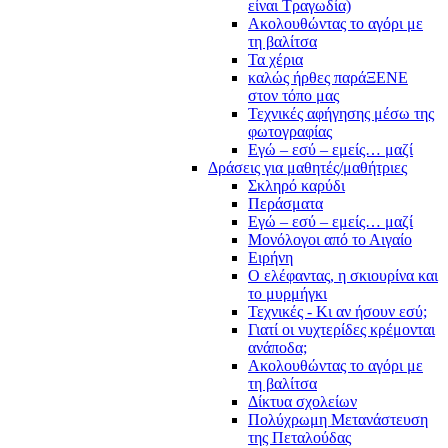
είναι Τραγωδία)
Ακολουθώντας το αγόρι με
τη βαλίτσα
Τα χέρια
καλώς ήρθες παράΞΕΝΕ
στον τόπο μας
Τεχνικές αφήγησης μέσω της
φωτογραφίας
Εγώ – εσύ – εμείς… μαζί
Δράσεις για μαθητές/μαθήτριες
Σκληρό καρύδι
Περάσματα
Εγώ – εσύ – εμείς… μαζί
Μονόλογοι από το Αιγαίο
Ειρήνη
Ο ελέφαντας, η σκιουρίνα και
το μυρμήγκι
Τεχνικές - Κι αν ήσουν εσύ;
Γιατί οι νυχτερίδες κρέμονται
ανάποδα;
Ακολουθώντας το αγόρι με
τη βαλίτσα
Δίκτυα σχολείων
Πολύχρωμη Μετανάστευση
της Πεταλούδας