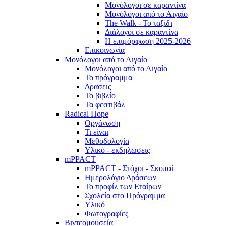
Μονόλογοι σε καραντίνα
Μονόλογοι από το Αιγαίο
The Walk - Το ταξίδι
Διάλογοι σε καραντίνα
Η επιμόρφωση 2025-2026
Επικοινωνία
Μονόλογοι από το Αιγαίο
Μονόλογοι από το Αιγαίο
Το πρόγραμμα
Δρασεις
Το βιβλίο
Τα φεστιβάλ
Radical Hope
Οργάνωση
Τι είναι
Μεθοδολογία
Υλικό - εκδηλώσεις
mPPACT
mPPACT - Στόχοι - Σκοποί
Ημερολόγιο Δράσεων
Το προφίλ των Εταίρων
Σχολεία στο Πρόγραμμα
Υλικό
Φωτογραφίες
Βιντεομουσεία