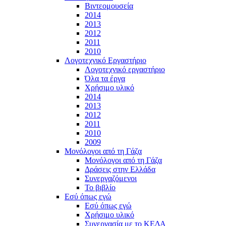
Βιντεομουσεία
2014
2013
2012
2011
2010
Λογοτεχνικό Εργαστήριο
Λογοτεχνικό εργαστήριο
Όλα τα έργα
Χρήσιμο υλικό
2014
2013
2012
2011
2010
2009
Μονόλογοι από τη Γάζα
Μονόλογοι από τη Γάζα
Δράσεις στην Ελλάδα
Συνεργαζόμενοι
To βιβλίο
Εσύ όπως εγώ
Εσύ όπως εγώ
Χρήσιμο υλικό
Συνεργασία με το ΚΕΔΑ