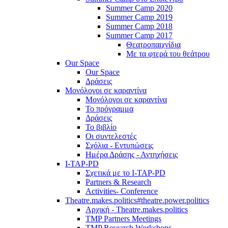
Summer Camp 2020
Summer Camp 2019
Summer Camp 2018
Summer Camp 2017
Θεατροπαιχνίδια
Με τα φτερά του θεάτρου
Our Space
Our Space
Δράσεις
Μονόλογοι σε καραντίνα
Μονόλογοι σε καραντίνα
Το πρόγραμμα
Δράσεις
Το βιβλίο
Οι συντελεστές
Σχόλια - Εντυπώσεις
Ημέρα Δράσης - Αντηχήσεις
I-TAP-PD
Σχετικά με το I-TAP-PD
Partners & Research
Activities- Conference
Theatre.makes.politics#theatre.power.politics
Αρχική - Theatre.makes.politics
TMP Partners Meetings
TMP Research Workshops