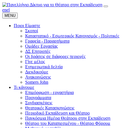
en
el
MENU
Ποιοι Είμαστε
Σκοποί
Καταστατικό - Εσωτερικός Κανονισμός - Πολιτικές
Γραφεία - Παραρτήματα
Ομάδες Εργασίας
ΔΣ Επιτροπές
Οι δράσεις σε διάφορες περιοχές
Γίνε μέλος
Ενημερωτικά δελτία
Διεκδικούμε
Ανακοινώσεις
Somers John
Τι κάνουμε
Επιμόρφωση - εργαστήρια
Προγράμματα
Συνδιασκέψεις
Θεατρικές Κατασκηνώσεις
Περιοδικό Εκπαίδευση και Θέατρο
Παγκόσμια Ημέρα Θεάτρου στην Εκπαίδευση
Θέατρο του Καταπιεσμένου - Θέατρο Φόρουμ