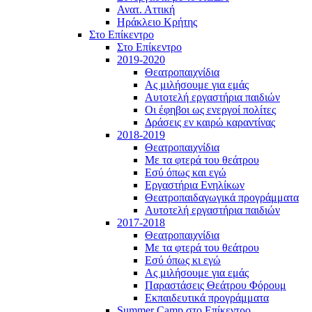
Ανατ. Αττική
Ηράκλειο Κρήτης
Στο Επίκεντρο
Στο Επίκεντρο
2019-2020
Θεατροπαιχνίδια
Ας μιλήσουμε για εμάς
Αυτοτελή εργαστήρια παιδιών
Οι έφηβοι ως ενεργοί πολίτες
Δράσεις εν καιρώ καραντίνας
2018-2019
Θεατροπαιχνίδια
Με τα φτερά του θεάτρου
Εσύ όπως και εγώ
Εργαστήρια Ενηλίκων
Θεατροπαιδαγωγικά προγράμματα
Αυτοτελή εργαστήρια παιδιών
2017-2018
Θεατροπαιχνίδια
Με τα φτερά του θεάτρου
Εσύ όπως κι εγώ
Ας μιλήσουμε για εμάς
Παραστάσεις Θεάτρου Φόρουμ
Εκπαιδευτικά προγράμματα
Summer Camp στο Επίκεντρο