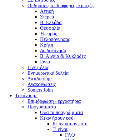
Οι δράσεις σε διάφορες περιοχές
Αττική
Στερεά
Β. Ελλάδα
Θεσσαλία
Ήπειρος
Πελοπόννησος
Κρήτη
Δωδεκάνησα
Β. Αιγαίο & Κυκλάδες
Ιόνιο
Γίνε μέλος
Ενημερωτικά δελτία
Διεκδικούμε
Ανακοινώσεις
Somers John
Τι κάνουμε
Επιμόρφωση - εργαστήρια
Προγράμματα
Όλα τα προγράμματα
Κι αν ήσουν εσύ;
Κι αν ήσουν εσυ;
Τι είναι;
FAQ