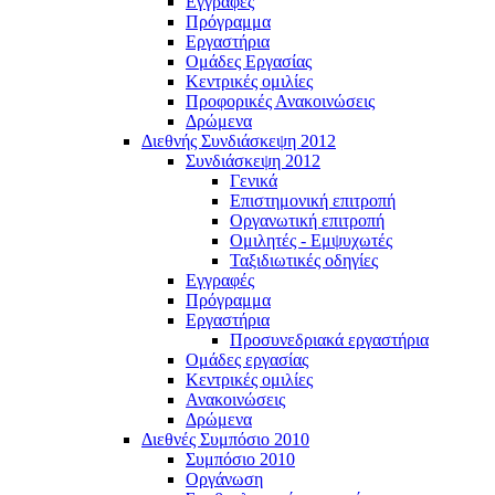
Εγγραφές
Πρόγραμμα
Εργαστήρια
Ομάδες Εργασίας
Κεντρικές ομιλίες
Προφορικές Ανακοινώσεις
Δρώμενα
Διεθνής Συνδιάσκεψη 2012
Συνδιάσκεψη 2012
Γενικά
Επιστημονική επιτροπή
Οργανωτική επιτροπή
Ομιλητές - Εμψυχωτές
Ταξιδιωτικές οδηγίες
Εγγραφές
Πρόγραμμα
Εργαστήρια
Προσυνεδριακά εργαστήρια
Ομάδες εργασίας
Κεντρικές ομιλίες
Ανακοινώσεις
Δρώμενα
Διεθνές Συμπόσιο 2010
Συμπόσιο 2010
Οργάνωση