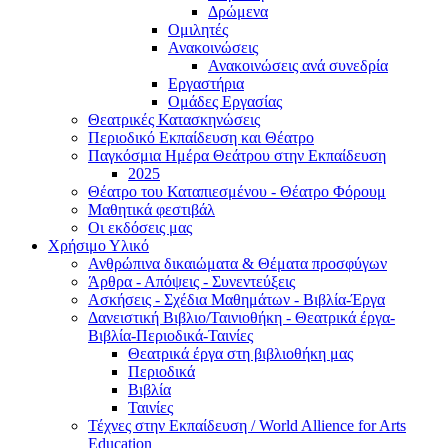
Δρώμενα
Ομιλητές
Ανακοινώσεις
Ανακοινώσεις ανά συνεδρία
Εργαστήρια
Ομάδες Εργασίας
Θεατρικές Κατασκηνώσεις
Περιοδικό Εκπαίδευση και Θέατρο
Παγκόσμια Ημέρα Θεάτρου στην Εκπαίδευση
2025
Θέατρο του Καταπιεσμένου - Θέατρο Φόρουμ
Μαθητικά φεστιβάλ
Οι εκδόσεις μας
Χρήσιμο Υλικό
Ανθρώπινα δικαιώματα & Θέματα προσφύγων
Άρθρα - Απόψεις - Συνεντεύξεις
Ασκήσεις - Σχέδια Μαθημάτων - Βιβλία-Έργα
Δανειστική Βιβλιο/Ταινιοθήκη - Θεατρικά έργα-
Βιβλία-Περιοδικά-Ταινίες
Θεατρικά έργα στη βιβλιοθήκη μας
Περιοδικά
Βιβλία
Ταινίες
Τέχνες στην Εκπαίδευση / World Allience for Arts
Education