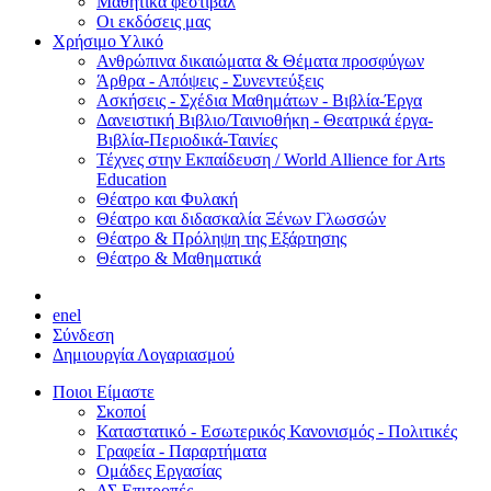
Μαθητικά φεστιβάλ
Οι εκδόσεις μας
Χρήσιμο Υλικό
Ανθρώπινα δικαιώματα & Θέματα προσφύγων
Άρθρα - Απόψεις - Συνεντεύξεις
Ασκήσεις - Σχέδια Μαθημάτων - Βιβλία-Έργα
Δανειστική Βιβλιο/Ταινιοθήκη - Θεατρικά έργα-
Βιβλία-Περιοδικά-Ταινίες
Τέχνες στην Εκπαίδευση / World Allience for Arts
Education
Θέατρο και Φυλακή
Θέατρο και διδασκαλία Ξένων Γλωσσών
Θέατρο & Πρόληψη της Εξάρτησης
Θέατρο & Μαθηματικά
en
el
Σύνδεση
Δημιουργία Λογαριασμού
Ποιοι Είμαστε
Σκοποί
Καταστατικό - Εσωτερικός Κανονισμός - Πολιτικές
Γραφεία - Παραρτήματα
Ομάδες Εργασίας
ΔΣ Επιτροπές