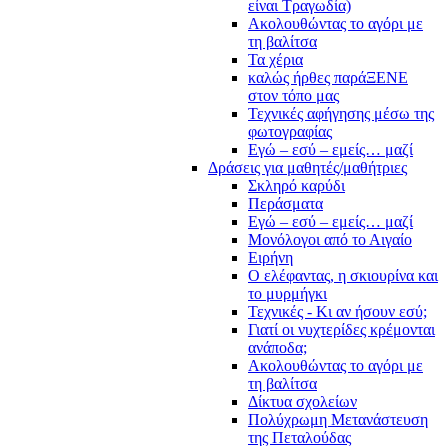
είναι Τραγωδία)
Ακολουθώντας το αγόρι με
τη βαλίτσα
Τα χέρια
καλώς ήρθες παράΞΕΝΕ
στον τόπο μας
Τεχνικές αφήγησης μέσω της
φωτογραφίας
Εγώ – εσύ – εμείς… μαζί
Δράσεις για μαθητές/μαθήτριες
Σκληρό καρύδι
Περάσματα
Εγώ – εσύ – εμείς… μαζί
Μονόλογοι από το Αιγαίο
Ειρήνη
Ο ελέφαντας, η σκιουρίνα και
το μυρμήγκι
Τεχνικές - Κι αν ήσουν εσύ;
Γιατί οι νυχτερίδες κρέμονται
ανάποδα;
Ακολουθώντας το αγόρι με
τη βαλίτσα
Δίκτυα σχολείων
Πολύχρωμη Μετανάστευση
της Πεταλούδας