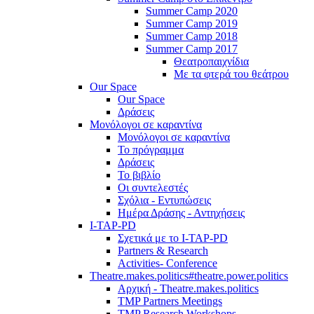
Summer Camp 2020
Summer Camp 2019
Summer Camp 2018
Summer Camp 2017
Θεατροπαιχνίδια
Με τα φτερά του θεάτρου
Our Space
Our Space
Δράσεις
Μονόλογοι σε καραντίνα
Μονόλογοι σε καραντίνα
Το πρόγραμμα
Δράσεις
Το βιβλίο
Οι συντελεστές
Σχόλια - Εντυπώσεις
Ημέρα Δράσης - Αντηχήσεις
I-TAP-PD
Σχετικά με το I-TAP-PD
Partners & Research
Activities- Conference
Theatre.makes.politics#theatre.power.politics
Αρχική - Theatre.makes.politics
TMP Partners Meetings
TMP Research Workshops