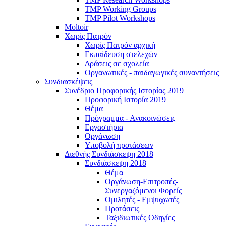
TMP Working Groups
TMP Pilot Workshops
Moltoir
Χωρίς Πατρόν
Χωρίς Πατρόν αρχική
Εκπαίδευση στελεχών
Δράσεις σε σχολεία
Οργανωτικές - παιδαγωγικές συναντήσεις
Συνδιασκέψεις
Συνέδριο Προφορικής Ιστορίας 2019
Προφορική Ιστορία 2019
Θέμα
Πρόγραμμα - Ανακοινώσεις
Εργαστήρια
Οργάνωση
Υποβολή προτάσεων
Διεθνής Συνδιάσκεψη 2018
Συνδιάσκεψη 2018
Θέμα
Οργάνωση-Επιτροπές-
Συνεργαζόμενοι Φορείς
Ομιλητές - Εμψυχωτές
Προτάσεις
Ταξιδιωτικές Οδηγίες