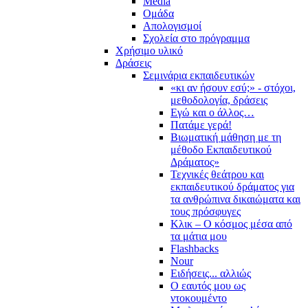
Media
Ομάδα
Απολογισμοί
Σχολεία στο πρόγραμμα
Χρήσιμο υλικό
Δράσεις
Σεμινάρια εκπαιδευτικών
«κι αν ήσουν εσύ;» - στόχοι,
μεθοδολογία, δράσεις
Εγώ και ο άλλος…
Πατάμε γερά!
Βιωματική μάθηση με τη
μέθοδο Εκπαιδευτικού
Δράματος»
Τεχνικές θεάτρου και
εκπαιδευτικού δράματος για
τα ανθρώπινα δικαιώματα και
τους πρόσφυγες
Κλικ – Ο κόσμος μέσα από
τα μάτια μου
Flashbacks
Nour
Ειδήσεις... αλλιώς
Ο εαυτός μου ως
ντοκουμέντο