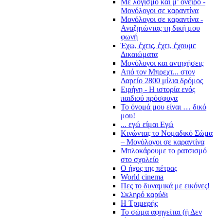
Με λογισμό και μ’ όνειρο -
Μονόλογοι σε καραντίνα
Μονόλογοι σε καραντίνα -
Αναζητώντας τη δική μου
φωνή
Έχω, έχεις, έχει, έχουμε
Δικαιώματα
Μονόλογοι και αντηχήσεις
Από τον Μπρεχτ... στον
Δαρείο 2800 μίλια δρόμος
Ειρήνη - Η ιστορία ενός
παιδιού πρόσφυγα
Το όνομά μου είναι … δικό
μου!
... εγώ είμαι Εγώ
Κινώντας το Νομαδικό Σώμα
– Μονόλογοι σε καραντίνα
Μπλοκάρουμε το ρατσισμό
στο σχολείο
Ο ήχος της πέτρας
World cinema
Πες το δυναμικά με εικόνες!
Σκληρό καρύδι
Η Τριμερής
Το σώμα αφηγείται (ή Δεν