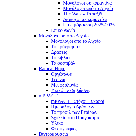
Μονόλογοι σε καραντίνα
Μονόλογοι από το Αιγαίο
The Walk - Το ταξίδι
Διάλογοι σε καραντίνα
Η επιμόρφωση 2025-2026
Επικοινωνία
Μονόλογοι από το Αιγαίο
Μονόλογοι από το Αιγαίο
Το πρόγραμμα
Δρασεις
Το βιβλίο
Τα φεστιβάλ
Radical Hope
Οργάνωση
Τι είναι
Μεθοδολογία
Υλικό - εκδηλώσεις
mPPACT
mPPACT - Στόχοι - Σκοποί
Ημερολόγιο Δράσεων
Το προφίλ των Εταίρων
Σχολεία στο Πρόγραμμα
Υλικό
Φωτογραφίες
Βιντεομουσεία