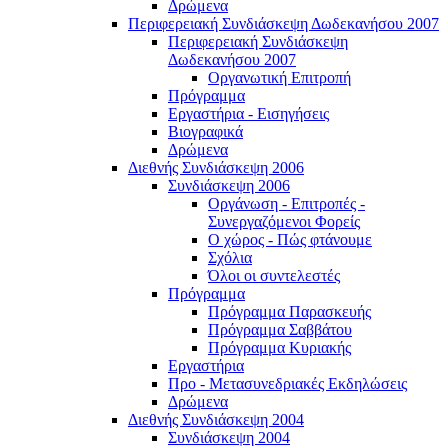
Δρώμενα
Περιφερειακή Συνδιάσκεψη Δωδεκανήσου 2007
Περιφερειακή Συνδιάσκεψη
Δωδεκανήσου 2007
Οργανωτική Επιτροπή
Πρόγραμμα
Εργαστήρια - Εισηγήσεις
Βιογραφικά
Δρώμενα
Διεθνής Συνδιάσκεψη 2006
Συνδιάσκεψη 2006
Οργάνωση - Επιτροπές -
Συνεργαζόμενοι Φορείς
Ο χώρος - Πώς φτάνουμε
Σχόλια
Όλοι οι συντελεστές
Πρόγραμμα
Πρόγραμμα Παρασκευής
Πρόγραμμα Σαββάτου
Πρόγραμμα Κυριακής
Εργαστήρια
Προ - Μετασυνεδριακές Εκδηλώσεις
Δρώμενα
Διεθνής Συνδιάσκεψη 2004
Συνδιάσκεψη 2004