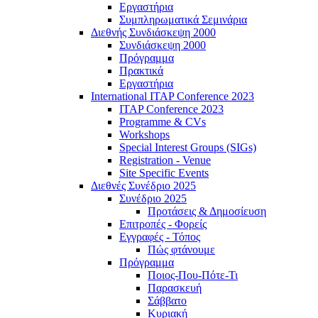
Εργαστήρια
Συμπληρωματικά Σεμινάρια
Διεθνής Συνδιάσκεψη 2000
Συνδιάσκεψη 2000
Πρόγραμμα
Πρακτικά
Εργαστήρια
International ITAP Conference 2023
ITAP Conference 2023
Programme & CVs
Workshops
Special Interest Groups (SIGs)
Registration - Venue
Site Specific Events
Διεθνές Συνέδριο 2025
Συνέδριο 2025
Προτάσεις & Δημοσίευση
Επιτροπές - Φορείς
Εγγραφές - Τόπος
Πώς φτάνουμε
Πρόγραμμα
Ποιος-Που-Πότε-Τι
Παρασκευή
Σάββατο
Κυριακή