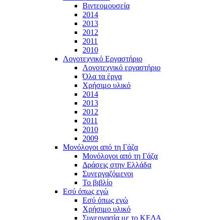
Βιντεομουσεία
2014
2013
2012
2011
2010
Λογοτεχνικό Εργαστήριο
Λογοτεχνικό εργαστήριο
Όλα τα έργα
Χρήσιμο υλικό
2014
2013
2012
2011
2010
2009
Μονόλογοι από τη Γάζα
Μονόλογοι από τη Γάζα
Δράσεις στην Ελλάδα
Συνεργαζόμενοι
To βιβλίο
Εσύ όπως εγώ
Εσύ όπως εγώ
Χρήσιμο υλικό
Συνεργασία με το ΚΕΔΑ