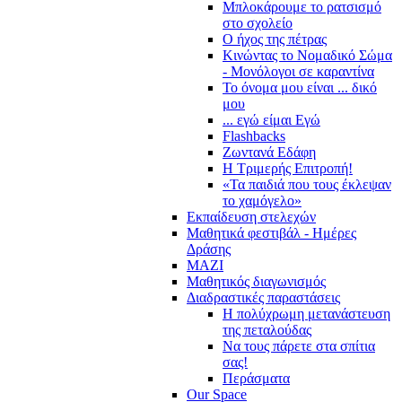
Μπλοκάρουμε το ρατσισμό
στο σχολείο
Ο ήχος της πέτρας
Κινώντας το Νομαδικό Σώμα
- Μονόλογοι σε καραντίνα
Το όνομα μου είναι ... δικό
μου
... εγώ είμαι Εγώ
Flashbacks
Ζωντανά Εδάφη
Η Τριμερής Επιτροπή!
«Τα παιδιά που τους έκλεψαν
το χαμόγελο»
Εκπαίδευση στελεχών
Μαθητικά φεστιβάλ - Ημέρες
Δράσης
ΜΑΖΙ
Μαθητικός διαγωνισμός
Διαδραστικές παραστάσεις
Η πολύχρωμη μετανάστευση
της πεταλούδας
Να τους πάρετε στα σπίτια
σας!
Περάσματα
Our Space