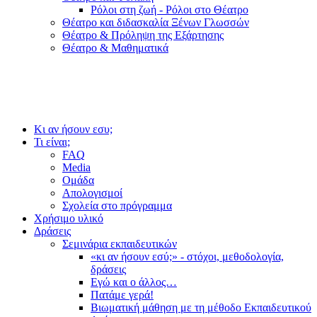
Ρόλοι στη ζωή - Ρόλοι στο Θέατρο
Θέατρο και διδασκαλία Ξένων Γλωσσών
Θέατρο & Πρόληψη της Εξάρτησης
Θέατρο & Μαθηματικά
Κι αν ήσουν εσυ;
Τι είναι;
FAQ
Media
Ομάδα
Απολογισμοί
Σχολεία στο πρόγραμμα
Χρήσιμο υλικό
Δράσεις
Σεμινάρια εκπαιδευτικών
«κι αν ήσουν εσύ;» - στόχοι, μεθοδολογία,
δράσεις
Εγώ και ο άλλος…
Πατάμε γερά!
Βιωματική μάθηση με τη μέθοδο Εκπαιδευτικού