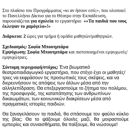
Στο πλαίσιο του Προγράμματος «κι αν ήσουν εσύ;», που υλοποιεί
το Πανελλήνιο Δίκτυο για το Θέατρο στην Εκπαίδευση,
παρουσιάζεται
για σχολεία
το εργαστήριο
««Τα παιδιά που τους
έκλεψαν το χαμόγελο»!»
Διάρκεια: 2
ώρες για τμήμα ή ομάδα μαθητών/μαθητριών.
Σχεδιασμός: Σοφία Μπουτμπάρα
Εμψύχωση: Σοφία Μπουτμπάρα
και πιστοποιημένοι εμψυχωτές/
εμψυχώτριες.
Σύντομη περιγραφή/στόχος:
Ένα βιωματικό
θεατροπαιδαγωγικό εργαστήριο, που στόχο έχει οι μαθητές/
τριες να εκφράσουν τις προσωπικές τους σκέψεις, και να
διερευνήσουν τις απόψεις των άλλων μέσα από την
αλληλεπίδραση. Θα επεξεργαστούμε το ζήτημα του πολέμου,
της προσφυγιάς, της καταπάτησης των ανθρωπίνων
δικαιωμάτων, των κοινωνικών διακρίσεων μέσα από
πραγματικές ιστορίες παιδιών.
Θα ξαναγελάσουν τα παιδιά, θα σπάσουμε τον φαύλο κύκλο
της βίας; Θα το ψάξουμε όλοι/ες μαζί, θα μοιραστούμε
εμπειρίες και συναισθήματα, θα παίξουμε, θα νιώσουμε!