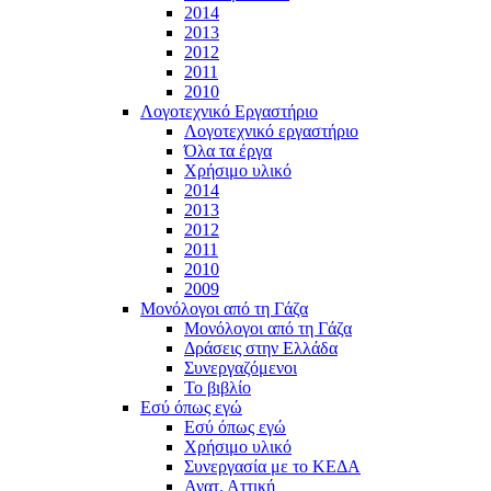
2014
2013
2012
2011
2010
Λογοτεχνικό Εργαστήριο
Λογοτεχνικό εργαστήριο
Όλα τα έργα
Χρήσιμο υλικό
2014
2013
2012
2011
2010
2009
Μονόλογοι από τη Γάζα
Μονόλογοι από τη Γάζα
Δράσεις στην Ελλάδα
Συνεργαζόμενοι
To βιβλίο
Εσύ όπως εγώ
Εσύ όπως εγώ
Χρήσιμο υλικό
Συνεργασία με το ΚΕΔΑ
Ανατ. Αττική