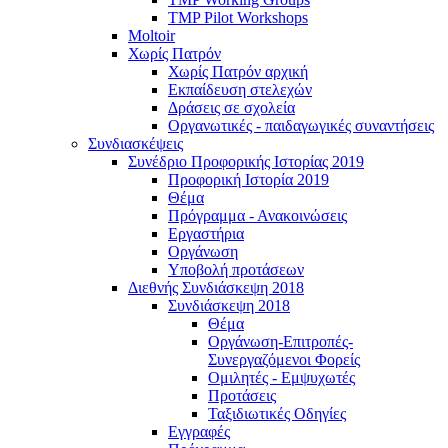
TMP Pilot Workshops
Moltoir
Χωρίς Πατρόν
Χωρίς Πατρόν αρχική
Εκπαίδευση στελεχών
Δράσεις σε σχολεία
Οργανωτικές - παιδαγωγικές συναντήσεις
Συνδιασκέψεις
Συνέδριο Προφορικής Ιστορίας 2019
Προφορική Ιστορία 2019
Θέμα
Πρόγραμμα - Ανακοινώσεις
Εργαστήρια
Οργάνωση
Υποβολή προτάσεων
Διεθνής Συνδιάσκεψη 2018
Συνδιάσκεψη 2018
Θέμα
Οργάνωση-Επιτροπές-
Συνεργαζόμενοι Φορείς
Ομιλητές - Εμψυχωτές
Προτάσεις
Ταξιδιωτικές Οδηγίες
Εγγραφές