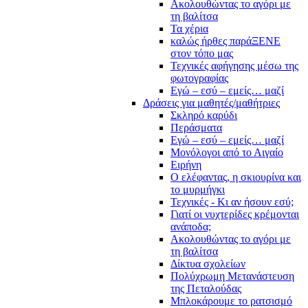
Ακολουθώντας το αγόρι με
τη βαλίτσα
Τα χέρια
καλώς ήρθες παράΞΕΝΕ
στον τόπο μας
Τεχνικές αφήγησης μέσω της
φωτογραφίας
Εγώ – εσύ – εμείς… μαζί
Δράσεις για μαθητές/μαθήτριες
Σκληρό καρύδι
Περάσματα
Εγώ – εσύ – εμείς… μαζί
Μονόλογοι από το Αιγαίο
Ειρήνη
Ο ελέφαντας, η σκιουρίνα και
το μυρμήγκι
Τεχνικές - Κι αν ήσουν εσύ;
Γιατί οι νυχτερίδες κρέμονται
ανάποδα;
Ακολουθώντας το αγόρι με
τη βαλίτσα
Δίκτυα σχολείων
Πολύχρωμη Μετανάστευση
της Πεταλούδας
Μπλοκάρουμε το ρατσισμό