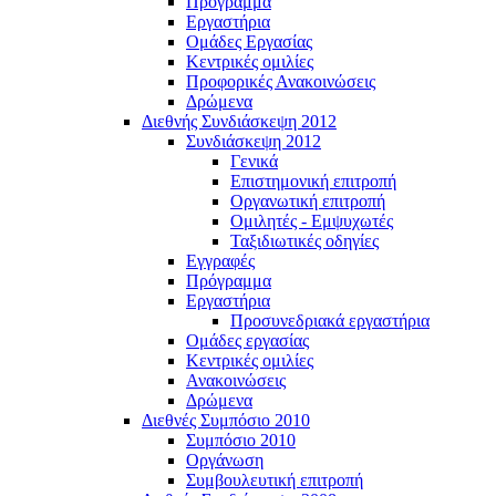
Πρόγραμμα
Εργαστήρια
Ομάδες Εργασίας
Κεντρικές ομιλίες
Προφορικές Ανακοινώσεις
Δρώμενα
Διεθνής Συνδιάσκεψη 2012
Συνδιάσκεψη 2012
Γενικά
Επιστημονική επιτροπή
Οργανωτική επιτροπή
Ομιλητές - Εμψυχωτές
Ταξιδιωτικές οδηγίες
Εγγραφές
Πρόγραμμα
Εργαστήρια
Προσυνεδριακά εργαστήρια
Ομάδες εργασίας
Κεντρικές ομιλίες
Ανακοινώσεις
Δρώμενα
Διεθνές Συμπόσιο 2010
Συμπόσιο 2010
Οργάνωση
Συμβουλευτική επιτροπή