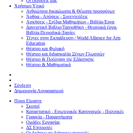
Οι εκδόσεις μας
Χρήσιμο Υλικό
Ανθρώπινα δικαιώματα & Θέματα προσφύγων
Άρθρα - Απόψεις - Συνεντεύξεις
Ασκήσεις - Σχέδια Μαθημάτων - Βιβλία-Έργα
Δανειστική Βιβλιο/Ταινιοθήκη - Θεατρικά έργα-
Βιβλία-Περιοδικά-Ταινίες
Τέχνες στην Εκπαίδευση / World Allience for Arts
Education
Θέατρο και Φυλακή
Θέατρο και διδασκαλία Ξένων Γλωσσών
Θέατρο & Πρόληψη της Εξάρτησης
Θέατρο & Μαθηματικά
Σύνδεση
Δημιουργία Λογαριασμού
Ποιοι Είμαστε
Σκοποί
Καταστατικό - Εσωτερικός Κανονισμός - Πολιτικές
Γραφεία - Παραρτήματα
Ομάδες Εργασίας
ΔΣ Επιτροπές
Οι δράσεις σε διάφορες περιοχές