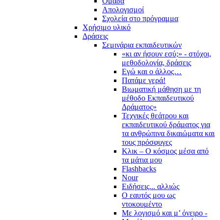
Ομάδα
Απολογισμοί
Σχολεία στο πρόγραμμα
Χρήσιμο υλικό
Δράσεις
Σεμινάρια εκπαιδευτικών
«κι αν ήσουν εσύ;» - στόχοι,
μεθοδολογία, δράσεις
Εγώ και ο άλλος…
Πατάμε γερά!
Βιωματική μάθηση με τη
μέθοδο Εκπαιδευτικού
Δράματος»
Τεχνικές θεάτρου και
εκπαιδευτικού δράματος για
τα ανθρώπινα δικαιώματα και
τους πρόσφυγες
Κλικ – Ο κόσμος μέσα από
τα μάτια μου
Flashbacks
Nour
Ειδήσεις... αλλιώς
Ο εαυτός μου ως
ντοκουμέντο
Με λογισμό και μ’ όνειρο -