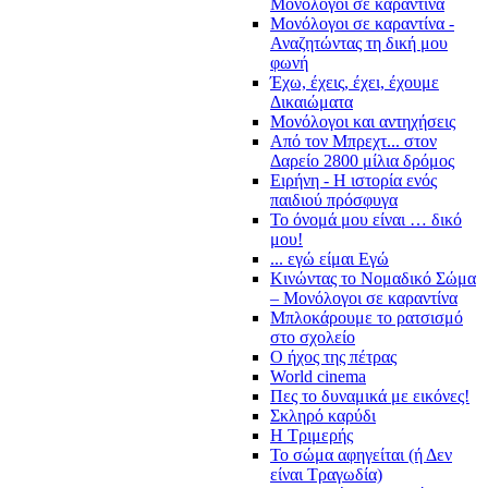
Μονόλογοι σε καραντίνα
Μονόλογοι σε καραντίνα -
Αναζητώντας τη δική μου
φωνή
Έχω, έχεις, έχει, έχουμε
Δικαιώματα
Μονόλογοι και αντηχήσεις
Από τον Μπρεχτ... στον
Δαρείο 2800 μίλια δρόμος
Ειρήνη - Η ιστορία ενός
παιδιού πρόσφυγα
Το όνομά μου είναι … δικό
μου!
... εγώ είμαι Εγώ
Κινώντας το Νομαδικό Σώμα
– Μονόλογοι σε καραντίνα
Μπλοκάρουμε το ρατσισμό
στο σχολείο
Ο ήχος της πέτρας
World cinema
Πες το δυναμικά με εικόνες!
Σκληρό καρύδι
Η Τριμερής
Το σώμα αφηγείται (ή Δεν
είναι Τραγωδία)