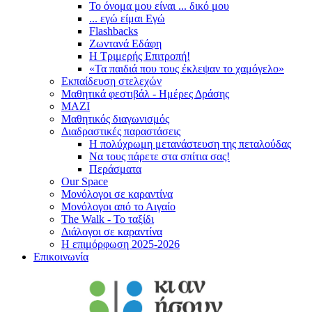
Το όνομα μου είναι ... δικό μου
... εγώ είμαι Εγώ
Flashbacks
Ζωντανά Εδάφη
Η Τριμερής Επιτροπή!
«Τα παιδιά που τους έκλεψαν το χαμόγελο»
Εκπαίδευση στελεχών
Μαθητικά φεστιβάλ - Ημέρες Δράσης
ΜΑΖΙ
Μαθητικός διαγωνισμός
Διαδραστικές παραστάσεις
Η πολύχρωμη μετανάστευση της πεταλούδας
Να τους πάρετε στα σπίτια σας!
Περάσματα
Our Space
Μονόλογοι σε καραντίνα
Μονόλογοι από το Αιγαίο
The Walk - Το ταξίδι
Διάλογοι σε καραντίνα
Η επιμόρφωση 2025-2026
Επικοινωνία