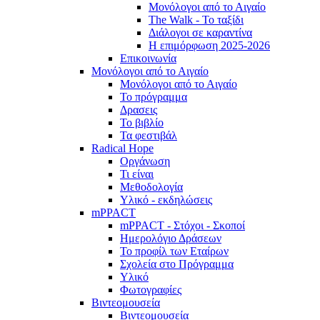
Μονόλογοι από το Αιγαίο
The Walk - Το ταξίδι
Διάλογοι σε καραντίνα
Η επιμόρφωση 2025-2026
Επικοινωνία
Μονόλογοι από το Αιγαίο
Μονόλογοι από το Αιγαίο
Το πρόγραμμα
Δρασεις
Το βιβλίο
Τα φεστιβάλ
Radical Hope
Οργάνωση
Τι είναι
Μεθοδολογία
Υλικό - εκδηλώσεις
mPPACT
mPPACT - Στόχοι - Σκοποί
Ημερολόγιο Δράσεων
Το προφίλ των Εταίρων
Σχολεία στο Πρόγραμμα
Υλικό
Φωτογραφίες
Βιντεομουσεία
Βιντεομουσεία