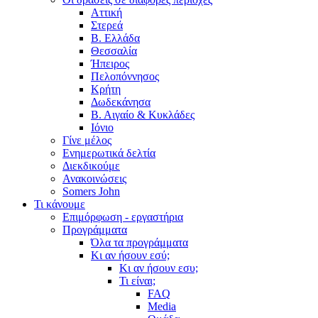
Αττική
Στερεά
Β. Ελλάδα
Θεσσαλία
Ήπειρος
Πελοπόννησος
Κρήτη
Δωδεκάνησα
Β. Αιγαίο & Κυκλάδες
Ιόνιο
Γίνε μέλος
Ενημερωτικά δελτία
Διεκδικούμε
Ανακοινώσεις
Somers John
Τι κάνουμε
Επιμόρφωση - εργαστήρια
Προγράμματα
Όλα τα προγράμματα
Κι αν ήσουν εσύ;
Κι αν ήσουν εσυ;
Τι είναι;
FAQ
Media