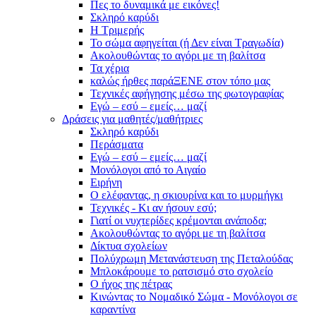
Πες το δυναμικά με εικόνες!
Σκληρό καρύδι
Η Τριμερής
Το σώμα αφηγείται (ή Δεν είναι Τραγωδία)
Ακολουθώντας το αγόρι με τη βαλίτσα
Τα χέρια
καλώς ήρθες παράΞΕΝΕ στον τόπο μας
Τεχνικές αφήγησης μέσω της φωτογραφίας
Εγώ – εσύ – εμείς… μαζί
Δράσεις για μαθητές/μαθήτριες
Σκληρό καρύδι
Περάσματα
Εγώ – εσύ – εμείς… μαζί
Μονόλογοι από το Αιγαίο
Ειρήνη
Ο ελέφαντας, η σκιουρίνα και το μυρμήγκι
Τεχνικές - Κι αν ήσουν εσύ;
Γιατί οι νυχτερίδες κρέμονται ανάποδα;
Ακολουθώντας το αγόρι με τη βαλίτσα
Δίκτυα σχολείων
Πολύχρωμη Μετανάστευση της Πεταλούδας
Μπλοκάρουμε το ρατσισμό στο σχολείο
Ο ήχος της πέτρας
Κινώντας το Νομαδικό Σώμα - Μονόλογοι σε
καραντίνα