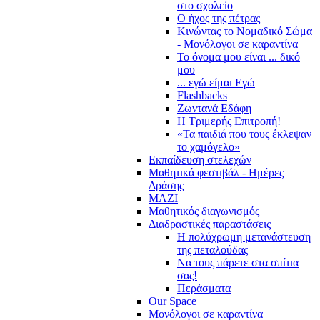
στο σχολείο
Ο ήχος της πέτρας
Κινώντας το Νομαδικό Σώμα
- Μονόλογοι σε καραντίνα
Το όνομα μου είναι ... δικό
μου
... εγώ είμαι Εγώ
Flashbacks
Ζωντανά Εδάφη
Η Τριμερής Επιτροπή!
«Τα παιδιά που τους έκλεψαν
το χαμόγελο»
Εκπαίδευση στελεχών
Μαθητικά φεστιβάλ - Ημέρες
Δράσης
ΜΑΖΙ
Μαθητικός διαγωνισμός
Διαδραστικές παραστάσεις
Η πολύχρωμη μετανάστευση
της πεταλούδας
Να τους πάρετε στα σπίτια
σας!
Περάσματα
Our Space
Μονόλογοι σε καραντίνα