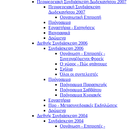
Περιφερειακή Συνδιάσκεψη Δωδεκανήσου 2007
Περιφερειακή Συνδιάσκεψη
Δωδεκανήσου 2007
Οργανωτική Επιτροπή
Πρόγραμμα
Εργαστήρια - Εισηγήσεις
Βιογραφικά
Δρώμενα
Διεθνής Συνδιάσκεψη 2006
Συνδιάσκεψη 2006
Οργάνωση - Επιτροπές -
Συνεργαζόμενοι Φορείς
Ο χώρος - Πώς φτάνουμε
Σχόλια
Όλοι οι συντελεστές
Πρόγραμμα
Πρόγραμμα Παρασκευής
Πρόγραμμα Σαββάτου
Πρόγραμμα Κυριακής
Εργαστήρια
Προ - Μετασυνεδριακές Εκδηλώσεις
Δρώμενα
Διεθνής Συνδιάσκεψη 2004
Συνδιάσκεψη 2004
Οργάνωση - Επιτροπές -