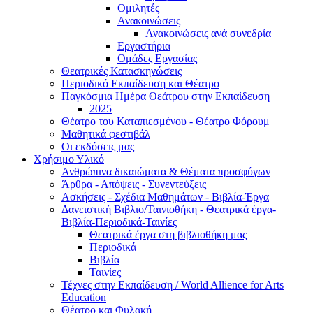
Ομιλητές
Ανακοινώσεις
Ανακοινώσεις ανά συνεδρία
Εργαστήρια
Ομάδες Εργασίας
Θεατρικές Κατασκηνώσεις
Περιοδικό Εκπαίδευση και Θέατρο
Παγκόσμια Ημέρα Θεάτρου στην Εκπαίδευση
2025
Θέατρο του Καταπιεσμένου - Θέατρο Φόρουμ
Μαθητικά φεστιβάλ
Οι εκδόσεις μας
Χρήσιμο Υλικό
Ανθρώπινα δικαιώματα & Θέματα προσφύγων
Άρθρα - Απόψεις - Συνεντεύξεις
Ασκήσεις - Σχέδια Μαθημάτων - Βιβλία-Έργα
Δανειστική Βιβλιο/Ταινιοθήκη - Θεατρικά έργα-
Βιβλία-Περιοδικά-Ταινίες
Θεατρικά έργα στη βιβλιοθήκη μας
Περιοδικά
Βιβλία
Ταινίες
Τέχνες στην Εκπαίδευση / World Allience for Arts
Education
Θέατρο και Φυλακή