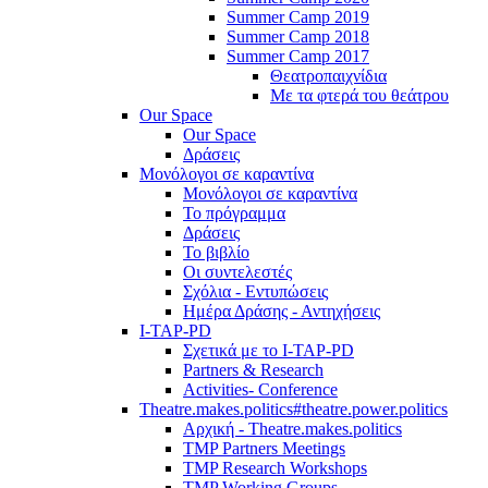
Summer Camp 2019
Summer Camp 2018
Summer Camp 2017
Θεατροπαιχνίδια
Με τα φτερά του θεάτρου
Our Space
Our Space
Δράσεις
Μονόλογοι σε καραντίνα
Μονόλογοι σε καραντίνα
Το πρόγραμμα
Δράσεις
Το βιβλίο
Οι συντελεστές
Σχόλια - Εντυπώσεις
Ημέρα Δράσης - Αντηχήσεις
I-TAP-PD
Σχετικά με το I-TAP-PD
Partners & Research
Activities- Conference
Theatre.makes.politics#theatre.power.politics
Αρχική - Theatre.makes.politics
TMP Partners Meetings
TMP Research Workshops
TMP Working Groups