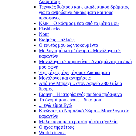
Δράματος»
Τεχνικές θεάτρου και εκπαιδευτικού δράματος
για τα ανθρώπινα δικαιώματα και τους
πρόσφυγες
Κλικ – Ο κόσμος μέσα από τα μάτια μου
Flashbacks
Nour
Ειδήσεις... αλλιώς
Ο εαυτός μου ως ντοκουμέντο
Με λογισμό και μ’ όνειρο - Μονόλογοι σε
καραντίνα
Μονόλογοι σε καραντίνα - Αναζητώντας τη δική
μου φωνή
Έχω, έχεις, έχει, έχουμε Δικαιώματα
Μονόλογοι και αντηχήσεις
Από τον Μπρεχτ... στον Δαρείο 2800 μίλια
δρόμος
Ειρήνη - Η ιστορία ενός παιδιού πρόσφυγα
Το όνομά μου είναι … δικό μου!
... εγώ είμαι Εγώ
Κινώντας το Νομαδικό Σώμα – Μονόλογοι σε
καραντίνα
Μπλοκάρουμε το ρατσισμό στο σχολείο
Ο ήχος της πέτρας
World cinema