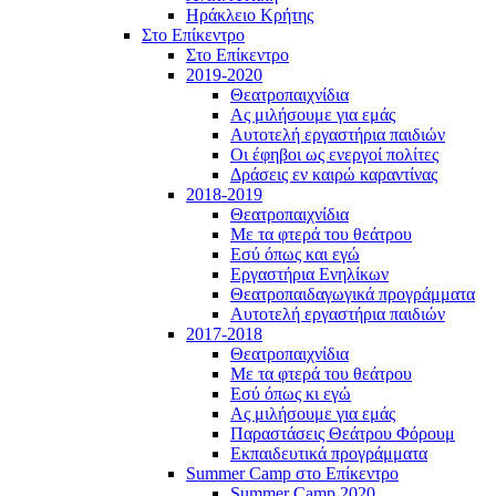
Ηράκλειο Κρήτης
Στο Επίκεντρο
Στο Επίκεντρο
2019-2020
Θεατροπαιχνίδια
Ας μιλήσουμε για εμάς
Αυτοτελή εργαστήρια παιδιών
Οι έφηβοι ως ενεργοί πολίτες
Δράσεις εν καιρώ καραντίνας
2018-2019
Θεατροπαιχνίδια
Με τα φτερά του θεάτρου
Εσύ όπως και εγώ
Εργαστήρια Ενηλίκων
Θεατροπαιδαγωγικά προγράμματα
Αυτοτελή εργαστήρια παιδιών
2017-2018
Θεατροπαιχνίδια
Με τα φτερά του θεάτρου
Εσύ όπως κι εγώ
Ας μιλήσουμε για εμάς
Παραστάσεις Θεάτρου Φόρουμ
Εκπαιδευτικά προγράμματα
Summer Camp στο Επίκεντρο
Summer Camp 2020