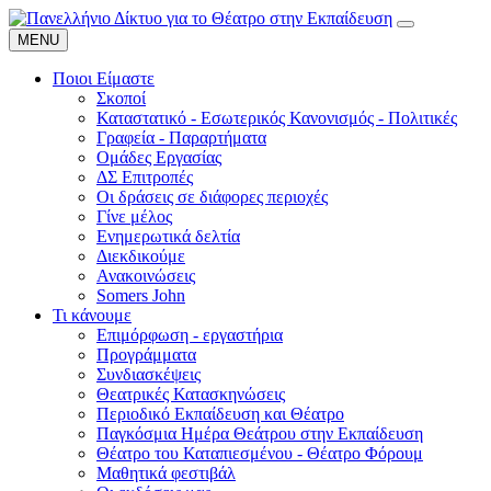
MENU
Ποιοι Είμαστε
Σκοποί
Καταστατικό - Εσωτερικός Κανονισμός - Πολιτικές
Γραφεία - Παραρτήματα
Ομάδες Εργασίας
ΔΣ Επιτροπές
Οι δράσεις σε διάφορες περιοχές
Γίνε μέλος
Ενημερωτικά δελτία
Διεκδικούμε
Ανακοινώσεις
Somers John
Τι κάνουμε
Επιμόρφωση - εργαστήρια
Προγράμματα
Συνδιασκέψεις
Θεατρικές Κατασκηνώσεις
Περιοδικό Εκπαίδευση και Θέατρο
Παγκόσμια Ημέρα Θεάτρου στην Εκπαίδευση
Θέατρο του Καταπιεσμένου - Θέατρο Φόρουμ
Μαθητικά φεστιβάλ