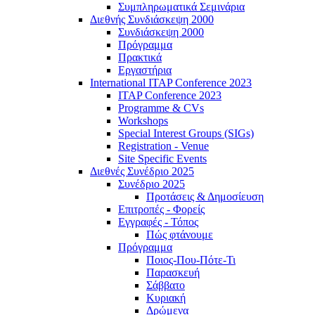
Συμπληρωματικά Σεμινάρια
Διεθνής Συνδιάσκεψη 2000
Συνδιάσκεψη 2000
Πρόγραμμα
Πρακτικά
Εργαστήρια
International ITAP Conference 2023
ITAP Conference 2023
Programme & CVs
Workshops
Special Interest Groups (SIGs)
Registration - Venue
Site Specific Events
Διεθνές Συνέδριο 2025
Συνέδριο 2025
Προτάσεις & Δημοσίευση
Επιτροπές - Φορείς
Εγγραφές - Τόπος
Πώς φτάνουμε
Πρόγραμμα
Ποιος-Που-Πότε-Τι
Παρασκευή
Σάββατο
Κυριακή
Δρώμενα