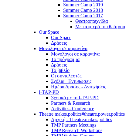
Summer Camp 2019
Summer Camp 2018
Summer Camp 2017
Θεατροπαιχνίδια
Με τα φτερά του θεάτρου
Our Space
Our Space
Δράσεις
Μονόλογοι σε καραντίνα
Μονόλογοι σε καραντίνα
Το πρόγραμμα
Δράσεις
Το βιβλίο
Οι συντελεστές
Σχόλια - Εντυπώσεις
Ημέρα Δράσης - Αντηχήσεις
I-TAP-PD
Σχετικά με το I-TAP-PD
Partners & Research
Activities- Conference
Theatre.makes.politics#theatre.power.politics
Αρχική - Theatre.makes.politics
TMP Partners Meetings
TMP Research Workshops
TMP Working Groups