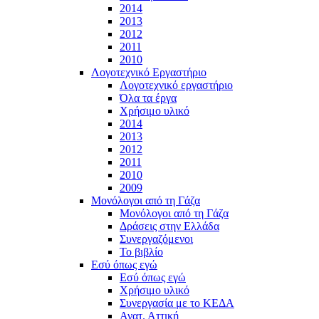
2014
2013
2012
2011
2010
Λογοτεχνικό Εργαστήριο
Λογοτεχνικό εργαστήριο
Όλα τα έργα
Χρήσιμο υλικό
2014
2013
2012
2011
2010
2009
Μονόλογοι από τη Γάζα
Μονόλογοι από τη Γάζα
Δράσεις στην Ελλάδα
Συνεργαζόμενοι
To βιβλίο
Εσύ όπως εγώ
Εσύ όπως εγώ
Χρήσιμο υλικό
Συνεργασία με το ΚΕΔΑ
Ανατ. Αττική