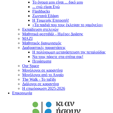
Το όνομα μου είναι ... δικό μου
... εγώ είμαι Εγώ
Flashbacks
Ζωντανά Εδάφη
Η Τριμερής Επιτροπή!
«Τα παιδιά που τους έκλεψαν το χαμόγελο»
Εκπαίδευση στελεχών
Μαθητικά φεστιβάλ - Ημέρες Δράσης
ΜΑΖΙ
Μαθητικός διαγωνισμός
Διαδραστικές παραστάσεις
Η πολύχρωμη μετανάστευση της πεταλούδας
Να τους πάρετε στα σπίτια σας!
Περάσματα
Our Space
Μονόλογοι σε καραντίνα
Μονόλογοι από το Αιγαίο
The Walk - Το ταξίδι
Διάλογοι σε καραντίνα
Η επιμόρφωση 2025-2026
Επικοινωνία