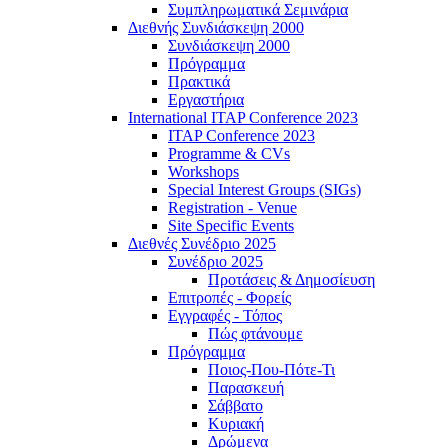
Συμπληρωματικά Σεμινάρια
Διεθνής Συνδιάσκεψη 2000
Συνδιάσκεψη 2000
Πρόγραμμα
Πρακτικά
Εργαστήρια
International ITAP Conference 2023
ITAP Conference 2023
Programme & CVs
Workshops
Special Interest Groups (SIGs)
Registration - Venue
Site Specific Events
Διεθνές Συνέδριο 2025
Συνέδριο 2025
Προτάσεις & Δημοσίευση
Επιτροπές - Φορείς
Εγγραφές - Τόπος
Πώς φτάνουμε
Πρόγραμμα
Ποιος-Που-Πότε-Τι
Παρασκευή
Σάββατο
Κυριακή
Δρώμενα