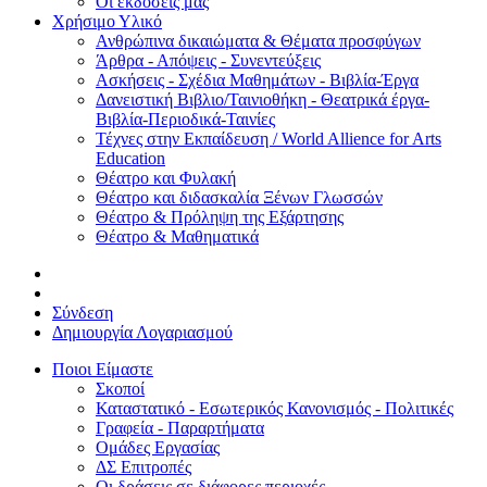
Οι εκδόσεις μας
Χρήσιμο Υλικό
Ανθρώπινα δικαιώματα & Θέματα προσφύγων
Άρθρα - Απόψεις - Συνεντεύξεις
Ασκήσεις - Σχέδια Μαθημάτων - Βιβλία-Έργα
Δανειστική Βιβλιο/Ταινιοθήκη - Θεατρικά έργα-
Βιβλία-Περιοδικά-Ταινίες
Τέχνες στην Εκπαίδευση / World Allience for Arts
Education
Θέατρο και Φυλακή
Θέατρο και διδασκαλία Ξένων Γλωσσών
Θέατρο & Πρόληψη της Εξάρτησης
Θέατρο & Μαθηματικά
Σύνδεση
Δημιουργία Λογαριασμού
Ποιοι Είμαστε
Σκοποί
Καταστατικό - Εσωτερικός Κανονισμός - Πολιτικές
Γραφεία - Παραρτήματα
Ομάδες Εργασίας
ΔΣ Επιτροπές
Οι δράσεις σε διάφορες περιοχές