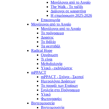
Μονόλογοι από το Αιγαίο
The Walk - Το ταξίδι
Διάλογοι σε καραντίνα
Η επιμόρφωση 2025-2026
Επικοινωνία
Μονόλογοι από το Αιγαίο
Μονόλογοι από το Αιγαίο
Το πρόγραμμα
Δρασεις
Το βιβλίο
Τα φεστιβάλ
Radical Hope
Οργάνωση
Τι είναι
Μεθοδολογία
Υλικό - εκδηλώσεις
mPPACT
mPPACT - Στόχοι - Σκοποί
Ημερολόγιο Δράσεων
Το προφίλ των Εταίρων
Σχολεία στο Πρόγραμμα
Υλικό
Φωτογραφίες
Βιντεομουσεία
Βιντεομουσεία