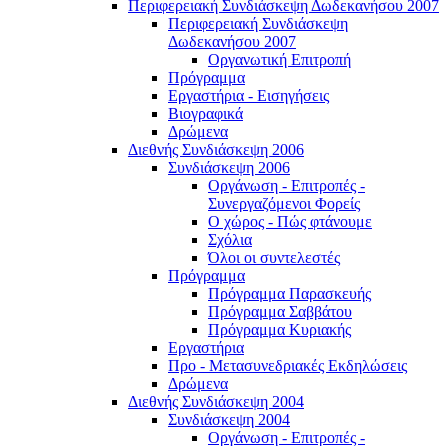
Περιφερειακή Συνδιάσκεψη Δωδεκανήσου 2007
Περιφερειακή Συνδιάσκεψη
Δωδεκανήσου 2007
Οργανωτική Επιτροπή
Πρόγραμμα
Εργαστήρια - Εισηγήσεις
Βιογραφικά
Δρώμενα
Διεθνής Συνδιάσκεψη 2006
Συνδιάσκεψη 2006
Οργάνωση - Επιτροπές -
Συνεργαζόμενοι Φορείς
Ο χώρος - Πώς φτάνουμε
Σχόλια
Όλοι οι συντελεστές
Πρόγραμμα
Πρόγραμμα Παρασκευής
Πρόγραμμα Σαββάτου
Πρόγραμμα Κυριακής
Εργαστήρια
Προ - Μετασυνεδριακές Εκδηλώσεις
Δρώμενα
Διεθνής Συνδιάσκεψη 2004
Συνδιάσκεψη 2004
Οργάνωση - Επιτροπές -