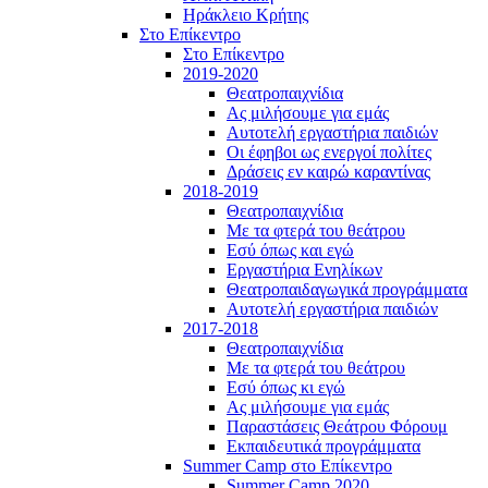
Ηράκλειο Κρήτης
Στο Επίκεντρο
Στο Επίκεντρο
2019-2020
Θεατροπαιχνίδια
Ας μιλήσουμε για εμάς
Αυτοτελή εργαστήρια παιδιών
Οι έφηβοι ως ενεργοί πολίτες
Δράσεις εν καιρώ καραντίνας
2018-2019
Θεατροπαιχνίδια
Με τα φτερά του θεάτρου
Εσύ όπως και εγώ
Εργαστήρια Ενηλίκων
Θεατροπαιδαγωγικά προγράμματα
Αυτοτελή εργαστήρια παιδιών
2017-2018
Θεατροπαιχνίδια
Με τα φτερά του θεάτρου
Εσύ όπως κι εγώ
Ας μιλήσουμε για εμάς
Παραστάσεις Θεάτρου Φόρουμ
Εκπαιδευτικά προγράμματα
Summer Camp στο Επίκεντρο
Summer Camp 2020