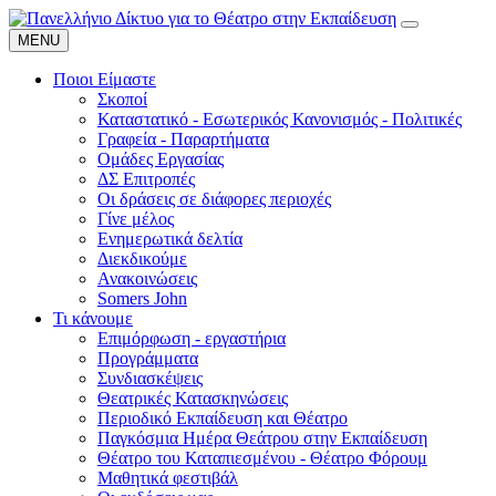
MENU
Ποιοι Είμαστε
Σκοποί
Καταστατικό - Εσωτερικός Κανονισμός - Πολιτικές
Γραφεία - Παραρτήματα
Ομάδες Εργασίας
ΔΣ Επιτροπές
Οι δράσεις σε διάφορες περιοχές
Γίνε μέλος
Ενημερωτικά δελτία
Διεκδικούμε
Ανακοινώσεις
Somers John
Τι κάνουμε
Επιμόρφωση - εργαστήρια
Προγράμματα
Συνδιασκέψεις
Θεατρικές Κατασκηνώσεις
Περιοδικό Εκπαίδευση και Θέατρο
Παγκόσμια Ημέρα Θεάτρου στην Εκπαίδευση
Θέατρο του Καταπιεσμένου - Θέατρο Φόρουμ
Μαθητικά φεστιβάλ