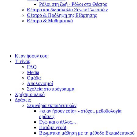
Ρόλοι στη ζωή - Ρόλοι στο Θέατρο
Θέατρο και διδασκαλία Ξένων Γλωσσών
Θέατρο & Πρόληψη της Εξάρτησης
Θέατρο & Μαθηματικά
Κι αν ήσουν εσυ;
Τι είναι;
FAQ
Media
Ομάδα
Απολογισμοί
Σχολεία στο πρόγραμμα
Χρήσιμο υλικό
Δράσεις
Σεμινάρια εκπαιδευτικών
«κι αν ήσουν εσύ;» - στόχοι, μεθοδολογία,
δράσεις
Εγώ και ο άλλος…
Πατάμε γερά!
Βιωματική μάθηση με τη μέθοδο Εκπαιδευτικού