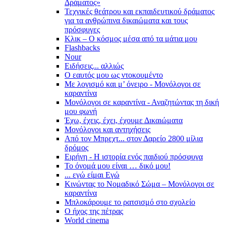
Δράματος»
Τεχνικές θεάτρου και εκπαιδευτικού δράματος
για τα ανθρώπινα δικαιώματα και τους
πρόσφυγες
Κλικ – Ο κόσμος μέσα από τα μάτια μου
Flashbacks
Nour
Ειδήσεις... αλλιώς
Ο εαυτός μου ως ντοκουμέντο
Με λογισμό και μ’ όνειρο - Μονόλογοι σε
καραντίνα
Μονόλογοι σε καραντίνα - Αναζητώντας τη δική
μου φωνή
Έχω, έχεις, έχει, έχουμε Δικαιώματα
Μονόλογοι και αντηχήσεις
Από τον Μπρεχτ... στον Δαρείο 2800 μίλια
δρόμος
Ειρήνη - Η ιστορία ενός παιδιού πρόσφυγα
Το όνομά μου είναι … δικό μου!
... εγώ είμαι Εγώ
Κινώντας το Νομαδικό Σώμα – Μονόλογοι σε
καραντίνα
Μπλοκάρουμε το ρατσισμό στο σχολείο
Ο ήχος της πέτρας
World cinema