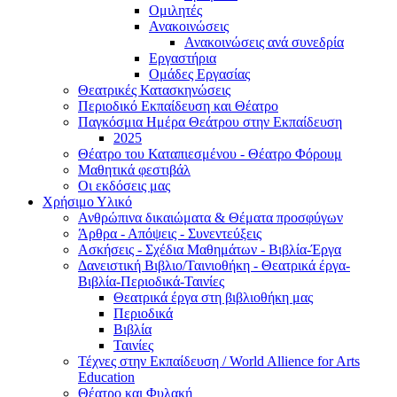
Ομιλητές
Ανακοινώσεις
Ανακοινώσεις ανά συνεδρία
Εργαστήρια
Ομάδες Εργασίας
Θεατρικές Κατασκηνώσεις
Περιοδικό Εκπαίδευση και Θέατρο
Παγκόσμια Ημέρα Θεάτρου στην Εκπαίδευση
2025
Θέατρο του Καταπιεσμένου - Θέατρο Φόρουμ
Μαθητικά φεστιβάλ
Οι εκδόσεις μας
Χρήσιμο Υλικό
Ανθρώπινα δικαιώματα & Θέματα προσφύγων
Άρθρα - Απόψεις - Συνεντεύξεις
Ασκήσεις - Σχέδια Μαθημάτων - Βιβλία-Έργα
Δανειστική Βιβλιο/Ταινιοθήκη - Θεατρικά έργα-
Βιβλία-Περιοδικά-Ταινίες
Θεατρικά έργα στη βιβλιοθήκη μας
Περιοδικά
Βιβλία
Ταινίες
Τέχνες στην Εκπαίδευση / World Allience for Arts
Education
Θέατρο και Φυλακή