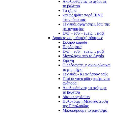
Ακολουθώντας το αγόρι με
τη βαλίτσα
Τα χέρια
καλώς ήρθες παράΞΕΝΕ
στον τόπο μας
Τεχνικές αφήγησης μέσω της
φωτογραφίας
Εγώ – εσύ – εμείς… μαζί
Δράσεις για μαθητές/μαθήτριες
Σκληρό καρύδι
Περάσματα
Εγώ – εσύ – εμείς… μαζί
Μονόλογοι από το Αιγαίο
Ειρήνη
Ο ελέφαντας, η σκιουρίνα και
το μυρμήγκι
Τεχνικές - Κι αν ήσουν εσύ;
Γιατί οι νυχτερίδες κρέμονται
ανάποδα;
Ακολουθώντας το αγόρι με
τη βαλίτσα
Δίκτυα σχολείων
Πολύχρωμη Μετανάστευση
της Πεταλούδας
Μπλοκάρουμε το ρατσισμό