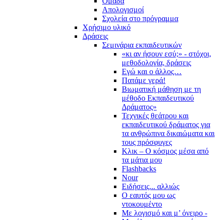
Ομάδα
Απολογισμοί
Σχολεία στο πρόγραμμα
Χρήσιμο υλικό
Δράσεις
Σεμινάρια εκπαιδευτικών
«κι αν ήσουν εσύ;» - στόχοι,
μεθοδολογία, δράσεις
Εγώ και ο άλλος…
Πατάμε γερά!
Βιωματική μάθηση με τη
μέθοδο Εκπαιδευτικού
Δράματος»
Τεχνικές θεάτρου και
εκπαιδευτικού δράματος για
τα ανθρώπινα δικαιώματα και
τους πρόσφυγες
Κλικ – Ο κόσμος μέσα από
τα μάτια μου
Flashbacks
Nour
Ειδήσεις... αλλιώς
Ο εαυτός μου ως
ντοκουμέντο
Με λογισμό και μ’ όνειρο -