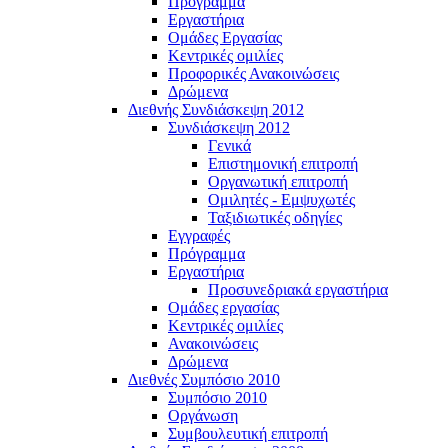
Πρόγραμμα
Εργαστήρια
Ομάδες Εργασίας
Κεντρικές ομιλίες
Προφορικές Ανακοινώσεις
Δρώμενα
Διεθνής Συνδιάσκεψη 2012
Συνδιάσκεψη 2012
Γενικά
Επιστημονική επιτροπή
Οργανωτική επιτροπή
Ομιλητές - Εμψυχωτές
Ταξιδιωτικές οδηγίες
Εγγραφές
Πρόγραμμα
Εργαστήρια
Προσυνεδριακά εργαστήρια
Ομάδες εργασίας
Κεντρικές ομιλίες
Ανακοινώσεις
Δρώμενα
Διεθνές Συμπόσιο 2010
Συμπόσιο 2010
Οργάνωση
Συμβουλευτική επιτροπή