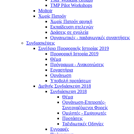
TMP Pilot Workshops
Moltoir
Χωρίς Πατρόν
Χωρίς Πατρόν αρχική
Εκπαίδευση στελεχών
Δράσεις σε σχολεία
Οργανωτικές - παιδαγωγικές συναντήσεις
Συνδιασκέψεις
Συνέδριο Προφορικής Ιστορίας 2019
Προφορική Ιστορία 2019
Θέμα
Πρόγραμμα - Ανακοινώσεις
Εργαστήρια
Οργάνωση
Υποβολή προτάσεων
Διεθνής Συνδιάσκεψη 2018
Συνδιάσκεψη 2018
Θέμα
Οργάνωση-Επιτροπές-
Συνεργαζόμενοι Φορείς
Ομιλητές - Εμψυχωτές
Προτάσεις
Ταξιδιωτικές Οδηγίες
Εγγραφές