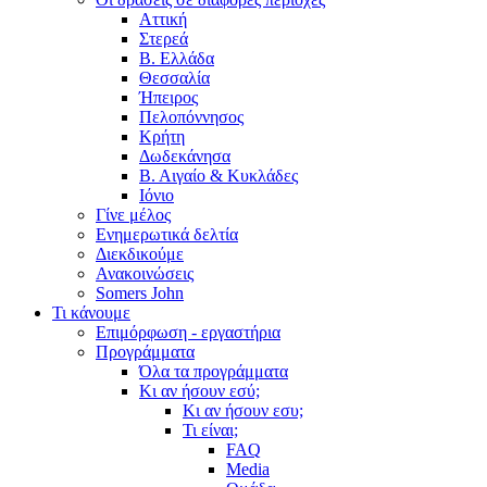
Αττική
Στερεά
Β. Ελλάδα
Θεσσαλία
Ήπειρος
Πελοπόννησος
Κρήτη
Δωδεκάνησα
Β. Αιγαίο & Κυκλάδες
Ιόνιο
Γίνε μέλος
Ενημερωτικά δελτία
Διεκδικούμε
Ανακοινώσεις
Somers John
Τι κάνουμε
Επιμόρφωση - εργαστήρια
Προγράμματα
Όλα τα προγράμματα
Κι αν ήσουν εσύ;
Κι αν ήσουν εσυ;
Τι είναι;
FAQ
Media