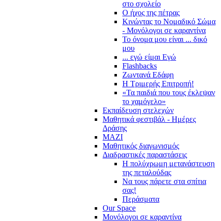
στο σχολείο
Ο ήχος της πέτρας
Κινώντας το Νομαδικό Σώμα
- Μονόλογοι σε καραντίνα
Το όνομα μου είναι ... δικό
μου
... εγώ είμαι Εγώ
Flashbacks
Ζωντανά Εδάφη
Η Τριμερής Επιτροπή!
«Τα παιδιά που τους έκλεψαν
το χαμόγελο»
Εκπαίδευση στελεχών
Μαθητικά φεστιβάλ - Ημέρες
Δράσης
ΜΑΖΙ
Μαθητικός διαγωνισμός
Διαδραστικές παραστάσεις
Η πολύχρωμη μετανάστευση
της πεταλούδας
Να τους πάρετε στα σπίτια
σας!
Περάσματα
Our Space
Μονόλογοι σε καραντίνα