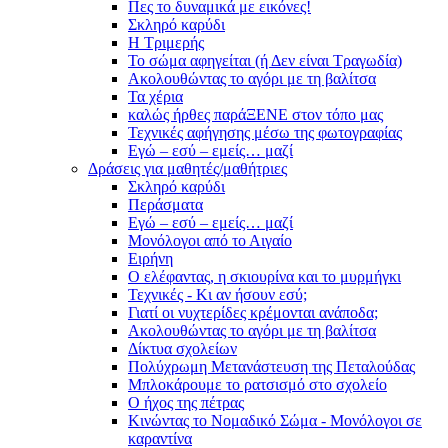
Πες το δυναμικά με εικόνες!
Σκληρό καρύδι
Η Τριμερής
Το σώμα αφηγείται (ή Δεν είναι Τραγωδία)
Ακολουθώντας το αγόρι με τη βαλίτσα
Τα χέρια
καλώς ήρθες παράΞΕΝΕ στον τόπο μας
Τεχνικές αφήγησης μέσω της φωτογραφίας
Εγώ – εσύ – εμείς… μαζί
Δράσεις για μαθητές/μαθήτριες
Σκληρό καρύδι
Περάσματα
Εγώ – εσύ – εμείς… μαζί
Μονόλογοι από το Αιγαίο
Ειρήνη
Ο ελέφαντας, η σκιουρίνα και το μυρμήγκι
Τεχνικές - Κι αν ήσουν εσύ;
Γιατί οι νυχτερίδες κρέμονται ανάποδα;
Ακολουθώντας το αγόρι με τη βαλίτσα
Δίκτυα σχολείων
Πολύχρωμη Μετανάστευση της Πεταλούδας
Μπλοκάρουμε το ρατσισμό στο σχολείο
Ο ήχος της πέτρας
Κινώντας το Νομαδικό Σώμα - Μονόλογοι σε
καραντίνα