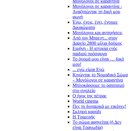
Μονόλογοι σε καραντίνα
Μονόλογοι σε καραντίνα -
Αναζητώντας τη δική μου
φωνή
Έχω, έχεις, έχει, έχουμε
Δικαιώματα
Μονόλογοι και αντηχήσεις
Από τον Μπρεχτ... στον
Δαρείο 2800 μίλια δρόμος
Ειρήνη - Η ιστορία ενός
παιδιού πρόσφυγα
Το όνομά μου είναι … δικό
μου!
... εγώ είμαι Εγώ
Κινώντας το Νομαδικό Σώμα
– Μονόλογοι σε καραντίνα
Μπλοκάρουμε το ρατσισμό
στο σχολείο
Ο ήχος της πέτρας
World cinema
Πες το δυναμικά με εικόνες!
Σκληρό καρύδι
Η Τριμερής
Το σώμα αφηγείται (ή Δεν
είναι Τραγωδία)