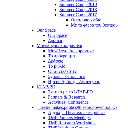
Summer Camp 2019
Summer Camp 2018
Summer Camp 2017
Θεατροπαιχνίδια
Με τα φτερά του θεάτρου
Our Space
Our Space
Δράσεις
Μονόλογοι σε καραντίνα
Μονόλογοι σε καραντίνα
Το πρόγραμμα
Δράσεις
Το βιβλίο
Οι συντελεστές
Σχόλια - Εντυπώσεις
Ημέρα Δράσης - Αντηχήσεις
I-TAP-PD
Σχετικά με το I-TAP-PD
Partners & Research
Activities- Conference
Theatre.makes.politics#theatre.power.politics
Αρχική - Theatre.makes.politics
TMP Partners Meetings
TMP Research Workshops
TMP Working Groups