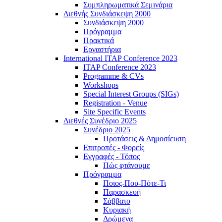
Συμπληρωματικά Σεμινάρια
Διεθνής Συνδιάσκεψη 2000
Συνδιάσκεψη 2000
Πρόγραμμα
Πρακτικά
Εργαστήρια
International ITAP Conference 2023
ITAP Conference 2023
Programme & CVs
Workshops
Special Interest Groups (SIGs)
Registration - Venue
Site Specific Events
Διεθνές Συνέδριο 2025
Συνέδριο 2025
Προτάσεις & Δημοσίευση
Επιτροπές - Φορείς
Εγγραφές - Τόπος
Πώς φτάνουμε
Πρόγραμμα
Ποιος-Που-Πότε-Τι
Παρασκευή
Σάββατο
Κυριακή
Δρώμενα