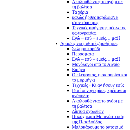
Ακολουθώντας το αγόρι με
τη βαλίτσα
Τα χέρια
καλώς ήρθες παράΞΕΝΕ
στον τόπο μας
Τεχνικές αφήγησης μέσω της
φωτογραφίας
Εγώ – εσύ – εμείς… μαζί
Δράσεις για μαθητές/μαθήτριες
Σκληρό καρύδι
Περάσματα
Εγώ – εσύ – εμείς… μαζί
Μονόλογοι από το Αιγαίο
Ειρήνη
Ο ελέφαντας, η σκιουρίνα και
το μυρμήγκι
Τεχνικές - Κι αν ήσουν εσύ;
Γιατί οι νυχτερίδες κρέμονται
ανάποδα;
Ακολουθώντας το αγόρι με
τη βαλίτσα
Δίκτυα σχολείων
Πολύχρωμη Μετανάστευση
της Πεταλούδας
Μπλοκάρουμε το ρατσισμό