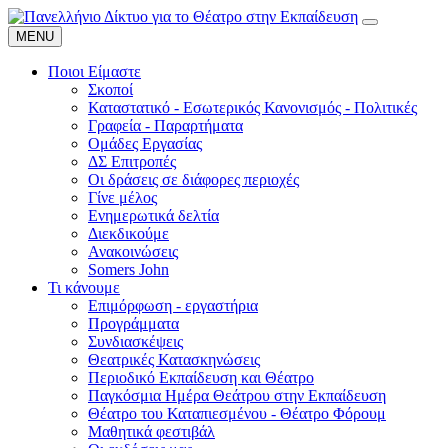
MENU
Ποιοι Είμαστε
Σκοποί
Καταστατικό - Εσωτερικός Κανονισμός - Πολιτικές
Γραφεία - Παραρτήματα
Ομάδες Εργασίας
ΔΣ Επιτροπές
Οι δράσεις σε διάφορες περιοχές
Γίνε μέλος
Ενημερωτικά δελτία
Διεκδικούμε
Ανακοινώσεις
Somers John
Τι κάνουμε
Επιμόρφωση - εργαστήρια
Προγράμματα
Συνδιασκέψεις
Θεατρικές Κατασκηνώσεις
Περιοδικό Εκπαίδευση και Θέατρο
Παγκόσμια Ημέρα Θεάτρου στην Εκπαίδευση
Θέατρο του Καταπιεσμένου - Θέατρο Φόρουμ
Μαθητικά φεστιβάλ