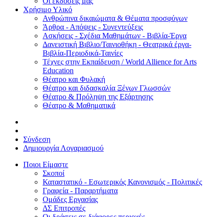
Οι εκδόσεις μας
Χρήσιμο Υλικό
Ανθρώπινα δικαιώματα & Θέματα προσφύγων
Άρθρα - Απόψεις - Συνεντεύξεις
Ασκήσεις - Σχέδια Μαθημάτων - Βιβλία-Έργα
Δανειστική Βιβλιο/Ταινιοθήκη - Θεατρικά έργα-
Βιβλία-Περιοδικά-Ταινίες
Τέχνες στην Εκπαίδευση / World Allience for Arts
Education
Θέατρο και Φυλακή
Θέατρο και διδασκαλία Ξένων Γλωσσών
Θέατρο & Πρόληψη της Εξάρτησης
Θέατρο & Μαθηματικά
Σύνδεση
Δημιουργία Λογαριασμού
Ποιοι Είμαστε
Σκοποί
Καταστατικό - Εσωτερικός Κανονισμός - Πολιτικές
Γραφεία - Παραρτήματα
Ομάδες Εργασίας
ΔΣ Επιτροπές
Οι δράσεις σε διάφορες περιοχές