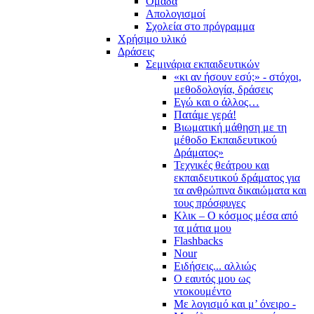
Ομάδα
Απολογισμοί
Σχολεία στο πρόγραμμα
Χρήσιμο υλικό
Δράσεις
Σεμινάρια εκπαιδευτικών
«κι αν ήσουν εσύ;» - στόχοι,
μεθοδολογία, δράσεις
Εγώ και ο άλλος…
Πατάμε γερά!
Βιωματική μάθηση με τη
μέθοδο Εκπαιδευτικού
Δράματος»
Τεχνικές θεάτρου και
εκπαιδευτικού δράματος για
τα ανθρώπινα δικαιώματα και
τους πρόσφυγες
Κλικ – Ο κόσμος μέσα από
τα μάτια μου
Flashbacks
Nour
Ειδήσεις... αλλιώς
Ο εαυτός μου ως
ντοκουμέντο
Με λογισμό και μ’ όνειρο -