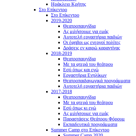
Ηράκλειο Κρήτης
Στο Επίκεντρο
Στο Επίκεντρο
2019-2020
Θεατροπαιχνίδια
Ας μιλήσουμε για εμάς
Αυτοτελή εργαστήρια παιδιών
Οι έφηβοι ως ενεργοί πολίτες
Δράσεις εν καιρώ καραντίνας
2018-2019
Θεατροπαιχνίδια
Με τα φτερά του θεάτρου
Εσύ όπως και εγώ
Εργαστήρια Ενηλίκων
Θεατροπαιδαγωγικά προγράμματα
Αυτοτελή εργαστήρια παιδιών
2017-2018
Θεατροπαιχνίδια
Με τα φτερά του θεάτρου
Εσύ όπως κι εγώ
Ας μιλήσουμε για εμάς
Παραστάσεις Θεάτρου Φόρουμ
Εκπαιδευτικά προγράμματα
Summer Camp στο Επίκεντρο
Summer Camp 2020