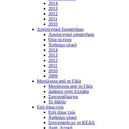
2014
2013
2012
2011
2010
Λογοτεχνικό Εργαστήριο
Λογοτεχνικό εργαστήριο
Όλα τα έργα
Χρήσιμο υλικό
2014
2013
2012
2011
2010
2009
Μονόλογοι από τη Γάζα
Μονόλογοι από τη Γάζα
Δράσεις στην Ελλάδα
Συνεργαζόμενοι
To βιβλίο
Εσύ όπως εγώ
Εσύ όπως εγώ
Χρήσιμο υλικό
Συνεργασία με το ΚΕΔΑ
Ανατ. Αττική