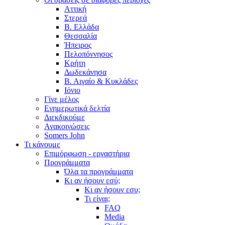
Αττική
Στερεά
Β. Ελλάδα
Θεσσαλία
Ήπειρος
Πελοπόννησος
Κρήτη
Δωδεκάνησα
Β. Αιγαίο & Κυκλάδες
Ιόνιο
Γίνε μέλος
Ενημερωτικά δελτία
Διεκδικούμε
Ανακοινώσεις
Somers John
Τι κάνουμε
Επιμόρφωση - εργαστήρια
Προγράμματα
Όλα τα προγράμματα
Κι αν ήσουν εσύ;
Κι αν ήσουν εσυ;
Τι είναι;
FAQ
Media