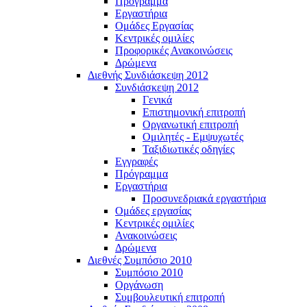
Πρόγραμμα
Εργαστήρια
Ομάδες Εργασίας
Κεντρικές ομιλίες
Προφορικές Ανακοινώσεις
Δρώμενα
Διεθνής Συνδιάσκεψη 2012
Συνδιάσκεψη 2012
Γενικά
Επιστημονική επιτροπή
Οργανωτική επιτροπή
Ομιλητές - Εμψυχωτές
Ταξιδιωτικές οδηγίες
Εγγραφές
Πρόγραμμα
Εργαστήρια
Προσυνεδριακά εργαστήρια
Ομάδες εργασίας
Κεντρικές ομιλίες
Ανακοινώσεις
Δρώμενα
Διεθνές Συμπόσιο 2010
Συμπόσιο 2010
Οργάνωση
Συμβουλευτική επιτροπή