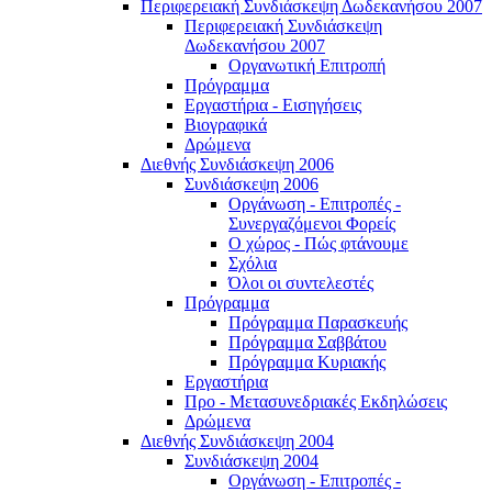
Περιφερειακή Συνδιάσκεψη Δωδεκανήσου 2007
Περιφερειακή Συνδιάσκεψη
Δωδεκανήσου 2007
Οργανωτική Επιτροπή
Πρόγραμμα
Εργαστήρια - Εισηγήσεις
Βιογραφικά
Δρώμενα
Διεθνής Συνδιάσκεψη 2006
Συνδιάσκεψη 2006
Οργάνωση - Επιτροπές -
Συνεργαζόμενοι Φορείς
Ο χώρος - Πώς φτάνουμε
Σχόλια
Όλοι οι συντελεστές
Πρόγραμμα
Πρόγραμμα Παρασκευής
Πρόγραμμα Σαββάτου
Πρόγραμμα Κυριακής
Εργαστήρια
Προ - Μετασυνεδριακές Εκδηλώσεις
Δρώμενα
Διεθνής Συνδιάσκεψη 2004
Συνδιάσκεψη 2004
Οργάνωση - Επιτροπές -