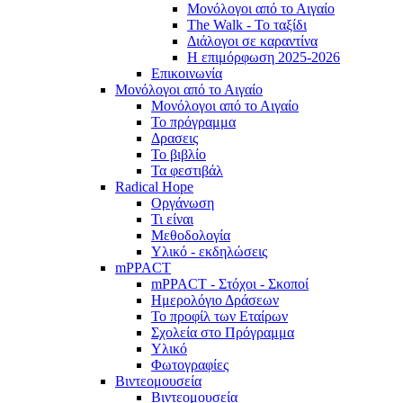
Μονόλογοι από το Αιγαίο
The Walk - Το ταξίδι
Διάλογοι σε καραντίνα
Η επιμόρφωση 2025-2026
Επικοινωνία
Μονόλογοι από το Αιγαίο
Μονόλογοι από το Αιγαίο
Το πρόγραμμα
Δρασεις
Το βιβλίο
Τα φεστιβάλ
Radical Hope
Οργάνωση
Τι είναι
Μεθοδολογία
Υλικό - εκδηλώσεις
mPPACT
mPPACT - Στόχοι - Σκοποί
Ημερολόγιο Δράσεων
Το προφίλ των Εταίρων
Σχολεία στο Πρόγραμμα
Υλικό
Φωτογραφίες
Βιντεομουσεία
Βιντεομουσεία