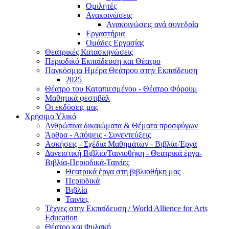
Ομιλητές
Ανακοινώσεις
Ανακοινώσεις ανά συνεδρία
Εργαστήρια
Ομάδες Εργασίας
Θεατρικές Κατασκηνώσεις
Περιοδικό Εκπαίδευση και Θέατρο
Παγκόσμια Ημέρα Θεάτρου στην Εκπαίδευση
2025
Θέατρο του Καταπιεσμένου - Θέατρο Φόρουμ
Μαθητικά φεστιβάλ
Οι εκδόσεις μας
Χρήσιμο Υλικό
Ανθρώπινα δικαιώματα & Θέματα προσφύγων
Άρθρα - Απόψεις - Συνεντεύξεις
Ασκήσεις - Σχέδια Μαθημάτων - Βιβλία-Έργα
Δανειστική Βιβλιο/Ταινιοθήκη - Θεατρικά έργα-
Βιβλία-Περιοδικά-Ταινίες
Θεατρικά έργα στη βιβλιοθήκη μας
Περιοδικά
Βιβλία
Ταινίες
Τέχνες στην Εκπαίδευση / World Allience for Arts
Education
Θέατρο και Φυλακή