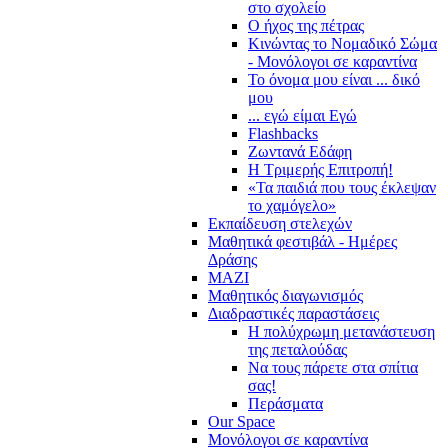
στο σχολείο
Ο ήχος της πέτρας
Κινώντας το Νομαδικό Σώμα
- Μονόλογοι σε καραντίνα
Το όνομα μου είναι ... δικό
μου
... εγώ είμαι Εγώ
Flashbacks
Ζωντανά Εδάφη
Η Τριμερής Επιτροπή!
«Τα παιδιά που τους έκλεψαν
το χαμόγελο»
Εκπαίδευση στελεχών
Μαθητικά φεστιβάλ - Ημέρες
Δράσης
ΜΑΖΙ
Μαθητικός διαγωνισμός
Διαδραστικές παραστάσεις
Η πολύχρωμη μετανάστευση
της πεταλούδας
Να τους πάρετε στα σπίτια
σας!
Περάσματα
Our Space
Μονόλογοι σε καραντίνα