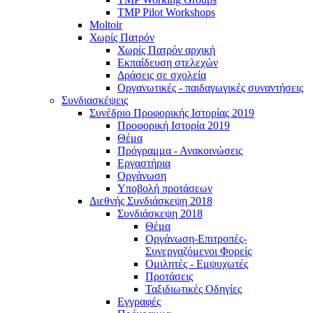
TMP Pilot Workshops
Moltoir
Χωρίς Πατρόν
Χωρίς Πατρόν αρχική
Εκπαίδευση στελεχών
Δράσεις σε σχολεία
Οργανωτικές - παιδαγωγικές συναντήσεις
Συνδιασκέψεις
Συνέδριο Προφορικής Ιστορίας 2019
Προφορική Ιστορία 2019
Θέμα
Πρόγραμμα - Ανακοινώσεις
Εργαστήρια
Οργάνωση
Υποβολή προτάσεων
Διεθνής Συνδιάσκεψη 2018
Συνδιάσκεψη 2018
Θέμα
Οργάνωση-Επιτροπές-
Συνεργαζόμενοι Φορείς
Ομιλητές - Εμψυχωτές
Προτάσεις
Ταξιδιωτικές Οδηγίες
Εγγραφές