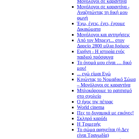
Μονόλογοι σε καραντίνα
Μονόλογοι σε καραντίνα -
Αναζητώντας τη δική μου
φωνή
Έχω, έχεις, έχει, έχουμε
Δικαιώματα
Μονόλογοι και αντηχήσεις
Από τον Μπρεχτ... στον
Δαρείο 2800 μίλια δρόμος
Ειρήνη - Η ιστορία ενός
παιδιού πρόσφυγα
Το όνομά μου είναι … δικό
μου!
... εγώ είμαι Εγώ
Κινώντας το Νομαδικό Σώμα
– Μονόλογοι σε καραντίνα
Μπλοκάρουμε το ρατσισμό
στο σχολείο
Ο ήχος της πέτρας
World cinema
Πες το δυναμικά με εικόνες!
Σκληρό καρύδι
Η Τριμερής
Το σώμα αφηγείται (ή Δεν
είναι Τραγωδία)