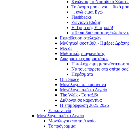
Κινώντας το Νομαδικό Σώμα -
Το όνομα μου είναι ... δικό μο
... εγώ είμαι Εγώ
Flashbacks
Ζωντανά Εδάφη
Η Τριμερής Επιτροπή!
«Τα παιδιά που τους έκλεψαν 
Εκπαίδευση στελεχών
Μαθητικά φεστιβάλ - Ημέρες Δράση
ΜΑΖΙ
Μαθητικός διαγωνισμός
Διαδραστικές παραστάσεις
Η πολύχρωμη μετανάστευση τ
Να τους πάρετε στα σπίτια σας
Περάσματα
Our Space
Μονόλογοι σε καραντίνα
Μονόλογοι από το Αιγαίο
The Walk - Το ταξίδι
Διάλογοι σε καραντίνα
Η επιμόρφωση 2025-2026
Επικοινωνία
Μονόλογοι από το Αιγαίο
Μονόλογοι από το Αιγαίο
Το πρόγραμμα