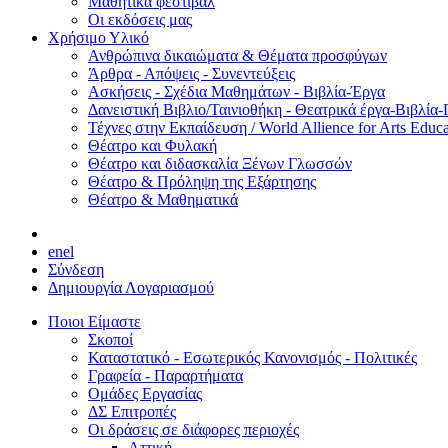
Μαθητικά φεστιβάλ
Οι εκδόσεις μας
Χρήσιμο Υλικό
Ανθρώπινα δικαιώματα & Θέματα προσφύγων
Άρθρα - Απόψεις - Συνεντεύξεις
Ασκήσεις - Σχέδια Μαθημάτων - Βιβλία-Έργα
Δανειστική Βιβλιο/Ταινιοθήκη - Θεατρικά έργα-Βιβλία-
Τέχνες στην Εκπαίδευση / World Allience for Arts Educa
Θέατρο και Φυλακή
Θέατρο και διδασκαλία Ξένων Γλωσσών
Θέατρο & Πρόληψη της Εξάρτησης
Θέατρο & Μαθηματικά
en
el
Σύνδεση
Δημιουργία Λογαριασμού
Ποιοι Είμαστε
Σκοποί
Καταστατικό - Εσωτερικός Κανονισμός - Πολιτικές
Γραφεία - Παραρτήματα
Ομάδες Εργασίας
ΔΣ Επιτροπές
Οι δράσεις σε διάφορες περιοχές
Αττική