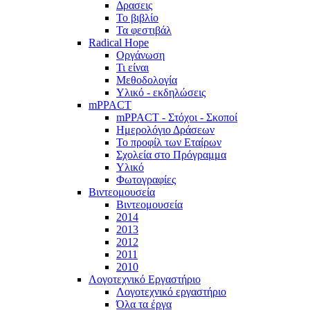
Δρασεις
Το βιβλίο
Τα φεστιβάλ
Radical Hope
Οργάνωση
Τι είναι
Μεθοδολογία
Υλικό - εκδηλώσεις
mPPACT
mPPACT - Στόχοι - Σκοποί
Ημερολόγιο Δράσεων
Το προφίλ των Εταίρων
Σχολεία στο Πρόγραμμα
Υλικό
Φωτογραφίες
Βιντεομουσεία
Βιντεομουσεία
2014
2013
2012
2011
2010
Λογοτεχνικό Εργαστήριο
Λογοτεχνικό εργαστήριο
Όλα τα έργα