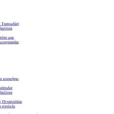
ι Τραγωδία)
βαλίτσα
τόπο μας
φωτογραφίας
το μυρμήγκι
ανάποδα;
βαλίτσα
ς Πεταλούδας
 σχολείο