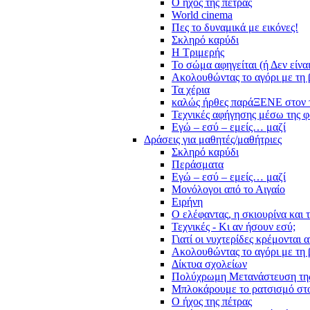
Ο ήχος της πέτρας
World cinema
Πες το δυναμικά με εικόνες!
Σκληρό καρύδι
Η Τριμερής
Το σώμα αφηγείται (ή Δεν είνα
Ακολουθώντας το αγόρι με τη 
Τα χέρια
καλώς ήρθες παράΞΕΝΕ στον 
Τεχνικές αφήγησης μέσω της 
Εγώ – εσύ – εμείς… μαζί
Δράσεις για μαθητές/μαθήτριες
Σκληρό καρύδι
Περάσματα
Εγώ – εσύ – εμείς… μαζί
Μονόλογοι από το Αιγαίο
Ειρήνη
Ο ελέφαντας, η σκιουρίνα και 
Τεχνικές - Κι αν ήσουν εσύ;
Γιατί οι νυχτερίδες κρέμονται 
Ακολουθώντας το αγόρι με τη 
Δίκτυα σχολείων
Πολύχρωμη Μετανάστευση τη
Μπλοκάρουμε το ρατσισμό στο
Ο ήχος της πέτρας