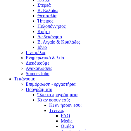
Στερεά
Β. Ελλάδα
Θεσσαλία
Ήπειρος
Πελοπόννησος
Κρήτη
Δωδεκάνησα
Β. Αιγαίο & Κυκλάδες
Ιόνιο
Γίνε μέλος
Ενημερωτικά δελτία
Διεκδικούμε
Ανακοινώσεις
Somers John
Τι κάνουμε
Επιμόρφωση - εργαστήρια
Προγράμματα
Όλα τα προγράμματα
Κι αν ήσουν εσύ;
Κι αν ήσουν εσυ;
Τι είναι;
FAQ
Media
Ομάδα