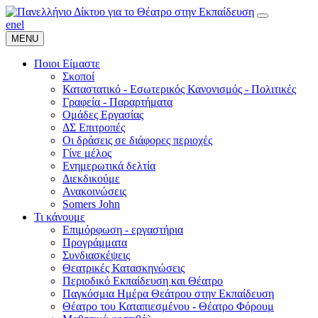
en
el
MENU
Ποιοι Είμαστε
Σκοποί
Καταστατικό - Εσωτερικός Κανονισμός - Πολιτικές
Γραφεία - Παραρτήματα
Ομάδες Εργασίας
ΔΣ Επιτροπές
Οι δράσεις σε διάφορες περιοχές
Γίνε μέλος
Ενημερωτικά δελτία
Διεκδικούμε
Ανακοινώσεις
Somers John
Τι κάνουμε
Επιμόρφωση - εργαστήρια
Προγράμματα
Συνδιασκέψεις
Θεατρικές Κατασκηνώσεις
Περιοδικό Εκπαίδευση και Θέατρο
Παγκόσμια Ημέρα Θεάτρου στην Εκπαίδευση
Θέατρο του Καταπιεσμένου - Θέατρο Φόρουμ