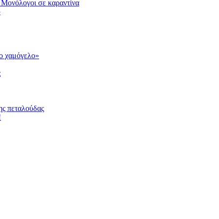
 Μονόλογοι σε καραντίνα
υ
το χαμόγελο»
ς
ης πεταλούδας
!