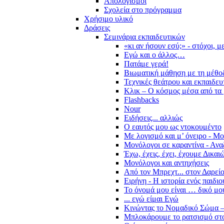
Απολογισμοί
Σχολεία στο πρόγραμμα
Χρήσιμο υλικό
Δράσεις
Σεμινάρια εκπαιδευτικών
«κι αν ήσουν εσύ;» - στόχοι, 
Εγώ και ο άλλος…
Πατάμε γερά!
Βιωματική μάθηση με τη μέθο
Τεχνικές θεάτρου και εκπαιδευ
Κλικ – Ο κόσμος μέσα από τα 
Flashbacks
Nour
Ειδήσεις... αλλιώς
Ο εαυτός μου ως ντοκουμέντο
Με λογισμό και μ’ όνειρο - Μ
Μονόλογοι σε καραντίνα - Ανα
Έχω, έχεις, έχει, έχουμε Δικα
Μονόλογοι και αντηχήσεις
Από τον Μπρεχτ... στον Δαρεί
Ειρήνη - Η ιστορία ενός παιδι
Το όνομά μου είναι … δικό μο
... εγώ είμαι Εγώ
Κινώντας το Νομαδικό Σώμα –
Μπλοκάρουμε το ρατσισμό στο