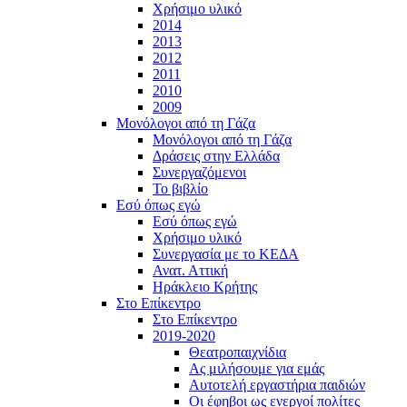
Χρήσιμο υλικό
2014
2013
2012
2011
2010
2009
Μονόλογοι από τη Γάζα
Μονόλογοι από τη Γάζα
Δράσεις στην Ελλάδα
Συνεργαζόμενοι
To βιβλίο
Εσύ όπως εγώ
Εσύ όπως εγώ
Χρήσιμο υλικό
Συνεργασία με το ΚΕΔΑ
Ανατ. Αττική
Ηράκλειο Κρήτης
Στο Επίκεντρο
Στο Επίκεντρο
2019-2020
Θεατροπαιχνίδια
Ας μιλήσουμε για εμάς
Αυτοτελή εργαστήρια παιδιών
Οι έφηβοι ως ενεργοί πολίτες