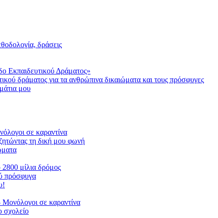
μεθοδολογία, δράσεις
δο Εκπαιδευτικού Δράματος»
τικού δράματος για τα ανθρώπινα δικαιώματα και τους πρόσφυγες
μάτια μου
ονόλογοι σε καραντίνα
ζητώντας τη δική μου φωνή
ιώματα
ο 2800 μίλια δρόμος
ού πρόσφυγα
υ!
 Μονόλογοι σε καραντίνα
 σχολείο