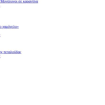
 Μονόλογοι σε καραντίνα
υ
το χαμόγελο»
ς
ης πεταλούδας
!