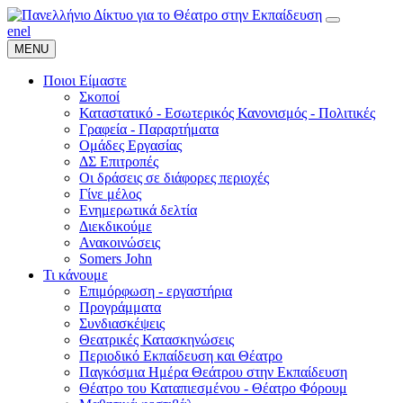
en
el
MENU
Ποιοι Είμαστε
Σκοποί
Καταστατικό - Εσωτερικός Κανονισμός - Πολιτικές
Γραφεία - Παραρτήματα
Ομάδες Εργασίας
ΔΣ Επιτροπές
Οι δράσεις σε διάφορες περιοχές
Γίνε μέλος
Ενημερωτικά δελτία
Διεκδικούμε
Ανακοινώσεις
Somers John
Τι κάνουμε
Επιμόρφωση - εργαστήρια
Προγράμματα
Συνδιασκέψεις
Θεατρικές Κατασκηνώσεις
Περιοδικό Εκπαίδευση και Θέατρο
Παγκόσμια Ημέρα Θεάτρου στην Εκπαίδευση
Θέατρο του Καταπιεσμένου - Θέατρο Φόρουμ