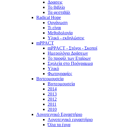
Δρασεις
Το βιβλίο
Τα φεστιβάλ
Radical Hope
Οργάνωση
Τι είναι
Μεθοδολογία
Υλικό - εκδηλώσεις
mPPACT
mPPACT - Στόχοι - Σκοποί
Ημερολόγιο Δράσεων
Το προφίλ των Εταίρων
Σχολεία στο Πρόγραμμα
Υλικό
Φωτογραφίες
Βιντεομουσεία
Βιντεομουσεία
2014
2013
2012
2011
2010
Λογοτεχνικό Εργαστήριο
Λογοτεχνικό εργαστήριο
Όλα τα έργα