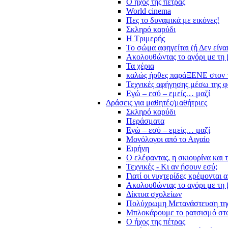
Ο ήχος της πέτρας
World cinema
Πες το δυναμικά με εικόνες!
Σκληρό καρύδι
Η Τριμερής
Το σώμα αφηγείται (ή Δεν είνα
Ακολουθώντας το αγόρι με τη 
Τα χέρια
καλώς ήρθες παράΞΕΝΕ στον 
Τεχνικές αφήγησης μέσω της 
Εγώ – εσύ – εμείς… μαζί
Δράσεις για μαθητές/μαθήτριες
Σκληρό καρύδι
Περάσματα
Εγώ – εσύ – εμείς… μαζί
Μονόλογοι από το Αιγαίο
Ειρήνη
Ο ελέφαντας, η σκιουρίνα και 
Τεχνικές - Κι αν ήσουν εσύ;
Γιατί οι νυχτερίδες κρέμονται 
Ακολουθώντας το αγόρι με τη 
Δίκτυα σχολείων
Πολύχρωμη Μετανάστευση τη
Μπλοκάρουμε το ρατσισμό στο
Ο ήχος της πέτρας