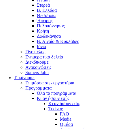
Στερεά
Β. Ελλάδα
Θεσσαλία
Ήπειρος
Πελοπόννησος
Κρήτη
Δωδεκάνησα
Β. Αιγαίο & Κυκλάδες
Ιόνιο
Γίνε μέλος
Ενημερωτικά δελτία
Διεκδικούμε
Ανακοινώσεις
Somers John
Τι κάνουμε
Επιμόρφωση - εργαστήρια
Προγράμματα
Όλα τα προγράμματα
Κι αν ήσουν εσύ;
Κι αν ήσουν εσυ;
Τι είναι;
FAQ
Media
Ομάδα