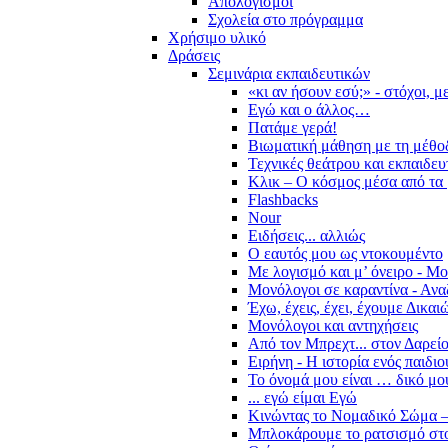
Απολογισμοί
Σχολεία στο πρόγραμμα
Χρήσιμο υλικό
Δράσεις
Σεμινάρια εκπαιδευτικών
«κι αν ήσουν εσύ;» - στόχοι, 
Εγώ και ο άλλος…
Πατάμε γερά!
Βιωματική μάθηση με τη μέθο
Τεχνικές θεάτρου και εκπαιδευ
Κλικ – Ο κόσμος μέσα από τα 
Flashbacks
Nour
Ειδήσεις... αλλιώς
Ο εαυτός μου ως ντοκουμέντο
Με λογισμό και μ’ όνειρο - Μ
Μονόλογοι σε καραντίνα - Ανα
Έχω, έχεις, έχει, έχουμε Δικα
Μονόλογοι και αντηχήσεις
Από τον Μπρεχτ... στον Δαρεί
Ειρήνη - Η ιστορία ενός παιδι
Το όνομά μου είναι … δικό μο
... εγώ είμαι Εγώ
Κινώντας το Νομαδικό Σώμα –
Μπλοκάρουμε το ρατσισμό στο