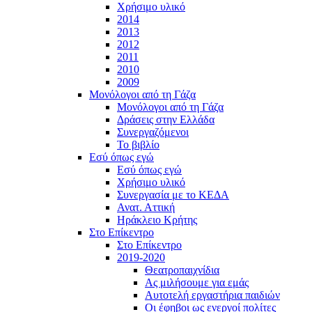
Χρήσιμο υλικό
2014
2013
2012
2011
2010
2009
Μονόλογοι από τη Γάζα
Μονόλογοι από τη Γάζα
Δράσεις στην Ελλάδα
Συνεργαζόμενοι
To βιβλίο
Εσύ όπως εγώ
Εσύ όπως εγώ
Χρήσιμο υλικό
Συνεργασία με το ΚΕΔΑ
Ανατ. Αττική
Ηράκλειο Κρήτης
Στο Επίκεντρο
Στο Επίκεντρο
2019-2020
Θεατροπαιχνίδια
Ας μιλήσουμε για εμάς
Αυτοτελή εργαστήρια παιδιών
Οι έφηβοι ως ενεργοί πολίτες