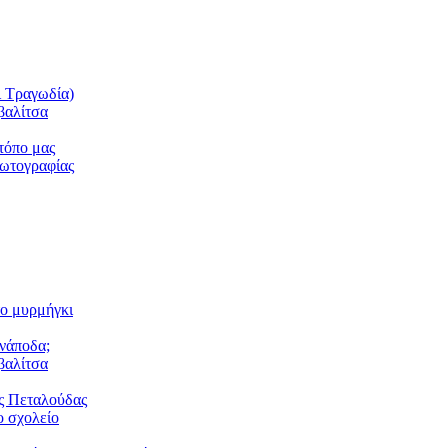
ι Τραγωδία)
βαλίτσα
τόπο μας
φωτογραφίας
το μυρμήγκι
ανάποδα;
βαλίτσα
ς Πεταλούδας
 σχολείο