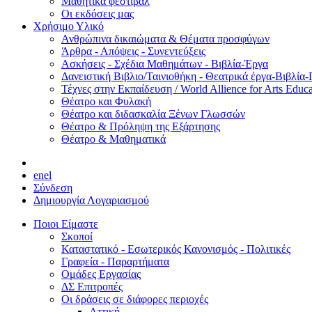
Μαθητικά φεστιβάλ
Οι εκδόσεις μας
Χρήσιμο Υλικό
Ανθρώπινα δικαιώματα & Θέματα προσφύγων
Άρθρα - Απόψεις - Συνεντεύξεις
Ασκήσεις - Σχέδια Μαθημάτων - Βιβλία-Έργα
Δανειστική Βιβλιο/Ταινιοθήκη - Θεατρικά έργα-Βιβλία-
Τέχνες στην Εκπαίδευση / World Allience for Arts Educa
Θέατρο και Φυλακή
Θέατρο και διδασκαλία Ξένων Γλωσσών
Θέατρο & Πρόληψη της Εξάρτησης
Θέατρο & Μαθηματικά
en
el
Σύνδεση
Δημιουργία Λογαριασμού
Ποιοι Είμαστε
Σκοποί
Καταστατικό - Εσωτερικός Κανονισμός - Πολιτικές
Γραφεία - Παραρτήματα
Ομάδες Εργασίας
ΔΣ Επιτροπές
Οι δράσεις σε διάφορες περιοχές
Αττική