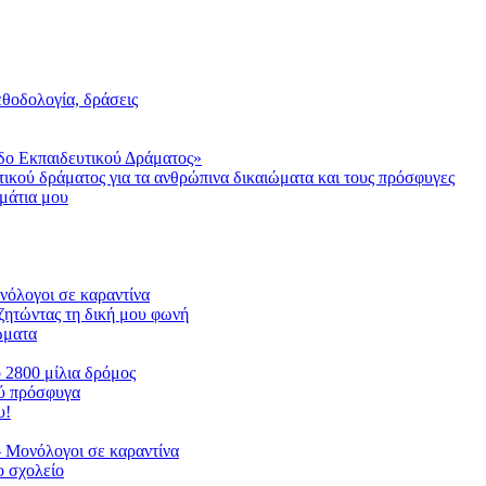
μεθοδολογία, δράσεις
δο Εκπαιδευτικού Δράματος»
τικού δράματος για τα ανθρώπινα δικαιώματα και τους πρόσφυγες
μάτια μου
ονόλογοι σε καραντίνα
ζητώντας τη δική μου φωνή
ιώματα
ο 2800 μίλια δρόμος
ού πρόσφυγα
υ!
 Μονόλογοι σε καραντίνα
 σχολείο