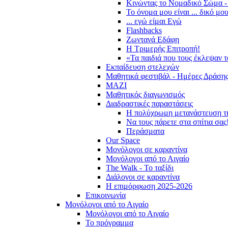
Κινώντας το Νομαδικό Σώμα -
Το όνομα μου είναι ... δικό μο
... εγώ είμαι Εγώ
Flashbacks
Ζωντανά Εδάφη
Η Τριμερής Επιτροπή!
«Τα παιδιά που τους έκλεψαν 
Εκπαίδευση στελεχών
Μαθητικά φεστιβάλ - Ημέρες Δράση
ΜΑΖΙ
Μαθητικός διαγωνισμός
Διαδραστικές παραστάσεις
Η πολύχρωμη μετανάστευση τ
Να τους πάρετε στα σπίτια σας
Περάσματα
Our Space
Μονόλογοι σε καραντίνα
Μονόλογοι από το Αιγαίο
The Walk - Το ταξίδι
Διάλογοι σε καραντίνα
Η επιμόρφωση 2025-2026
Επικοινωνία
Μονόλογοι από το Αιγαίο
Μονόλογοι από το Αιγαίο
Το πρόγραμμα