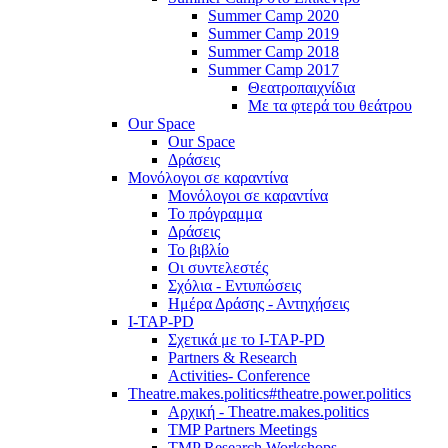
Summer Camp 2020
Summer Camp 2019
Summer Camp 2018
Summer Camp 2017
Θεατροπαιχνίδια
Με τα φτερά του θεάτρου
Our Space
Our Space
Δράσεις
Μονόλογοι σε καραντίνα
Μονόλογοι σε καραντίνα
Το πρόγραμμα
Δράσεις
Το βιβλίο
Οι συντελεστές
Σχόλια - Εντυπώσεις
Ημέρα Δράσης - Αντηχήσεις
I-TAP-PD
Σχετικά με το I-TAP-PD
Partners & Research
Activities- Conference
Theatre.makes.politics#theatre.power.politics
Αρχική - Theatre.makes.politics
TMP Partners Meetings
TMP Research Workshops