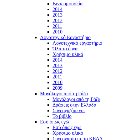
Βιντεομουσεία
2014
2013
2012
2011
2010
Λογοτεχνικό Εργαστήριο
Λογοτεχνικό εργαστήριο
Όλα τα έργα
Χρήσιμο υλικό
2014
2013
2012
2011
2010
2009
Μονόλογοι από τη Γάζα
Μονόλογοι από τη Γάζα
Δράσεις στην Ελλάδα
Συνεργαζόμενοι
To βιβλίο
Εσύ όπως εγώ
Εσύ όπως εγώ
Χρήσιμο υλικό
Συνεργασία με το ΚΕΔΑ