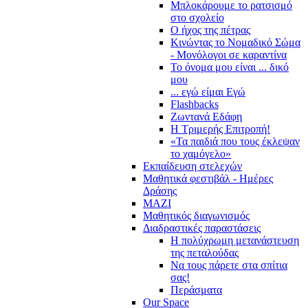
Μπλοκάρουμε το ρατσισμό
στο σχολείο
Ο ήχος της πέτρας
Κινώντας το Νομαδικό Σώμα
- Μονόλογοι σε καραντίνα
Το όνομα μου είναι ... δικό
μου
... εγώ είμαι Εγώ
Flashbacks
Ζωντανά Εδάφη
Η Τριμερής Επιτροπή!
«Τα παιδιά που τους έκλεψαν
το χαμόγελο»
Εκπαίδευση στελεχών
Μαθητικά φεστιβάλ - Ημέρες
Δράσης
ΜΑΖΙ
Μαθητικός διαγωνισμός
Διαδραστικές παραστάσεις
Η πολύχρωμη μετανάστευση
της πεταλούδας
Να τους πάρετε στα σπίτια
σας!
Περάσματα
Our Space