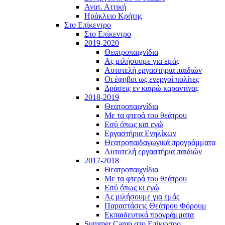
Ανατ. Αττική
Ηράκλειο Κρήτης
Στο Επίκεντρο
Στο Επίκεντρο
2019-2020
Θεατροπαιχνίδια
Ας μιλήσουμε για εμάς
Αυτοτελή εργαστήρια παιδιών
Οι έφηβοι ως ενεργοί πολίτες
Δράσεις εν καιρώ καραντίνας
2018-2019
Θεατροπαιχνίδια
Με τα φτερά του θεάτρου
Εσύ όπως και εγώ
Εργαστήρια Ενηλίκων
Θεατροπαιδαγωγικά προγράμματα
Αυτοτελή εργαστήρια παιδιών
2017-2018
Θεατροπαιχνίδια
Με τα φτερά του θεάτρου
Εσύ όπως κι εγώ
Ας μιλήσουμε για εμάς
Παραστάσεις Θεάτρου Φόρουμ
Εκπαιδευτικά προγράμματα
Summer Camp στο Επίκεντρο