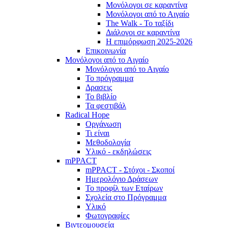
Μονόλογοι σε καραντίνα
Μονόλογοι από το Αιγαίο
The Walk - Το ταξίδι
Διάλογοι σε καραντίνα
Η επιμόρφωση 2025-2026
Επικοινωνία
Μονόλογοι από το Αιγαίο
Μονόλογοι από το Αιγαίο
Το πρόγραμμα
Δρασεις
Το βιβλίο
Τα φεστιβάλ
Radical Hope
Οργάνωση
Τι είναι
Μεθοδολογία
Υλικό - εκδηλώσεις
mPPACT
mPPACT - Στόχοι - Σκοποί
Ημερολόγιο Δράσεων
Το προφίλ των Εταίρων
Σχολεία στο Πρόγραμμα
Υλικό
Φωτογραφίες
Βιντεομουσεία