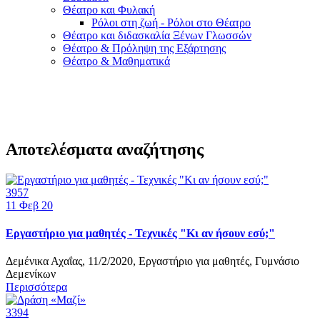
Θέατρο και Φυλακή
Ρόλοι στη ζωή - Ρόλοι στο Θέατρο
Θέατρο και διδασκαλία Ξένων Γλωσσών
Θέατρο & Πρόληψη της Εξάρτησης
Θέατρο & Μαθηματικά
Αποτελέσματα αναζήτησης
3957
11
Φεβ 20
Εργαστήριο για μαθητές - Τεχνικές "Κι αν ήσουν εσύ;"
Δεμένικα Αχαΐας, 11/2/2020, Εργαστήριο για μαθητές, Γυμνάσιο
Δεμενίκων
Περισσότερα
3394