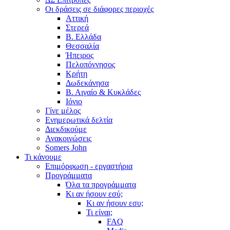
Οι δράσεις σε διάφορες περιοχές
Αττική
Στερεά
Β. Ελλάδα
Θεσσαλία
Ήπειρος
Πελοπόννησος
Κρήτη
Δωδεκάνησα
Β. Αιγαίο & Κυκλάδες
Ιόνιο
Γίνε μέλος
Ενημερωτικά δελτία
Διεκδικούμε
Ανακοινώσεις
Somers John
Τι κάνουμε
Επιμόρφωση - εργαστήρια
Προγράμματα
Όλα τα προγράμματα
Κι αν ήσουν εσύ;
Κι αν ήσουν εσυ;
Τι είναι;
FAQ