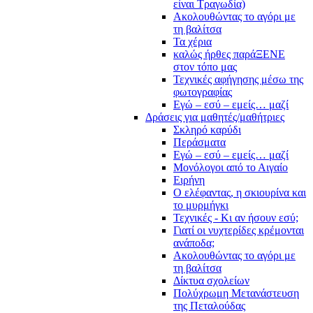
είναι Τραγωδία)
Ακολουθώντας το αγόρι με
τη βαλίτσα
Τα χέρια
καλώς ήρθες παράΞΕΝΕ
στον τόπο μας
Τεχνικές αφήγησης μέσω της
φωτογραφίας
Εγώ – εσύ – εμείς… μαζί
Δράσεις για μαθητές/μαθήτριες
Σκληρό καρύδι
Περάσματα
Εγώ – εσύ – εμείς… μαζί
Μονόλογοι από το Αιγαίο
Ειρήνη
Ο ελέφαντας, η σκιουρίνα και
το μυρμήγκι
Τεχνικές - Κι αν ήσουν εσύ;
Γιατί οι νυχτερίδες κρέμονται
ανάποδα;
Ακολουθώντας το αγόρι με
τη βαλίτσα
Δίκτυα σχολείων
Πολύχρωμη Μετανάστευση
της Πεταλούδας