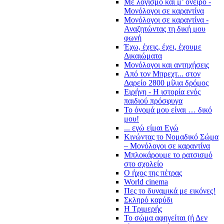
Με λογισμό και μ’ όνειρο -
Μονόλογοι σε καραντίνα
Μονόλογοι σε καραντίνα -
Αναζητώντας τη δική μου
φωνή
Έχω, έχεις, έχει, έχουμε
Δικαιώματα
Μονόλογοι και αντηχήσεις
Από τον Μπρεχτ... στον
Δαρείο 2800 μίλια δρόμος
Ειρήνη - Η ιστορία ενός
παιδιού πρόσφυγα
Το όνομά μου είναι … δικό
μου!
... εγώ είμαι Εγώ
Κινώντας το Νομαδικό Σώμα
– Μονόλογοι σε καραντίνα
Μπλοκάρουμε το ρατσισμό
στο σχολείο
Ο ήχος της πέτρας
World cinema
Πες το δυναμικά με εικόνες!
Σκληρό καρύδι
Η Τριμερής
Το σώμα αφηγείται (ή Δεν