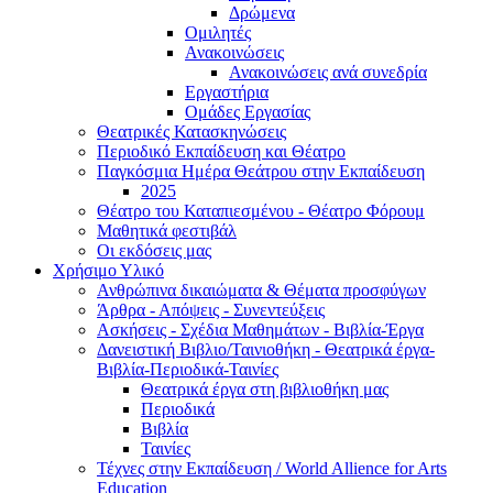
Δρώμενα
Ομιλητές
Ανακοινώσεις
Ανακοινώσεις ανά συνεδρία
Εργαστήρια
Ομάδες Εργασίας
Θεατρικές Κατασκηνώσεις
Περιοδικό Εκπαίδευση και Θέατρο
Παγκόσμια Ημέρα Θεάτρου στην Εκπαίδευση
2025
Θέατρο του Καταπιεσμένου - Θέατρο Φόρουμ
Μαθητικά φεστιβάλ
Οι εκδόσεις μας
Χρήσιμο Υλικό
Ανθρώπινα δικαιώματα & Θέματα προσφύγων
Άρθρα - Απόψεις - Συνεντεύξεις
Ασκήσεις - Σχέδια Μαθημάτων - Βιβλία-Έργα
Δανειστική Βιβλιο/Ταινιοθήκη - Θεατρικά έργα-
Βιβλία-Περιοδικά-Ταινίες
Θεατρικά έργα στη βιβλιοθήκη μας
Περιοδικά
Βιβλία
Ταινίες
Τέχνες στην Εκπαίδευση / World Allience for Arts
Education