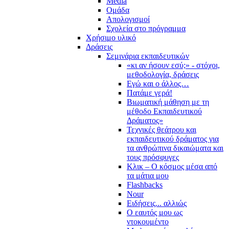
Media
Ομάδα
Απολογισμοί
Σχολεία στο πρόγραμμα
Χρήσιμο υλικό
Δράσεις
Σεμινάρια εκπαιδευτικών
«κι αν ήσουν εσύ;» - στόχοι,
μεθοδολογία, δράσεις
Εγώ και ο άλλος…
Πατάμε γερά!
Βιωματική μάθηση με τη
μέθοδο Εκπαιδευτικού
Δράματος»
Τεχνικές θεάτρου και
εκπαιδευτικού δράματος για
τα ανθρώπινα δικαιώματα και
τους πρόσφυγες
Κλικ – Ο κόσμος μέσα από
τα μάτια μου
Flashbacks
Nour
Ειδήσεις... αλλιώς
Ο εαυτός μου ως
ντοκουμέντο