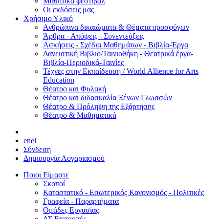
Μαθητικά φεστιβάλ
Οι εκδόσεις μας
Χρήσιμο Υλικό
Ανθρώπινα δικαιώματα & Θέματα προσφύγων
Άρθρα - Απόψεις - Συνεντεύξεις
Ασκήσεις - Σχέδια Μαθημάτων - Βιβλία-Έργα
Δανειστική Βιβλιο/Ταινιοθήκη - Θεατρικά έργα-
Βιβλία-Περιοδικά-Ταινίες
Τέχνες στην Εκπαίδευση / World Allience for Arts
Education
Θέατρο και Φυλακή
Θέατρο και διδασκαλία Ξένων Γλωσσών
Θέατρο & Πρόληψη της Εξάρτησης
Θέατρο & Μαθηματικά
en
el
Σύνδεση
Δημιουργία Λογαριασμού
Ποιοι Είμαστε
Σκοποί
Καταστατικό - Εσωτερικός Κανονισμός - Πολιτικές
Γραφεία - Παραρτήματα
Ομάδες Εργασίας
ΔΣ Επιτροπές