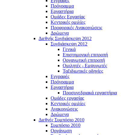
Εγγραφές
Πρόγραμμα
Εργαστήρια
Ομάδες Εργασίας
Κεντρικές ομιλίες
Προφορικές Ανακοινώσεις
Δρώμενα
Διεθνής Συνδιάσκεψη 2012
Συνδιάσκεψη 2012
Γενικά
Επιστημονική επιτροπή
Οργανωτική επιτροπή
Ομιλητές - Εμψυχωτές
Ταξιδιωτικές οδηγίες
Εγγραφές
Πρόγραμμα
Εργαστήρια
Προσυνεδριακά εργαστήρια
Ομάδες εργασίας
Κεντρικές ομιλίες
Ανακοινώσεις
Δρώμενα
Διεθνές Συμπόσιο 2010
Συμπόσιο 2010
Οργάνωση