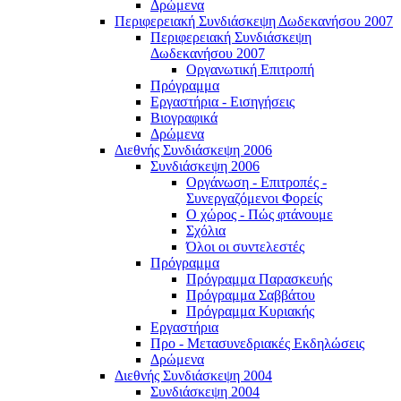
Δρώμενα
Περιφερειακή Συνδιάσκεψη Δωδεκανήσου 2007
Περιφερειακή Συνδιάσκεψη
Δωδεκανήσου 2007
Οργανωτική Επιτροπή
Πρόγραμμα
Εργαστήρια - Εισηγήσεις
Βιογραφικά
Δρώμενα
Διεθνής Συνδιάσκεψη 2006
Συνδιάσκεψη 2006
Οργάνωση - Επιτροπές -
Συνεργαζόμενοι Φορείς
Ο χώρος - Πώς φτάνουμε
Σχόλια
Όλοι οι συντελεστές
Πρόγραμμα
Πρόγραμμα Παρασκευής
Πρόγραμμα Σαββάτου
Πρόγραμμα Κυριακής
Εργαστήρια
Προ - Μετασυνεδριακές Εκδηλώσεις
Δρώμενα
Διεθνής Συνδιάσκεψη 2004
Συνδιάσκεψη 2004