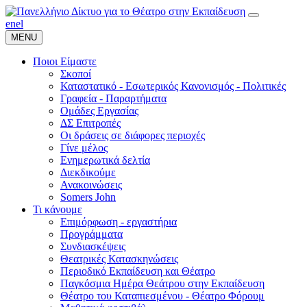
en
el
MENU
Ποιοι Είμαστε
Σκοποί
Καταστατικό - Εσωτερικός Κανονισμός - Πολιτικές
Γραφεία - Παραρτήματα
Ομάδες Εργασίας
ΔΣ Επιτροπές
Οι δράσεις σε διάφορες περιοχές
Γίνε μέλος
Ενημερωτικά δελτία
Διεκδικούμε
Ανακοινώσεις
Somers John
Τι κάνουμε
Επιμόρφωση - εργαστήρια
Προγράμματα
Συνδιασκέψεις
Θεατρικές Κατασκηνώσεις
Περιοδικό Εκπαίδευση και Θέατρο
Παγκόσμια Ημέρα Θεάτρου στην Εκπαίδευση
Θέατρο του Καταπιεσμένου - Θέατρο Φόρουμ