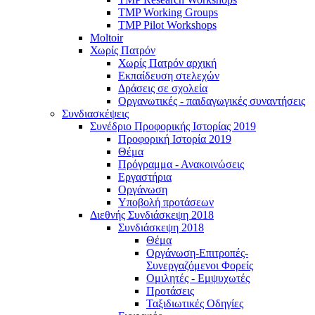
TMP Working Groups
TMP Pilot Workshops
Moltoir
Χωρίς Πατρόν
Χωρίς Πατρόν αρχική
Εκπαίδευση στελεχών
Δράσεις σε σχολεία
Οργανωτικές - παιδαγωγικές συναντήσεις
Συνδιασκέψεις
Συνέδριο Προφορικής Ιστορίας 2019
Προφορική Ιστορία 2019
Θέμα
Πρόγραμμα - Ανακοινώσεις
Εργαστήρια
Οργάνωση
Υποβολή προτάσεων
Διεθνής Συνδιάσκεψη 2018
Συνδιάσκεψη 2018
Θέμα
Οργάνωση-Επιτροπές-
Συνεργαζόμενοι Φορείς
Ομιλητές - Εμψυχωτές
Προτάσεις
Ταξιδιωτικές Οδηγίες