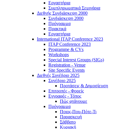
Εργαστήρια
Συμπληρωματικά Σεμινάρια
Διεθνής Συνδιάσκεψη 2000
Συνδιάσκεψη 2000
Πρόγραμμα
Πρακτικά
Εργαστήρια
International ITAP Conference 2023
ITAP Conference 2023
Programme & CVs
Workshops
Special Interest Groups (SIGs)
Registration - Venue
Site Specific Events
Διεθνές Συνέδριο 2025
Συνέδριο 2025
Προτάσεις & Δημοσίευση
Επιτροπές - Φορείς
Εγγραφές - Τόπος
Πώς φτάνουμε
Πρόγραμμα
Ποιος-Που-Πότε-Τι
Παρασκευή
Σάββατο
Κυριακή