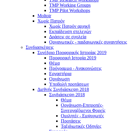
TMP Working Groups
TMP Pilot Workshops
Moltoir
Χωρίς Πατρόν
Χωρίς Πατρόν αρχική
Εκπαίδευση στελεχών
Δράσεις σε σχολεία
Οργανωτικές - παιδαγωγικές συναντήσεις
Συνδιασκέψεις
Συνέδριο Προφορικής Ιστορίας 2019
Προφορική Ιστορία 2019
Θέμα
Πρόγραμμα - Ανακοινώσεις
Εργαστήρια
Οργάνωση
Υποβολή προτάσεων
Διεθνής Συνδιάσκεψη 2018
Συνδιάσκεψη 2018
Θέμα
Οργάνωση-Επιτροπές-
Συνεργαζόμενοι Φορείς
Ομιλητές - Εμψυχωτές
Προτάσεις
Ταξιδιωτικές Οδηγίες