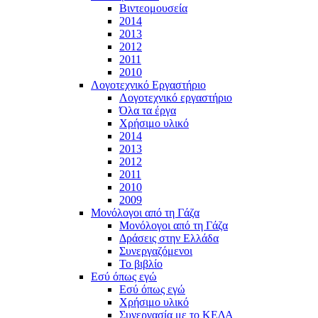
Βιντεομουσεία
2014
2013
2012
2011
2010
Λογοτεχνικό Εργαστήριο
Λογοτεχνικό εργαστήριο
Όλα τα έργα
Χρήσιμο υλικό
2014
2013
2012
2011
2010
2009
Μονόλογοι από τη Γάζα
Μονόλογοι από τη Γάζα
Δράσεις στην Ελλάδα
Συνεργαζόμενοι
To βιβλίο
Εσύ όπως εγώ
Εσύ όπως εγώ
Χρήσιμο υλικό
Συνεργασία με το ΚΕΔΑ