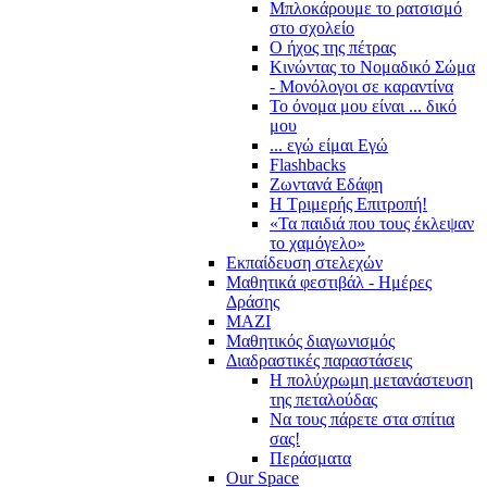
Μπλοκάρουμε το ρατσισμό
στο σχολείο
Ο ήχος της πέτρας
Κινώντας το Νομαδικό Σώμα
- Μονόλογοι σε καραντίνα
Το όνομα μου είναι ... δικό
μου
... εγώ είμαι Εγώ
Flashbacks
Ζωντανά Εδάφη
Η Τριμερής Επιτροπή!
«Τα παιδιά που τους έκλεψαν
το χαμόγελο»
Εκπαίδευση στελεχών
Μαθητικά φεστιβάλ - Ημέρες
Δράσης
ΜΑΖΙ
Μαθητικός διαγωνισμός
Διαδραστικές παραστάσεις
Η πολύχρωμη μετανάστευση
της πεταλούδας
Να τους πάρετε στα σπίτια
σας!
Περάσματα
Our Space