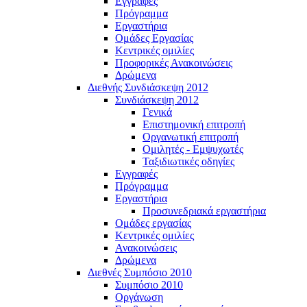
Εγγραφές
Πρόγραμμα
Εργαστήρια
Ομάδες Εργασίας
Κεντρικές ομιλίες
Προφορικές Ανακοινώσεις
Δρώμενα
Διεθνής Συνδιάσκεψη 2012
Συνδιάσκεψη 2012
Γενικά
Επιστημονική επιτροπή
Οργανωτική επιτροπή
Ομιλητές - Εμψυχωτές
Ταξιδιωτικές οδηγίες
Εγγραφές
Πρόγραμμα
Εργαστήρια
Προσυνεδριακά εργαστήρια
Ομάδες εργασίας
Κεντρικές ομιλίες
Ανακοινώσεις
Δρώμενα
Διεθνές Συμπόσιο 2010
Συμπόσιο 2010
Οργάνωση