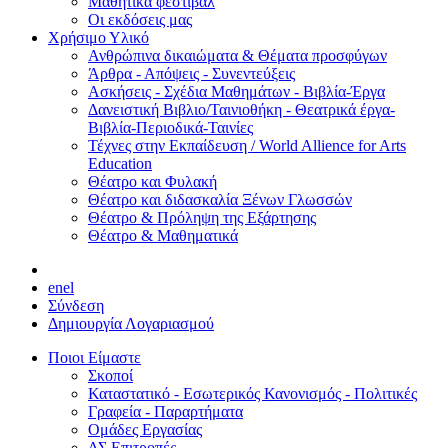
Μαθητικά φεστιβάλ
Οι εκδόσεις μας
Χρήσιμο Υλικό
Ανθρώπινα δικαιώματα & Θέματα προσφύγων
Άρθρα - Απόψεις - Συνεντεύξεις
Ασκήσεις - Σχέδια Μαθημάτων - Βιβλία-Έργα
Δανειστική Βιβλιο/Ταινιοθήκη - Θεατρικά έργα-
Βιβλία-Περιοδικά-Ταινίες
Τέχνες στην Εκπαίδευση / World Allience for Arts
Education
Θέατρο και Φυλακή
Θέατρο και διδασκαλία Ξένων Γλωσσών
Θέατρο & Πρόληψη της Εξάρτησης
Θέατρο & Μαθηματικά
en
el
Σύνδεση
Δημιουργία Λογαριασμού
Ποιοι Είμαστε
Σκοποί
Καταστατικό - Εσωτερικός Κανονισμός - Πολιτικές
Γραφεία - Παραρτήματα
Ομάδες Εργασίας
ΔΣ Επιτροπές