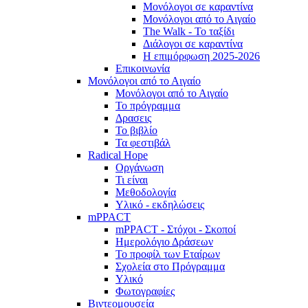
Μονόλογοι σε καραντίνα
Μονόλογοι από το Αιγαίο
The Walk - Το ταξίδι
Διάλογοι σε καραντίνα
Η επιμόρφωση 2025-2026
Επικοινωνία
Μονόλογοι από το Αιγαίο
Μονόλογοι από το Αιγαίο
Το πρόγραμμα
Δρασεις
Το βιβλίο
Τα φεστιβάλ
Radical Hope
Οργάνωση
Τι είναι
Μεθοδολογία
Υλικό - εκδηλώσεις
mPPACT
mPPACT - Στόχοι - Σκοποί
Ημερολόγιο Δράσεων
Το προφίλ των Εταίρων
Σχολεία στο Πρόγραμμα
Υλικό
Φωτογραφίες
Βιντεομουσεία