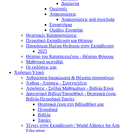
Δρώμενα
Ομιλητές
Ανακοινώσεις
Ανακοινώσεις ανά συνεδρία
Εργαστήρια
Ομάδες Εργασίας
Θεατρικές Κατασκηνώσεις
Περιοδικό Εκπαίδευση και Θέατρο
Παγκόσμια Ημέρα Θεάτρου στην Εκπαίδευση
2025
Θέατρο του Καταπιεσμένου - Θέατρο Φόρουμ
Μαθητικά φεστιβάλ
Οι εκδόσεις μας
Χρήσιμο Υλικό
Ανθρώπινα δικαιώματα & Θέματα προσφύγων
Άρθρα - Απόψεις - Συνεντεύξεις
Ασκήσεις - Σχέδια Μαθημάτων - Βιβλία-Έργα
Δανειστική Βιβλιο/Ταινιοθήκη - Θεατρικά έργα-
Βιβλία-Περιοδικά-Ταινίες
Θεατρικά έργα στη βιβλιοθήκη μας
Περιοδικά
Βιβλία
Ταινίες
Τέχνες στην Εκπαίδευση / World Allience for Arts
Education