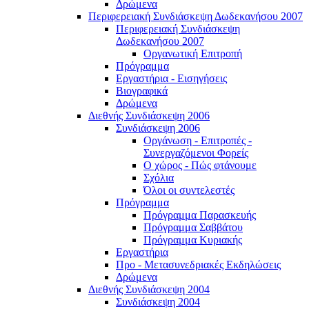
Δρώμενα
Περιφερειακή Συνδιάσκεψη Δωδεκανήσου 2007
Περιφερειακή Συνδιάσκεψη
Δωδεκανήσου 2007
Οργανωτική Επιτροπή
Πρόγραμμα
Εργαστήρια - Εισηγήσεις
Βιογραφικά
Δρώμενα
Διεθνής Συνδιάσκεψη 2006
Συνδιάσκεψη 2006
Οργάνωση - Επιτροπές -
Συνεργαζόμενοι Φορείς
Ο χώρος - Πώς φτάνουμε
Σχόλια
Όλοι οι συντελεστές
Πρόγραμμα
Πρόγραμμα Παρασκευής
Πρόγραμμα Σαββάτου
Πρόγραμμα Κυριακής
Εργαστήρια
Προ - Μετασυνεδριακές Εκδηλώσεις
Δρώμενα
Διεθνής Συνδιάσκεψη 2004
Συνδιάσκεψη 2004