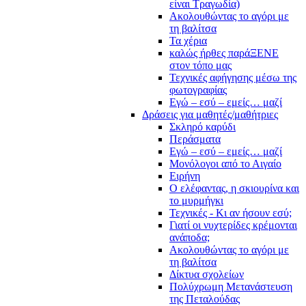
είναι Τραγωδία)
Ακολουθώντας το αγόρι με
τη βαλίτσα
Τα χέρια
καλώς ήρθες παράΞΕΝΕ
στον τόπο μας
Τεχνικές αφήγησης μέσω της
φωτογραφίας
Εγώ – εσύ – εμείς… μαζί
Δράσεις για μαθητές/μαθήτριες
Σκληρό καρύδι
Περάσματα
Εγώ – εσύ – εμείς… μαζί
Μονόλογοι από το Αιγαίο
Ειρήνη
Ο ελέφαντας, η σκιουρίνα και
το μυρμήγκι
Τεχνικές - Κι αν ήσουν εσύ;
Γιατί οι νυχτερίδες κρέμονται
ανάποδα;
Ακολουθώντας το αγόρι με
τη βαλίτσα
Δίκτυα σχολείων
Πολύχρωμη Μετανάστευση
της Πεταλούδας