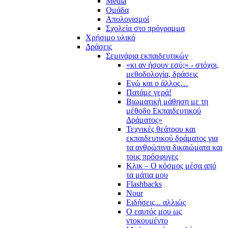
Media
Ομάδα
Απολογισμοί
Σχολεία στο πρόγραμμα
Χρήσιμο υλικό
Δράσεις
Σεμινάρια εκπαιδευτικών
«κι αν ήσουν εσύ;» - στόχοι,
μεθοδολογία, δράσεις
Εγώ και ο άλλος…
Πατάμε γερά!
Βιωματική μάθηση με τη
μέθοδο Εκπαιδευτικού
Δράματος»
Τεχνικές θεάτρου και
εκπαιδευτικού δράματος για
τα ανθρώπινα δικαιώματα και
τους πρόσφυγες
Κλικ – Ο κόσμος μέσα από
τα μάτια μου
Flashbacks
Nour
Ειδήσεις... αλλιώς
Ο εαυτός μου ως
ντοκουμέντο