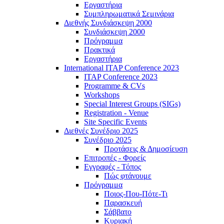
Εργαστήρια
Συμπληρωματικά Σεμινάρια
Διεθνής Συνδιάσκεψη 2000
Συνδιάσκεψη 2000
Πρόγραμμα
Πρακτικά
Εργαστήρια
International ITAP Conference 2023
ITAP Conference 2023
Programme & CVs
Workshops
Special Interest Groups (SIGs)
Registration - Venue
Site Specific Events
Διεθνές Συνέδριο 2025
Συνέδριο 2025
Προτάσεις & Δημοσίευση
Επιτροπές - Φορείς
Εγγραφές - Τόπος
Πώς φτάνουμε
Πρόγραμμα
Ποιος-Που-Πότε-Τι
Παρασκευή
Σάββατο
Κυριακή