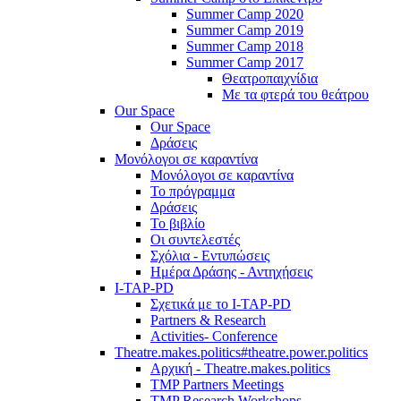
Summer Camp 2020
Summer Camp 2019
Summer Camp 2018
Summer Camp 2017
Θεατροπαιχνίδια
Με τα φτερά του θεάτρου
Our Space
Our Space
Δράσεις
Μονόλογοι σε καραντίνα
Μονόλογοι σε καραντίνα
Το πρόγραμμα
Δράσεις
Το βιβλίο
Οι συντελεστές
Σχόλια - Εντυπώσεις
Ημέρα Δράσης - Αντηχήσεις
I-TAP-PD
Σχετικά με το I-TAP-PD
Partners & Research
Activities- Conference
Theatre.makes.politics#theatre.power.politics
Αρχική - Theatre.makes.politics
TMP Partners Meetings
TMP Research Workshops