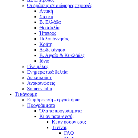
Οι δράσεις σε διάφορες περιοχές
Αττική
Στερεά
Β. Ελλάδα
Θεσσαλία
Ήπειρος
Πελοπόννησος
Κρήτη
Δωδεκάνησα
Β. Αιγαίο & Κυκλάδες
Ιόνιο
Γίνε μέλος
Ενημερωτικά δελτία
Διεκδικούμε
Ανακοινώσεις
Somers John
Τι κάνουμε
Επιμόρφωση - εργαστήρια
Προγράμματα
Όλα τα προγράμματα
Κι αν ήσουν εσύ;
Κι αν ήσουν εσυ;
Τι είναι;
FAQ