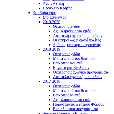
Ανατ. Αττική
Ηράκλειο Κρήτης
Στο Επίκεντρο
Στο Επίκεντρο
2019-2020
Θεατροπαιχνίδια
Ας μιλήσουμε για εμάς
Αυτοτελή εργαστήρια παιδιών
Οι έφηβοι ως ενεργοί πολίτες
Δράσεις εν καιρώ καραντίνας
2018-2019
Θεατροπαιχνίδια
Με τα φτερά του θεάτρου
Εσύ όπως και εγώ
Εργαστήρια Ενηλίκων
Θεατροπαιδαγωγικά προγράμματα
Αυτοτελή εργαστήρια παιδιών
2017-2018
Θεατροπαιχνίδια
Με τα φτερά του θεάτρου
Εσύ όπως κι εγώ
Ας μιλήσουμε για εμάς
Παραστάσεις Θεάτρου Φόρουμ
Εκπαιδευτικά προγράμματα
Summer Camp στο Επίκεντρο