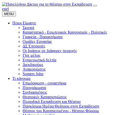
en
el
MENU
Ποιοι Είμαστε
Σκοποί
Καταστατικό - Εσωτερικός Κανονισμός - Πολιτικές
Γραφεία - Παραρτήματα
Ομάδες Εργασίας
ΔΣ Επιτροπές
Οι δράσεις σε διάφορες περιοχές
Γίνε μέλος
Ενημερωτικά δελτία
Διεκδικούμε
Ανακοινώσεις
Somers John
Τι κάνουμε
Επιμόρφωση - εργαστήρια
Προγράμματα
Συνδιασκέψεις
Θεατρικές Κατασκηνώσεις
Περιοδικό Εκπαίδευση και Θέατρο
Παγκόσμια Ημέρα Θεάτρου στην Εκπαίδευση
Θέατρο του Καταπιεσμένου - Θέατρο Φόρουμ