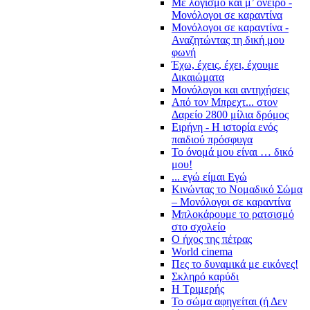
Με λογισμό και μ’ όνειρο -
Μονόλογοι σε καραντίνα
Μονόλογοι σε καραντίνα -
Αναζητώντας τη δική μου
φωνή
Έχω, έχεις, έχει, έχουμε
Δικαιώματα
Μονόλογοι και αντηχήσεις
Από τον Μπρεχτ... στον
Δαρείο 2800 μίλια δρόμος
Ειρήνη - Η ιστορία ενός
παιδιού πρόσφυγα
Το όνομά μου είναι … δικό
μου!
... εγώ είμαι Εγώ
Κινώντας το Νομαδικό Σώμα
– Μονόλογοι σε καραντίνα
Μπλοκάρουμε το ρατσισμό
στο σχολείο
Ο ήχος της πέτρας
World cinema
Πες το δυναμικά με εικόνες!
Σκληρό καρύδι
Η Τριμερής
Το σώμα αφηγείται (ή Δεν