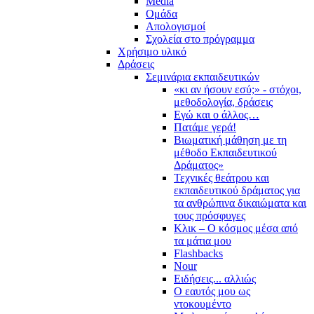
Media
Ομάδα
Απολογισμοί
Σχολεία στο πρόγραμμα
Χρήσιμο υλικό
Δράσεις
Σεμινάρια εκπαιδευτικών
«κι αν ήσουν εσύ;» - στόχοι,
μεθοδολογία, δράσεις
Εγώ και ο άλλος…
Πατάμε γερά!
Βιωματική μάθηση με τη
μέθοδο Εκπαιδευτικού
Δράματος»
Τεχνικές θεάτρου και
εκπαιδευτικού δράματος για
τα ανθρώπινα δικαιώματα και
τους πρόσφυγες
Κλικ – Ο κόσμος μέσα από
τα μάτια μου
Flashbacks
Nour
Ειδήσεις... αλλιώς
Ο εαυτός μου ως
ντοκουμέντο