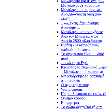
Με λογισμό και μ’ όνειρο -
Μονόλογοι σε καραντίνα
Μονόλογοι σε καραντίνα -
Αναζητώντας τη δική μου
φωνή
Έχω, έχεις, έχει, έχουμε
Δικαιώματα
Μονόλογοι και αντηχήσεις
Από τον Μπρεχτ... στον
Δαρείο 2800 μίλια δρόμος
Ειρήνη - Η ιστορία ενός
παιδιού πρόσφυγα
Το όνομά μου είναι … δικό
μου!
... εγώ είμαι Εγώ
Κινώντας το Νομαδικό Σώμα
– Μονόλογοι σε καραντίνα
Μπλοκάρουμε το ρατσισμό
στο σχολείο
Ο ήχος της πέτρας
World cinema
Πες το δυναμικά με εικόνες!
Σκληρό καρύδι
Η Τριμερής
Το σώμα αφηγείται (ή Δεν