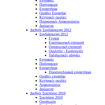
Εγγραφές
Πρόγραμμα
Εργαστήρια
Ομάδες Εργασίας
Κεντρικές ομιλίες
Προφορικές Ανακοινώσεις
Δρώμενα
Διεθνής Συνδιάσκεψη 2012
Συνδιάσκεψη 2012
Γενικά
Επιστημονική επιτροπή
Οργανωτική επιτροπή
Ομιλητές - Εμψυχωτές
Ταξιδιωτικές οδηγίες
Εγγραφές
Πρόγραμμα
Εργαστήρια
Προσυνεδριακά εργαστήρια
Ομάδες εργασίας
Κεντρικές ομιλίες
Ανακοινώσεις
Δρώμενα
Διεθνές Συμπόσιο 2010
Συμπόσιο 2010
Οργάνωση