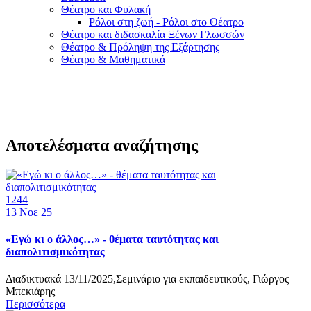
Θέατρο και Φυλακή
Ρόλοι στη ζωή - Ρόλοι στο Θέατρο
Θέατρο και διδασκαλία Ξένων Γλωσσών
Θέατρο & Πρόληψη της Εξάρτησης
Θέατρο & Μαθηματικά
Αποτελέσματα αναζήτησης
1244
13
Νοε 25
«Εγώ κι ο άλλος…» - θέματα ταυτότητας και
διαπολιτισμικότητας
Διαδικτυακά 13/11/2025,Σεμινάριο για εκπαιδευτικούς, Γιώργος
Μπεκιάρης
Περισσότερα