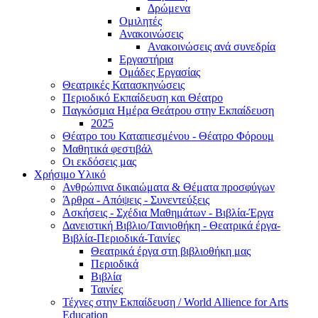
Δρώμενα
Ομιλητές
Ανακοινώσεις
Ανακοινώσεις ανά συνεδρία
Εργαστήρια
Ομάδες Εργασίας
Θεατρικές Κατασκηνώσεις
Περιοδικό Εκπαίδευση και Θέατρο
Παγκόσμια Ημέρα Θεάτρου στην Εκπαίδευση
2025
Θέατρο του Καταπιεσμένου - Θέατρο Φόρουμ
Μαθητικά φεστιβάλ
Οι εκδόσεις μας
Χρήσιμο Υλικό
Ανθρώπινα δικαιώματα & Θέματα προσφύγων
Άρθρα - Απόψεις - Συνεντεύξεις
Ασκήσεις - Σχέδια Μαθημάτων - Βιβλία-Έργα
Δανειστική Βιβλιο/Ταινιοθήκη - Θεατρικά έργα-
Βιβλία-Περιοδικά-Ταινίες
Θεατρικά έργα στη βιβλιοθήκη μας
Περιοδικά
Βιβλία
Ταινίες
Τέχνες στην Εκπαίδευση / World Allience for Arts
Education