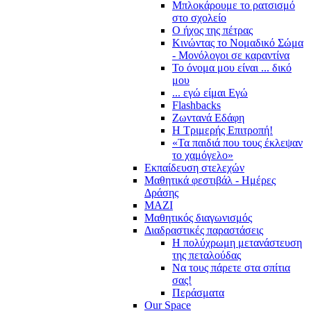
Μπλοκάρουμε το ρατσισμό
στο σχολείο
Ο ήχος της πέτρας
Κινώντας το Νομαδικό Σώμα
- Μονόλογοι σε καραντίνα
Το όνομα μου είναι ... δικό
μου
... εγώ είμαι Εγώ
Flashbacks
Ζωντανά Εδάφη
Η Τριμερής Επιτροπή!
«Τα παιδιά που τους έκλεψαν
το χαμόγελο»
Εκπαίδευση στελεχών
Μαθητικά φεστιβάλ - Ημέρες
Δράσης
ΜΑΖΙ
Μαθητικός διαγωνισμός
Διαδραστικές παραστάσεις
Η πολύχρωμη μετανάστευση
της πεταλούδας
Να τους πάρετε στα σπίτια
σας!
Περάσματα
Our Space