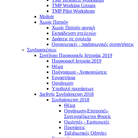
TMP Working Groups
TMP Pilot Workshops
Moltoir
Χωρίς Πατρόν
Χωρίς Πατρόν αρχική
Εκπαίδευση στελεχών
Δράσεις σε σχολεία
Οργανωτικές - παιδαγωγικές συναντήσεις
Συνδιασκέψεις
Συνέδριο Προφορικής Ιστορίας 2019
Προφορική Ιστορία 2019
Θέμα
Πρόγραμμα - Ανακοινώσεις
Εργαστήρια
Οργάνωση
Υποβολή προτάσεων
Διεθνής Συνδιάσκεψη 2018
Συνδιάσκεψη 2018
Θέμα
Οργάνωση-Επιτροπές-
Συνεργαζόμενοι Φορείς
Ομιλητές - Εμψυχωτές
Προτάσεις
Ταξιδιωτικές Οδηγίες