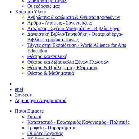
Μαθητικά φεστιβάλ
Οι εκδόσεις μας
Χρήσιμο Υλικό
Ανθρώπινα δικαιώματα & Θέματα προσφύγων
Άρθρα - Απόψεις - Συνεντεύξεις
Ασκήσεις - Σχέδια Μαθημάτων - Βιβλία-Έργα
Δανειστική Βιβλιο/Ταινιοθήκη - Θεατρικά έργα-
Βιβλία-Περιοδικά-Ταινίες
Τέχνες στην Εκπαίδευση / World Allience for Arts
Education
Θέατρο και Φυλακή
Θέατρο και διδασκαλία Ξένων Γλωσσών
Θέατρο & Πρόληψη της Εξάρτησης
Θέατρο & Μαθηματικά
en
el
Σύνδεση
Δημιουργία Λογαριασμού
Ποιοι Είμαστε
Σκοποί
Καταστατικό - Εσωτερικός Κανονισμός - Πολιτικές
Γραφεία - Παραρτήματα
Ομάδες Εργασίας
ΔΣ Επιτροπές