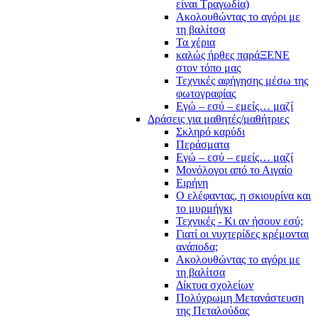
είναι Τραγωδία)
Ακολουθώντας το αγόρι με
τη βαλίτσα
Τα χέρια
καλώς ήρθες παράΞΕΝΕ
στον τόπο μας
Τεχνικές αφήγησης μέσω της
φωτογραφίας
Εγώ – εσύ – εμείς… μαζί
Δράσεις για μαθητές/μαθήτριες
Σκληρό καρύδι
Περάσματα
Εγώ – εσύ – εμείς… μαζί
Μονόλογοι από το Αιγαίο
Ειρήνη
Ο ελέφαντας, η σκιουρίνα και
το μυρμήγκι
Τεχνικές - Κι αν ήσουν εσύ;
Γιατί οι νυχτερίδες κρέμονται
ανάποδα;
Ακολουθώντας το αγόρι με
τη βαλίτσα
Δίκτυα σχολείων
Πολύχρωμη Μετανάστευση
της Πεταλούδας