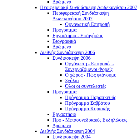
Δρώμενα
Περιφερειακή Συνδιάσκεψη Δωδεκανήσου 2007
Περιφερειακή Συνδιάσκεψη
Δωδεκανήσου 2007
Οργανωτική Επιτροπή
Πρόγραμμα
Εργαστήρια - Εισηγήσεις
Βιογραφικά
Δρώμενα
Διεθνής Συνδιάσκεψη 2006
Συνδιάσκεψη 2006
Οργάνωση - Επιτροπές -
Συνεργαζόμενοι Φορείς
Ο χώρος - Πώς φτάνουμε
Σχόλια
Όλοι οι συντελεστές
Πρόγραμμα
Πρόγραμμα Παρασκευής
Πρόγραμμα Σαββάτου
Πρόγραμμα Κυριακής
Εργαστήρια
Προ - Μετασυνεδριακές Εκδηλώσεις
Δρώμενα
Διεθνής Συνδιάσκεψη 2004
Συνδιάσκεψη 2004