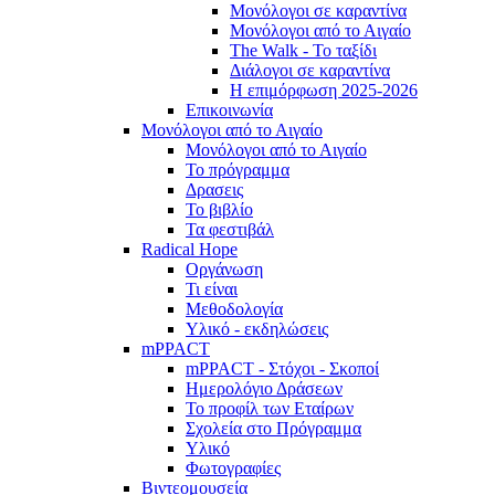
Μονόλογοι σε καραντίνα
Μονόλογοι από το Αιγαίο
The Walk - Το ταξίδι
Διάλογοι σε καραντίνα
Η επιμόρφωση 2025-2026
Επικοινωνία
Μονόλογοι από το Αιγαίο
Μονόλογοι από το Αιγαίο
Το πρόγραμμα
Δρασεις
Το βιβλίο
Τα φεστιβάλ
Radical Hope
Οργάνωση
Τι είναι
Μεθοδολογία
Υλικό - εκδηλώσεις
mPPACT
mPPACT - Στόχοι - Σκοποί
Ημερολόγιο Δράσεων
Το προφίλ των Εταίρων
Σχολεία στο Πρόγραμμα
Υλικό
Φωτογραφίες
Βιντεομουσεία