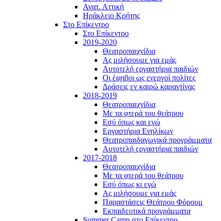
Ανατ. Αττική
Ηράκλειο Κρήτης
Στο Επίκεντρο
Στο Επίκεντρο
2019-2020
Θεατροπαιχνίδια
Ας μιλήσουμε για εμάς
Αυτοτελή εργαστήρια παιδιών
Οι έφηβοι ως ενεργοί πολίτες
Δράσεις εν καιρώ καραντίνας
2018-2019
Θεατροπαιχνίδια
Με τα φτερά του θεάτρου
Εσύ όπως και εγώ
Εργαστήρια Ενηλίκων
Θεατροπαιδαγωγικά προγράμματα
Αυτοτελή εργαστήρια παιδιών
2017-2018
Θεατροπαιχνίδια
Με τα φτερά του θεάτρου
Εσύ όπως κι εγώ
Ας μιλήσουμε για εμάς
Παραστάσεις Θεάτρου Φόρουμ
Εκπαιδευτικά προγράμματα
Summer Camp στο Επίκεντρο