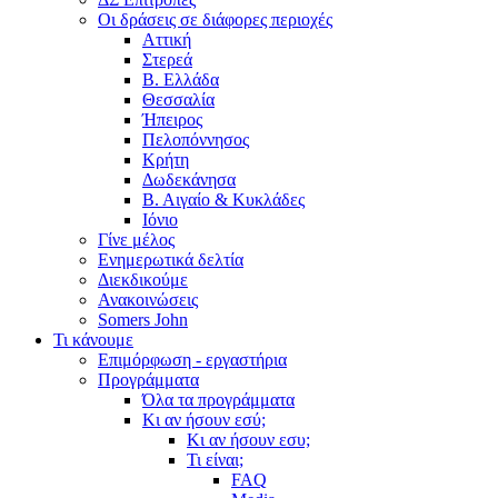
Οι δράσεις σε διάφορες περιοχές
Αττική
Στερεά
Β. Ελλάδα
Θεσσαλία
Ήπειρος
Πελοπόννησος
Κρήτη
Δωδεκάνησα
Β. Αιγαίο & Κυκλάδες
Ιόνιο
Γίνε μέλος
Ενημερωτικά δελτία
Διεκδικούμε
Ανακοινώσεις
Somers John
Τι κάνουμε
Επιμόρφωση - εργαστήρια
Προγράμματα
Όλα τα προγράμματα
Κι αν ήσουν εσύ;
Κι αν ήσουν εσυ;
Τι είναι;
FAQ