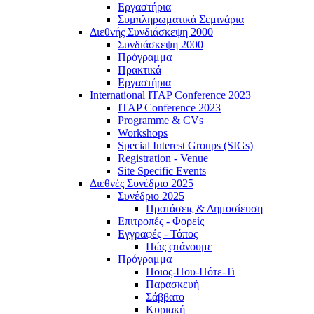
Εργαστήρια
Συμπληρωματικά Σεμινάρια
Διεθνής Συνδιάσκεψη 2000
Συνδιάσκεψη 2000
Πρόγραμμα
Πρακτικά
Εργαστήρια
International ITAP Conference 2023
ITAP Conference 2023
Programme & CVs
Workshops
Special Interest Groups (SIGs)
Registration - Venue
Site Specific Events
Διεθνές Συνέδριο 2025
Συνέδριο 2025
Προτάσεις & Δημοσίευση
Επιτροπές - Φορείς
Εγγραφές - Τόπος
Πώς φτάνουμε
Πρόγραμμα
Ποιος-Που-Πότε-Τι
Παρασκευή
Σάββατο
Κυριακή