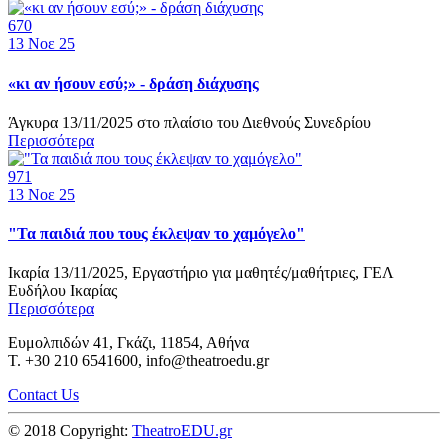
670
13
Νοε 25
«κι αν ήσουν εσύ;» - δράση διάχυσης
Άγκυρα 13/11/2025 στο πλαίσιο του Διεθνούς Συνεδρίου
Περισσότερα
971
13
Νοε 25
"Τα παιδιά που τους έκλεψαν το χαμόγελο"
Ικαρία 13/11/2025, Εργαστήριο για μαθητές/μαθήτριες, ΓΕΛ
Ευδήλου Ικαρίας
Περισσότερα
Ευμολπιδών 41, Γκάζι, 11854, Αθήνα
T. +30 210 6541600, info@theatroedu.gr
Contact Us
© 2018 Copyright:
TheatroEDU.gr