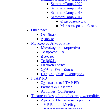
Summer Camp 2020
Summer Camp 2019
Summer Camp 2018
Summer Camp 2017
Θεατροπαιχνίδια
Με τα φτερά του θεάτρου
Our Space
Our Space
Δράσεις
Μονόλογοι σε καραντίνα
Μονόλογοι σε καραντίνα
Το πρόγραμμα
Δράσεις
Το βιβλίο
Οι συντελεστές
Σχόλια - Εντυπώσεις
Ημέρα Δράσης - Αντηχήσεις
I-TAP-PD
Σχετικά με το I-TAP-PD
Partners & Research
Activities- Conference
Theatre.makes.politics#theatre.power.politics
Αρχική - Theatre.makes.politics
TMP Partners Meetings
TMP Research Workshops