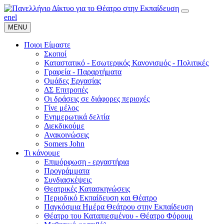
en
el
MENU
Ποιοι Είμαστε
Σκοποί
Καταστατικό - Εσωτερικός Κανονισμός - Πολιτικές
Γραφεία - Παραρτήματα
Ομάδες Εργασίας
ΔΣ Επιτροπές
Οι δράσεις σε διάφορες περιοχές
Γίνε μέλος
Ενημερωτικά δελτία
Διεκδικούμε
Ανακοινώσεις
Somers John
Τι κάνουμε
Επιμόρφωση - εργαστήρια
Προγράμματα
Συνδιασκέψεις
Θεατρικές Κατασκηνώσεις
Περιοδικό Εκπαίδευση και Θέατρο
Παγκόσμια Ημέρα Θεάτρου στην Εκπαίδευση
Θέατρο του Καταπιεσμένου - Θέατρο Φόρουμ