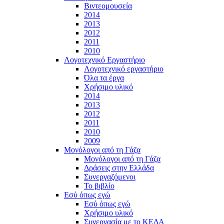
Βιντεομουσεία
2014
2013
2012
2011
2010
Λογοτεχνικό Εργαστήριο
Λογοτεχνικό εργαστήριο
Όλα τα έργα
Χρήσιμο υλικό
2014
2013
2012
2011
2010
2009
Μονόλογοι από τη Γάζα
Μονόλογοι από τη Γάζα
Δράσεις στην Ελλάδα
Συνεργαζόμενοι
To βιβλίο
Εσύ όπως εγώ
Εσύ όπως εγώ
Χρήσιμο υλικό
Συνεργασία με το ΚΕΔΑ