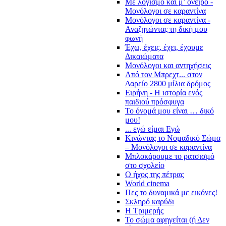
Με λογισμό και μ’ όνειρο -
Μονόλογοι σε καραντίνα
Μονόλογοι σε καραντίνα -
Αναζητώντας τη δική μου
φωνή
Έχω, έχεις, έχει, έχουμε
Δικαιώματα
Μονόλογοι και αντηχήσεις
Από τον Μπρεχτ... στον
Δαρείο 2800 μίλια δρόμος
Ειρήνη - Η ιστορία ενός
παιδιού πρόσφυγα
Το όνομά μου είναι … δικό
μου!
... εγώ είμαι Εγώ
Κινώντας το Νομαδικό Σώμα
– Μονόλογοι σε καραντίνα
Μπλοκάρουμε το ρατσισμό
στο σχολείο
Ο ήχος της πέτρας
World cinema
Πες το δυναμικά με εικόνες!
Σκληρό καρύδι
Η Τριμερής
Το σώμα αφηγείται (ή Δεν