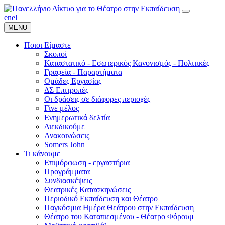
en
el
MENU
Ποιοι Είμαστε
Σκοποί
Καταστατικό - Εσωτερικός Κανονισμός - Πολιτικές
Γραφεία - Παραρτήματα
Ομάδες Εργασίας
ΔΣ Επιτροπές
Οι δράσεις σε διάφορες περιοχές
Γίνε μέλος
Ενημερωτικά δελτία
Διεκδικούμε
Ανακοινώσεις
Somers John
Τι κάνουμε
Επιμόρφωση - εργαστήρια
Προγράμματα
Συνδιασκέψεις
Θεατρικές Κατασκηνώσεις
Περιοδικό Εκπαίδευση και Θέατρο
Παγκόσμια Ημέρα Θεάτρου στην Εκπαίδευση
Θέατρο του Καταπιεσμένου - Θέατρο Φόρουμ