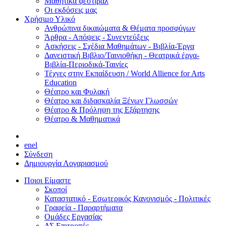
Μαθητικά φεστιβάλ
Οι εκδόσεις μας
Χρήσιμο Υλικό
Ανθρώπινα δικαιώματα & Θέματα προσφύγων
Άρθρα - Απόψεις - Συνεντεύξεις
Ασκήσεις - Σχέδια Μαθημάτων - Βιβλία-Έργα
Δανειστική Βιβλιο/Ταινιοθήκη - Θεατρικά έργα-
Βιβλία-Περιοδικά-Ταινίες
Τέχνες στην Εκπαίδευση / World Allience for Arts
Education
Θέατρο και Φυλακή
Θέατρο και διδασκαλία Ξένων Γλωσσών
Θέατρο & Πρόληψη της Εξάρτησης
Θέατρο & Μαθηματικά
en
el
Σύνδεση
Δημιουργία Λογαριασμού
Ποιοι Είμαστε
Σκοποί
Καταστατικό - Εσωτερικός Κανονισμός - Πολιτικές
Γραφεία - Παραρτήματα
Ομάδες Εργασίας
ΔΣ Επιτροπές