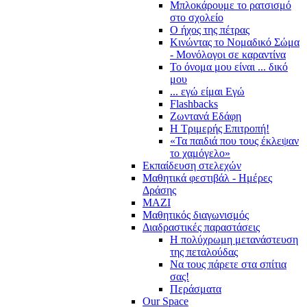
Μπλοκάρουμε το ρατσισμό
στο σχολείο
Ο ήχος της πέτρας
Κινώντας το Νομαδικό Σώμα
- Μονόλογοι σε καραντίνα
Το όνομα μου είναι ... δικό
μου
... εγώ είμαι Εγώ
Flashbacks
Ζωντανά Εδάφη
Η Τριμερής Επιτροπή!
«Τα παιδιά που τους έκλεψαν
το χαμόγελο»
Εκπαίδευση στελεχών
Μαθητικά φεστιβάλ - Ημέρες
Δράσης
ΜΑΖΙ
Μαθητικός διαγωνισμός
Διαδραστικές παραστάσεις
Η πολύχρωμη μετανάστευση
της πεταλούδας
Να τους πάρετε στα σπίτια
σας!
Περάσματα
Our Space