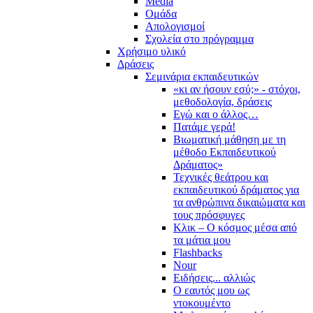
Media
Ομάδα
Απολογισμοί
Σχολεία στο πρόγραμμα
Χρήσιμο υλικό
Δράσεις
Σεμινάρια εκπαιδευτικών
«κι αν ήσουν εσύ;» - στόχοι,
μεθοδολογία, δράσεις
Εγώ και ο άλλος…
Πατάμε γερά!
Βιωματική μάθηση με τη
μέθοδο Εκπαιδευτικού
Δράματος»
Τεχνικές θεάτρου και
εκπαιδευτικού δράματος για
τα ανθρώπινα δικαιώματα και
τους πρόσφυγες
Κλικ – Ο κόσμος μέσα από
τα μάτια μου
Flashbacks
Nour
Ειδήσεις... αλλιώς
Ο εαυτός μου ως
ντοκουμέντο