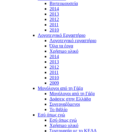
Βιντεομουσεία
2014
2013
2012
2011
2010
Λογοτεχνικό Εργαστήριο
Λογοτεχνικό εργαστήριο
Όλα τα έργα
Χρήσιμο υλικό
2014
2013
2012
2011
2010
2009
Μονόλογοι από τη Γάζα
Μονόλογοι από τη Γάζα
Δράσεις στην Ελλάδα
Συνεργαζόμενοι
To βιβλίο
Εσύ όπως εγώ
Εσύ όπως εγώ
Χρήσιμο υλικό
Συνεργασία με το ΚΕΔΑ