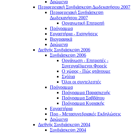
Δρώμενα
Περιφερειακή Συνδιάσκεψη Δωδεκανήσου 2007
Περιφερειακή Συνδιάσκεψη
Δωδεκανήσου 2007
Οργανωτική Επιτροπή
Πρόγραμμα
Εργαστήρια - Εισηγήσεις
Βιογραφικά
Δρώμενα
Διεθνής Συνδιάσκεψη 2006
Συνδιάσκεψη 2006
Οργάνωση - Επιτροπές -
Συνεργαζόμενοι Φορείς
Ο χώρος - Πώς φτάνουμε
Σχόλια
Όλοι οι συντελεστές
Πρόγραμμα
Πρόγραμμα Παρασκευής
Πρόγραμμα Σαββάτου
Πρόγραμμα Κυριακής
Εργαστήρια
Προ - Μετασυνεδριακές Εκδηλώσεις
Δρώμενα
Διεθνής Συνδιάσκεψη 2004
Συνδιάσκεψη 2004