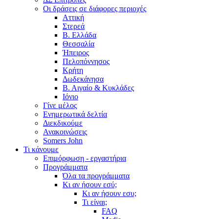
Οι δράσεις σε διάφορες περιοχές
Αττική
Στερεά
Β. Ελλάδα
Θεσσαλία
Ήπειρος
Πελοπόννησος
Κρήτη
Δωδεκάνησα
Β. Αιγαίο & Κυκλάδες
Ιόνιο
Γίνε μέλος
Ενημερωτικά δελτία
Διεκδικούμε
Ανακοινώσεις
Somers John
Τι κάνουμε
Επιμόρφωση - εργαστήρια
Προγράμματα
Όλα τα προγράμματα
Κι αν ήσουν εσύ;
Κι αν ήσουν εσυ;
Τι είναι;
FAQ