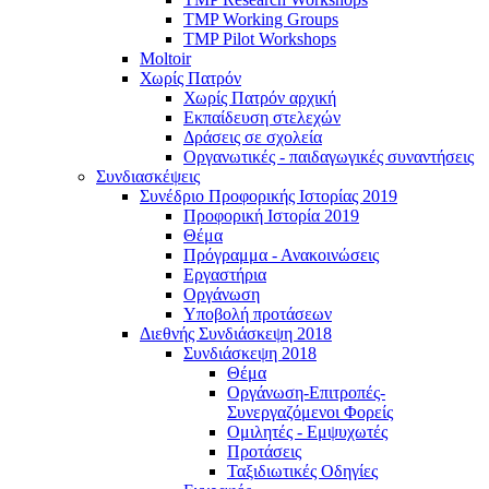
TMP Working Groups
TMP Pilot Workshops
Moltoir
Χωρίς Πατρόν
Χωρίς Πατρόν αρχική
Εκπαίδευση στελεχών
Δράσεις σε σχολεία
Οργανωτικές - παιδαγωγικές συναντήσεις
Συνδιασκέψεις
Συνέδριο Προφορικής Ιστορίας 2019
Προφορική Ιστορία 2019
Θέμα
Πρόγραμμα - Ανακοινώσεις
Εργαστήρια
Οργάνωση
Υποβολή προτάσεων
Διεθνής Συνδιάσκεψη 2018
Συνδιάσκεψη 2018
Θέμα
Οργάνωση-Επιτροπές-
Συνεργαζόμενοι Φορείς
Ομιλητές - Εμψυχωτές
Προτάσεις
Ταξιδιωτικές Οδηγίες