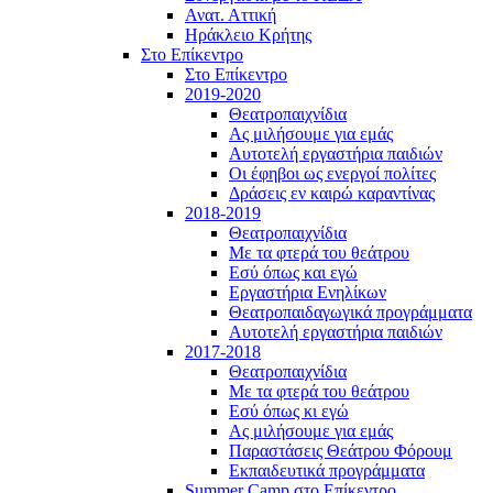
Ανατ. Αττική
Ηράκλειο Κρήτης
Στο Επίκεντρο
Στο Επίκεντρο
2019-2020
Θεατροπαιχνίδια
Ας μιλήσουμε για εμάς
Αυτοτελή εργαστήρια παιδιών
Οι έφηβοι ως ενεργοί πολίτες
Δράσεις εν καιρώ καραντίνας
2018-2019
Θεατροπαιχνίδια
Με τα φτερά του θεάτρου
Εσύ όπως και εγώ
Εργαστήρια Ενηλίκων
Θεατροπαιδαγωγικά προγράμματα
Αυτοτελή εργαστήρια παιδιών
2017-2018
Θεατροπαιχνίδια
Με τα φτερά του θεάτρου
Εσύ όπως κι εγώ
Ας μιλήσουμε για εμάς
Παραστάσεις Θεάτρου Φόρουμ
Εκπαιδευτικά προγράμματα
Summer Camp στο Επίκεντρο