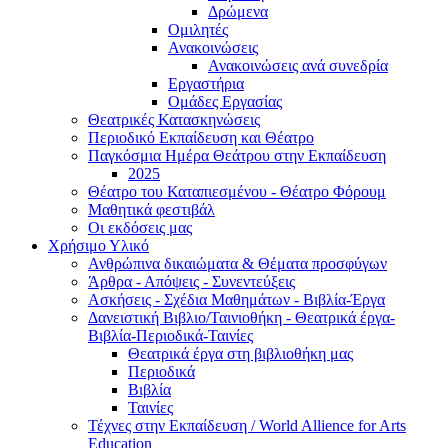
Δρώμενα
Ομιλητές
Ανακοινώσεις
Ανακοινώσεις ανά συνεδρία
Εργαστήρια
Ομάδες Εργασίας
Θεατρικές Κατασκηνώσεις
Περιοδικό Εκπαίδευση και Θέατρο
Παγκόσμια Ημέρα Θεάτρου στην Εκπαίδευση
2025
Θέατρο του Καταπιεσμένου - Θέατρο Φόρουμ
Μαθητικά φεστιβάλ
Οι εκδόσεις μας
Χρήσιμο Υλικό
Ανθρώπινα δικαιώματα & Θέματα προσφύγων
Άρθρα - Απόψεις - Συνεντεύξεις
Ασκήσεις - Σχέδια Μαθημάτων - Βιβλία-Έργα
Δανειστική Βιβλιο/Ταινιοθήκη - Θεατρικά έργα-
Βιβλία-Περιοδικά-Ταινίες
Θεατρικά έργα στη βιβλιοθήκη μας
Περιοδικά
Βιβλία
Ταινίες
Τέχνες στην Εκπαίδευση / World Allience for Arts
Education