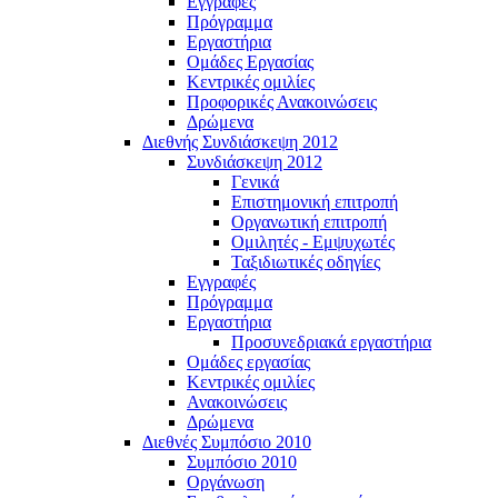
Εγγραφές
Πρόγραμμα
Εργαστήρια
Ομάδες Εργασίας
Κεντρικές ομιλίες
Προφορικές Ανακοινώσεις
Δρώμενα
Διεθνής Συνδιάσκεψη 2012
Συνδιάσκεψη 2012
Γενικά
Επιστημονική επιτροπή
Οργανωτική επιτροπή
Ομιλητές - Εμψυχωτές
Ταξιδιωτικές οδηγίες
Εγγραφές
Πρόγραμμα
Εργαστήρια
Προσυνεδριακά εργαστήρια
Ομάδες εργασίας
Κεντρικές ομιλίες
Ανακοινώσεις
Δρώμενα
Διεθνές Συμπόσιο 2010
Συμπόσιο 2010
Οργάνωση