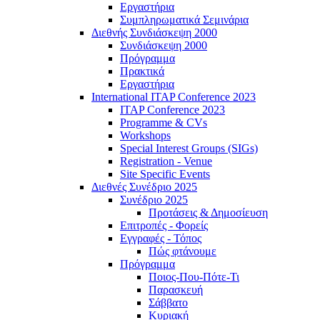
Εργαστήρια
Συμπληρωματικά Σεμινάρια
Διεθνής Συνδιάσκεψη 2000
Συνδιάσκεψη 2000
Πρόγραμμα
Πρακτικά
Εργαστήρια
International ITAP Conference 2023
ITAP Conference 2023
Programme & CVs
Workshops
Special Interest Groups (SIGs)
Registration - Venue
Site Specific Events
Διεθνές Συνέδριο 2025
Συνέδριο 2025
Προτάσεις & Δημοσίευση
Επιτροπές - Φορείς
Εγγραφές - Τόπος
Πώς φτάνουμε
Πρόγραμμα
Ποιος-Που-Πότε-Τι
Παρασκευή
Σάββατο
Κυριακή