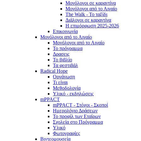
Μονόλογοι σε καραντίνα
Μονόλογοι από το Αιγαίο
The Walk - Το ταξίδι
Διάλογοι σε καραντίνα
Η επιμόρφωση 2025-2026
Επικοινωνία
Μονόλογοι από το Αιγαίο
Μονόλογοι από το Αιγαίο
Το πρόγραμμα
Δρασεις
Το βιβλίο
Τα φεστιβάλ
Radical Hope
Οργάνωση
Τι είναι
Μεθοδολογία
Υλικό - εκδηλώσεις
mPPACT
mPPACT - Στόχοι - Σκοποί
Ημερολόγιο Δράσεων
Το προφίλ των Εταίρων
Σχολεία στο Πρόγραμμα
Υλικό
Φωτογραφίες
Βιντεομουσεία