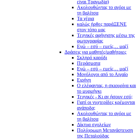
είναι Τραγωδία)
Ακολουθώντας το αγόρι με
τη βαλίτσα
Τα χέρια
καλώς ήρθες παράΞΕΝΕ
στον τόπο μας
Τεχνικές αφήγησης μέσω της
φωτογραφίας
Εγώ – εσύ – εμείς… μαζί
Δράσεις για μαθητές/μαθήτριες
Σκληρό καρύδι
Περάσματα
Εγώ – εσύ – εμείς… μαζί
Μονόλογοι από το Αιγαίο
Ειρήνη
Ο ελέφαντας, η σκιουρίνα και
το μυρμήγκι
Τεχνικές - Κι αν ήσουν εσύ;
Γιατί οι νυχτερίδες κρέμονται
ανάποδα;
Ακολουθώντας το αγόρι με
τη βαλίτσα
Δίκτυα σχολείων
Πολύχρωμη Μετανάστευση
της Πεταλούδας