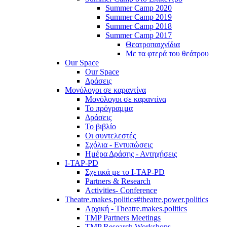
Summer Camp 2020
Summer Camp 2019
Summer Camp 2018
Summer Camp 2017
Θεατροπαιχνίδια
Με τα φτερά του θεάτρου
Our Space
Our Space
Δράσεις
Μονόλογοι σε καραντίνα
Μονόλογοι σε καραντίνα
Το πρόγραμμα
Δράσεις
Το βιβλίο
Οι συντελεστές
Σχόλια - Εντυπώσεις
Ημέρα Δράσης - Αντηχήσεις
I-TAP-PD
Σχετικά με το I-TAP-PD
Partners & Research
Activities- Conference
Theatre.makes.politics#theatre.power.politics
Αρχική - Theatre.makes.politics
TMP Partners Meetings
TMP Research Workshops