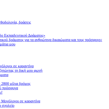
μεθοδολογία, δράσεις
δο Εκπαιδευτικού Δράματος»
τικού δράματος για τα ανθρώπινα δικαιώματα και τους πρόσφυγες
μάτια μου
ονόλογοι σε καραντίνα
ζητώντας τη δική μου φωνή
ιώματα
ο 2800 μίλια δρόμος
ού πρόσφυγα
υ!
 Μονόλογοι σε καραντίνα
 σχολείο