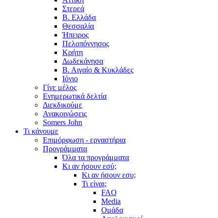
Στερεά
Β. Ελλάδα
Θεσσαλία
Ήπειρος
Πελοπόννησος
Κρήτη
Δωδεκάνησα
Β. Αιγαίο & Κυκλάδες
Ιόνιο
Γίνε μέλος
Ενημερωτικά δελτία
Διεκδικούμε
Ανακοινώσεις
Somers John
Τι κάνουμε
Επιμόρφωση - εργαστήρια
Προγράμματα
Όλα τα προγράμματα
Κι αν ήσουν εσύ;
Κι αν ήσουν εσυ;
Τι είναι;
FAQ
Media
Ομάδα