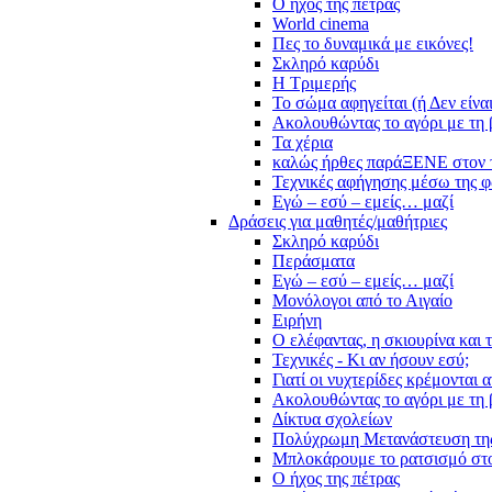
Ο ήχος της πέτρας
World cinema
Πες το δυναμικά με εικόνες!
Σκληρό καρύδι
Η Τριμερής
Το σώμα αφηγείται (ή Δεν είνα
Ακολουθώντας το αγόρι με τη 
Τα χέρια
καλώς ήρθες παράΞΕΝΕ στον 
Τεχνικές αφήγησης μέσω της 
Εγώ – εσύ – εμείς… μαζί
Δράσεις για μαθητές/μαθήτριες
Σκληρό καρύδι
Περάσματα
Εγώ – εσύ – εμείς… μαζί
Μονόλογοι από το Αιγαίο
Ειρήνη
Ο ελέφαντας, η σκιουρίνα και 
Τεχνικές - Κι αν ήσουν εσύ;
Γιατί οι νυχτερίδες κρέμονται 
Ακολουθώντας το αγόρι με τη 
Δίκτυα σχολείων
Πολύχρωμη Μετανάστευση τη
Μπλοκάρουμε το ρατσισμό στο
Ο ήχος της πέτρας