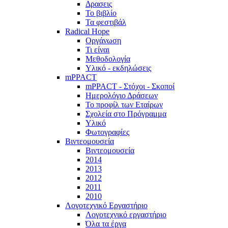
Δρασεις
Το βιβλίο
Τα φεστιβάλ
Radical Hope
Οργάνωση
Τι είναι
Μεθοδολογία
Υλικό - εκδηλώσεις
mPPACT
mPPACT - Στόχοι - Σκοποί
Ημερολόγιο Δράσεων
Το προφίλ των Εταίρων
Σχολεία στο Πρόγραμμα
Υλικό
Φωτογραφίες
Βιντεομουσεία
Βιντεομουσεία
2014
2013
2012
2011
2010
Λογοτεχνικό Εργαστήριο
Λογοτεχνικό εργαστήριο
Όλα τα έργα