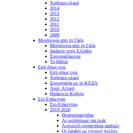
Χρήσιμο υλικό
2014
2013
2012
2011
2010
2009
Μονόλογοι από τη Γάζα
Μονόλογοι από τη Γάζα
Δράσεις στην Ελλάδα
Συνεργαζόμενοι
To βιβλίο
Εσύ όπως εγώ
Εσύ όπως εγώ
Χρήσιμο υλικό
Συνεργασία με το ΚΕΔΑ
Ανατ. Αττική
Ηράκλειο Κρήτης
Στο Επίκεντρο
Στο Επίκεντρο
2019-2020
Θεατροπαιχνίδια
Ας μιλήσουμε για εμάς
Αυτοτελή εργαστήρια παιδιών
Οι έφηβοι ως ενεργοί πολίτες