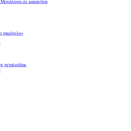
 Μονόλογοι σε καραντίνα
υ
το χαμόγελο»
ς
ης πεταλούδας
!