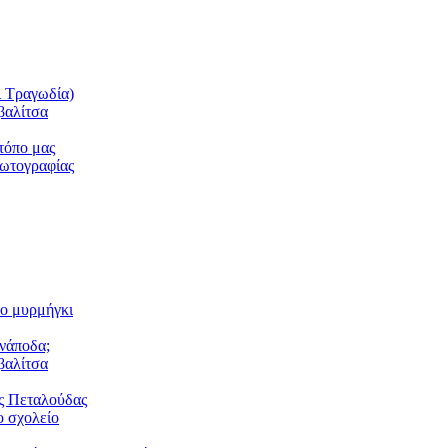
ι Τραγωδία)
βαλίτσα
τόπο μας
φωτογραφίας
το μυρμήγκι
ανάποδα;
βαλίτσα
ς Πεταλούδας
 σχολείο