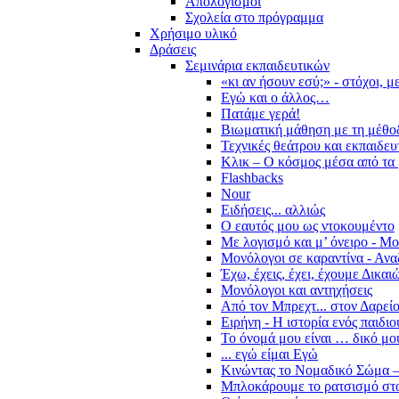
Απολογισμοί
Σχολεία στο πρόγραμμα
Χρήσιμο υλικό
Δράσεις
Σεμινάρια εκπαιδευτικών
«κι αν ήσουν εσύ;» - στόχοι, 
Εγώ και ο άλλος…
Πατάμε γερά!
Βιωματική μάθηση με τη μέθο
Τεχνικές θεάτρου και εκπαιδευ
Κλικ – Ο κόσμος μέσα από τα 
Flashbacks
Nour
Ειδήσεις... αλλιώς
Ο εαυτός μου ως ντοκουμέντο
Με λογισμό και μ’ όνειρο - Μ
Μονόλογοι σε καραντίνα - Ανα
Έχω, έχεις, έχει, έχουμε Δικα
Μονόλογοι και αντηχήσεις
Από τον Μπρεχτ... στον Δαρεί
Ειρήνη - Η ιστορία ενός παιδι
Το όνομά μου είναι … δικό μο
... εγώ είμαι Εγώ
Κινώντας το Νομαδικό Σώμα –
Μπλοκάρουμε το ρατσισμό στο