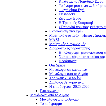
Κινώντας το Νομαδικό Σώμα -
Το όνομα μου είναι ... δικό μο
... εγώ είμαι Εγώ
Flashbacks
Ζωντανά Εδάφη
Η Τριμερής Επιτροπή!
«Τα παιδιά που τους έκλεψαν 
Εκπαίδευση στελεχών
Μαθητικά φεστιβάλ - Ημέρες Δράση
ΜΑΖΙ
Μαθητικός διαγωνισμός
Διαδραστικές παραστάσεις
Η πολύχρωμη μετανάστευση τ
Να τους πάρετε στα σπίτια σας
Περάσματα
Our Space
Μονόλογοι σε καραντίνα
Μονόλογοι από το Αιγαίο
The Walk - Το ταξίδι
Διάλογοι σε καραντίνα
Η επιμόρφωση 2025-2026
Επικοινωνία
Μονόλογοι από το Αιγαίο
Μονόλογοι από το Αιγαίο
Το πρόγραμμα