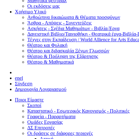
Μαθητικά φεστιβάλ
Οι εκδόσεις μας
Χρήσιμο Υλικό
Ανθρώπινα δικαιώματα & Θέματα προσφύγων
Άρθρα - Απόψεις - Συνεντεύξεις
Ασκήσεις - Σχέδια Μαθημάτων - Βιβλία-Έργα
Δανειστική Βιβλιο/Ταινιοθήκη - Θεατρικά έργα-Βιβλία-
Τέχνες στην Εκπαίδευση / World Allience for Arts Educa
Θέατρο και Φυλακή
Θέατρο και διδασκαλία Ξένων Γλωσσών
Θέατρο & Πρόληψη της Εξάρτησης
Θέατρο & Μαθηματικά
en
el
Σύνδεση
Δημιουργία Λογαριασμού
Ποιοι Είμαστε
Σκοποί
Καταστατικό - Εσωτερικός Κανονισμός - Πολιτικές
Γραφεία - Παραρτήματα
Ομάδες Εργασίας
ΔΣ Επιτροπές
Οι δράσεις σε διάφορες περιοχές
Αττική