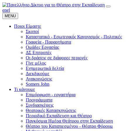
en
el
MENU
Ποιοι Είμαστε
Σκοποί
Καταστατικό - Εσωτερικός Κανονισμός - Πολιτικές
Γραφεία - Παραρτήματα
Ομάδες Εργασίας
ΔΣ Επιτροπές
Οι δράσεις σε διάφορες περιοχές
Γίνε μέλος
Ενημερωτικά δελτία
Διεκδικούμε
Ανακοινώσεις
Somers John
Τι κάνουμε
Επιμόρφωση - εργαστήρια
Προγράμματα
Συνδιασκέψεις
Θεατρικές Κατασκηνώσεις
Περιοδικό Εκπαίδευση και Θέατρο
Παγκόσμια Ημέρα Θεάτρου στην Εκπαίδευση
Θέατρο του Καταπιεσμένου - Θέατρο Φόρουμ