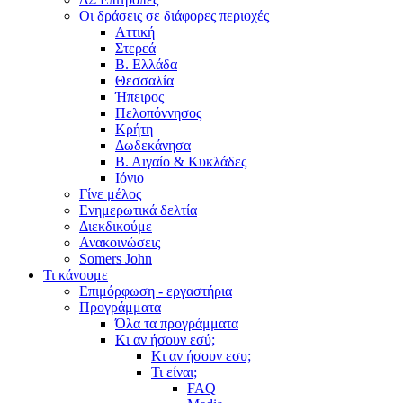
Οι δράσεις σε διάφορες περιοχές
Αττική
Στερεά
Β. Ελλάδα
Θεσσαλία
Ήπειρος
Πελοπόννησος
Κρήτη
Δωδεκάνησα
Β. Αιγαίο & Κυκλάδες
Ιόνιο
Γίνε μέλος
Ενημερωτικά δελτία
Διεκδικούμε
Ανακοινώσεις
Somers John
Τι κάνουμε
Επιμόρφωση - εργαστήρια
Προγράμματα
Όλα τα προγράμματα
Κι αν ήσουν εσύ;
Κι αν ήσουν εσυ;
Τι είναι;
FAQ