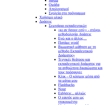
Media
Ομάδα
Απολογισμοί
Σχολεία στο πρόγραμμα
Χρήσιμο υλικό
Δράσεις
Σεμινάρια εκπαιδευτικών
«κι αν ήσουν εσύ;» - στόχοι,
μεθοδολογία, δράσεις
Εγώ και ο άλλος…
Πατάμε γερά!
Βιωματική μάθηση με τη
μέθοδο Εκπαιδευτικού
Δράματος»
Τεχνικές θεάτρου και
εκπαιδευτικού δράματος για
τα ανθρώπινα δικαιώματα και
τους πρόσφυγες
Κλικ – Ο κόσμος μέσα από
τα μάτια μου
Flashbacks
Nour
Ειδήσεις... αλλιώς
Ο εαυτός μου ως
ντοκουμέντο