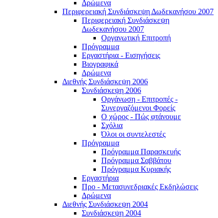
Δρώμενα
Περιφερειακή Συνδιάσκεψη Δωδεκανήσου 2007
Περιφερειακή Συνδιάσκεψη
Δωδεκανήσου 2007
Οργανωτική Επιτροπή
Πρόγραμμα
Εργαστήρια - Εισηγήσεις
Βιογραφικά
Δρώμενα
Διεθνής Συνδιάσκεψη 2006
Συνδιάσκεψη 2006
Οργάνωση - Επιτροπές -
Συνεργαζόμενοι Φορείς
Ο χώρος - Πώς φτάνουμε
Σχόλια
Όλοι οι συντελεστές
Πρόγραμμα
Πρόγραμμα Παρασκευής
Πρόγραμμα Σαββάτου
Πρόγραμμα Κυριακής
Εργαστήρια
Προ - Μετασυνεδριακές Εκδηλώσεις
Δρώμενα
Διεθνής Συνδιάσκεψη 2004
Συνδιάσκεψη 2004