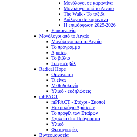
Μονόλογοι σε καραντίνα
Μονόλογοι από το Αιγαίο
The Walk - Το ταξίδι
Διάλογοι σε καραντίνα
Η επιμόρφωση 2025-2026
Επικοινωνία
Μονόλογοι από το Αιγαίο
Μονόλογοι από το Αιγαίο
Το πρόγραμμα
Δρασεις
Το βιβλίο
Τα φεστιβάλ
Radical Hope
Οργάνωση
Τι είναι
Μεθοδολογία
Υλικό - εκδηλώσεις
mPPACT
mPPACT - Στόχοι - Σκοποί
Ημερολόγιο Δράσεων
Το προφίλ των Εταίρων
Σχολεία στο Πρόγραμμα
Υλικό
Φωτογραφίες
Βιντεομουσεία