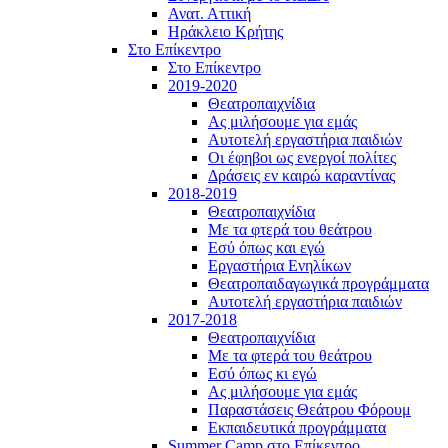
Ανατ. Αττική
Ηράκλειο Κρήτης
Στο Επίκεντρο
Στο Επίκεντρο
2019-2020
Θεατροπαιχνίδια
Ας μιλήσουμε για εμάς
Αυτοτελή εργαστήρια παιδιών
Οι έφηβοι ως ενεργοί πολίτες
Δράσεις εν καιρώ καραντίνας
2018-2019
Θεατροπαιχνίδια
Με τα φτερά του θεάτρου
Εσύ όπως και εγώ
Εργαστήρια Ενηλίκων
Θεατροπαιδαγωγικά προγράμματα
Αυτοτελή εργαστήρια παιδιών
2017-2018
Θεατροπαιχνίδια
Με τα φτερά του θεάτρου
Εσύ όπως κι εγώ
Ας μιλήσουμε για εμάς
Παραστάσεις Θεάτρου Φόρουμ
Εκπαιδευτικά προγράμματα
Summer Camp στο Επίκεντρο