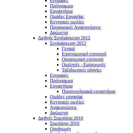
Εγγραφές
Πρόγραμμα
Εργαστήρια
Ομάδες Εργασίας
Κεντρικές ομιλίες
Προφορικές Ανακοινώσεις
Δρώμενα
Διεθνής Συνδιάσκεψη 2012
Συνδιάσκεψη 2012
Γενικά
Επιστημονική επιτροπή
Οργανωτική επιτροπή
Ομιλητές - Εμψυχωτές
Ταξιδιωτικές οδηγίες
Εγγραφές
Πρόγραμμα
Εργαστήρια
Προσυνεδριακά εργαστήρια
Ομάδες εργασίας
Κεντρικές ομιλίες
Ανακοινώσεις
Δρώμενα
Διεθνές Συμπόσιο 2010
Συμπόσιο 2010
Οργάνωση