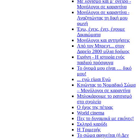
Με λογισμό και μ’ όνειρο -
Μονόλογοι σε καραντίνα
Μονόλογοι σε καραντίνα -
Αναζητώντας τη δική μου
φωνή
Έχω, έχεις, έχει, έχουμε
Δικαιώματα
Μονόλογοι και αντηχήσεις
Από τον Μπρεχτ... στον
Δαρείο 2800 μίλια δρόμος
Ειρήνη - Η ιστορία ενός
παιδιού πρόσφυγα
Το όνομά μου είναι … δικό
μου!
... εγώ είμαι Εγώ
Κινώντας το Νομαδικό Σώμα
– Μονόλογοι σε καραντίνα
Μπλοκάρουμε το ρατσισμό
στο σχολείο
Ο ήχος της πέτρας
World cinema
Πες το δυναμικά με εικόνες!
Σκληρό καρύδι
Η Τριμερής
Το σώμα αφηγείται (ή Δεν