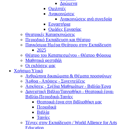
Δρώμενα
Ομιλητές
Ανακοινώσεις
Ανακοινώσεις ανά συνεδρία
Εργαστήρια
Ομάδες Εργασίας
Θεατρικές Κατασκηνώσεις
Περιοδικό Εκπαίδευση και Θέατρο
Παγκόσμια Ημέρα Θεάτρου στην Εκπαίδευση
2025
Θέατρο του Καταπιεσμένου - Θέατρο Φόρουμ
Μαθητικά φεστιβάλ
Οι εκδόσεις μας
Χρήσιμο Υλικό
Ανθρώπινα δικαιώματα & Θέματα προσφύγων
Άρθρα - Απόψεις - Συνεντεύξεις
Ασκήσεις - Σχέδια Μαθημάτων - Βιβλία-Έργα
Δανειστική Βιβλιο/Ταινιοθήκη - Θεατρικά έργα-
Βιβλία-Περιοδικά-Ταινίες
Θεατρικά έργα στη βιβλιοθήκη μας
Περιοδικά
Βιβλία
Ταινίες
Τέχνες στην Εκπαίδευση / World Allience for Arts
Education