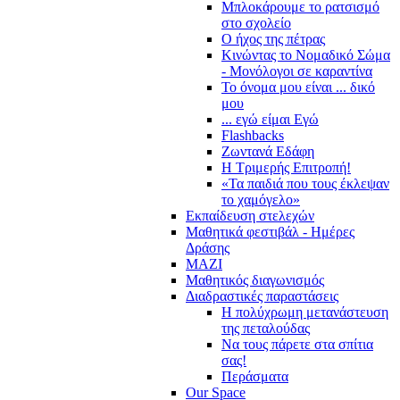
Μπλοκάρουμε το ρατσισμό
στο σχολείο
Ο ήχος της πέτρας
Κινώντας το Νομαδικό Σώμα
- Μονόλογοι σε καραντίνα
Το όνομα μου είναι ... δικό
μου
... εγώ είμαι Εγώ
Flashbacks
Ζωντανά Εδάφη
Η Τριμερής Επιτροπή!
«Τα παιδιά που τους έκλεψαν
το χαμόγελο»
Εκπαίδευση στελεχών
Μαθητικά φεστιβάλ - Ημέρες
Δράσης
ΜΑΖΙ
Μαθητικός διαγωνισμός
Διαδραστικές παραστάσεις
Η πολύχρωμη μετανάστευση
της πεταλούδας
Να τους πάρετε στα σπίτια
σας!
Περάσματα
Our Space