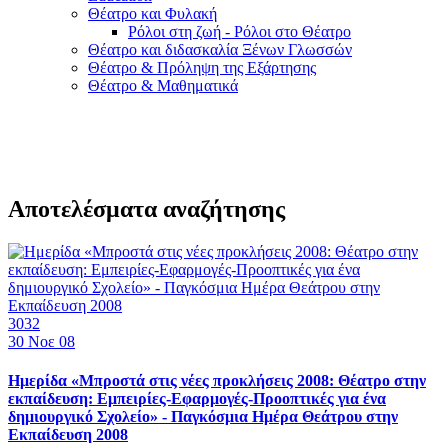
Θέατρο και Φυλακή
Ρόλοι στη ζωή - Ρόλοι στο Θέατρο
Θέατρο και διδασκαλία Ξένων Γλωσσών
Θέατρο & Πρόληψη της Εξάρτησης
Θέατρο & Μαθηματικά
Αποτελέσματα αναζήτησης
3032
30
Νοε 08
Ημερίδα «Μπροστά στις νέες προκλήσεις 2008: Θέατρο στην
εκπαίδευση: Εμπειρίες-Εφαρμογές-Προοπτικές για ένα
δημιουργικό Σχολείο» - Παγκόσμια Ημέρα Θεάτρου στην
Εκπαίδευση 2008