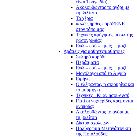
είναι Τραγωδία)
Ακολουθώντας το αγόρι με
τη βαλίτσα
Τα χέρια
καλώς ήρθες παράΞΕΝΕ
στον τόπο μας
Τεχνικές αφήγησης μέσω της
φωτογραφίας
Εγώ – εσύ – εμείς… μαζί
Δράσεις για μαθητές/μαθήτριες
Σκληρό καρύδι
Περάσματα
Εγώ – εσύ – εμείς… μαζί
Μονόλογοι από το Αιγαίο
Ειρήνη
Ο ελέφαντας, η σκιουρίνα και
το μυρμήγκι
Τεχνικές - Κι αν ήσουν εσύ;
Γιατί οι νυχτερίδες κρέμονται
ανάποδα;
Ακολουθώντας το αγόρι με
τη βαλίτσα
Δίκτυα σχολείων
Πολύχρωμη Μετανάστευση
της Πεταλούδας