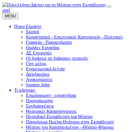
en
el
MENU
Ποιοι Είμαστε
Σκοποί
Καταστατικό - Εσωτερικός Κανονισμός - Πολιτικές
Γραφεία - Παραρτήματα
Ομάδες Εργασίας
ΔΣ Επιτροπές
Οι δράσεις σε διάφορες περιοχές
Γίνε μέλος
Ενημερωτικά δελτία
Διεκδικούμε
Ανακοινώσεις
Somers John
Τι κάνουμε
Επιμόρφωση - εργαστήρια
Προγράμματα
Συνδιασκέψεις
Θεατρικές Κατασκηνώσεις
Περιοδικό Εκπαίδευση και Θέατρο
Παγκόσμια Ημέρα Θεάτρου στην Εκπαίδευση
Θέατρο του Καταπιεσμένου - Θέατρο Φόρουμ