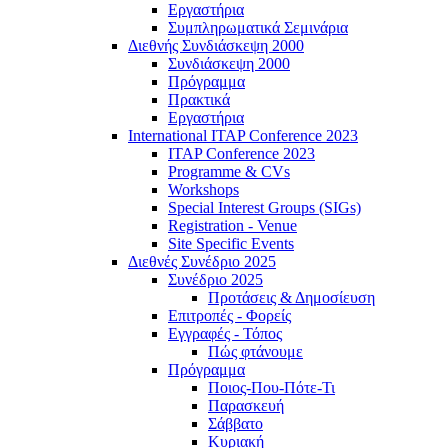
Εργαστήρια
Συμπληρωματικά Σεμινάρια
Διεθνής Συνδιάσκεψη 2000
Συνδιάσκεψη 2000
Πρόγραμμα
Πρακτικά
Εργαστήρια
International ITAP Conference 2023
ITAP Conference 2023
Programme & CVs
Workshops
Special Interest Groups (SIGs)
Registration - Venue
Site Specific Events
Διεθνές Συνέδριο 2025
Συνέδριο 2025
Προτάσεις & Δημοσίευση
Επιτροπές - Φορείς
Εγγραφές - Τόπος
Πώς φτάνουμε
Πρόγραμμα
Ποιος-Που-Πότε-Τι
Παρασκευή
Σάββατο
Κυριακή