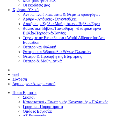
Μαθητικά φεστιβάλ
Οι εκδόσεις μας
Χρήσιμο Υλικό
Ανθρώπινα δικαιώματα & Θέματα προσφύγων
Άρθρα - Απόψεις - Συνεντεύξεις
Ασκήσεις - Σχέδια Μαθημάτων - Βιβλία-Έργα
Δανειστική Βιβλιο/Ταινιοθήκη - Θεατρικά έργα-
Βιβλία-Περιοδικά-Ταινίες
Τέχνες στην Εκπαίδευση / World Allience for Arts
Education
Θέατρο και Φυλακή
Θέατρο και διδασκαλία Ξένων Γλωσσών
Θέατρο & Πρόληψη της Εξάρτησης
Θέατρο & Μαθηματικά
en
el
Σύνδεση
Δημιουργία Λογαριασμού
Ποιοι Είμαστε
Σκοποί
Καταστατικό - Εσωτερικός Κανονισμός - Πολιτικές
Γραφεία - Παραρτήματα
Ομάδες Εργασίας
ΔΣ Επιτροπές