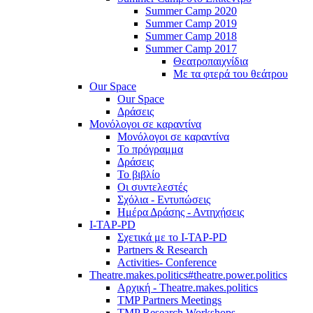
Summer Camp 2020
Summer Camp 2019
Summer Camp 2018
Summer Camp 2017
Θεατροπαιχνίδια
Με τα φτερά του θεάτρου
Our Space
Our Space
Δράσεις
Μονόλογοι σε καραντίνα
Μονόλογοι σε καραντίνα
Το πρόγραμμα
Δράσεις
Το βιβλίο
Οι συντελεστές
Σχόλια - Εντυπώσεις
Ημέρα Δράσης - Αντηχήσεις
I-TAP-PD
Σχετικά με το I-TAP-PD
Partners & Research
Activities- Conference
Theatre.makes.politics#theatre.power.politics
Αρχική - Theatre.makes.politics
TMP Partners Meetings
TMP Research Workshops