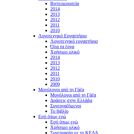
Βιντεομουσεία
2014
2013
2012
2011
2010
Λογοτεχνικό Εργαστήριο
Λογοτεχνικό εργαστήριο
Όλα τα έργα
Χρήσιμο υλικό
2014
2013
2012
2011
2010
2009
Μονόλογοι από τη Γάζα
Μονόλογοι από τη Γάζα
Δράσεις στην Ελλάδα
Συνεργαζόμενοι
To βιβλίο
Εσύ όπως εγώ
Εσύ όπως εγώ
Χρήσιμο υλικό
Συνεργασία με το ΚΕΔΑ