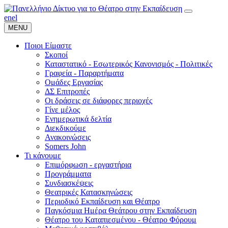
en
el
MENU
Ποιοι Είμαστε
Σκοποί
Καταστατικό - Εσωτερικός Κανονισμός - Πολιτικές
Γραφεία - Παραρτήματα
Ομάδες Εργασίας
ΔΣ Επιτροπές
Οι δράσεις σε διάφορες περιοχές
Γίνε μέλος
Ενημερωτικά δελτία
Διεκδικούμε
Ανακοινώσεις
Somers John
Τι κάνουμε
Επιμόρφωση - εργαστήρια
Προγράμματα
Συνδιασκέψεις
Θεατρικές Κατασκηνώσεις
Περιοδικό Εκπαίδευση και Θέατρο
Παγκόσμια Ημέρα Θεάτρου στην Εκπαίδευση
Θέατρο του Καταπιεσμένου - Θέατρο Φόρουμ