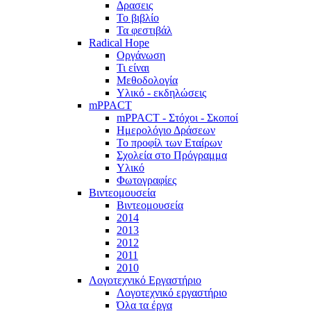
Δρασεις
Το βιβλίο
Τα φεστιβάλ
Radical Hope
Οργάνωση
Τι είναι
Μεθοδολογία
Υλικό - εκδηλώσεις
mPPACT
mPPACT - Στόχοι - Σκοποί
Ημερολόγιο Δράσεων
Το προφίλ των Εταίρων
Σχολεία στο Πρόγραμμα
Υλικό
Φωτογραφίες
Βιντεομουσεία
Βιντεομουσεία
2014
2013
2012
2011
2010
Λογοτεχνικό Εργαστήριο
Λογοτεχνικό εργαστήριο
Όλα τα έργα