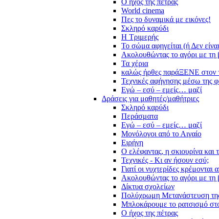
Ο ήχος της πέτρας
World cinema
Πες το δυναμικά με εικόνες!
Σκληρό καρύδι
Η Τριμερής
Το σώμα αφηγείται (ή Δεν είνα
Ακολουθώντας το αγόρι με τη 
Τα χέρια
καλώς ήρθες παράΞΕΝΕ στον 
Τεχνικές αφήγησης μέσω της 
Εγώ – εσύ – εμείς… μαζί
Δράσεις για μαθητές/μαθήτριες
Σκληρό καρύδι
Περάσματα
Εγώ – εσύ – εμείς… μαζί
Μονόλογοι από το Αιγαίο
Ειρήνη
Ο ελέφαντας, η σκιουρίνα και 
Τεχνικές - Κι αν ήσουν εσύ;
Γιατί οι νυχτερίδες κρέμονται 
Ακολουθώντας το αγόρι με τη 
Δίκτυα σχολείων
Πολύχρωμη Μετανάστευση τη
Μπλοκάρουμε το ρατσισμό στο
Ο ήχος της πέτρας