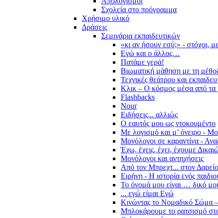
Απολογισμοί
Σχολεία στο πρόγραμμα
Χρήσιμο υλικό
Δράσεις
Σεμινάρια εκπαιδευτικών
«κι αν ήσουν εσύ;» - στόχοι, 
Εγώ και ο άλλος…
Πατάμε γερά!
Βιωματική μάθηση με τη μέθο
Τεχνικές θεάτρου και εκπαιδευ
Κλικ – Ο κόσμος μέσα από τα 
Flashbacks
Nour
Ειδήσεις... αλλιώς
Ο εαυτός μου ως ντοκουμέντο
Με λογισμό και μ’ όνειρο - Μ
Μονόλογοι σε καραντίνα - Ανα
Έχω, έχεις, έχει, έχουμε Δικα
Μονόλογοι και αντηχήσεις
Από τον Μπρεχτ... στον Δαρεί
Ειρήνη - Η ιστορία ενός παιδι
Το όνομά μου είναι … δικό μο
... εγώ είμαι Εγώ
Κινώντας το Νομαδικό Σώμα –
Μπλοκάρουμε το ρατσισμό στο