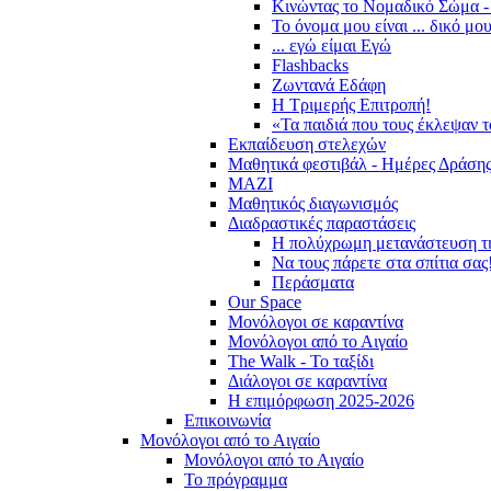
Κινώντας το Νομαδικό Σώμα -
Το όνομα μου είναι ... δικό μο
... εγώ είμαι Εγώ
Flashbacks
Ζωντανά Εδάφη
Η Τριμερής Επιτροπή!
«Τα παιδιά που τους έκλεψαν 
Εκπαίδευση στελεχών
Μαθητικά φεστιβάλ - Ημέρες Δράση
ΜΑΖΙ
Μαθητικός διαγωνισμός
Διαδραστικές παραστάσεις
Η πολύχρωμη μετανάστευση τ
Να τους πάρετε στα σπίτια σας
Περάσματα
Our Space
Μονόλογοι σε καραντίνα
Μονόλογοι από το Αιγαίο
The Walk - Το ταξίδι
Διάλογοι σε καραντίνα
Η επιμόρφωση 2025-2026
Επικοινωνία
Μονόλογοι από το Αιγαίο
Μονόλογοι από το Αιγαίο
Το πρόγραμμα