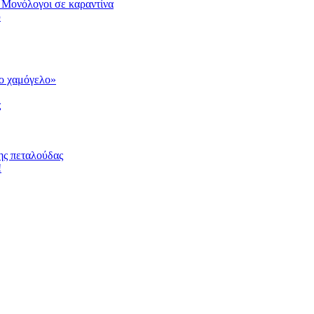
 Μονόλογοι σε καραντίνα
υ
το χαμόγελο»
ς
ης πεταλούδας
!