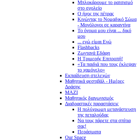
Μπλοκάρουμε το ρατσισμό
στο σχολείο
Ο ήχος της πέτρας
Κινώντας το Νομαδικό Σώμα
- Μονόλογοι σε καραντίνα
Το όνομα μου είναι ... δικό
μου
... εγώ είμαι Εγώ
Flashbacks
Ζωντανά Εδάφη
Η Τριμερής Επιτροπή!
«Τα παιδιά που τους έκλεψαν
το χαμόγελο»
Εκπαίδευση στελεχών
Μαθητικά φεστιβάλ - Ημέρες
Δράσης
ΜΑΖΙ
Μαθητικός διαγωνισμός
Διαδραστικές παραστάσεις
Η πολύχρωμη μετανάστευση
της πεταλούδας
Να τους πάρετε στα σπίτια
σας!
Περάσματα
Our Space