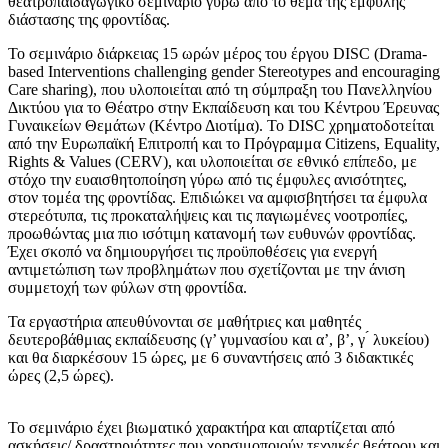
θεατροπαιδαγωγικό σεμινάριο γύρω από το θέμα της έμφυλης
διάστασης της φροντίδας.
Το σεμινάριο διάρκειας 15 ωρών μέρος του έργου DISC (Drama-
based Interventions challenging gender Stereotypes and encouraging
Care sharing), που υλοποιείται από τη σύμπραξη του Πανελληνίου
Δικτύου για το Θέατρο στην Εκπαίδευση και του Κέντρου Έρευνας
Γυναικείων Θεμάτων (Κέντρο Διοτίμα). Το DISC χρηματοδοτείται
από την Ευρωπαϊκή Επιτροπή και το Πρόγραμμα Citizens, Equality,
Rights & Values (CERV), και υλοποιείται σε εθνικό επίπεδο, με
στόχο την ευαισθητοποίηση γύρω από τις έμφυλες ανισότητες,
στον τομέα της φροντίδας. Επιδιώκει να αμφισβητήσει τα έμφυλα
στερεότυπα, τις προκαταλήψεις και τις παγιωμένες νοοτροπίες,
προωθώντας μια πιο ισότιμη κατανομή των ευθυνών φροντίδας.
Έχει σκοπό να δημιουργήσει τις προϋποθέσεις για ενεργή
αντιμετώπιση των προβλημάτων που σχετίζονται με την άνιση
συμμετοχή των φύλων στη φροντίδα.
Τα εργαστήρια απευθύνονται σε μαθήτριες και μαθητές
δευτεροβάθμιας εκπαίδευσης (γ’ γυμνασίου και α’, β’, γ ́ λυκείου)
και θα διαρκέσουν 15 ώρες, με 6 συναντήσεις από 3 διδακτικές
ώρες (2,5 ώρες).
Το σεμινάριο έχει βιωματικό χαρακτήρα και απαρτίζεται από
ασκήσεις/ δραστηριότητες που χρησιμοποιούν τεχνικές θεάτρου και