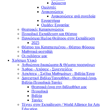
Δρώμενα
Ομιλητές
Ανακοινώσεις
Ανακοινώσεις ανά συνεδρία
Εργαστήρια
Ομάδες Εργασίας
Θεατρικές Κατασκηνώσεις
Περιοδικό Εκπαίδευση και Θέατρο
Παγκόσμια Ημέρα Θεάτρου στην Εκπαίδευση
2025
Θέατρο του Καταπιεσμένου - Θέατρο Φόρουμ
Μαθητικά φεστιβάλ
Οι εκδόσεις μας
Χρήσιμο Υλικό
Ανθρώπινα δικαιώματα & Θέματα προσφύγων
Άρθρα - Απόψεις - Συνεντεύξεις
Ασκήσεις - Σχέδια Μαθημάτων - Βιβλία-Έργα
Δανειστική Βιβλιο/Ταινιοθήκη - Θεατρικά έργα-
Βιβλία-Περιοδικά-Ταινίες
Θεατρικά έργα στη βιβλιοθήκη μας
Περιοδικά
Βιβλία
Ταινίες
Τέχνες στην Εκπαίδευση / World Allience for Arts
Education