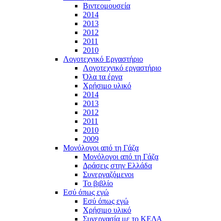
Βιντεομουσεία
2014
2013
2012
2011
2010
Λογοτεχνικό Εργαστήριο
Λογοτεχνικό εργαστήριο
Όλα τα έργα
Χρήσιμο υλικό
2014
2013
2012
2011
2010
2009
Μονόλογοι από τη Γάζα
Μονόλογοι από τη Γάζα
Δράσεις στην Ελλάδα
Συνεργαζόμενοι
To βιβλίο
Εσύ όπως εγώ
Εσύ όπως εγώ
Χρήσιμο υλικό
Συνεργασία με το ΚΕΔΑ