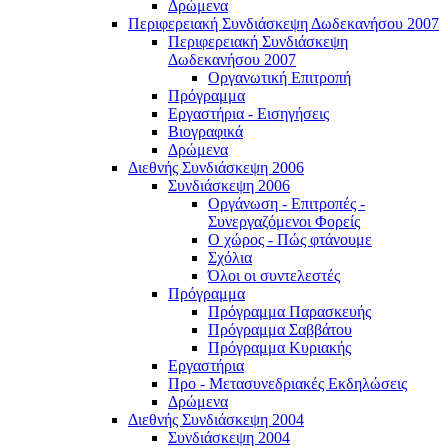
Δρώμενα
Περιφερειακή Συνδιάσκεψη Δωδεκανήσου 2007
Περιφερειακή Συνδιάσκεψη
Δωδεκανήσου 2007
Οργανωτική Επιτροπή
Πρόγραμμα
Εργαστήρια - Εισηγήσεις
Βιογραφικά
Δρώμενα
Διεθνής Συνδιάσκεψη 2006
Συνδιάσκεψη 2006
Οργάνωση - Επιτροπές -
Συνεργαζόμενοι Φορείς
Ο χώρος - Πώς φτάνουμε
Σχόλια
Όλοι οι συντελεστές
Πρόγραμμα
Πρόγραμμα Παρασκευής
Πρόγραμμα Σαββάτου
Πρόγραμμα Κυριακής
Εργαστήρια
Προ - Μετασυνεδριακές Εκδηλώσεις
Δρώμενα
Διεθνής Συνδιάσκεψη 2004
Συνδιάσκεψη 2004