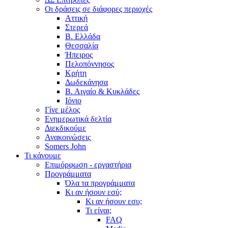
Οι δράσεις σε διάφορες περιοχές
Αττική
Στερεά
Β. Ελλάδα
Θεσσαλία
Ήπειρος
Πελοπόννησος
Κρήτη
Δωδεκάνησα
Β. Αιγαίο & Κυκλάδες
Ιόνιο
Γίνε μέλος
Ενημερωτικά δελτία
Διεκδικούμε
Ανακοινώσεις
Somers John
Τι κάνουμε
Επιμόρφωση - εργαστήρια
Προγράμματα
Όλα τα προγράμματα
Κι αν ήσουν εσύ;
Κι αν ήσουν εσυ;
Τι είναι;
FAQ