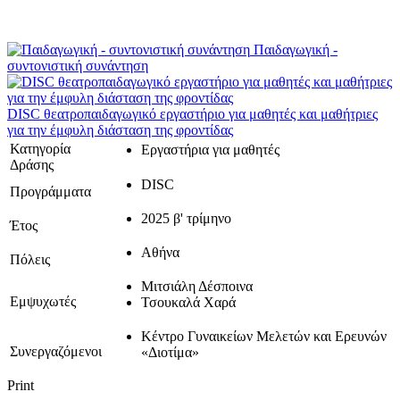
Παιδαγωγική -
συντονιστική συνάντηση
DISC θεατροπαιδαγωγικό εργαστήριο για μαθητές και μαθήτριες
για την έμφυλη διάσταση της φροντίδας
Κατηγορία
Εργαστήρια για μαθητές
Δράσης
DISC
Προγράμματα
2025 β' τρίμηνο
Έτος
Αθήνα
Πόλεις
Μιτσιάλη Δέσποινα
Εμψυχωτές
Τσουκαλά Χαρά
Κέντρο Γυναικείων Μελετών και Ερευνών
Συνεργαζόμενοι
«Διοτίμα»
Print