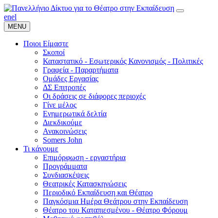
en
el
MENU
Ποιοι Είμαστε
Σκοποί
Καταστατικό - Εσωτερικός Κανονισμός - Πολιτικές
Γραφεία - Παραρτήματα
Ομάδες Εργασίας
ΔΣ Επιτροπές
Οι δράσεις σε διάφορες περιοχές
Γίνε μέλος
Ενημερωτικά δελτία
Διεκδικούμε
Ανακοινώσεις
Somers John
Τι κάνουμε
Επιμόρφωση - εργαστήρια
Προγράμματα
Συνδιασκέψεις
Θεατρικές Κατασκηνώσεις
Περιοδικό Εκπαίδευση και Θέατρο
Παγκόσμια Ημέρα Θεάτρου στην Εκπαίδευση
Θέατρο του Καταπιεσμένου - Θέατρο Φόρουμ