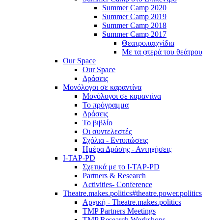
Summer Camp 2020
Summer Camp 2019
Summer Camp 2018
Summer Camp 2017
Θεατροπαιχνίδια
Με τα φτερά του θεάτρου
Our Space
Our Space
Δράσεις
Μονόλογοι σε καραντίνα
Μονόλογοι σε καραντίνα
Το πρόγραμμα
Δράσεις
Το βιβλίο
Οι συντελεστές
Σχόλια - Εντυπώσεις
Ημέρα Δράσης - Αντηχήσεις
I-TAP-PD
Σχετικά με το I-TAP-PD
Partners & Research
Activities- Conference
Theatre.makes.politics#theatre.power.politics
Αρχική - Theatre.makes.politics
TMP Partners Meetings
TMP Research Workshops