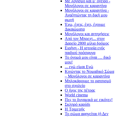
Με λογισμό και μ’ όνειρο -
Μονόλογοι σε καραντίνα
Μονόλογοι σε καραντίνα -
Αναζητώντας τη δική μου
φωνή
Έχω, έχεις, έχει, έχουμε
Δικαιώματα
Μονόλογοι και αντηχήσεις
Από τον Μπρεχτ... στον
Δαρείο 2800 μίλια δρόμος
Ειρήνη - Η ιστορία ενός
παιδιού πρόσφυγα
Το όνομά μου είναι … δικό
μου!
... εγώ είμαι Εγώ
Κινώντας το Νομαδικό Σώμα
– Μονόλογοι σε καραντίνα
Μπλοκάρουμε το ρατσισμό
στο σχολείο
Ο ήχος της πέτρας
World cinema
Πες το δυναμικά με εικόνες!
Σκληρό καρύδι
Η Τριμερής
Το σώμα αφηγείται (ή Δεν