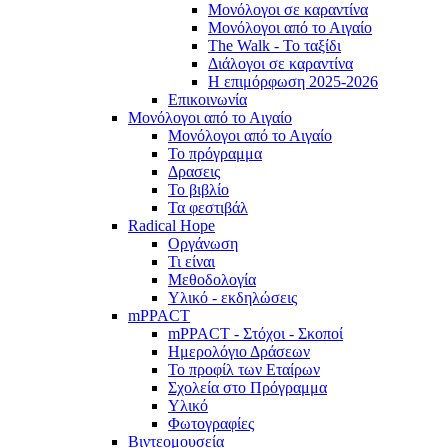
Μονόλογοι σε καραντίνα
Μονόλογοι από το Αιγαίο
The Walk - Το ταξίδι
Διάλογοι σε καραντίνα
Η επιμόρφωση 2025-2026
Επικοινωνία
Μονόλογοι από το Αιγαίο
Μονόλογοι από το Αιγαίο
Το πρόγραμμα
Δρασεις
Το βιβλίο
Τα φεστιβάλ
Radical Hope
Οργάνωση
Τι είναι
Μεθοδολογία
Υλικό - εκδηλώσεις
mPPACT
mPPACT - Στόχοι - Σκοποί
Ημερολόγιο Δράσεων
Το προφίλ των Εταίρων
Σχολεία στο Πρόγραμμα
Υλικό
Φωτογραφίες
Βιντεομουσεία