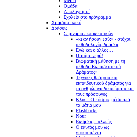
Media
Ομάδα
Απολογισμοί
Σχολεία στο πρόγραμμα
Χρήσιμο υλικό
Δράσεις
Σεμινάρια εκπαιδευτικών
«κι αν ήσουν εσύ;» - στόχοι,
μεθοδολογία, δράσεις
Εγώ και ο άλλος…
Πατάμε γερά!
Βιωματική μάθηση με τη
μέθοδο Εκπαιδευτικού
Δράματος»
Τεχνικές θεάτρου και
εκπαιδευτικού δράματος για
τα ανθρώπινα δικαιώματα και
τους πρόσφυγες
Κλικ – Ο κόσμος μέσα από
τα μάτια μου
Flashbacks
Nour
Ειδήσεις... αλλιώς
Ο εαυτός μου ως
ντοκουμέντο