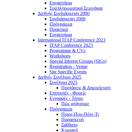
Εργαστήρια
Συμπληρωματικά Σεμινάρια
Διεθνής Συνδιάσκεψη 2000
Συνδιάσκεψη 2000
Πρόγραμμα
Πρακτικά
Εργαστήρια
International ITAP Conference 2023
ITAP Conference 2023
Programme & CVs
Workshops
Special Interest Groups (SIGs)
Registration - Venue
Site Specific Events
Διεθνές Συνέδριο 2025
Συνέδριο 2025
Προτάσεις & Δημοσίευση
Επιτροπές - Φορείς
Εγγραφές - Τόπος
Πώς φτάνουμε
Πρόγραμμα
Ποιος-Που-Πότε-Τι
Παρασκευή
Σάββατο
Κυριακή