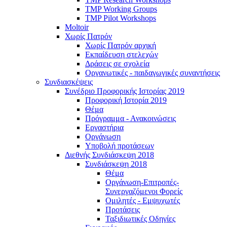
TMP Working Groups
TMP Pilot Workshops
Moltoir
Χωρίς Πατρόν
Χωρίς Πατρόν αρχική
Εκπαίδευση στελεχών
Δράσεις σε σχολεία
Οργανωτικές - παιδαγωγικές συναντήσεις
Συνδιασκέψεις
Συνέδριο Προφορικής Ιστορίας 2019
Προφορική Ιστορία 2019
Θέμα
Πρόγραμμα - Ανακοινώσεις
Εργαστήρια
Οργάνωση
Υποβολή προτάσεων
Διεθνής Συνδιάσκεψη 2018
Συνδιάσκεψη 2018
Θέμα
Οργάνωση-Επιτροπές-
Συνεργαζόμενοι Φορείς
Ομιλητές - Εμψυχωτές
Προτάσεις
Ταξιδιωτικές Οδηγίες