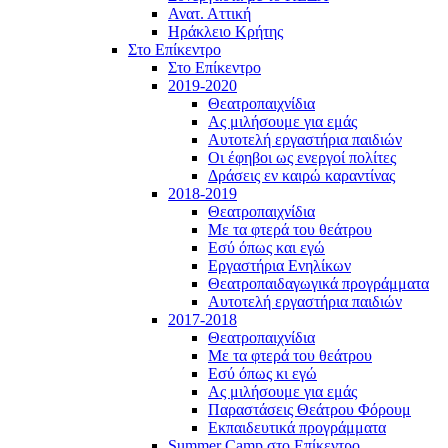
Ανατ. Αττική
Ηράκλειο Κρήτης
Στο Επίκεντρο
Στο Επίκεντρο
2019-2020
Θεατροπαιχνίδια
Ας μιλήσουμε για εμάς
Αυτοτελή εργαστήρια παιδιών
Οι έφηβοι ως ενεργοί πολίτες
Δράσεις εν καιρώ καραντίνας
2018-2019
Θεατροπαιχνίδια
Με τα φτερά του θεάτρου
Εσύ όπως και εγώ
Εργαστήρια Ενηλίκων
Θεατροπαιδαγωγικά προγράμματα
Αυτοτελή εργαστήρια παιδιών
2017-2018
Θεατροπαιχνίδια
Με τα φτερά του θεάτρου
Εσύ όπως κι εγώ
Ας μιλήσουμε για εμάς
Παραστάσεις Θεάτρου Φόρουμ
Εκπαιδευτικά προγράμματα
Summer Camp στο Επίκεντρο