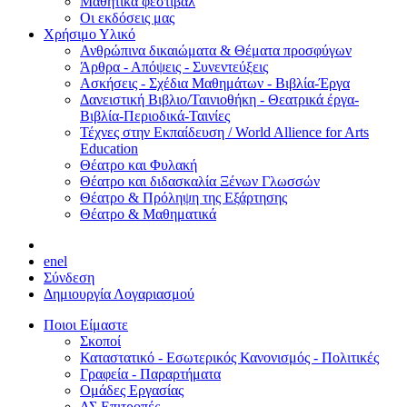
Μαθητικά φεστιβάλ
Οι εκδόσεις μας
Χρήσιμο Υλικό
Ανθρώπινα δικαιώματα & Θέματα προσφύγων
Άρθρα - Απόψεις - Συνεντεύξεις
Ασκήσεις - Σχέδια Μαθημάτων - Βιβλία-Έργα
Δανειστική Βιβλιο/Ταινιοθήκη - Θεατρικά έργα-
Βιβλία-Περιοδικά-Ταινίες
Τέχνες στην Εκπαίδευση / World Allience for Arts
Education
Θέατρο και Φυλακή
Θέατρο και διδασκαλία Ξένων Γλωσσών
Θέατρο & Πρόληψη της Εξάρτησης
Θέατρο & Μαθηματικά
en
el
Σύνδεση
Δημιουργία Λογαριασμού
Ποιοι Είμαστε
Σκοποί
Καταστατικό - Εσωτερικός Κανονισμός - Πολιτικές
Γραφεία - Παραρτήματα
Ομάδες Εργασίας
ΔΣ Επιτροπές