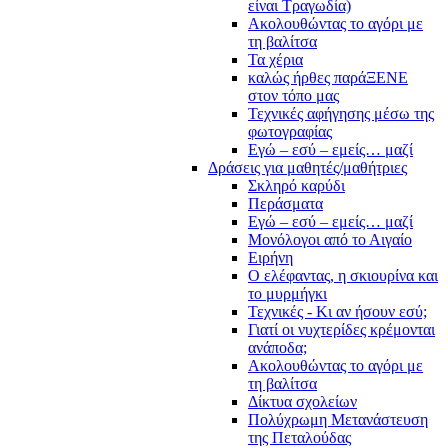
είναι Τραγωδία)
Ακολουθώντας το αγόρι με
τη βαλίτσα
Τα χέρια
καλώς ήρθες παράΞΕΝΕ
στον τόπο μας
Τεχνικές αφήγησης μέσω της
φωτογραφίας
Εγώ – εσύ – εμείς… μαζί
Δράσεις για μαθητές/μαθήτριες
Σκληρό καρύδι
Περάσματα
Εγώ – εσύ – εμείς… μαζί
Μονόλογοι από το Αιγαίο
Ειρήνη
Ο ελέφαντας, η σκιουρίνα και
το μυρμήγκι
Τεχνικές - Κι αν ήσουν εσύ;
Γιατί οι νυχτερίδες κρέμονται
ανάποδα;
Ακολουθώντας το αγόρι με
τη βαλίτσα
Δίκτυα σχολείων
Πολύχρωμη Μετανάστευση
της Πεταλούδας