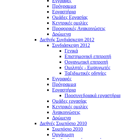
Εγγραφές
Πρόγραμμα
Εργαστήρια
Ομάδες Εργασίας
Κεντρικές ομιλίες
Προφορικές Ανακοινώσεις
Δρώμενα
Διεθνής Συνδιάσκεψη 2012
Συνδιάσκεψη 2012
Γενικά
Επιστημονική επιτροπή
Οργανωτική επιτροπή
Ομιλητές - Εμψυχωτές
Ταξιδιωτικές οδηγίες
Εγγραφές
Πρόγραμμα
Εργαστήρια
Προσυνεδριακά εργαστήρια
Ομάδες εργασίας
Κεντρικές ομιλίες
Ανακοινώσεις
Δρώμενα
Διεθνές Συμπόσιο 2010
Συμπόσιο 2010
Οργάνωση