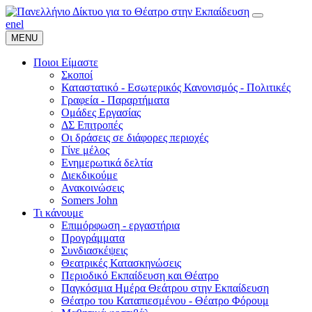
en
el
MENU
Ποιοι Είμαστε
Σκοποί
Καταστατικό - Εσωτερικός Κανονισμός - Πολιτικές
Γραφεία - Παραρτήματα
Ομάδες Εργασίας
ΔΣ Επιτροπές
Οι δράσεις σε διάφορες περιοχές
Γίνε μέλος
Ενημερωτικά δελτία
Διεκδικούμε
Ανακοινώσεις
Somers John
Τι κάνουμε
Επιμόρφωση - εργαστήρια
Προγράμματα
Συνδιασκέψεις
Θεατρικές Κατασκηνώσεις
Περιοδικό Εκπαίδευση και Θέατρο
Παγκόσμια Ημέρα Θεάτρου στην Εκπαίδευση
Θέατρο του Καταπιεσμένου - Θέατρο Φόρουμ