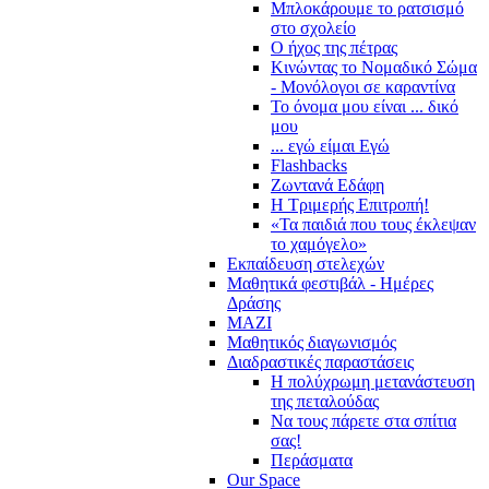
Μπλοκάρουμε το ρατσισμό
στο σχολείο
Ο ήχος της πέτρας
Κινώντας το Νομαδικό Σώμα
- Μονόλογοι σε καραντίνα
Το όνομα μου είναι ... δικό
μου
... εγώ είμαι Εγώ
Flashbacks
Ζωντανά Εδάφη
Η Τριμερής Επιτροπή!
«Τα παιδιά που τους έκλεψαν
το χαμόγελο»
Εκπαίδευση στελεχών
Μαθητικά φεστιβάλ - Ημέρες
Δράσης
ΜΑΖΙ
Μαθητικός διαγωνισμός
Διαδραστικές παραστάσεις
Η πολύχρωμη μετανάστευση
της πεταλούδας
Να τους πάρετε στα σπίτια
σας!
Περάσματα
Our Space