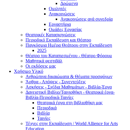
Δρώμενα
Ομιλητές
Ανακοινώσεις
Ανακοινώσεις ανά συνεδρία
Εργαστήρια
Ομάδες Εργασίας
Θεατρικές Κατασκηνώσεις
Περιοδικό Εκπαίδευση και Θέατρο
Παγκόσμια Ημέρα Θεάτρου στην Εκπαίδευση
2025
Θέατρο του Καταπιεσμένου - Θέατρο Φόρουμ
Μαθητικά φεστιβάλ
Οι εκδόσεις μας
Χρήσιμο Υλικό
Ανθρώπινα δικαιώματα & Θέματα προσφύγων
Άρθρα - Απόψεις - Συνεντεύξεις
Ασκήσεις - Σχέδια Μαθημάτων - Βιβλία-Έργα
Δανειστική Βιβλιο/Ταινιοθήκη - Θεατρικά έργα-
Βιβλία-Περιοδικά-Ταινίες
Θεατρικά έργα στη βιβλιοθήκη μας
Περιοδικά
Βιβλία
Ταινίες
Τέχνες στην Εκπαίδευση / World Allience for Arts
Education