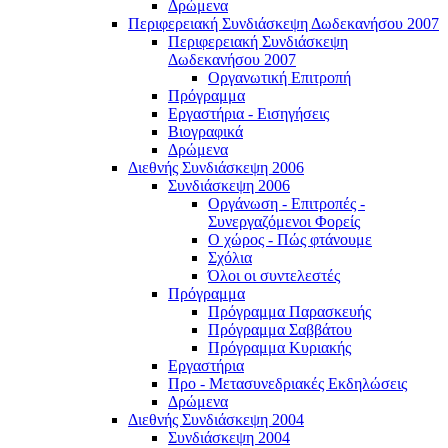
Δρώμενα
Περιφερειακή Συνδιάσκεψη Δωδεκανήσου 2007
Περιφερειακή Συνδιάσκεψη
Δωδεκανήσου 2007
Οργανωτική Επιτροπή
Πρόγραμμα
Εργαστήρια - Εισηγήσεις
Βιογραφικά
Δρώμενα
Διεθνής Συνδιάσκεψη 2006
Συνδιάσκεψη 2006
Οργάνωση - Επιτροπές -
Συνεργαζόμενοι Φορείς
Ο χώρος - Πώς φτάνουμε
Σχόλια
Όλοι οι συντελεστές
Πρόγραμμα
Πρόγραμμα Παρασκευής
Πρόγραμμα Σαββάτου
Πρόγραμμα Κυριακής
Εργαστήρια
Προ - Μετασυνεδριακές Εκδηλώσεις
Δρώμενα
Διεθνής Συνδιάσκεψη 2004
Συνδιάσκεψη 2004