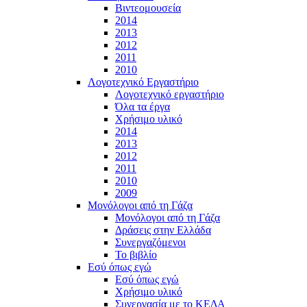
Βιντεομουσεία
2014
2013
2012
2011
2010
Λογοτεχνικό Εργαστήριο
Λογοτεχνικό εργαστήριο
Όλα τα έργα
Χρήσιμο υλικό
2014
2013
2012
2011
2010
2009
Μονόλογοι από τη Γάζα
Μονόλογοι από τη Γάζα
Δράσεις στην Ελλάδα
Συνεργαζόμενοι
To βιβλίο
Εσύ όπως εγώ
Εσύ όπως εγώ
Χρήσιμο υλικό
Συνεργασία με το ΚΕΔΑ