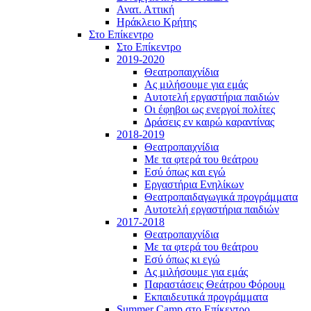
Ανατ. Αττική
Ηράκλειο Κρήτης
Στο Επίκεντρο
Στο Επίκεντρο
2019-2020
Θεατροπαιχνίδια
Ας μιλήσουμε για εμάς
Αυτοτελή εργαστήρια παιδιών
Οι έφηβοι ως ενεργοί πολίτες
Δράσεις εν καιρώ καραντίνας
2018-2019
Θεατροπαιχνίδια
Με τα φτερά του θεάτρου
Εσύ όπως και εγώ
Εργαστήρια Ενηλίκων
Θεατροπαιδαγωγικά προγράμματα
Αυτοτελή εργαστήρια παιδιών
2017-2018
Θεατροπαιχνίδια
Με τα φτερά του θεάτρου
Εσύ όπως κι εγώ
Ας μιλήσουμε για εμάς
Παραστάσεις Θεάτρου Φόρουμ
Εκπαιδευτικά προγράμματα
Summer Camp στο Επίκεντρο