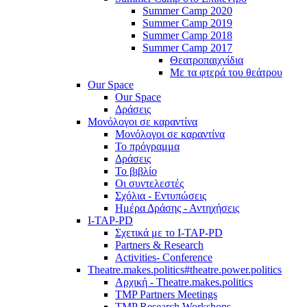
Summer Camp 2020
Summer Camp 2019
Summer Camp 2018
Summer Camp 2017
Θεατροπαιχνίδια
Με τα φτερά του θεάτρου
Our Space
Our Space
Δράσεις
Μονόλογοι σε καραντίνα
Μονόλογοι σε καραντίνα
Το πρόγραμμα
Δράσεις
Το βιβλίο
Οι συντελεστές
Σχόλια - Εντυπώσεις
Ημέρα Δράσης - Αντηχήσεις
I-TAP-PD
Σχετικά με το I-TAP-PD
Partners & Research
Activities- Conference
Theatre.makes.politics#theatre.power.politics
Αρχική - Theatre.makes.politics
TMP Partners Meetings
TMP Research Workshops