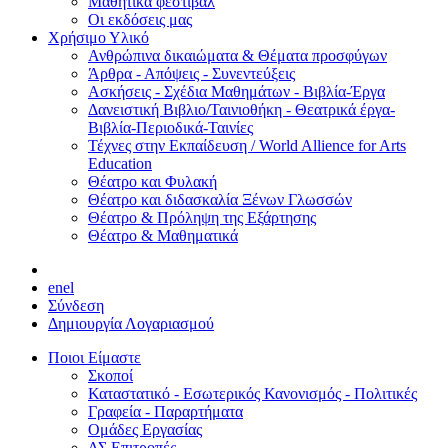
Μαθητικά φεστιβάλ
Οι εκδόσεις μας
Χρήσιμο Υλικό
Ανθρώπινα δικαιώματα & Θέματα προσφύγων
Άρθρα - Απόψεις - Συνεντεύξεις
Ασκήσεις - Σχέδια Μαθημάτων - Βιβλία-Έργα
Δανειστική Βιβλιο/Ταινιοθήκη - Θεατρικά έργα-
Βιβλία-Περιοδικά-Ταινίες
Τέχνες στην Εκπαίδευση / World Allience for Arts
Education
Θέατρο και Φυλακή
Θέατρο και διδασκαλία Ξένων Γλωσσών
Θέατρο & Πρόληψη της Εξάρτησης
Θέατρο & Μαθηματικά
en
el
Σύνδεση
Δημιουργία Λογαριασμού
Ποιοι Είμαστε
Σκοποί
Καταστατικό - Εσωτερικός Κανονισμός - Πολιτικές
Γραφεία - Παραρτήματα
Ομάδες Εργασίας
ΔΣ Επιτροπές