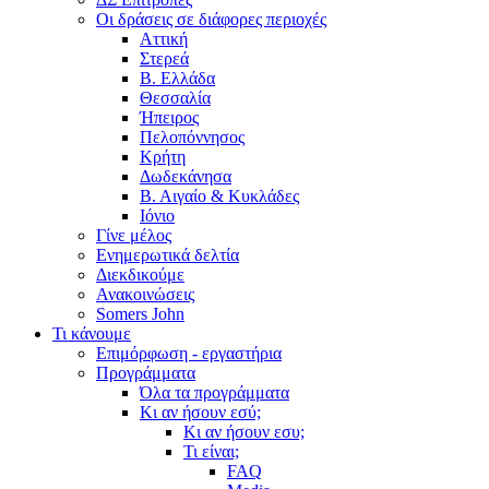
Οι δράσεις σε διάφορες περιοχές
Αττική
Στερεά
Β. Ελλάδα
Θεσσαλία
Ήπειρος
Πελοπόννησος
Κρήτη
Δωδεκάνησα
Β. Αιγαίο & Κυκλάδες
Ιόνιο
Γίνε μέλος
Ενημερωτικά δελτία
Διεκδικούμε
Ανακοινώσεις
Somers John
Τι κάνουμε
Επιμόρφωση - εργαστήρια
Προγράμματα
Όλα τα προγράμματα
Κι αν ήσουν εσύ;
Κι αν ήσουν εσυ;
Τι είναι;
FAQ