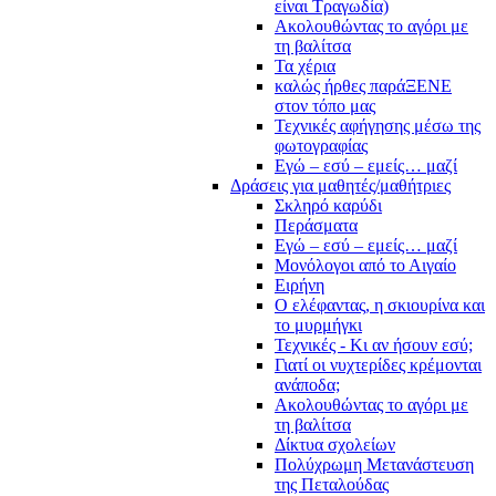
είναι Τραγωδία)
Ακολουθώντας το αγόρι με
τη βαλίτσα
Τα χέρια
καλώς ήρθες παράΞΕΝΕ
στον τόπο μας
Τεχνικές αφήγησης μέσω της
φωτογραφίας
Εγώ – εσύ – εμείς… μαζί
Δράσεις για μαθητές/μαθήτριες
Σκληρό καρύδι
Περάσματα
Εγώ – εσύ – εμείς… μαζί
Μονόλογοι από το Αιγαίο
Ειρήνη
Ο ελέφαντας, η σκιουρίνα και
το μυρμήγκι
Τεχνικές - Κι αν ήσουν εσύ;
Γιατί οι νυχτερίδες κρέμονται
ανάποδα;
Ακολουθώντας το αγόρι με
τη βαλίτσα
Δίκτυα σχολείων
Πολύχρωμη Μετανάστευση
της Πεταλούδας