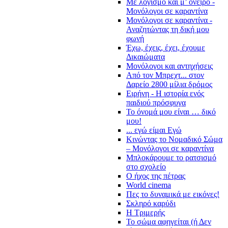
Με λογισμό και μ’ όνειρο -
Μονόλογοι σε καραντίνα
Μονόλογοι σε καραντίνα -
Αναζητώντας τη δική μου
φωνή
Έχω, έχεις, έχει, έχουμε
Δικαιώματα
Μονόλογοι και αντηχήσεις
Από τον Μπρεχτ... στον
Δαρείο 2800 μίλια δρόμος
Ειρήνη - Η ιστορία ενός
παιδιού πρόσφυγα
Το όνομά μου είναι … δικό
μου!
... εγώ είμαι Εγώ
Κινώντας το Νομαδικό Σώμα
– Μονόλογοι σε καραντίνα
Μπλοκάρουμε το ρατσισμό
στο σχολείο
Ο ήχος της πέτρας
World cinema
Πες το δυναμικά με εικόνες!
Σκληρό καρύδι
Η Τριμερής
Το σώμα αφηγείται (ή Δεν