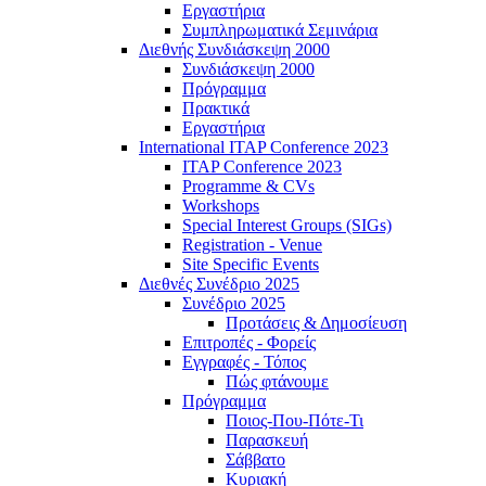
Εργαστήρια
Συμπληρωματικά Σεμινάρια
Διεθνής Συνδιάσκεψη 2000
Συνδιάσκεψη 2000
Πρόγραμμα
Πρακτικά
Εργαστήρια
International ITAP Conference 2023
ITAP Conference 2023
Programme & CVs
Workshops
Special Interest Groups (SIGs)
Registration - Venue
Site Specific Events
Διεθνές Συνέδριο 2025
Συνέδριο 2025
Προτάσεις & Δημοσίευση
Επιτροπές - Φορείς
Εγγραφές - Τόπος
Πώς φτάνουμε
Πρόγραμμα
Ποιος-Που-Πότε-Τι
Παρασκευή
Σάββατο
Κυριακή