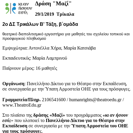
Δράση "Μαζί"
29/1/2019 Τρίκαλα
2ο ΔΣ Τρικάλων Β' Τάξη, β΄ομάδα
θεατρικό διαπολιτισμικό εργαστήριο για μαθητές του σχολείου τοπικού και
προσφυγικού πληθυσμού
Εμψυχώτρια: Αντονέλλα Χήρα, Μαρία Κατσιάβα
Εκπαιδευτικός: Μαρία Λαμπρινού
Παίρνουν μέρος: 16 μαθητές
Οργάνωση
: Πανελλήνιο Δίκτυο για το Θέατρο στην Εκπαίδευση,
σε συνεργασία με την Ύπατη Αρμοστεία ΟΗΕ για τους πρόσφυγες.
Γραμματεία/Πληρ.
2106541600 / humanrights@theatroedu.gr /
www.TheatroEdu.gr
Στο πλαίσιο της
δράσης «Μαζί»
του προγράμματος
«κι αν ήσουν
εσύ;
» που υλοποιεί το
Πανελλήνιο Δίκτυο για το Θέατρο στην
Εκπαίδευση
σε συνεργασία με την
Ύπατη Αρμοστεία του ΟΗΕ
για τους πρόσφυγε
ς.