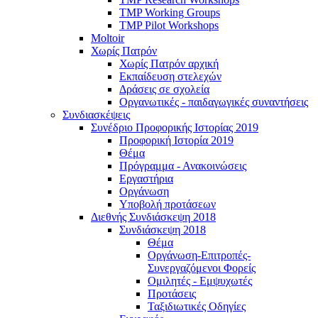
TMP Working Groups
TMP Pilot Workshops
Moltoir
Χωρίς Πατρόν
Χωρίς Πατρόν αρχική
Εκπαίδευση στελεχών
Δράσεις σε σχολεία
Οργανωτικές - παιδαγωγικές συναντήσεις
Συνδιασκέψεις
Συνέδριο Προφορικής Ιστορίας 2019
Προφορική Ιστορία 2019
Θέμα
Πρόγραμμα - Ανακοινώσεις
Εργαστήρια
Οργάνωση
Υποβολή προτάσεων
Διεθνής Συνδιάσκεψη 2018
Συνδιάσκεψη 2018
Θέμα
Οργάνωση-Επιτροπές-
Συνεργαζόμενοι Φορείς
Ομιλητές - Εμψυχωτές
Προτάσεις
Ταξιδιωτικές Οδηγίες