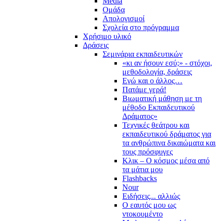
Media
Ομάδα
Απολογισμοί
Σχολεία στο πρόγραμμα
Χρήσιμο υλικό
Δράσεις
Σεμινάρια εκπαιδευτικών
«κι αν ήσουν εσύ;» - στόχοι,
μεθοδολογία, δράσεις
Εγώ και ο άλλος…
Πατάμε γερά!
Βιωματική μάθηση με τη
μέθοδο Εκπαιδευτικού
Δράματος»
Τεχνικές θεάτρου και
εκπαιδευτικού δράματος για
τα ανθρώπινα δικαιώματα και
τους πρόσφυγες
Κλικ – Ο κόσμος μέσα από
τα μάτια μου
Flashbacks
Nour
Ειδήσεις... αλλιώς
Ο εαυτός μου ως
ντοκουμέντο