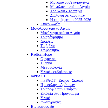
Μονόλογοι σε καραντίνα
Μονόλογοι από το Αιγαίο
The Walk - Το ταξίδι
Διάλογοι σε καραντίνα
Η επιμόρφωση 2025-2026
Επικοινωνία
Μονόλογοι από το Αιγαίο
Μονόλογοι από το Αιγαίο
Το πρόγραμμα
Δρασεις
Το βιβλίο
Τα φεστιβάλ
Radical Hope
Οργάνωση
Τι είναι
Μεθοδολογία
Υλικό - εκδηλώσεις
mPPACT
mPPACT - Στόχοι - Σκοποί
Ημερολόγιο Δράσεων
Το προφίλ των Εταίρων
Σχολεία στο Πρόγραμμα
Υλικό
Φωτογραφίες
Βιντεομουσεία