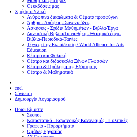
Μαθητικά φεστιβάλ
Οι εκδόσεις μας
Χρήσιμο Υλικό
Ανθρώπινα δικαιώματα & Θέματα προσφύγων
Άρθρα - Απόψεις - Συνεντεύξεις
Ασκήσεις - Σχέδια Μαθημάτων - Βιβλία-Έργα
Δανειστική Βιβλιο/Ταινιοθήκη - Θεατρικά έργα-
Βιβλία-Περιοδικά-Ταινίες
Τέχνες στην Εκπαίδευση / World Allience for Arts
Education
Θέατρο και Φυλακή
Θέατρο και διδασκαλία Ξένων Γλωσσών
Θέατρο & Πρόληψη της Εξάρτησης
Θέατρο & Μαθηματικά
en
el
Σύνδεση
Δημιουργία Λογαριασμού
Ποιοι Είμαστε
Σκοποί
Καταστατικό - Εσωτερικός Κανονισμός - Πολιτικές
Γραφεία - Παραρτήματα
Ομάδες Εργασίας
ΔΣ Επιτροπές