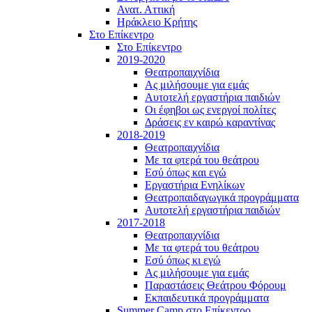
Ανατ. Αττική
Ηράκλειο Κρήτης
Στο Επίκεντρο
Στο Επίκεντρο
2019-2020
Θεατροπαιχνίδια
Ας μιλήσουμε για εμάς
Αυτοτελή εργαστήρια παιδιών
Οι έφηβοι ως ενεργοί πολίτες
Δράσεις εν καιρώ καραντίνας
2018-2019
Θεατροπαιχνίδια
Με τα φτερά του θεάτρου
Εσύ όπως και εγώ
Εργαστήρια Ενηλίκων
Θεατροπαιδαγωγικά προγράμματα
Αυτοτελή εργαστήρια παιδιών
2017-2018
Θεατροπαιχνίδια
Με τα φτερά του θεάτρου
Εσύ όπως κι εγώ
Ας μιλήσουμε για εμάς
Παραστάσεις Θεάτρου Φόρουμ
Εκπαιδευτικά προγράμματα
Summer Camp στο Επίκεντρο