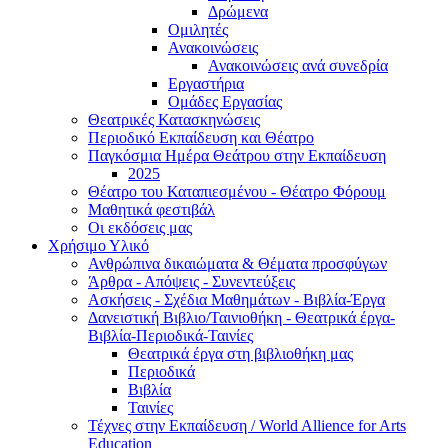
Δρώμενα
Ομιλητές
Ανακοινώσεις
Ανακοινώσεις ανά συνεδρία
Εργαστήρια
Ομάδες Εργασίας
Θεατρικές Κατασκηνώσεις
Περιοδικό Εκπαίδευση και Θέατρο
Παγκόσμια Ημέρα Θεάτρου στην Εκπαίδευση
2025
Θέατρο του Καταπιεσμένου - Θέατρο Φόρουμ
Μαθητικά φεστιβάλ
Οι εκδόσεις μας
Χρήσιμο Υλικό
Ανθρώπινα δικαιώματα & Θέματα προσφύγων
Άρθρα - Απόψεις - Συνεντεύξεις
Ασκήσεις - Σχέδια Μαθημάτων - Βιβλία-Έργα
Δανειστική Βιβλιο/Ταινιοθήκη - Θεατρικά έργα-
Βιβλία-Περιοδικά-Ταινίες
Θεατρικά έργα στη βιβλιοθήκη μας
Περιοδικά
Βιβλία
Ταινίες
Τέχνες στην Εκπαίδευση / World Allience for Arts
Education