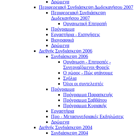
Δρώμενα
Περιφερειακή Συνδιάσκεψη Δωδεκανήσου 2007
Περιφερειακή Συνδιάσκεψη
Δωδεκανήσου 2007
Οργανωτική Επιτροπή
Πρόγραμμα
Εργαστήρια - Εισηγήσεις
Βιογραφικά
Δρώμενα
Διεθνής Συνδιάσκεψη 2006
Συνδιάσκεψη 2006
Οργάνωση - Επιτροπές -
Συνεργαζόμενοι Φορείς
Ο χώρος - Πώς φτάνουμε
Σχόλια
Όλοι οι συντελεστές
Πρόγραμμα
Πρόγραμμα Παρασκευής
Πρόγραμμα Σαββάτου
Πρόγραμμα Κυριακής
Εργαστήρια
Προ - Μετασυνεδριακές Εκδηλώσεις
Δρώμενα
Διεθνής Συνδιάσκεψη 2004
Συνδιάσκεψη 2004