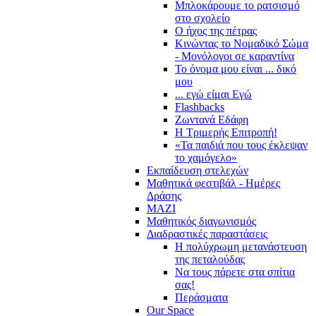
Μπλοκάρουμε το ρατσισμό
στο σχολείο
Ο ήχος της πέτρας
Κινώντας το Νομαδικό Σώμα
- Μονόλογοι σε καραντίνα
Το όνομα μου είναι ... δικό
μου
... εγώ είμαι Εγώ
Flashbacks
Ζωντανά Εδάφη
Η Τριμερής Επιτροπή!
«Τα παιδιά που τους έκλεψαν
το χαμόγελο»
Εκπαίδευση στελεχών
Μαθητικά φεστιβάλ - Ημέρες
Δράσης
ΜΑΖΙ
Μαθητικός διαγωνισμός
Διαδραστικές παραστάσεις
Η πολύχρωμη μετανάστευση
της πεταλούδας
Να τους πάρετε στα σπίτια
σας!
Περάσματα
Our Space