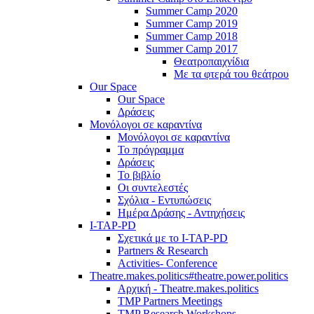
Summer Camp 2020
Summer Camp 2019
Summer Camp 2018
Summer Camp 2017
Θεατροπαιχνίδια
Με τα φτερά του θεάτρου
Our Space
Our Space
Δράσεις
Μονόλογοι σε καραντίνα
Μονόλογοι σε καραντίνα
Το πρόγραμμα
Δράσεις
Το βιβλίο
Οι συντελεστές
Σχόλια - Εντυπώσεις
Ημέρα Δράσης - Αντηχήσεις
I-TAP-PD
Σχετικά με το I-TAP-PD
Partners & Research
Activities- Conference
Theatre.makes.politics#theatre.power.politics
Αρχική - Theatre.makes.politics
TMP Partners Meetings
TMP Research Workshops