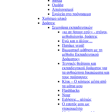
Media
Ομάδα
Απολογισμοί
Σχολεία στο πρόγραμμα
Χρήσιμο υλικό
Δράσεις
Σεμινάρια εκπαιδευτικών
«κι αν ήσουν εσύ;» - στόχοι,
μεθοδολογία, δράσεις
Εγώ και ο άλλος…
Πατάμε γερά!
Βιωματική μάθηση με τη
μέθοδο Εκπαιδευτικού
Δράματος»
Τεχνικές θεάτρου και
εκπαιδευτικού δράματος για
τα ανθρώπινα δικαιώματα και
τους πρόσφυγες
Κλικ – Ο κόσμος μέσα από
τα μάτια μου
Flashbacks
Nour
Ειδήσεις... αλλιώς
Ο εαυτός μου ως
ντοκουμέντο