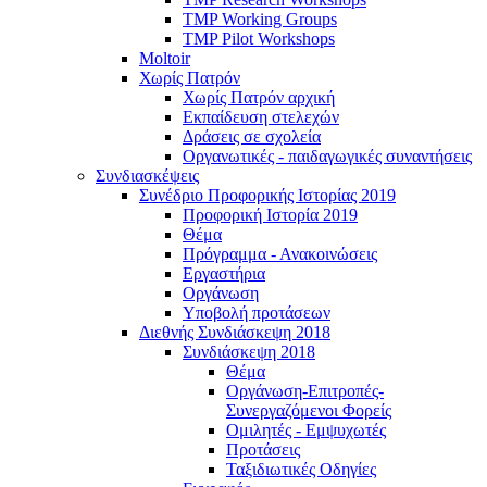
TMP Working Groups
TMP Pilot Workshops
Moltoir
Χωρίς Πατρόν
Χωρίς Πατρόν αρχική
Εκπαίδευση στελεχών
Δράσεις σε σχολεία
Οργανωτικές - παιδαγωγικές συναντήσεις
Συνδιασκέψεις
Συνέδριο Προφορικής Ιστορίας 2019
Προφορική Ιστορία 2019
Θέμα
Πρόγραμμα - Ανακοινώσεις
Εργαστήρια
Οργάνωση
Υποβολή προτάσεων
Διεθνής Συνδιάσκεψη 2018
Συνδιάσκεψη 2018
Θέμα
Οργάνωση-Επιτροπές-
Συνεργαζόμενοι Φορείς
Ομιλητές - Εμψυχωτές
Προτάσεις
Ταξιδιωτικές Οδηγίες