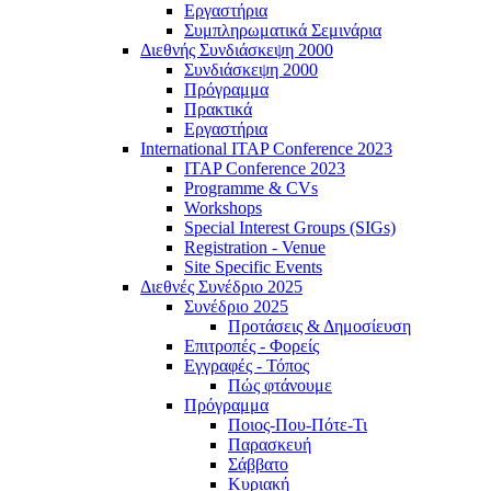
Εργαστήρια
Συμπληρωματικά Σεμινάρια
Διεθνής Συνδιάσκεψη 2000
Συνδιάσκεψη 2000
Πρόγραμμα
Πρακτικά
Εργαστήρια
International ITAP Conference 2023
ITAP Conference 2023
Programme & CVs
Workshops
Special Interest Groups (SIGs)
Registration - Venue
Site Specific Events
Διεθνές Συνέδριο 2025
Συνέδριο 2025
Προτάσεις & Δημοσίευση
Επιτροπές - Φορείς
Εγγραφές - Τόπος
Πώς φτάνουμε
Πρόγραμμα
Ποιος-Που-Πότε-Τι
Παρασκευή
Σάββατο
Κυριακή