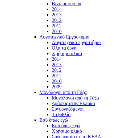
Βιντεομουσεία
2014
2013
2012
2011
2010
Λογοτεχνικό Εργαστήριο
Λογοτεχνικό εργαστήριο
Όλα τα έργα
Χρήσιμο υλικό
2014
2013
2012
2011
2010
2009
Μονόλογοι από τη Γάζα
Μονόλογοι από τη Γάζα
Δράσεις στην Ελλάδα
Συνεργαζόμενοι
To βιβλίο
Εσύ όπως εγώ
Εσύ όπως εγώ
Χρήσιμο υλικό
Συνεργασία με το ΚΕΔΑ