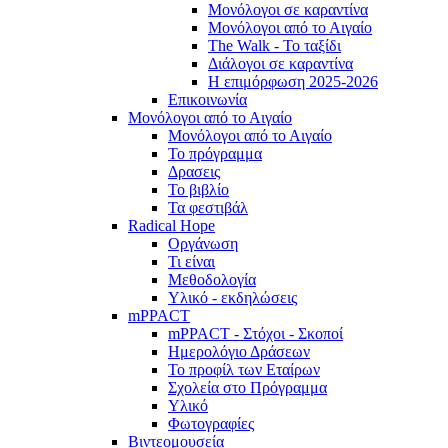
Μονόλογοι σε καραντίνα
Μονόλογοι από το Αιγαίο
The Walk - Το ταξίδι
Διάλογοι σε καραντίνα
Η επιμόρφωση 2025-2026
Επικοινωνία
Μονόλογοι από το Αιγαίο
Μονόλογοι από το Αιγαίο
Το πρόγραμμα
Δρασεις
Το βιβλίο
Τα φεστιβάλ
Radical Hope
Οργάνωση
Τι είναι
Μεθοδολογία
Υλικό - εκδηλώσεις
mPPACT
mPPACT - Στόχοι - Σκοποί
Ημερολόγιο Δράσεων
Το προφίλ των Εταίρων
Σχολεία στο Πρόγραμμα
Υλικό
Φωτογραφίες
Βιντεομουσεία