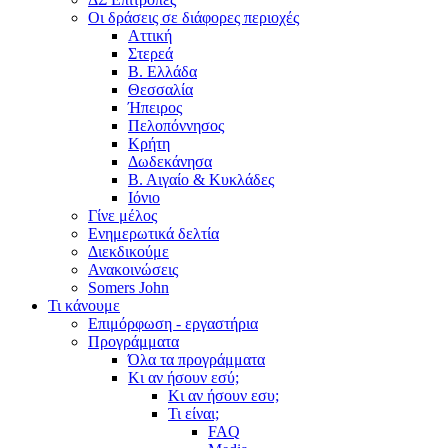
Οι δράσεις σε διάφορες περιοχές
Αττική
Στερεά
Β. Ελλάδα
Θεσσαλία
Ήπειρος
Πελοπόννησος
Κρήτη
Δωδεκάνησα
Β. Αιγαίο & Κυκλάδες
Ιόνιο
Γίνε μέλος
Ενημερωτικά δελτία
Διεκδικούμε
Ανακοινώσεις
Somers John
Τι κάνουμε
Επιμόρφωση - εργαστήρια
Προγράμματα
Όλα τα προγράμματα
Κι αν ήσουν εσύ;
Κι αν ήσουν εσυ;
Τι είναι;
FAQ