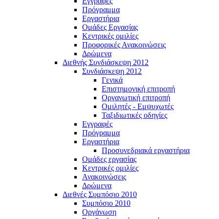
Εγγραφές
Πρόγραμμα
Εργαστήρια
Ομάδες Εργασίας
Κεντρικές ομιλίες
Προφορικές Ανακοινώσεις
Δρώμενα
Διεθνής Συνδιάσκεψη 2012
Συνδιάσκεψη 2012
Γενικά
Επιστημονική επιτροπή
Οργανωτική επιτροπή
Ομιλητές - Εμψυχωτές
Ταξιδιωτικές οδηγίες
Εγγραφές
Πρόγραμμα
Εργαστήρια
Προσυνεδριακά εργαστήρια
Ομάδες εργασίας
Κεντρικές ομιλίες
Ανακοινώσεις
Δρώμενα
Διεθνές Συμπόσιο 2010
Συμπόσιο 2010
Οργάνωση