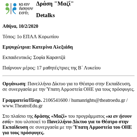
Δράση "Μαζί"
Detalks
Αθήνα, 10/2/2020
Τόπος: 1o ΕΠΑΛ Κορωπίου
Εμψυχώτρια: Κατερίνα Αλεξιάδη
Εκπαιδευτικός: Σοφία Καραντζά
Παίρνουν μέρος: 17 μαθητές/τριες της Β΄ Λυκείου
Οργάνωση
: Πανελλήνιο Δίκτυο για το Θέατρο στην Εκπαίδευση,
σε συνεργασία με την Ύπατη Αρμοστεία ΟΗΕ για τους πρόσφυγες.
Γραμματεία/Πληρ.
2106541600 / humanrights@theatroedu.gr /
www.TheatroEdu.gr
Στο πλαίσιο της
δράσης «Μαζί»
του προγράμματος
«κι αν ήσουν
εσύ;
» που υλοποιεί το
Πανελλήνιο Δίκτυο για το Θέατρο στην
Εκπαίδευση
σε συνεργασία με την
Ύπατη Αρμοστεία του ΟΗΕ
για τους πρόσφυγες.