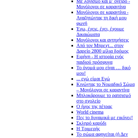
Με λογισμό και μ’ όνειρο -
Μονόλογοι σε καραντίνα
Μονόλογοι σε καραντίνα -
Αναζητώντας τη δική μου
φωνή
Έχω, έχεις, έχει, έχουμε
Δικαιώματα
Μονόλογοι και αντηχήσεις
Από τον Μπρεχτ... στον
Δαρείο 2800 μίλια δρόμος
Ειρήνη - Η ιστορία ενός
παιδιού πρόσφυγα
Το όνομά μου είναι … δικό
μου!
... εγώ είμαι Εγώ
Κινώντας το Νομαδικό Σώμα
– Μονόλογοι σε καραντίνα
Μπλοκάρουμε το ρατσισμό
στο σχολείο
Ο ήχος της πέτρας
World cinema
Πες το δυναμικά με εικόνες!
Σκληρό καρύδι
Η Τριμερής
Το σώμα αφηγείται (ή Δεν