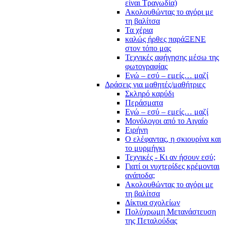
είναι Τραγωδία)
Ακολουθώντας το αγόρι με
τη βαλίτσα
Τα χέρια
καλώς ήρθες παράΞΕΝΕ
στον τόπο μας
Τεχνικές αφήγησης μέσω της
φωτογραφίας
Εγώ – εσύ – εμείς… μαζί
Δράσεις για μαθητές/μαθήτριες
Σκληρό καρύδι
Περάσματα
Εγώ – εσύ – εμείς… μαζί
Μονόλογοι από το Αιγαίο
Ειρήνη
Ο ελέφαντας, η σκιουρίνα και
το μυρμήγκι
Τεχνικές - Κι αν ήσουν εσύ;
Γιατί οι νυχτερίδες κρέμονται
ανάποδα;
Ακολουθώντας το αγόρι με
τη βαλίτσα
Δίκτυα σχολείων
Πολύχρωμη Μετανάστευση
της Πεταλούδας