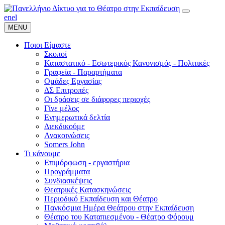
en
el
MENU
Ποιοι Είμαστε
Σκοποί
Καταστατικό - Εσωτερικός Κανονισμός - Πολιτικές
Γραφεία - Παραρτήματα
Ομάδες Εργασίας
ΔΣ Επιτροπές
Οι δράσεις σε διάφορες περιοχές
Γίνε μέλος
Ενημερωτικά δελτία
Διεκδικούμε
Ανακοινώσεις
Somers John
Τι κάνουμε
Επιμόρφωση - εργαστήρια
Προγράμματα
Συνδιασκέψεις
Θεατρικές Κατασκηνώσεις
Περιοδικό Εκπαίδευση και Θέατρο
Παγκόσμια Ημέρα Θεάτρου στην Εκπαίδευση
Θέατρο του Καταπιεσμένου - Θέατρο Φόρουμ