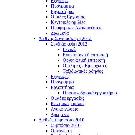
Εγγραφές
Πρόγραμμα
Εργαστήρια
Ομάδες Εργασίας
Κεντρικές ομιλίες
Προφορικές Ανακοινώσεις
Δρώμενα
Διεθνής Συνδιάσκεψη 2012
Συνδιάσκεψη 2012
Γενικά
Επιστημονική επιτροπή
Οργανωτική επιτροπή
Ομιλητές - Εμψυχωτές
Ταξιδιωτικές οδηγίες
Εγγραφές
Πρόγραμμα
Εργαστήρια
Προσυνεδριακά εργαστήρια
Ομάδες εργασίας
Κεντρικές ομιλίες
Ανακοινώσεις
Δρώμενα
Διεθνές Συμπόσιο 2010
Συμπόσιο 2010
Οργάνωση