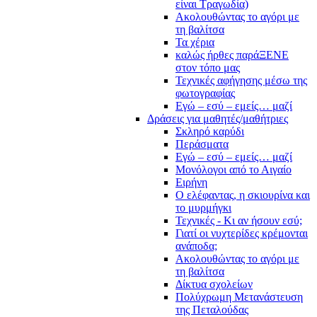
είναι Τραγωδία)
Ακολουθώντας το αγόρι με
τη βαλίτσα
Τα χέρια
καλώς ήρθες παράΞΕΝΕ
στον τόπο μας
Τεχνικές αφήγησης μέσω της
φωτογραφίας
Εγώ – εσύ – εμείς… μαζί
Δράσεις για μαθητές/μαθήτριες
Σκληρό καρύδι
Περάσματα
Εγώ – εσύ – εμείς… μαζί
Μονόλογοι από το Αιγαίο
Ειρήνη
Ο ελέφαντας, η σκιουρίνα και
το μυρμήγκι
Τεχνικές - Κι αν ήσουν εσύ;
Γιατί οι νυχτερίδες κρέμονται
ανάποδα;
Ακολουθώντας το αγόρι με
τη βαλίτσα
Δίκτυα σχολείων
Πολύχρωμη Μετανάστευση
της Πεταλούδας