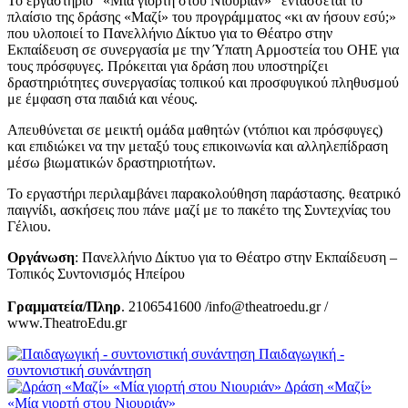
Το εργαστήριο "«Μία γιορτή στου Νιουριάν»" εντάσσεται το
πλαίσιο της δράσης «Μαζί» του προγράμματος «κι αν ήσουν εσύ;»
που υλοποιεί το Πανελλήνιο Δίκτυο για το Θέατρο στην
Εκπαίδευση σε συνεργασία με την Ύπατη Αρμοστεία του ΟΗΕ για
τους πρόσφυγες. Πρόκειται για δράση που υποστηρίζει
δραστηριότητες συνεργασίας τοπικού και προσφυγικού πληθυσμού
με έμφαση στα παιδιά και νέους.
Απευθύνεται σε μεικτή ομάδα μαθητών (ντόπιοι και πρόσφυγες)
και επιδιώκει να την μεταξύ τους επικοινωνία και αλληλεπίδραση
μέσω βιωματικών δραστηριοτήτων.
Το εργαστήρι περιλαμβάνει παρακολούθηση παράστασης. θεατρικό
παιγνίδι, ασκήσεις που πάνε μαζί με το πακέτο της Συντεχνίας του
Γέλιου.
Οργάνωση
: Πανελλήνιο Δίκτυο για το Θέατρο στην Εκπαίδευση –
Τοπικός Συντονισμός Ηπείρου
Γραμματεία/Πληρ
. 2106541600 /info@theatroedu.gr /
www.TheatroEdu.gr
Παιδαγωγική -
συντονιστική συνάντηση
Δράση «Μαζί»
«Μία γιορτή στου Νιουριάν»