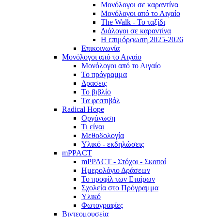
Μονόλογοι σε καραντίνα
Μονόλογοι από το Αιγαίο
The Walk - Το ταξίδι
Διάλογοι σε καραντίνα
Η επιμόρφωση 2025-2026
Επικοινωνία
Μονόλογοι από το Αιγαίο
Μονόλογοι από το Αιγαίο
Το πρόγραμμα
Δρασεις
Το βιβλίο
Τα φεστιβάλ
Radical Hope
Οργάνωση
Τι είναι
Μεθοδολογία
Υλικό - εκδηλώσεις
mPPACT
mPPACT - Στόχοι - Σκοποί
Ημερολόγιο Δράσεων
Το προφίλ των Εταίρων
Σχολεία στο Πρόγραμμα
Υλικό
Φωτογραφίες
Βιντεομουσεία