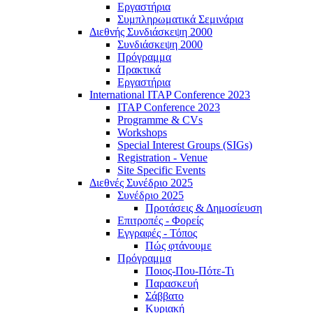
Εργαστήρια
Συμπληρωματικά Σεμινάρια
Διεθνής Συνδιάσκεψη 2000
Συνδιάσκεψη 2000
Πρόγραμμα
Πρακτικά
Εργαστήρια
International ITAP Conference 2023
ITAP Conference 2023
Programme & CVs
Workshops
Special Interest Groups (SIGs)
Registration - Venue
Site Specific Events
Διεθνές Συνέδριο 2025
Συνέδριο 2025
Προτάσεις & Δημοσίευση
Επιτροπές - Φορείς
Εγγραφές - Τόπος
Πώς φτάνουμε
Πρόγραμμα
Ποιος-Που-Πότε-Τι
Παρασκευή
Σάββατο
Κυριακή