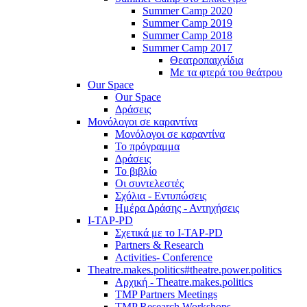
Summer Camp 2020
Summer Camp 2019
Summer Camp 2018
Summer Camp 2017
Θεατροπαιχνίδια
Με τα φτερά του θεάτρου
Our Space
Our Space
Δράσεις
Μονόλογοι σε καραντίνα
Μονόλογοι σε καραντίνα
Το πρόγραμμα
Δράσεις
Το βιβλίο
Οι συντελεστές
Σχόλια - Εντυπώσεις
Ημέρα Δράσης - Αντηχήσεις
I-TAP-PD
Σχετικά με το I-TAP-PD
Partners & Research
Activities- Conference
Theatre.makes.politics#theatre.power.politics
Αρχική - Theatre.makes.politics
TMP Partners Meetings
TMP Research Workshops