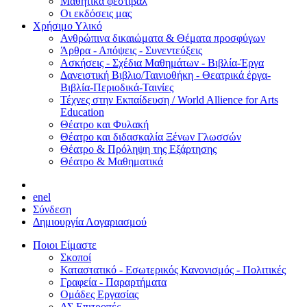
Μαθητικά φεστιβάλ
Οι εκδόσεις μας
Χρήσιμο Υλικό
Ανθρώπινα δικαιώματα & Θέματα προσφύγων
Άρθρα - Απόψεις - Συνεντεύξεις
Ασκήσεις - Σχέδια Μαθημάτων - Βιβλία-Έργα
Δανειστική Βιβλιο/Ταινιοθήκη - Θεατρικά έργα-
Βιβλία-Περιοδικά-Ταινίες
Τέχνες στην Εκπαίδευση / World Allience for Arts
Education
Θέατρο και Φυλακή
Θέατρο και διδασκαλία Ξένων Γλωσσών
Θέατρο & Πρόληψη της Εξάρτησης
Θέατρο & Μαθηματικά
en
el
Σύνδεση
Δημιουργία Λογαριασμού
Ποιοι Είμαστε
Σκοποί
Καταστατικό - Εσωτερικός Κανονισμός - Πολιτικές
Γραφεία - Παραρτήματα
Ομάδες Εργασίας
ΔΣ Επιτροπές