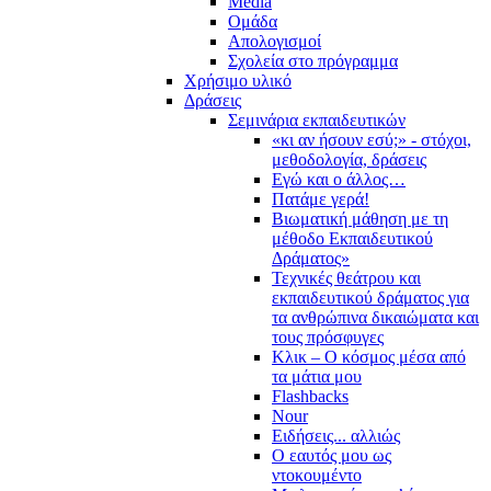
Media
Ομάδα
Απολογισμοί
Σχολεία στο πρόγραμμα
Χρήσιμο υλικό
Δράσεις
Σεμινάρια εκπαιδευτικών
«κι αν ήσουν εσύ;» - στόχοι,
μεθοδολογία, δράσεις
Εγώ και ο άλλος…
Πατάμε γερά!
Βιωματική μάθηση με τη
μέθοδο Εκπαιδευτικού
Δράματος»
Τεχνικές θεάτρου και
εκπαιδευτικού δράματος για
τα ανθρώπινα δικαιώματα και
τους πρόσφυγες
Κλικ – Ο κόσμος μέσα από
τα μάτια μου
Flashbacks
Nour
Ειδήσεις... αλλιώς
Ο εαυτός μου ως
ντοκουμέντο