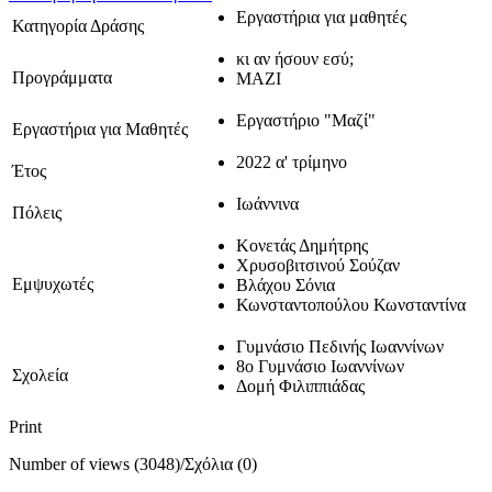
Εργαστήρια για μαθητές
Κατηγορία Δράσης
κι αν ήσουν εσύ;
Προγράμματα
ΜΑΖΙ
Εργαστήριο "Μαζί"
Εργαστήρια για Μαθητές
2022 α' τρίμηνο
Έτος
Ιωάννινα
Πόλεις
Κονετάς Δημήτρης
Χρυσοβιτσινού Σούζαν
Εμψυχωτές
Βλάχου Σόνια
Κωνσταντοπούλου Κωνσταντίνα
Γυμνάσιο Πεδινής Ιωαννίνων
8ο Γυμνάσιο Ιωαννίνων
Σχολεία
Δομή Φιλιππιάδας
Print
Number of views (3048)
/
Σχόλια (0)