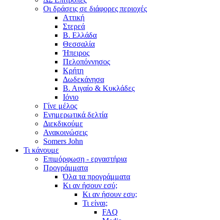
Οι δράσεις σε διάφορες περιοχές
Αττική
Στερεά
Β. Ελλάδα
Θεσσαλία
Ήπειρος
Πελοπόννησος
Κρήτη
Δωδεκάνησα
Β. Αιγαίο & Κυκλάδες
Ιόνιο
Γίνε μέλος
Ενημερωτικά δελτία
Διεκδικούμε
Ανακοινώσεις
Somers John
Τι κάνουμε
Επιμόρφωση - εργαστήρια
Προγράμματα
Όλα τα προγράμματα
Κι αν ήσουν εσύ;
Κι αν ήσουν εσυ;
Τι είναι;
FAQ