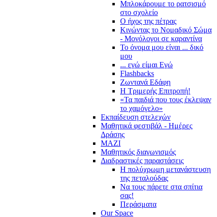
Μπλοκάρουμε το ρατσισμό
στο σχολείο
Ο ήχος της πέτρας
Κινώντας το Νομαδικό Σώμα
- Μονόλογοι σε καραντίνα
Το όνομα μου είναι ... δικό
μου
... εγώ είμαι Εγώ
Flashbacks
Ζωντανά Εδάφη
Η Τριμερής Επιτροπή!
«Τα παιδιά που τους έκλεψαν
το χαμόγελο»
Εκπαίδευση στελεχών
Μαθητικά φεστιβάλ - Ημέρες
Δράσης
ΜΑΖΙ
Μαθητικός διαγωνισμός
Διαδραστικές παραστάσεις
Η πολύχρωμη μετανάστευση
της πεταλούδας
Να τους πάρετε στα σπίτια
σας!
Περάσματα
Our Space