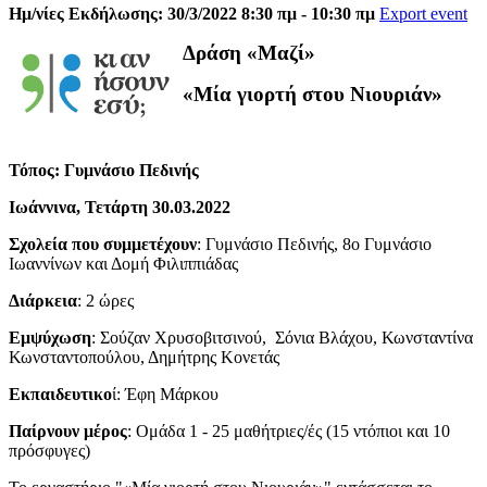
Ημ/νίες Εκδήλωσης: 30/3/2022 8:30 πμ - 10:30 πμ
Export event
Δράση «Μαζί»
«Μία γιορτή στου Νιουριάν»
Τόπος: Γυμνάσιο Πεδινής
Ιωάννινα, Τετάρτη 30.03.2022
Σ
χολεία που συμμετέχουν
: Γυμνάσιο Πεδινής, 8ο Γυμνάσιο
Ιωαννίνων και Δομή Φιλιππιάδας
Διάρκεια
: 2 ώρες
Εμψύχωση
: Σούζαν Χρυσοβιτσινού, Σόνια Βλάχου, Κωνσταντίνα
Κωνσταντοπούλου, Δημήτρης Κονετάς
Εκπαιδευτικο
ί: Έφη Μάρκου
Παίρνουν μέρος
: Ομάδα 1 - 25 μαθήτριες/ές (15 ντόπιοι και 10
πρόσφυγες)