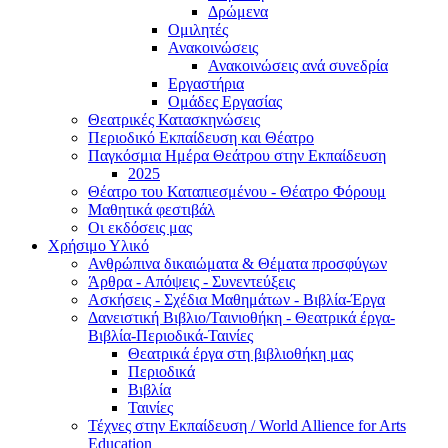
Δρώμενα
Ομιλητές
Ανακοινώσεις
Ανακοινώσεις ανά συνεδρία
Εργαστήρια
Ομάδες Εργασίας
Θεατρικές Κατασκηνώσεις
Περιοδικό Εκπαίδευση και Θέατρο
Παγκόσμια Ημέρα Θεάτρου στην Εκπαίδευση
2025
Θέατρο του Καταπιεσμένου - Θέατρο Φόρουμ
Μαθητικά φεστιβάλ
Οι εκδόσεις μας
Χρήσιμο Υλικό
Ανθρώπινα δικαιώματα & Θέματα προσφύγων
Άρθρα - Απόψεις - Συνεντεύξεις
Ασκήσεις - Σχέδια Μαθημάτων - Βιβλία-Έργα
Δανειστική Βιβλιο/Ταινιοθήκη - Θεατρικά έργα-
Βιβλία-Περιοδικά-Ταινίες
Θεατρικά έργα στη βιβλιοθήκη μας
Περιοδικά
Βιβλία
Ταινίες
Τέχνες στην Εκπαίδευση / World Allience for Arts
Education