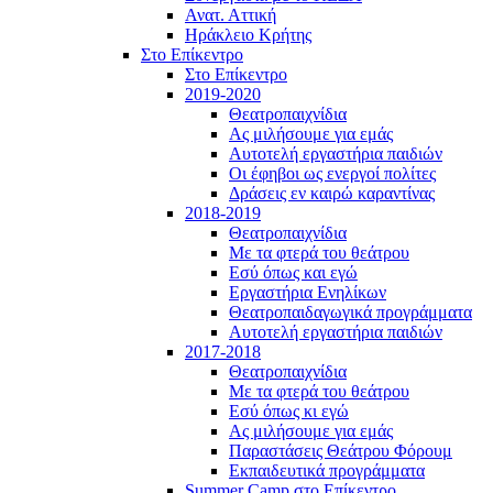
Ανατ. Αττική
Ηράκλειο Κρήτης
Στο Επίκεντρο
Στο Επίκεντρο
2019-2020
Θεατροπαιχνίδια
Ας μιλήσουμε για εμάς
Αυτοτελή εργαστήρια παιδιών
Οι έφηβοι ως ενεργοί πολίτες
Δράσεις εν καιρώ καραντίνας
2018-2019
Θεατροπαιχνίδια
Με τα φτερά του θεάτρου
Εσύ όπως και εγώ
Εργαστήρια Ενηλίκων
Θεατροπαιδαγωγικά προγράμματα
Αυτοτελή εργαστήρια παιδιών
2017-2018
Θεατροπαιχνίδια
Με τα φτερά του θεάτρου
Εσύ όπως κι εγώ
Ας μιλήσουμε για εμάς
Παραστάσεις Θεάτρου Φόρουμ
Εκπαιδευτικά προγράμματα
Summer Camp στο Επίκεντρο