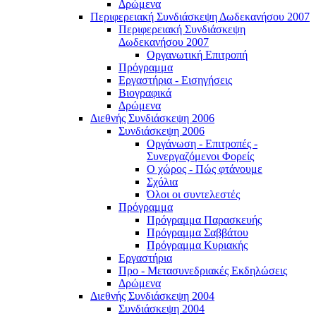
Δρώμενα
Περιφερειακή Συνδιάσκεψη Δωδεκανήσου 2007
Περιφερειακή Συνδιάσκεψη
Δωδεκανήσου 2007
Οργανωτική Επιτροπή
Πρόγραμμα
Εργαστήρια - Εισηγήσεις
Βιογραφικά
Δρώμενα
Διεθνής Συνδιάσκεψη 2006
Συνδιάσκεψη 2006
Οργάνωση - Επιτροπές -
Συνεργαζόμενοι Φορείς
Ο χώρος - Πώς φτάνουμε
Σχόλια
Όλοι οι συντελεστές
Πρόγραμμα
Πρόγραμμα Παρασκευής
Πρόγραμμα Σαββάτου
Πρόγραμμα Κυριακής
Εργαστήρια
Προ - Μετασυνεδριακές Εκδηλώσεις
Δρώμενα
Διεθνής Συνδιάσκεψη 2004
Συνδιάσκεψη 2004