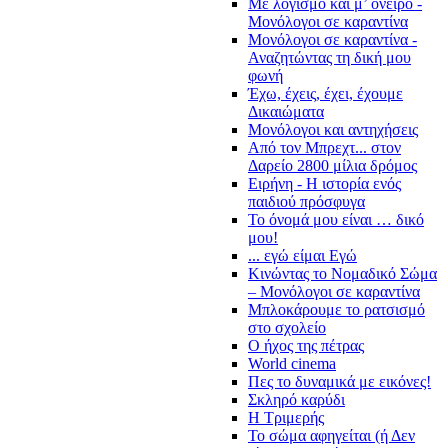
Με λογισμό και μ’ όνειρο -
Μονόλογοι σε καραντίνα
Μονόλογοι σε καραντίνα -
Αναζητώντας τη δική μου
φωνή
Έχω, έχεις, έχει, έχουμε
Δικαιώματα
Μονόλογοι και αντηχήσεις
Από τον Μπρεχτ... στον
Δαρείο 2800 μίλια δρόμος
Ειρήνη - Η ιστορία ενός
παιδιού πρόσφυγα
Το όνομά μου είναι … δικό
μου!
... εγώ είμαι Εγώ
Κινώντας το Νομαδικό Σώμα
– Μονόλογοι σε καραντίνα
Μπλοκάρουμε το ρατσισμό
στο σχολείο
Ο ήχος της πέτρας
World cinema
Πες το δυναμικά με εικόνες!
Σκληρό καρύδι
Η Τριμερής
Το σώμα αφηγείται (ή Δεν