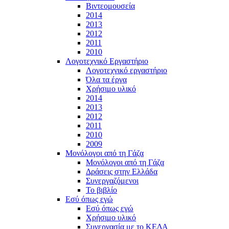
Βιντεομουσεία
2014
2013
2012
2011
2010
Λογοτεχνικό Εργαστήριο
Λογοτεχνικό εργαστήριο
Όλα τα έργα
Χρήσιμο υλικό
2014
2013
2012
2011
2010
2009
Μονόλογοι από τη Γάζα
Μονόλογοι από τη Γάζα
Δράσεις στην Ελλάδα
Συνεργαζόμενοι
To βιβλίο
Εσύ όπως εγώ
Εσύ όπως εγώ
Χρήσιμο υλικό
Συνεργασία με το ΚΕΔΑ