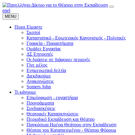
en
el
MENU
Ποιοι Είμαστε
Σκοποί
Καταστατικό - Εσωτερικός Κανονισμός - Πολιτικές
Γραφεία - Παραρτήματα
Ομάδες Εργασίας
ΔΣ Επιτροπές
Οι δράσεις σε διάφορες περιοχές
Γίνε μέλος
Ενημερωτικά δελτία
Διεκδικούμε
Ανακοινώσεις
Somers John
Τι κάνουμε
Επιμόρφωση - εργαστήρια
Προγράμματα
Συνδιασκέψεις
Θεατρικές Κατασκηνώσεις
Περιοδικό Εκπαίδευση και Θέατρο
Παγκόσμια Ημέρα Θεάτρου στην Εκπαίδευση
Θέατρο του Καταπιεσμένου - Θέατρο Φόρουμ