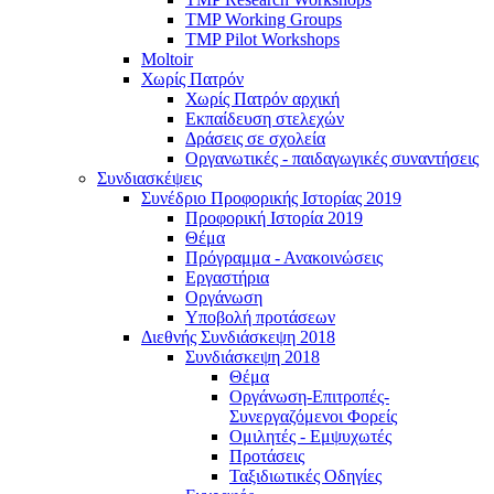
TMP Working Groups
TMP Pilot Workshops
Moltoir
Χωρίς Πατρόν
Χωρίς Πατρόν αρχική
Εκπαίδευση στελεχών
Δράσεις σε σχολεία
Οργανωτικές - παιδαγωγικές συναντήσεις
Συνδιασκέψεις
Συνέδριο Προφορικής Ιστορίας 2019
Προφορική Ιστορία 2019
Θέμα
Πρόγραμμα - Ανακοινώσεις
Εργαστήρια
Οργάνωση
Υποβολή προτάσεων
Διεθνής Συνδιάσκεψη 2018
Συνδιάσκεψη 2018
Θέμα
Οργάνωση-Επιτροπές-
Συνεργαζόμενοι Φορείς
Ομιλητές - Εμψυχωτές
Προτάσεις
Ταξιδιωτικές Οδηγίες