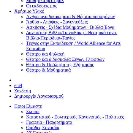
Μαθητικά φεστιβάλ
Οι εκδόσεις μας
Χρήσιμο Υλικό
Ανθρώπινα δικαιώματα & Θέματα προσφύγων
Άρθρα - Απόψεις - Συνεντεύξεις
Ασκήσεις - Σχέδια Μαθημάτων - Βιβλία-Έργα
Δανειστική Βιβλιο/Ταινιοθήκη - Θεατρικά έργα-
Βιβλία-Περιοδικά-Ταινίες
Τέχνες στην Εκπαίδευση / World Allience for Arts
Education
Θέατρο και Φυλακή
Θέατρο και διδασκαλία Ξένων Γλωσσών
Θέατρο & Πρόληψη της Εξάρτησης
Θέατρο & Μαθηματικά
en
el
Σύνδεση
Δημιουργία Λογαριασμού
Ποιοι Είμαστε
Σκοποί
Καταστατικό - Εσωτερικός Κανονισμός - Πολιτικές
Γραφεία - Παραρτήματα
Ομάδες Εργασίας
ΔΣ Επιτροπές