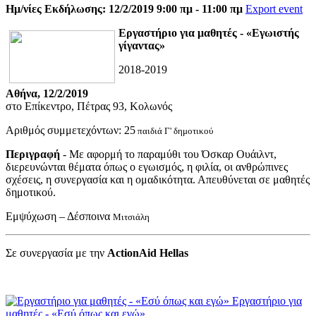
Ημ/νίες Εκδήλωσης: 12/2/2019 9:00 πμ - 11:00 πμ
Export event
Eργαστήριο για μαθητές - «Εγωιστής
γίγαντας»
2018-2019
Αθήνα, 12/2/2019
στο Επίκεντρο, Πέτρας 93, Κολωνός
Αριθμός συμμετεχόντων: 25
παιδιά Γ' δημοτικού
Περιγραφή
- Με αφορμή το παραμύθι του Όσκαρ Ουάιλντ,
διερευνώνται θέματα όπως ο εγωισμός, η φιλία, οι ανθρώπινες
σχέσεις, η συνεργασία και η ομαδικότητα. Απευθύνεται σε μαθητές
δημοτικού.
Εμψύχωση – Δέσποινα
Μιτσιάλη
Σε συνεργασία με την
ActionAid Hellas
Εργαστήριο για
μαθητές - «Εσύ όπως και εγώ»