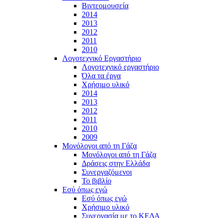
Βιντεομουσεία
2014
2013
2012
2011
2010
Λογοτεχνικό Εργαστήριο
Λογοτεχνικό εργαστήριο
Όλα τα έργα
Χρήσιμο υλικό
2014
2013
2012
2011
2010
2009
Μονόλογοι από τη Γάζα
Μονόλογοι από τη Γάζα
Δράσεις στην Ελλάδα
Συνεργαζόμενοι
To βιβλίο
Εσύ όπως εγώ
Εσύ όπως εγώ
Χρήσιμο υλικό
Συνεργασία με το ΚΕΔΑ