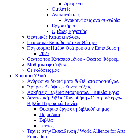
Δρώμενα
Ομιλητές
Ανακοινώσεις
Ανακοινώσεις ανά συνεδρία
Εργαστήρια
Ομάδες Εργασίας
Θεατρικές Κατασκηνώσεις
Περιοδικό Εκπαίδευση και Θέατρο
Παγκόσμια Ημέρα Θεάτρου στην Εκπαίδευση
2025
Θέατρο του Καταπιεσμένου - Θέατρο Φόρουμ
Μαθητικά φεστιβάλ
Οι εκδόσεις μας
Χρήσιμο Υλικό
Ανθρώπινα δικαιώματα & Θέματα προσφύγων
Άρθρα - Απόψεις - Συνεντεύξεις
Ασκήσεις - Σχέδια Μαθημάτων - Βιβλία-Έργα
Δανειστική Βιβλιο/Ταινιοθήκη - Θεατρικά έργα-
Βιβλία-Περιοδικά-Ταινίες
Θεατρικά έργα στη βιβλιοθήκη μας
Περιοδικά
Βιβλία
Ταινίες
Τέχνες στην Εκπαίδευση / World Allience for Arts
Education