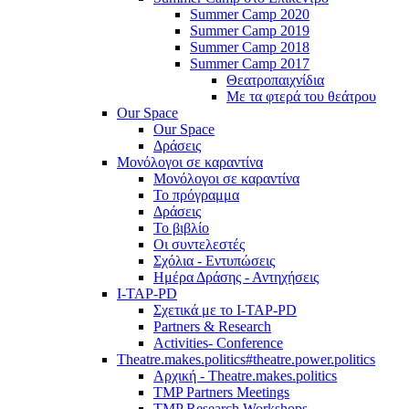
Summer Camp 2020
Summer Camp 2019
Summer Camp 2018
Summer Camp 2017
Θεατροπαιχνίδια
Με τα φτερά του θεάτρου
Our Space
Our Space
Δράσεις
Μονόλογοι σε καραντίνα
Μονόλογοι σε καραντίνα
Το πρόγραμμα
Δράσεις
Το βιβλίο
Οι συντελεστές
Σχόλια - Εντυπώσεις
Ημέρα Δράσης - Αντηχήσεις
I-TAP-PD
Σχετικά με το I-TAP-PD
Partners & Research
Activities- Conference
Theatre.makes.politics#theatre.power.politics
Αρχική - Theatre.makes.politics
TMP Partners Meetings
TMP Research Workshops