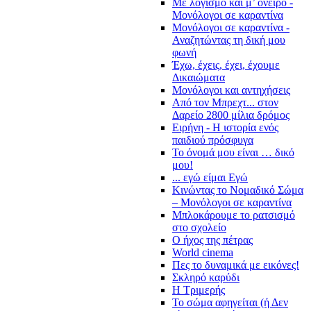
Με λογισμό και μ’ όνειρο -
Μονόλογοι σε καραντίνα
Μονόλογοι σε καραντίνα -
Αναζητώντας τη δική μου
φωνή
Έχω, έχεις, έχει, έχουμε
Δικαιώματα
Μονόλογοι και αντηχήσεις
Από τον Μπρεχτ... στον
Δαρείο 2800 μίλια δρόμος
Ειρήνη - Η ιστορία ενός
παιδιού πρόσφυγα
Το όνομά μου είναι … δικό
μου!
... εγώ είμαι Εγώ
Κινώντας το Νομαδικό Σώμα
– Μονόλογοι σε καραντίνα
Μπλοκάρουμε το ρατσισμό
στο σχολείο
Ο ήχος της πέτρας
World cinema
Πες το δυναμικά με εικόνες!
Σκληρό καρύδι
Η Τριμερής
Το σώμα αφηγείται (ή Δεν