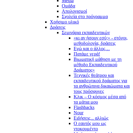
Media
Ομάδα
Απολογισμοί
Σχολεία στο πρόγραμμα
Χρήσιμο υλικό
Δράσεις
Σεμινάρια εκπαιδευτικών
«κι αν ήσουν εσύ;» - στόχοι,
μεθοδολογία, δράσεις
Εγώ και ο άλλος…
Πατάμε γερά!
Βιωματική μάθηση με τη
μέθοδο Εκπαιδευτικού
Δράματος»
Τεχνικές θεάτρου και
εκπαιδευτικού δράματος για
τα ανθρώπινα δικαιώματα και
τους πρόσφυγες
Κλικ – Ο κόσμος μέσα από
τα μάτια μου
Flashbacks
Nour
Ειδήσεις... αλλιώς
Ο εαυτός μου ως
ντοκουμέντο