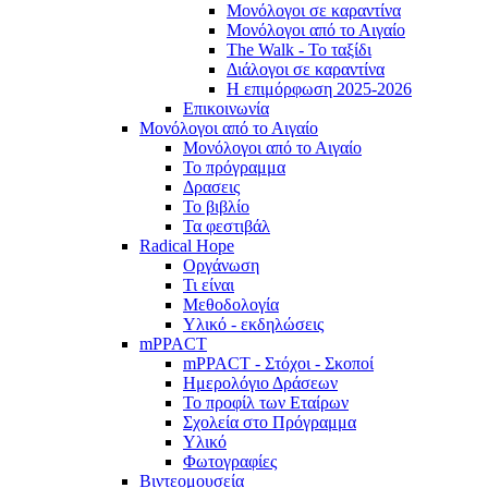
Μονόλογοι σε καραντίνα
Μονόλογοι από το Αιγαίο
The Walk - Το ταξίδι
Διάλογοι σε καραντίνα
Η επιμόρφωση 2025-2026
Επικοινωνία
Μονόλογοι από το Αιγαίο
Μονόλογοι από το Αιγαίο
Το πρόγραμμα
Δρασεις
Το βιβλίο
Τα φεστιβάλ
Radical Hope
Οργάνωση
Τι είναι
Μεθοδολογία
Υλικό - εκδηλώσεις
mPPACT
mPPACT - Στόχοι - Σκοποί
Ημερολόγιο Δράσεων
Το προφίλ των Εταίρων
Σχολεία στο Πρόγραμμα
Υλικό
Φωτογραφίες
Βιντεομουσεία