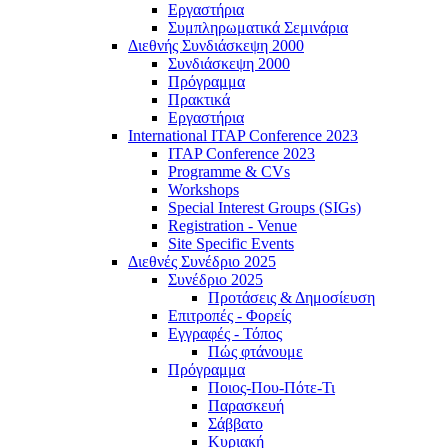
Εργαστήρια
Συμπληρωματικά Σεμινάρια
Διεθνής Συνδιάσκεψη 2000
Συνδιάσκεψη 2000
Πρόγραμμα
Πρακτικά
Εργαστήρια
International ITAP Conference 2023
ITAP Conference 2023
Programme & CVs
Workshops
Special Interest Groups (SIGs)
Registration - Venue
Site Specific Events
Διεθνές Συνέδριο 2025
Συνέδριο 2025
Προτάσεις & Δημοσίευση
Επιτροπές - Φορείς
Εγγραφές - Τόπος
Πώς φτάνουμε
Πρόγραμμα
Ποιος-Που-Πότε-Τι
Παρασκευή
Σάββατο
Κυριακή