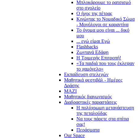
Μπλοκάρουμε το ρατσισμό
στο σχολείο
Ο ήχος της πέτρας
Κινώντας το Νομαδικό Σώμα
- Μονόλογοι σε καραντίνα
Το όνομα μου είναι ... δικό
μου
... εγώ είμαι Εγώ
Flashbacks
Ζωντανά Εδάφη
Η Τριμερής Επιτροπή!
«Τα παιδιά που τους έκλεψαν
το χαμόγελο»
Εκπαίδευση στελεχών
Μαθητικά φεστιβάλ - Ημέρες
Δράσης
ΜΑΖΙ
Μαθητικός διαγωνισμός
Διαδραστικές παραστάσεις
Η πολύχρωμη μετανάστευση
της πεταλούδας
Να τους πάρετε στα σπίτια
σας!
Περάσματα
Our Space