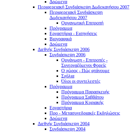
Δρώμενα
Περιφερειακή Συνδιάσκεψη Δωδεκανήσου 2007
Περιφερειακή Συνδιάσκεψη
Δωδεκανήσου 2007
Οργανωτική Επιτροπή
Πρόγραμμα
Εργαστήρια - Εισηγήσεις
Βιογραφικά
Δρώμενα
Διεθνής Συνδιάσκεψη 2006
Συνδιάσκεψη 2006
Οργάνωση - Επιτροπές -
Συνεργαζόμενοι Φορείς
Ο χώρος - Πώς φτάνουμε
Σχόλια
Όλοι οι συντελεστές
Πρόγραμμα
Πρόγραμμα Παρασκευής
Πρόγραμμα Σαββάτου
Πρόγραμμα Κυριακής
Εργαστήρια
Προ - Μετασυνεδριακές Εκδηλώσεις
Δρώμενα
Διεθνής Συνδιάσκεψη 2004
Συνδιάσκεψη 2004