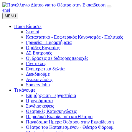
en
el
MENU
Ποιοι Είμαστε
Σκοποί
Καταστατικό - Εσωτερικός Κανονισμός - Πολιτικές
Γραφεία - Παραρτήματα
Ομάδες Εργασίας
ΔΣ Επιτροπές
Οι δράσεις σε διάφορες περιοχές
Γίνε μέλος
Ενημερωτικά δελτία
Διεκδικούμε
Ανακοινώσεις
Somers John
Τι κάνουμε
Επιμόρφωση - εργαστήρια
Προγράμματα
Συνδιασκέψεις
Θεατρικές Κατασκηνώσεις
Περιοδικό Εκπαίδευση και Θέατρο
Παγκόσμια Ημέρα Θεάτρου στην Εκπαίδευση
Θέατρο του Καταπιεσμένου - Θέατρο Φόρουμ