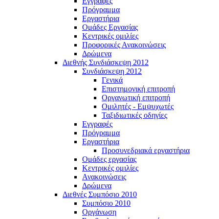
Εγγραφές
Πρόγραμμα
Εργαστήρια
Ομάδες Εργασίας
Κεντρικές ομιλίες
Προφορικές Ανακοινώσεις
Δρώμενα
Διεθνής Συνδιάσκεψη 2012
Συνδιάσκεψη 2012
Γενικά
Επιστημονική επιτροπή
Οργανωτική επιτροπή
Ομιλητές - Εμψυχωτές
Ταξιδιωτικές οδηγίες
Εγγραφές
Πρόγραμμα
Εργαστήρια
Προσυνεδριακά εργαστήρια
Ομάδες εργασίας
Κεντρικές ομιλίες
Ανακοινώσεις
Δρώμενα
Διεθνές Συμπόσιο 2010
Συμπόσιο 2010
Οργάνωση