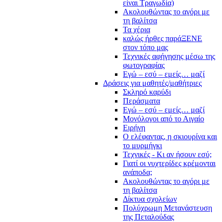
είναι Τραγωδία)
Ακολουθώντας το αγόρι με
τη βαλίτσα
Τα χέρια
καλώς ήρθες παράΞΕΝΕ
στον τόπο μας
Τεχνικές αφήγησης μέσω της
φωτογραφίας
Εγώ – εσύ – εμείς… μαζί
Δράσεις για μαθητές/μαθήτριες
Σκληρό καρύδι
Περάσματα
Εγώ – εσύ – εμείς… μαζί
Μονόλογοι από το Αιγαίο
Ειρήνη
Ο ελέφαντας, η σκιουρίνα και
το μυρμήγκι
Τεχνικές - Κι αν ήσουν εσύ;
Γιατί οι νυχτερίδες κρέμονται
ανάποδα;
Ακολουθώντας το αγόρι με
τη βαλίτσα
Δίκτυα σχολείων
Πολύχρωμη Μετανάστευση
της Πεταλούδας