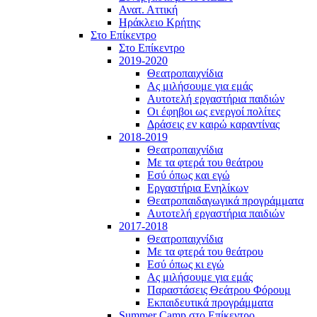
Ανατ. Αττική
Ηράκλειο Κρήτης
Στο Επίκεντρο
Στο Επίκεντρο
2019-2020
Θεατροπαιχνίδια
Ας μιλήσουμε για εμάς
Αυτοτελή εργαστήρια παιδιών
Οι έφηβοι ως ενεργοί πολίτες
Δράσεις εν καιρώ καραντίνας
2018-2019
Θεατροπαιχνίδια
Με τα φτερά του θεάτρου
Εσύ όπως και εγώ
Εργαστήρια Ενηλίκων
Θεατροπαιδαγωγικά προγράμματα
Αυτοτελή εργαστήρια παιδιών
2017-2018
Θεατροπαιχνίδια
Με τα φτερά του θεάτρου
Εσύ όπως κι εγώ
Ας μιλήσουμε για εμάς
Παραστάσεις Θεάτρου Φόρουμ
Εκπαιδευτικά προγράμματα
Summer Camp στο Επίκεντρο