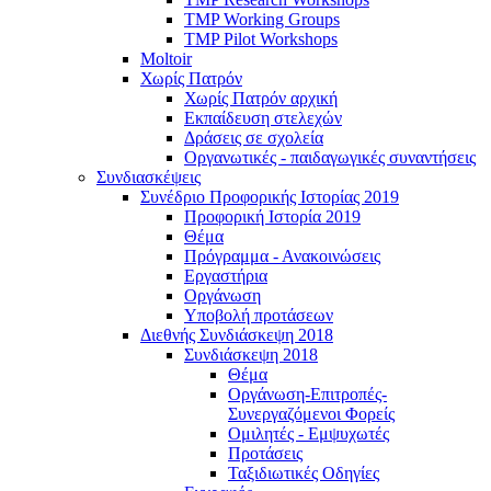
TMP Working Groups
TMP Pilot Workshops
Moltoir
Χωρίς Πατρόν
Χωρίς Πατρόν αρχική
Εκπαίδευση στελεχών
Δράσεις σε σχολεία
Οργανωτικές - παιδαγωγικές συναντήσεις
Συνδιασκέψεις
Συνέδριο Προφορικής Ιστορίας 2019
Προφορική Ιστορία 2019
Θέμα
Πρόγραμμα - Ανακοινώσεις
Εργαστήρια
Οργάνωση
Υποβολή προτάσεων
Διεθνής Συνδιάσκεψη 2018
Συνδιάσκεψη 2018
Θέμα
Οργάνωση-Επιτροπές-
Συνεργαζόμενοι Φορείς
Ομιλητές - Εμψυχωτές
Προτάσεις
Ταξιδιωτικές Οδηγίες