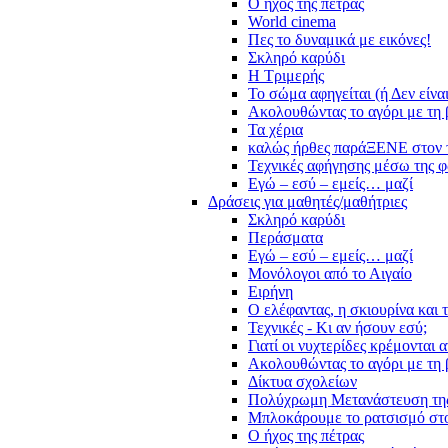
Ο ήχος της πέτρας
World cinema
Πες το δυναμικά με εικόνες!
Σκληρό καρύδι
Η Τριμερής
Το σώμα αφηγείται (ή Δεν είνα
Ακολουθώντας το αγόρι με τη 
Τα χέρια
καλώς ήρθες παράΞΕΝΕ στον 
Τεχνικές αφήγησης μέσω της 
Εγώ – εσύ – εμείς… μαζί
Δράσεις για μαθητές/μαθήτριες
Σκληρό καρύδι
Περάσματα
Εγώ – εσύ – εμείς… μαζί
Μονόλογοι από το Αιγαίο
Ειρήνη
Ο ελέφαντας, η σκιουρίνα και 
Τεχνικές - Κι αν ήσουν εσύ;
Γιατί οι νυχτερίδες κρέμονται 
Ακολουθώντας το αγόρι με τη 
Δίκτυα σχολείων
Πολύχρωμη Μετανάστευση τη
Μπλοκάρουμε το ρατσισμό στο
Ο ήχος της πέτρας