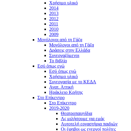
Χρήσιμο υλικό
2014
2013
2012
2011
2010
2009
Μονόλογοι από τη Γάζα
Μονόλογοι από τη Γάζα
Δράσεις στην Ελλάδα
Συνεργαζόμενοι
To βιβλίο
Εσύ όπως εγώ
Εσύ όπως εγώ
Χρήσιμο υλικό
Συνεργασία με το ΚΕΔΑ
Ανατ. Αττική
Ηράκλειο Κρήτης
Στο Επίκεντρο
Στο Επίκεντρο
2019-2020
Θεατροπαιχνίδια
Ας μιλήσουμε για εμάς
Αυτοτελή εργαστήρια παιδιών
Οι έφηβοι ως ενεργοί πολίτες