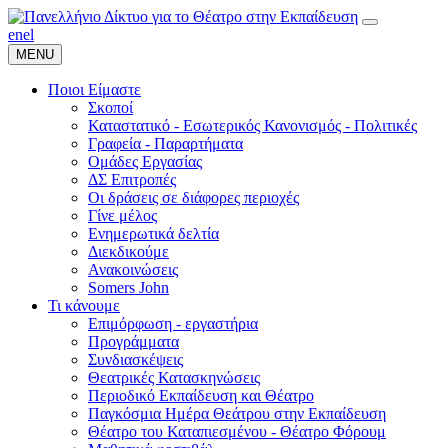
en
el
MENU
Ποιοι Είμαστε
Σκοποί
Καταστατικό - Εσωτερικός Κανονισμός - Πολιτικές
Γραφεία - Παραρτήματα
Ομάδες Εργασίας
ΔΣ Επιτροπές
Οι δράσεις σε διάφορες περιοχές
Γίνε μέλος
Ενημερωτικά δελτία
Διεκδικούμε
Ανακοινώσεις
Somers John
Τι κάνουμε
Επιμόρφωση - εργαστήρια
Προγράμματα
Συνδιασκέψεις
Θεατρικές Κατασκηνώσεις
Περιοδικό Εκπαίδευση και Θέατρο
Παγκόσμια Ημέρα Θεάτρου στην Εκπαίδευση
Θέατρο του Καταπιεσμένου - Θέατρο Φόρουμ