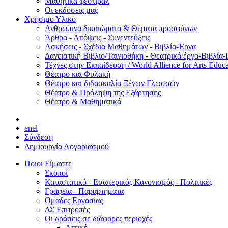
Μαθητικά φεστιβάλ
Οι εκδόσεις μας
Χρήσιμο Υλικό
Ανθρώπινα δικαιώματα & Θέματα προσφύγων
Άρθρα - Απόψεις - Συνεντεύξεις
Ασκήσεις - Σχέδια Μαθημάτων - Βιβλία-Έργα
Δανειστική Βιβλιο/Ταινιοθήκη - Θεατρικά έργα-Βιβλία-
Τέχνες στην Εκπαίδευση / World Allience for Arts Educa
Θέατρο και Φυλακή
Θέατρο και διδασκαλία Ξένων Γλωσσών
Θέατρο & Πρόληψη της Εξάρτησης
Θέατρο & Μαθηματικά
en
el
Σύνδεση
Δημιουργία Λογαριασμού
Ποιοι Είμαστε
Σκοποί
Καταστατικό - Εσωτερικός Κανονισμός - Πολιτικές
Γραφεία - Παραρτήματα
Ομάδες Εργασίας
ΔΣ Επιτροπές
Οι δράσεις σε διάφορες περιοχές
Αττική