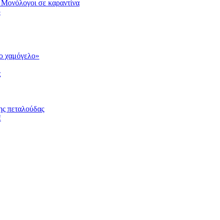
 Μονόλογοι σε καραντίνα
υ
το χαμόγελο»
ς
ης πεταλούδας
!