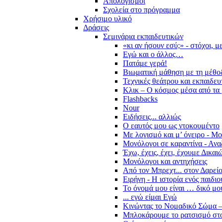
Απολογισμοί
Σχολεία στο πρόγραμμα
Χρήσιμο υλικό
Δράσεις
Σεμινάρια εκπαιδευτικών
«κι αν ήσουν εσύ;» - στόχοι, 
Εγώ και ο άλλος…
Πατάμε γερά!
Βιωματική μάθηση με τη μέθο
Τεχνικές θεάτρου και εκπαιδευ
Κλικ – Ο κόσμος μέσα από τα 
Flashbacks
Nour
Ειδήσεις... αλλιώς
Ο εαυτός μου ως ντοκουμέντο
Με λογισμό και μ’ όνειρο - Μ
Μονόλογοι σε καραντίνα - Ανα
Έχω, έχεις, έχει, έχουμε Δικα
Μονόλογοι και αντηχήσεις
Από τον Μπρεχτ... στον Δαρεί
Ειρήνη - Η ιστορία ενός παιδι
Το όνομά μου είναι … δικό μο
... εγώ είμαι Εγώ
Κινώντας το Νομαδικό Σώμα –
Μπλοκάρουμε το ρατσισμό στο