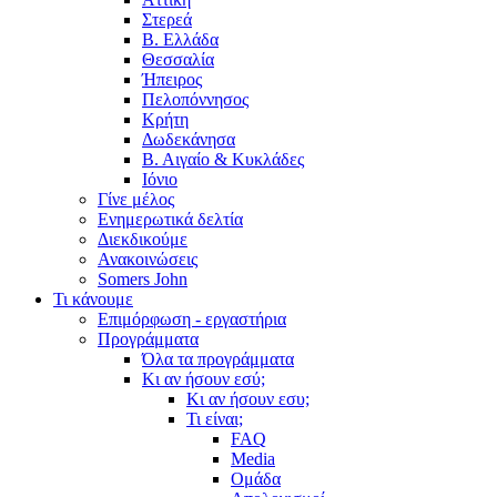
Στερεά
Β. Ελλάδα
Θεσσαλία
Ήπειρος
Πελοπόννησος
Κρήτη
Δωδεκάνησα
Β. Αιγαίο & Κυκλάδες
Ιόνιο
Γίνε μέλος
Ενημερωτικά δελτία
Διεκδικούμε
Ανακοινώσεις
Somers John
Τι κάνουμε
Επιμόρφωση - εργαστήρια
Προγράμματα
Όλα τα προγράμματα
Κι αν ήσουν εσύ;
Κι αν ήσουν εσυ;
Τι είναι;
FAQ
Media
Ομάδα