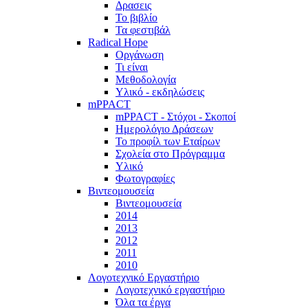
Δρασεις
Το βιβλίο
Τα φεστιβάλ
Radical Hope
Οργάνωση
Τι είναι
Μεθοδολογία
Υλικό - εκδηλώσεις
mPPACT
mPPACT - Στόχοι - Σκοποί
Ημερολόγιο Δράσεων
Το προφίλ των Εταίρων
Σχολεία στο Πρόγραμμα
Υλικό
Φωτογραφίες
Βιντεομουσεία
Βιντεομουσεία
2014
2013
2012
2011
2010
Λογοτεχνικό Εργαστήριο
Λογοτεχνικό εργαστήριο
Όλα τα έργα