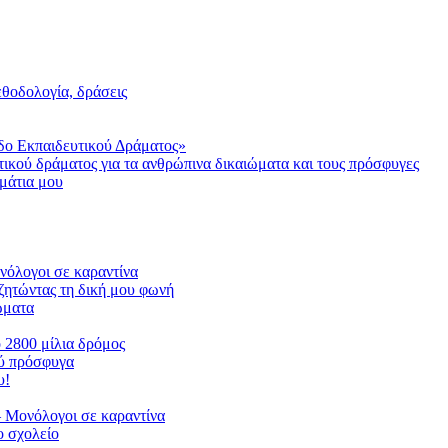
μεθοδολογία, δράσεις
δο Εκπαιδευτικού Δράματος»
τικού δράματος για τα ανθρώπινα δικαιώματα και τους πρόσφυγες
μάτια μου
ονόλογοι σε καραντίνα
ζητώντας τη δική μου φωνή
ιώματα
ο 2800 μίλια δρόμος
ού πρόσφυγα
υ!
 Μονόλογοι σε καραντίνα
 σχολείο