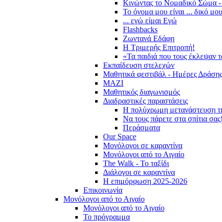
Κινώντας το Νομαδικό Σώμα -
Το όνομα μου είναι ... δικό μο
... εγώ είμαι Εγώ
Flashbacks
Ζωντανά Εδάφη
Η Τριμερής Επιτροπή!
«Τα παιδιά που τους έκλεψαν 
Εκπαίδευση στελεχών
Μαθητικά φεστιβάλ - Ημέρες Δράση
ΜΑΖΙ
Μαθητικός διαγωνισμός
Διαδραστικές παραστάσεις
Η πολύχρωμη μετανάστευση τ
Να τους πάρετε στα σπίτια σας
Περάσματα
Our Space
Μονόλογοι σε καραντίνα
Μονόλογοι από το Αιγαίο
The Walk - Το ταξίδι
Διάλογοι σε καραντίνα
Η επιμόρφωση 2025-2026
Επικοινωνία
Μονόλογοι από το Αιγαίο
Μονόλογοι από το Αιγαίο
Το πρόγραμμα