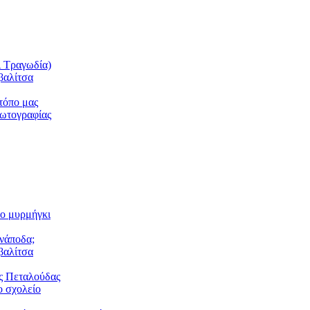
ι Τραγωδία)
βαλίτσα
τόπο μας
φωτογραφίας
το μυρμήγκι
ανάποδα;
βαλίτσα
ς Πεταλούδας
 σχολείο