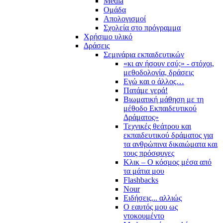
Media
Ομάδα
Απολογισμοί
Σχολεία στο πρόγραμμα
Χρήσιμο υλικό
Δράσεις
Σεμινάρια εκπαιδευτικών
«κι αν ήσουν εσύ;» - στόχοι,
μεθοδολογία, δράσεις
Εγώ και ο άλλος…
Πατάμε γερά!
Βιωματική μάθηση με τη
μέθοδο Εκπαιδευτικού
Δράματος»
Τεχνικές θεάτρου και
εκπαιδευτικού δράματος για
τα ανθρώπινα δικαιώματα και
τους πρόσφυγες
Κλικ – Ο κόσμος μέσα από
τα μάτια μου
Flashbacks
Nour
Ειδήσεις... αλλιώς
Ο εαυτός μου ως
ντοκουμέντο