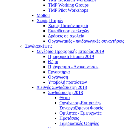
TMP Working Groups
TMP Pilot Workshops
Moltoir
Χωρίς Πατρόν
Χωρίς Πατρόν αρχική
Εκπαίδευση στελεχών
Δράσεις σε σχολεία
Οργανωτικές - παιδαγωγικές συναντήσεις
Συνδιασκέψεις
Συνέδριο Προφορικής Ιστορίας 2019
Προφορική Ιστορία 2019
Θέμα
Πρόγραμμα - Ανακοινώσεις
Εργαστήρια
Οργάνωση
Υποβολή προτάσεων
Διεθνής Συνδιάσκεψη 2018
Συνδιάσκεψη 2018
Θέμα
Οργάνωση-Επιτροπές-
Συνεργαζόμενοι Φορείς
Ομιλητές - Εμψυχωτές
Προτάσεις
Ταξιδιωτικές Οδηγίες