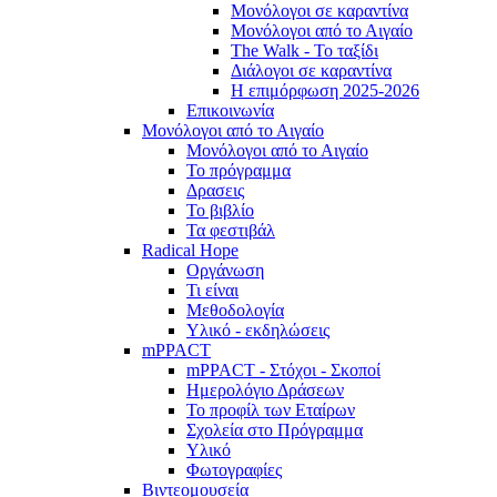
Μονόλογοι σε καραντίνα
Μονόλογοι από το Αιγαίο
The Walk - Το ταξίδι
Διάλογοι σε καραντίνα
Η επιμόρφωση 2025-2026
Επικοινωνία
Μονόλογοι από το Αιγαίο
Μονόλογοι από το Αιγαίο
Το πρόγραμμα
Δρασεις
Το βιβλίο
Τα φεστιβάλ
Radical Hope
Οργάνωση
Τι είναι
Μεθοδολογία
Υλικό - εκδηλώσεις
mPPACT
mPPACT - Στόχοι - Σκοποί
Ημερολόγιο Δράσεων
Το προφίλ των Εταίρων
Σχολεία στο Πρόγραμμα
Υλικό
Φωτογραφίες
Βιντεομουσεία