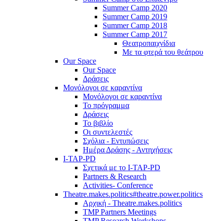
Summer Camp 2020
Summer Camp 2019
Summer Camp 2018
Summer Camp 2017
Θεατροπαιχνίδια
Με τα φτερά του θεάτρου
Our Space
Our Space
Δράσεις
Μονόλογοι σε καραντίνα
Μονόλογοι σε καραντίνα
Το πρόγραμμα
Δράσεις
Το βιβλίο
Οι συντελεστές
Σχόλια - Εντυπώσεις
Ημέρα Δράσης - Αντηχήσεις
I-TAP-PD
Σχετικά με το I-TAP-PD
Partners & Research
Activities- Conference
Theatre.makes.politics#theatre.power.politics
Αρχική - Theatre.makes.politics
TMP Partners Meetings
TMP Research Workshops