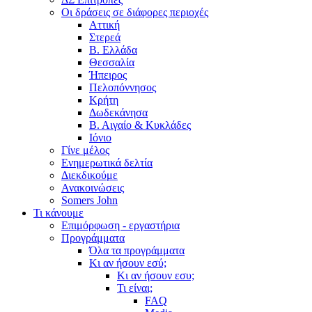
Οι δράσεις σε διάφορες περιοχές
Αττική
Στερεά
Β. Ελλάδα
Θεσσαλία
Ήπειρος
Πελοπόννησος
Κρήτη
Δωδεκάνησα
Β. Αιγαίο & Κυκλάδες
Ιόνιο
Γίνε μέλος
Ενημερωτικά δελτία
Διεκδικούμε
Ανακοινώσεις
Somers John
Τι κάνουμε
Επιμόρφωση - εργαστήρια
Προγράμματα
Όλα τα προγράμματα
Κι αν ήσουν εσύ;
Κι αν ήσουν εσυ;
Τι είναι;
FAQ