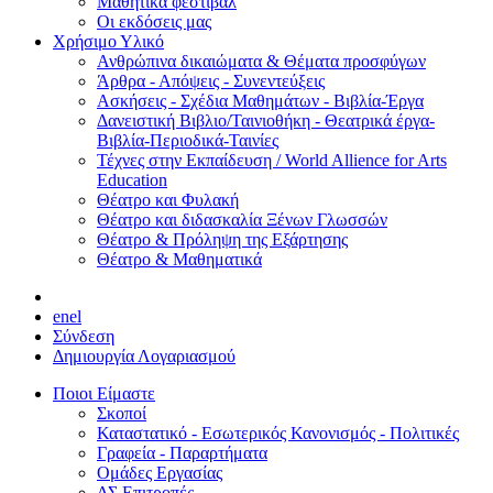
Μαθητικά φεστιβάλ
Οι εκδόσεις μας
Χρήσιμο Υλικό
Ανθρώπινα δικαιώματα & Θέματα προσφύγων
Άρθρα - Απόψεις - Συνεντεύξεις
Ασκήσεις - Σχέδια Μαθημάτων - Βιβλία-Έργα
Δανειστική Βιβλιο/Ταινιοθήκη - Θεατρικά έργα-
Βιβλία-Περιοδικά-Ταινίες
Τέχνες στην Εκπαίδευση / World Allience for Arts
Education
Θέατρο και Φυλακή
Θέατρο και διδασκαλία Ξένων Γλωσσών
Θέατρο & Πρόληψη της Εξάρτησης
Θέατρο & Μαθηματικά
en
el
Σύνδεση
Δημιουργία Λογαριασμού
Ποιοι Είμαστε
Σκοποί
Καταστατικό - Εσωτερικός Κανονισμός - Πολιτικές
Γραφεία - Παραρτήματα
Ομάδες Εργασίας
ΔΣ Επιτροπές