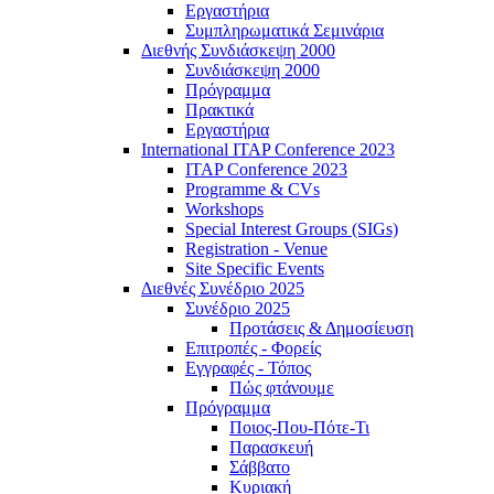
Εργαστήρια
Συμπληρωματικά Σεμινάρια
Διεθνής Συνδιάσκεψη 2000
Συνδιάσκεψη 2000
Πρόγραμμα
Πρακτικά
Εργαστήρια
International ITAP Conference 2023
ITAP Conference 2023
Programme & CVs
Workshops
Special Interest Groups (SIGs)
Registration - Venue
Site Specific Events
Διεθνές Συνέδριο 2025
Συνέδριο 2025
Προτάσεις & Δημοσίευση
Επιτροπές - Φορείς
Εγγραφές - Τόπος
Πώς φτάνουμε
Πρόγραμμα
Ποιος-Που-Πότε-Τι
Παρασκευή
Σάββατο
Κυριακή