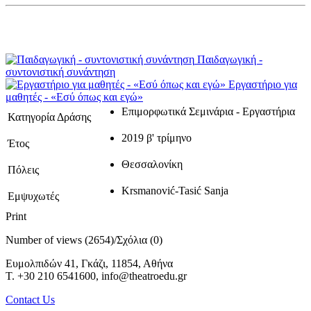
Παιδαγωγική -
συντονιστική συνάντηση
Εργαστήριο για
μαθητές - «Εσύ όπως και εγώ»
Επιμορφωτικά Σεμινάρια - Εργαστήρια
Κατηγορία Δράσης
2019 β' τρίμηνο
Έτος
Θεσσαλονίκη
Πόλεις
Krsmanović-Tasić Sanja
Εμψυχωτές
Print
Number of views (2654)
/
Σχόλια (0)
Ευμολπιδών 41, Γκάζι, 11854, Αθήνα
T. +30 210 6541600, info@theatroedu.gr
Contact Us