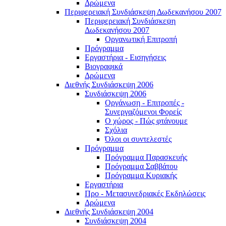
Δρώμενα
Περιφερειακή Συνδιάσκεψη Δωδεκανήσου 2007
Περιφερειακή Συνδιάσκεψη
Δωδεκανήσου 2007
Οργανωτική Επιτροπή
Πρόγραμμα
Εργαστήρια - Εισηγήσεις
Βιογραφικά
Δρώμενα
Διεθνής Συνδιάσκεψη 2006
Συνδιάσκεψη 2006
Οργάνωση - Επιτροπές -
Συνεργαζόμενοι Φορείς
Ο χώρος - Πώς φτάνουμε
Σχόλια
Όλοι οι συντελεστές
Πρόγραμμα
Πρόγραμμα Παρασκευής
Πρόγραμμα Σαββάτου
Πρόγραμμα Κυριακής
Εργαστήρια
Προ - Μετασυνεδριακές Εκδηλώσεις
Δρώμενα
Διεθνής Συνδιάσκεψη 2004
Συνδιάσκεψη 2004