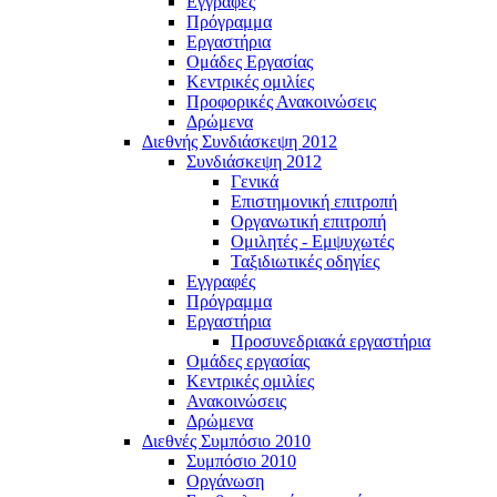
Εγγραφές
Πρόγραμμα
Εργαστήρια
Ομάδες Εργασίας
Κεντρικές ομιλίες
Προφορικές Ανακοινώσεις
Δρώμενα
Διεθνής Συνδιάσκεψη 2012
Συνδιάσκεψη 2012
Γενικά
Επιστημονική επιτροπή
Οργανωτική επιτροπή
Ομιλητές - Εμψυχωτές
Ταξιδιωτικές οδηγίες
Εγγραφές
Πρόγραμμα
Εργαστήρια
Προσυνεδριακά εργαστήρια
Ομάδες εργασίας
Κεντρικές ομιλίες
Ανακοινώσεις
Δρώμενα
Διεθνές Συμπόσιο 2010
Συμπόσιο 2010
Οργάνωση