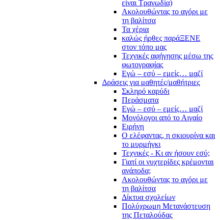
είναι Τραγωδία)
Ακολουθώντας το αγόρι με
τη βαλίτσα
Τα χέρια
καλώς ήρθες παράΞΕΝΕ
στον τόπο μας
Τεχνικές αφήγησης μέσω της
φωτογραφίας
Εγώ – εσύ – εμείς… μαζί
Δράσεις για μαθητές/μαθήτριες
Σκληρό καρύδι
Περάσματα
Εγώ – εσύ – εμείς… μαζί
Μονόλογοι από το Αιγαίο
Ειρήνη
Ο ελέφαντας, η σκιουρίνα και
το μυρμήγκι
Τεχνικές - Κι αν ήσουν εσύ;
Γιατί οι νυχτερίδες κρέμονται
ανάποδα;
Ακολουθώντας το αγόρι με
τη βαλίτσα
Δίκτυα σχολείων
Πολύχρωμη Μετανάστευση
της Πεταλούδας