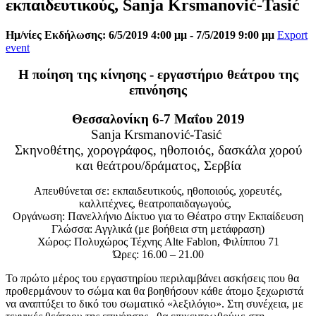
εκπαιδευτικούς, Sanja Krsmanović-Tasić
Ημ/νίες Εκδήλωσης: 6/5/2019 4:00 μμ - 7/5/2019 9:00 μμ
Export
event
Η ποίηση της κίνησης - εργαστήριο θεάτρου της
επινόησης
Θεσσαλονίκη 6-7 Μαΐου 2019
Sanja Krsmanović-Tasić
Σκηνοθέτης, χορογράφος, ηθοποιός, δασκάλα χορού
και θεάτρου/δράματος, Σερβία
Aπευθύνεται σε: εκπαιδευτικούς, ηθοποιούς, χορευτές,
καλλιτέχνες, θεατροπαιδαγωγούς,
Οργάνωση: Πανελλήνιο Δίκτυο για το Θέατρο στην Εκπαίδευση
Γλώσσα: Αγγλικά (με βοήθεια στη μετάφραση)
Χώρος: Πολυχώρος Τέχνης Alte Fablon, Φιλίππου 71
Ώρες: 16.00 – 21.00
Το πρώτο μέρος του εργαστηρίου περιλαμβάνει ασκήσεις που θα
προθερμάνουν το σώμα και θα βοηθήσουν κάθε άτομο ξεχωριστά
να αναπτύξει το δικό του σωματικό «λεξιλόγιο». Στη συνέχεια, με