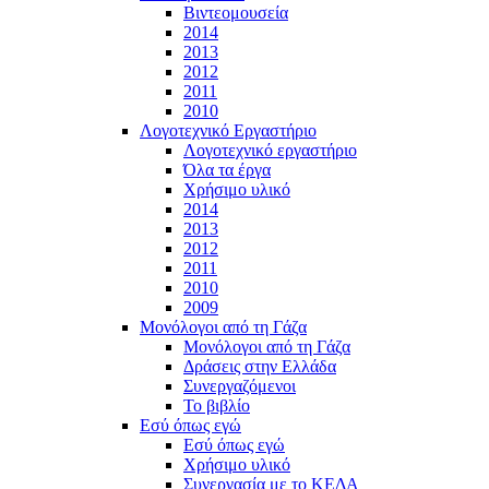
Βιντεομουσεία
2014
2013
2012
2011
2010
Λογοτεχνικό Εργαστήριο
Λογοτεχνικό εργαστήριο
Όλα τα έργα
Χρήσιμο υλικό
2014
2013
2012
2011
2010
2009
Μονόλογοι από τη Γάζα
Μονόλογοι από τη Γάζα
Δράσεις στην Ελλάδα
Συνεργαζόμενοι
To βιβλίο
Εσύ όπως εγώ
Εσύ όπως εγώ
Χρήσιμο υλικό
Συνεργασία με το ΚΕΔΑ