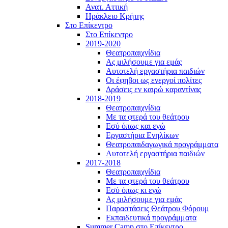
Ανατ. Αττική
Ηράκλειο Κρήτης
Στο Επίκεντρο
Στο Επίκεντρο
2019-2020
Θεατροπαιχνίδια
Ας μιλήσουμε για εμάς
Αυτοτελή εργαστήρια παιδιών
Οι έφηβοι ως ενεργοί πολίτες
Δράσεις εν καιρώ καραντίνας
2018-2019
Θεατροπαιχνίδια
Με τα φτερά του θεάτρου
Εσύ όπως και εγώ
Εργαστήρια Ενηλίκων
Θεατροπαιδαγωγικά προγράμματα
Αυτοτελή εργαστήρια παιδιών
2017-2018
Θεατροπαιχνίδια
Με τα φτερά του θεάτρου
Εσύ όπως κι εγώ
Ας μιλήσουμε για εμάς
Παραστάσεις Θεάτρου Φόρουμ
Εκπαιδευτικά προγράμματα
Summer Camp στο Επίκεντρο