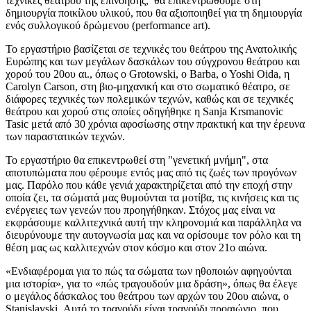
τεχνικές θεάτρου της επινόησης, θα επικεντρωθούμε στη
δημιουργία ποικίλου υλικού, που θα αξιοποιηθεί για τη δημιουργία
ενός συλλογικού δρώμενου (performance art).
Το εργαστήριο βασίζεται σε τεχνικές του θεάτρου της Ανατολικής
Ευρώπης και των μεγάλων δασκάλων του σύγχρονου θεάτρου και
χορού του 20ου αι., όπως ο Grotowski, ο Barba, o Yoshi Oida, η
Carolyn Carson, στη βιο-μηχανική και στο σωματικό θέατρο, σε
διάφορες τεχνικές των πολεμικών τεχνών, καθώς και σε τεχνικές
θεάτρου και χορού στις οποίες οδηγήθηκε η Sanja Krsmanovic
Tasic μετά από 30 χρόνια αφοσίωσης στην πρακτική και την έρευνα
των παραστατικών τεχνών.
Το εργαστήριο θα επικεντρωθεί στη "γενετική μνήμη", στα
αποτυπώματα που φέρουμε εντός μας από τις ζωές των προγόνων
μας. Παρόλο που κάθε γενιά χαρακτηρίζεται από την εποχή στην
οποία ζει, τα σώματά μας θυμούνται τα μοτίβα, τις κινήσεις και τις
ενέργειες των γενεών που προηγήθηκαν. Στόχος μας είναι να
εκφράσουμε καλλιτεχνικά αυτή την κληρονομιά και παράλληλα να
διευρύνουμε την αυτογνωσία μας και να ορίσουμε τον ρόλο και τη
θέση μας ως καλλιτεχνών στον κόσμο και στον 21ο αιώνα.
«Ενδιαφέρομαι για το πώς τα σώματα των ηθοποιών αφηγούνται
μια ιστορία», για το «πώς τραγουδούν μια δράση», όπως θα έλεγε
ο μεγάλος δάσκαλος του θεάτρου των αρχών του 20ου αιώνα, ο
Stanislavski. Αυτό το τραγούδι είναι τραγούδι προαιώνιο, που