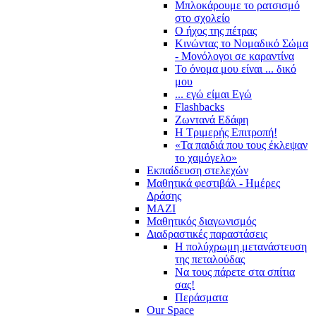
Μπλοκάρουμε το ρατσισμό
στο σχολείο
Ο ήχος της πέτρας
Κινώντας το Νομαδικό Σώμα
- Μονόλογοι σε καραντίνα
Το όνομα μου είναι ... δικό
μου
... εγώ είμαι Εγώ
Flashbacks
Ζωντανά Εδάφη
Η Τριμερής Επιτροπή!
«Τα παιδιά που τους έκλεψαν
το χαμόγελο»
Εκπαίδευση στελεχών
Μαθητικά φεστιβάλ - Ημέρες
Δράσης
ΜΑΖΙ
Μαθητικός διαγωνισμός
Διαδραστικές παραστάσεις
Η πολύχρωμη μετανάστευση
της πεταλούδας
Να τους πάρετε στα σπίτια
σας!
Περάσματα
Our Space