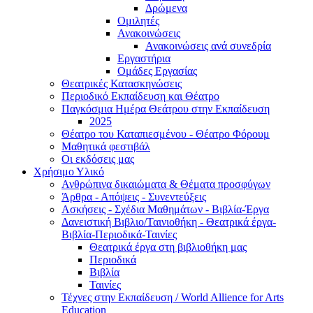
Δρώμενα
Ομιλητές
Ανακοινώσεις
Ανακοινώσεις ανά συνεδρία
Εργαστήρια
Ομάδες Εργασίας
Θεατρικές Κατασκηνώσεις
Περιοδικό Εκπαίδευση και Θέατρο
Παγκόσμια Ημέρα Θεάτρου στην Εκπαίδευση
2025
Θέατρο του Καταπιεσμένου - Θέατρο Φόρουμ
Μαθητικά φεστιβάλ
Οι εκδόσεις μας
Χρήσιμο Υλικό
Ανθρώπινα δικαιώματα & Θέματα προσφύγων
Άρθρα - Απόψεις - Συνεντεύξεις
Ασκήσεις - Σχέδια Μαθημάτων - Βιβλία-Έργα
Δανειστική Βιβλιο/Ταινιοθήκη - Θεατρικά έργα-
Βιβλία-Περιοδικά-Ταινίες
Θεατρικά έργα στη βιβλιοθήκη μας
Περιοδικά
Βιβλία
Ταινίες
Τέχνες στην Εκπαίδευση / World Allience for Arts
Education