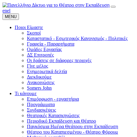
en
el
MENU
Ποιοι Είμαστε
Σκοποί
Καταστατικό - Εσωτερικός Κανονισμός - Πολιτικές
Γραφεία - Παραρτήματα
Ομάδες Εργασίας
ΔΣ Επιτροπές
Οι δράσεις σε διάφορες περιοχές
Γίνε μέλος
Ενημερωτικά δελτία
Διεκδικούμε
Ανακοινώσεις
Somers John
Τι κάνουμε
Επιμόρφωση - εργαστήρια
Προγράμματα
Συνδιασκέψεις
Θεατρικές Κατασκηνώσεις
Περιοδικό Εκπαίδευση και Θέατρο
Παγκόσμια Ημέρα Θεάτρου στην Εκπαίδευση
Θέατρο του Καταπιεσμένου - Θέατρο Φόρουμ