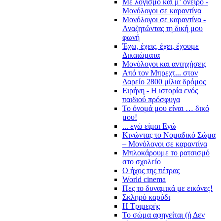
Με λογισμό και μ’ όνειρο -
Μονόλογοι σε καραντίνα
Μονόλογοι σε καραντίνα -
Αναζητώντας τη δική μου
φωνή
Έχω, έχεις, έχει, έχουμε
Δικαιώματα
Μονόλογοι και αντηχήσεις
Από τον Μπρεχτ... στον
Δαρείο 2800 μίλια δρόμος
Ειρήνη - Η ιστορία ενός
παιδιού πρόσφυγα
Το όνομά μου είναι … δικό
μου!
... εγώ είμαι Εγώ
Κινώντας το Νομαδικό Σώμα
– Μονόλογοι σε καραντίνα
Μπλοκάρουμε το ρατσισμό
στο σχολείο
Ο ήχος της πέτρας
World cinema
Πες το δυναμικά με εικόνες!
Σκληρό καρύδι
Η Τριμερής
Το σώμα αφηγείται (ή Δεν