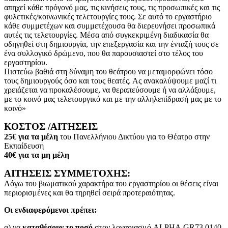
απηχεί κάθε πρόγονό μας, τις κινήσεις τους, τις προσωπικές και τις
φυλετικές/κοινωνικές τελετουργίες τους. Σε αυτό το εργαστήριο
κάθε συμμετέχων και συμμετέχουσα θα διερευνήσει προσωπικά
αυτές τις τελετουργίες. Μέσα από συγκεκριμένη διαδικασία θα
οδηγηθεί στη δημιουργία, την επεξεργασία και την ένταξή τους σε
ένα συλλογικό δρώμενο, που θα παρουσιαστεί στο τέλος του
εργαστηρίου.
Πιστεύω βαθιά στη δύναμη του θεάτρου να μεταμορφώνει τόσο
τους δημιουργούς όσο και τους θεατές. Ας ανακαλύψουμε μαζί τι
χρειάζεται να προκαλέσουμε, να θεραπεύσουμε ή να αλλάξουμε,
με το κοινό μας τελετουργικό και με την αλληλεπίδρασή μας με το
κοινό»
ΚΟΣΤΟΣ /ΑΙΤΗΣΕΙΣ
25€ για τα μέλη
του Πανελλήνιου Δικτύου για το Θέατρο στην
Εκπαίδευση
40€ για τα μη μέλη
ΑΙΤΗΣΕΙΣ ΣΥΜΜΕΤΟΧΗΣ:
Λόγω του βιωματικού χαρακτήρα του εργαστηρίου οι θέσεις είναι
περιορισμένες και θα τηρηθεί σειρά προτεραιότητας.
Οι ενδιαφερόμενοι πρέπει:
α) να
καταθέσουν το ποσό
στον λογαριασμό ALPHA GR73 0140