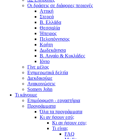
Οι δράσεις σε διάφορες περιοχές
Αττική
Στερεά
Β. Ελλάδα
Θεσσαλία
Ήπειρος
Πελοπόννησος
Κρήτη
Δωδεκάνησα
Β. Αιγαίο & Κυκλάδες
Ιόνιο
Γίνε μέλος
Ενημερωτικά δελτία
Διεκδικούμε
Ανακοινώσεις
Somers John
Τι κάνουμε
Επιμόρφωση - εργαστήρια
Προγράμματα
Όλα τα προγράμματα
Κι αν ήσουν εσύ;
Κι αν ήσουν εσυ;
Τι είναι;
FAQ