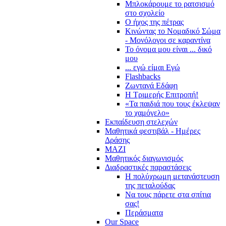
Μπλοκάρουμε το ρατσισμό
στο σχολείο
Ο ήχος της πέτρας
Κινώντας το Νομαδικό Σώμα
- Μονόλογοι σε καραντίνα
Το όνομα μου είναι ... δικό
μου
... εγώ είμαι Εγώ
Flashbacks
Ζωντανά Εδάφη
Η Τριμερής Επιτροπή!
«Τα παιδιά που τους έκλεψαν
το χαμόγελο»
Εκπαίδευση στελεχών
Μαθητικά φεστιβάλ - Ημέρες
Δράσης
ΜΑΖΙ
Μαθητικός διαγωνισμός
Διαδραστικές παραστάσεις
Η πολύχρωμη μετανάστευση
της πεταλούδας
Να τους πάρετε στα σπίτια
σας!
Περάσματα
Our Space