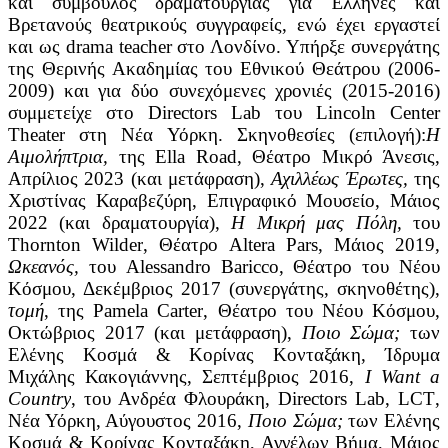
και σύμβουλος δραματουργίας για Έλληνες και
Βρετανούς θεατρικούς συγγραφείς, ενώ έχει εργαστεί
και ως drama teacher στο Λονδίνο. Υπήρξε σ
υνεργάτης
της Θερινής Ακαδημίας του Εθνικού Θεάτρου (2006-
2009) και για δύο συνεχόμενες χρονιές (2015-2016)
συμμετείχε στο
Directors
Lab
του
Lincoln
Center
Theater
στη Νέα Υόρκη. Σκηνοθεσίες (επιλογή):
Η
Αιμολήπτρια,
της
Ella
Road
, Θέατρο Μικρό Άνεσις,
Απρίλιος 2023 (και μετάφραση),
Αχιλλέως Έρωτες,
της
Χριστίνας Καραβεζύρη, Επιγραφικό Μουσείο, Μάιος
2022 (και δραματουργία),
Η Μικρή μας Πόλη,
του
Thornton
Wilder
, Θέατρο
Altera
Pars
, Μάιος 2019,
Ωκεανός,
του
Alessandro
Baricco
, Θέατρο του Νέου
Κόσμου, Δεκέμβριος 2017 (συνεργάτης, σκηνοθέτης),
τομή
, της
Pamela
Carter
, Θέατρο του Νέου Κόσμου,
Οκτώβριος 2017 (και μετάφραση),
Ποιο Σώμα;
των
Ελένης Κοσμά & Κορίνας Κονταξάκη, Ίδρυμα
Μιχάλης Κακογιάννης, Σεπτέμβριος 2016,
I
Want
a
Country
, του Ανδρέα Φλουράκη,
Directors
Lab
,
LCT
,
Νέα Υόρκη, Αύγουστος 2016,
Ποιο Σώμα;
των Ελένης
Κοσμά & Κορίνας Κονταξάκη, Αγγέλων Βήμα, Μάιος