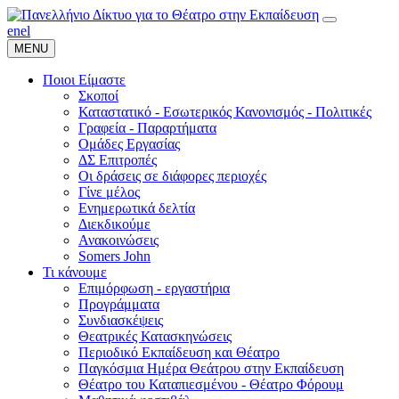
en
el
MENU
Ποιοι Είμαστε
Σκοποί
Καταστατικό - Εσωτερικός Κανονισμός - Πολιτικές
Γραφεία - Παραρτήματα
Ομάδες Εργασίας
ΔΣ Επιτροπές
Οι δράσεις σε διάφορες περιοχές
Γίνε μέλος
Ενημερωτικά δελτία
Διεκδικούμε
Ανακοινώσεις
Somers John
Τι κάνουμε
Επιμόρφωση - εργαστήρια
Προγράμματα
Συνδιασκέψεις
Θεατρικές Κατασκηνώσεις
Περιοδικό Εκπαίδευση και Θέατρο
Παγκόσμια Ημέρα Θεάτρου στην Εκπαίδευση
Θέατρο του Καταπιεσμένου - Θέατρο Φόρουμ