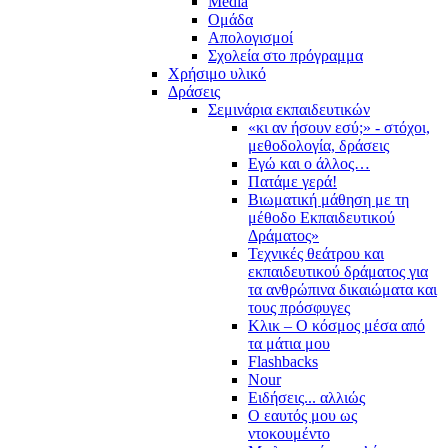
Media
Ομάδα
Απολογισμοί
Σχολεία στο πρόγραμμα
Χρήσιμο υλικό
Δράσεις
Σεμινάρια εκπαιδευτικών
«κι αν ήσουν εσύ;» - στόχοι,
μεθοδολογία, δράσεις
Εγώ και ο άλλος…
Πατάμε γερά!
Βιωματική μάθηση με τη
μέθοδο Εκπαιδευτικού
Δράματος»
Τεχνικές θεάτρου και
εκπαιδευτικού δράματος για
τα ανθρώπινα δικαιώματα και
τους πρόσφυγες
Κλικ – Ο κόσμος μέσα από
τα μάτια μου
Flashbacks
Nour
Ειδήσεις... αλλιώς
Ο εαυτός μου ως
ντοκουμέντο