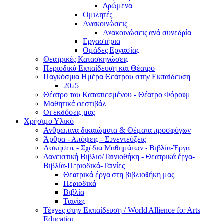
Δρώμενα
Ομιλητές
Ανακοινώσεις
Ανακοινώσεις ανά συνεδρία
Εργαστήρια
Ομάδες Εργασίας
Θεατρικές Κατασκηνώσεις
Περιοδικό Εκπαίδευση και Θέατρο
Παγκόσμια Ημέρα Θεάτρου στην Εκπαίδευση
2025
Θέατρο του Καταπιεσμένου - Θέατρο Φόρουμ
Μαθητικά φεστιβάλ
Οι εκδόσεις μας
Χρήσιμο Υλικό
Ανθρώπινα δικαιώματα & Θέματα προσφύγων
Άρθρα - Απόψεις - Συνεντεύξεις
Ασκήσεις - Σχέδια Μαθημάτων - Βιβλία-Έργα
Δανειστική Βιβλιο/Ταινιοθήκη - Θεατρικά έργα-
Βιβλία-Περιοδικά-Ταινίες
Θεατρικά έργα στη βιβλιοθήκη μας
Περιοδικά
Βιβλία
Ταινίες
Τέχνες στην Εκπαίδευση / World Allience for Arts
Education