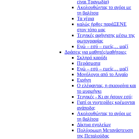
είναι Τραγωδία)
Ακολουθώντας το αγόρι με
τη βαλίτσα
Τα χέρια
καλώς ήρθες παράΞΕΝΕ
στον τόπο μας
Τεχνικές αφήγησης μέσω της
φωτογραφίας
Εγώ – εσύ – εμείς… μαζί
Δράσεις για μαθητές/μαθήτριες
Σκληρό καρύδι
Περάσματα
Εγώ – εσύ – εμείς… μαζί
Μονόλογοι από το Αιγαίο
Ειρήνη
Ο ελέφαντας, η σκιουρίνα και
το μυρμήγκι
Τεχνικές - Κι αν ήσουν εσύ;
Γιατί οι νυχτερίδες κρέμονται
ανάποδα;
Ακολουθώντας το αγόρι με
τη βαλίτσα
Δίκτυα σχολείων
Πολύχρωμη Μετανάστευση
της Πεταλούδας