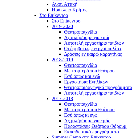
Ανατ. Αττική
Ηράκλειο Κρήτης
Στο Επίκεντρο
Στο Επίκεντρο
2019-2020
Θεατροπαιχνίδια
Ας μιλήσουμε για εμάς
Αυτοτελή εργαστήρια παιδιών
Οι έφηβοι ως ενεργοί πολίτες
Δράσεις εν καιρώ καραντίνας
2018-2019
Θεατροπαιχνίδια
Με τα φτερά του θεάτρου
Εσύ όπως και εγώ
Εργαστήρια Ενηλίκων
Θεατροπαιδαγωγικά προγράμματα
Αυτοτελή εργαστήρια παιδιών
2017-2018
Θεατροπαιχνίδια
Με τα φτερά του θεάτρου
Εσύ όπως κι εγώ
Ας μιλήσουμε για εμάς
Παραστάσεις Θεάτρου Φόρουμ
Εκπαιδευτικά προγράμματα
Summer Camp στο Επίκεντρο