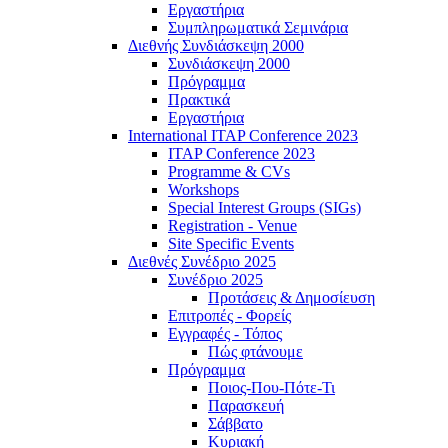
Εργαστήρια
Συμπληρωματικά Σεμινάρια
Διεθνής Συνδιάσκεψη 2000
Συνδιάσκεψη 2000
Πρόγραμμα
Πρακτικά
Εργαστήρια
International ITAP Conference 2023
ITAP Conference 2023
Programme & CVs
Workshops
Special Interest Groups (SIGs)
Registration - Venue
Site Specific Events
Διεθνές Συνέδριο 2025
Συνέδριο 2025
Προτάσεις & Δημοσίευση
Επιτροπές - Φορείς
Εγγραφές - Τόπος
Πώς φτάνουμε
Πρόγραμμα
Ποιος-Που-Πότε-Τι
Παρασκευή
Σάββατο
Κυριακή