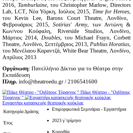
2016,
Tamburlaine
, του
Christopher
Marlow
,
Directors
Lab
,
LCT
, Νέα Υόρκη, Ιούλιος 2015
,
Time
for
Heroes
,
του
Kevin
Lee
,
Barons
Court
Theatre
, Λονδίνο,
Φεβρουάριος 2015,
Sotirias
'
Army
, των Αντώνη &
Κων/νου Κούφαλη,
Riverside
Studios
, Λονδίνο,
Μάρτιος 2014,
Doubles
, του
Michael
Frayn
,
Corbett
Theatre
, Λονδίνο, Σεπτέμβριος 2013,
Publius
Horatius
,
του Μενέλαου Καραντζά,
White
Bear
Theatre
, Λονδίνο,
Απρίλιος 2013
Οργάνωση
: Πανελλήνιο Δίκτυο για το Θέατρο στην
Εκπαίδευση
Πληρ.
info@theatroedu.gr / 2106541600
Πάμε Θέατρο - "Οιδίπους
Τύραννος "
Εργαστήρι κατασκευής θεατρικής κούκλας
Επιμορφωτικά Σεμινάρια - Εργαστήρια
Κατηγορία Δράσης
2023 γ΄τρίμηνο
Έτος
Κορινθία