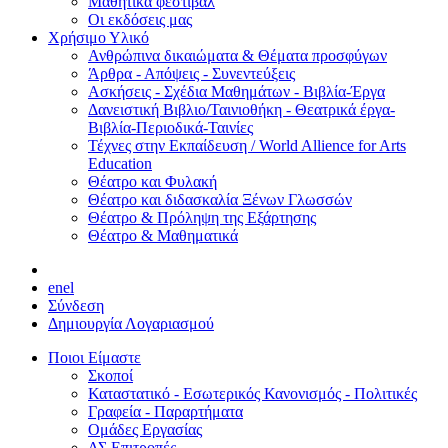
Μαθητικά φεστιβάλ
Οι εκδόσεις μας
Χρήσιμο Υλικό
Ανθρώπινα δικαιώματα & Θέματα προσφύγων
Άρθρα - Απόψεις - Συνεντεύξεις
Ασκήσεις - Σχέδια Μαθημάτων - Βιβλία-Έργα
Δανειστική Βιβλιο/Ταινιοθήκη - Θεατρικά έργα-
Βιβλία-Περιοδικά-Ταινίες
Τέχνες στην Εκπαίδευση / World Allience for Arts
Education
Θέατρο και Φυλακή
Θέατρο και διδασκαλία Ξένων Γλωσσών
Θέατρο & Πρόληψη της Εξάρτησης
Θέατρο & Μαθηματικά
en
el
Σύνδεση
Δημιουργία Λογαριασμού
Ποιοι Είμαστε
Σκοποί
Καταστατικό - Εσωτερικός Κανονισμός - Πολιτικές
Γραφεία - Παραρτήματα
Ομάδες Εργασίας
ΔΣ Επιτροπές