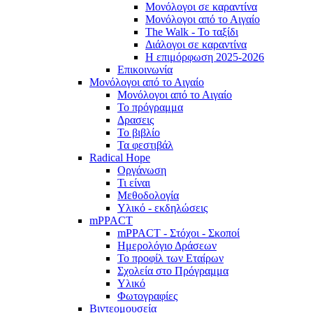
Μονόλογοι σε καραντίνα
Μονόλογοι από το Αιγαίο
The Walk - Το ταξίδι
Διάλογοι σε καραντίνα
Η επιμόρφωση 2025-2026
Επικοινωνία
Μονόλογοι από το Αιγαίο
Μονόλογοι από το Αιγαίο
Το πρόγραμμα
Δρασεις
Το βιβλίο
Τα φεστιβάλ
Radical Hope
Οργάνωση
Τι είναι
Μεθοδολογία
Υλικό - εκδηλώσεις
mPPACT
mPPACT - Στόχοι - Σκοποί
Ημερολόγιο Δράσεων
Το προφίλ των Εταίρων
Σχολεία στο Πρόγραμμα
Υλικό
Φωτογραφίες
Βιντεομουσεία