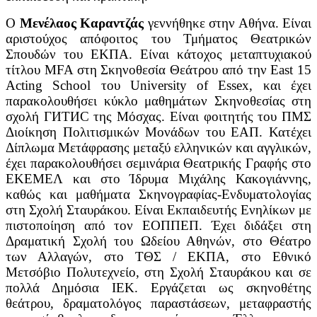
Ο
Μενέλαος Καραντζάς
γεννήθηκε στην Αθήνα. Είναι
αριστούχος απόφοιτος του Τμήματος Θεατρικών
Σπουδών του ΕΚΠΑ. Είναι κάτοχος μεταπτυχιακού
τίτλου MFA στη Σκηνοθεσία Θεάτρου από την East 15
Acting School του University of Essex, και έχει
παρακολουθήσει κύκλο μαθημάτων Σκηνοθεσίας στη
σχολή ГИТИС της Μόσχας. Είναι φοιτητής του ΠΜΣ
Διοίκηση Πολιτισμικών Μονάδων του ΕΑΠ. Κατέχει
Δίπλωμα Μετάφρασης μεταξύ ελληνικών και αγγλικών,
έχει παρακολουθήσει σεμινάρια Θεατρικής Γραφής στο
ΕΚΕΜΕΛ και στο Ίδρυμα Μιχάλης Κακογιάννης,
καθώς και μαθήματα Σκηνογραφίας-Ενδυματολογίας
στη Σχολή Σταυράκου. Είναι Εκπαιδευτής Ενηλίκων με
πιστοποίηση από τον ΕΟΠΠΕΠ. Έχει διδάξει στη
Δραματική Σχολή του Ωδείου Αθηνών, στο Θέατρο
των Αλλαγών, στο ΤΘΣ / ΕΚΠΑ, στο Εθνικό
Μετσόβιο Πολυτεχνείο, στη Σχολή Σταυράκου και σε
πολλά Δημόσια ΙΕΚ. Εργάζεται ως σκηνοθέτης
θεάτρου, δραματολόγος παραστάσεων, μεταφραστής