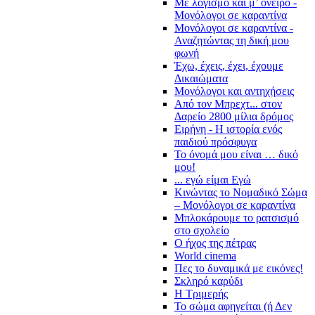
Με λογισμό και μ’ όνειρο -
Μονόλογοι σε καραντίνα
Μονόλογοι σε καραντίνα -
Αναζητώντας τη δική μου
φωνή
Έχω, έχεις, έχει, έχουμε
Δικαιώματα
Μονόλογοι και αντηχήσεις
Από τον Μπρεχτ... στον
Δαρείο 2800 μίλια δρόμος
Ειρήνη - Η ιστορία ενός
παιδιού πρόσφυγα
Το όνομά μου είναι … δικό
μου!
... εγώ είμαι Εγώ
Κινώντας το Νομαδικό Σώμα
– Μονόλογοι σε καραντίνα
Μπλοκάρουμε το ρατσισμό
στο σχολείο
Ο ήχος της πέτρας
World cinema
Πες το δυναμικά με εικόνες!
Σκληρό καρύδι
Η Τριμερής
Το σώμα αφηγείται (ή Δεν