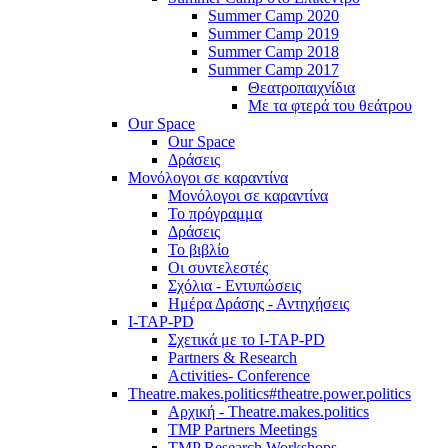
Summer Camp 2020
Summer Camp 2019
Summer Camp 2018
Summer Camp 2017
Θεατροπαιχνίδια
Με τα φτερά του θεάτρου
Our Space
Our Space
Δράσεις
Μονόλογοι σε καραντίνα
Μονόλογοι σε καραντίνα
Το πρόγραμμα
Δράσεις
Το βιβλίο
Οι συντελεστές
Σχόλια - Εντυπώσεις
Ημέρα Δράσης - Αντηχήσεις
I-TAP-PD
Σχετικά με το I-TAP-PD
Partners & Research
Activities- Conference
Theatre.makes.politics#theatre.power.politics
Αρχική - Theatre.makes.politics
TMP Partners Meetings
TMP Research Workshops