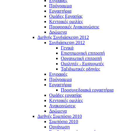
Εγγραφές
Πρόγραμμα
Εργαστήρια
Ομάδες Εργασίας
Κεντρικές ομιλίες
Προφορικές Ανακοινώσεις
Δρώμενα
Διεθνής Συνδιάσκεψη 2012
Συνδιάσκεψη 2012
Γενικά
Επιστημονική επιτροπή
Οργανωτική επιτροπή
Ομιλητές - Εμψυχωτές
Ταξιδιωτικές οδηγίες
Εγγραφές
Πρόγραμμα
Εργαστήρια
Προσυνεδριακά εργαστήρια
Ομάδες εργασίας
Κεντρικές ομιλίες
Ανακοινώσεις
Δρώμενα
Διεθνές Συμπόσιο 2010
Συμπόσιο 2010
Οργάνωση