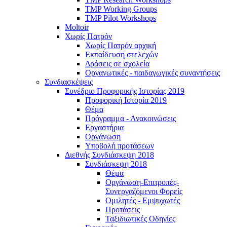
TMP Working Groups
TMP Pilot Workshops
Moltoir
Χωρίς Πατρόν
Χωρίς Πατρόν αρχική
Εκπαίδευση στελεχών
Δράσεις σε σχολεία
Οργανωτικές - παιδαγωγικές συναντήσεις
Συνδιασκέψεις
Συνέδριο Προφορικής Ιστορίας 2019
Προφορική Ιστορία 2019
Θέμα
Πρόγραμμα - Ανακοινώσεις
Εργαστήρια
Οργάνωση
Υποβολή προτάσεων
Διεθνής Συνδιάσκεψη 2018
Συνδιάσκεψη 2018
Θέμα
Οργάνωση-Επιτροπές-
Συνεργαζόμενοι Φορείς
Ομιλητές - Εμψυχωτές
Προτάσεις
Ταξιδιωτικές Οδηγίες