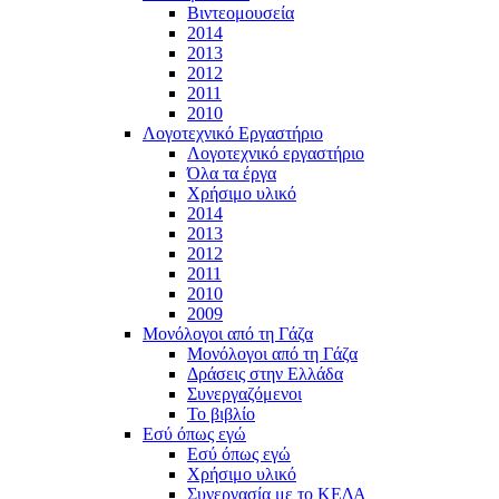
Βιντεομουσεία
2014
2013
2012
2011
2010
Λογοτεχνικό Εργαστήριο
Λογοτεχνικό εργαστήριο
Όλα τα έργα
Χρήσιμο υλικό
2014
2013
2012
2011
2010
2009
Μονόλογοι από τη Γάζα
Μονόλογοι από τη Γάζα
Δράσεις στην Ελλάδα
Συνεργαζόμενοι
To βιβλίο
Εσύ όπως εγώ
Εσύ όπως εγώ
Χρήσιμο υλικό
Συνεργασία με το ΚΕΔΑ