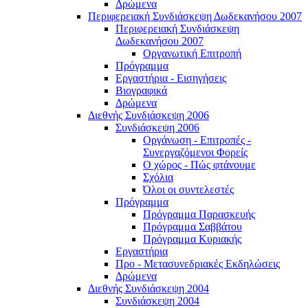
Δρώμενα
Περιφερειακή Συνδιάσκεψη Δωδεκανήσου 2007
Περιφερειακή Συνδιάσκεψη
Δωδεκανήσου 2007
Οργανωτική Επιτροπή
Πρόγραμμα
Εργαστήρια - Εισηγήσεις
Βιογραφικά
Δρώμενα
Διεθνής Συνδιάσκεψη 2006
Συνδιάσκεψη 2006
Οργάνωση - Επιτροπές -
Συνεργαζόμενοι Φορείς
Ο χώρος - Πώς φτάνουμε
Σχόλια
Όλοι οι συντελεστές
Πρόγραμμα
Πρόγραμμα Παρασκευής
Πρόγραμμα Σαββάτου
Πρόγραμμα Κυριακής
Εργαστήρια
Προ - Μετασυνεδριακές Εκδηλώσεις
Δρώμενα
Διεθνής Συνδιάσκεψη 2004
Συνδιάσκεψη 2004