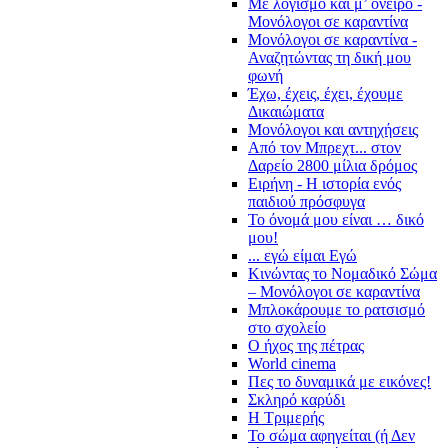
Με λογισμό και μ’ όνειρο -
Μονόλογοι σε καραντίνα
Μονόλογοι σε καραντίνα -
Αναζητώντας τη δική μου
φωνή
Έχω, έχεις, έχει, έχουμε
Δικαιώματα
Μονόλογοι και αντηχήσεις
Από τον Μπρεχτ... στον
Δαρείο 2800 μίλια δρόμος
Ειρήνη - Η ιστορία ενός
παιδιού πρόσφυγα
Το όνομά μου είναι … δικό
μου!
... εγώ είμαι Εγώ
Κινώντας το Νομαδικό Σώμα
– Μονόλογοι σε καραντίνα
Μπλοκάρουμε το ρατσισμό
στο σχολείο
Ο ήχος της πέτρας
World cinema
Πες το δυναμικά με εικόνες!
Σκληρό καρύδι
Η Τριμερής
Το σώμα αφηγείται (ή Δεν