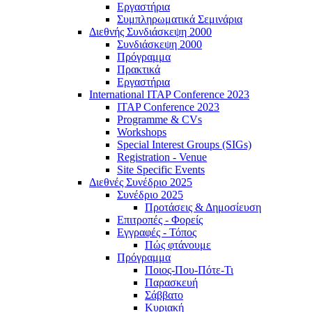
Εργαστήρια
Συμπληρωματικά Σεμινάρια
Διεθνής Συνδιάσκεψη 2000
Συνδιάσκεψη 2000
Πρόγραμμα
Πρακτικά
Εργαστήρια
International ITAP Conference 2023
ITAP Conference 2023
Programme & CVs
Workshops
Special Interest Groups (SIGs)
Registration - Venue
Site Specific Events
Διεθνές Συνέδριο 2025
Συνέδριο 2025
Προτάσεις & Δημοσίευση
Επιτροπές - Φορείς
Εγγραφές - Τόπος
Πώς φτάνουμε
Πρόγραμμα
Ποιος-Που-Πότε-Τι
Παρασκευή
Σάββατο
Κυριακή