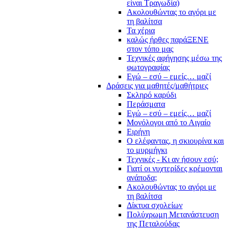
είναι Τραγωδία)
Ακολουθώντας το αγόρι με
τη βαλίτσα
Τα χέρια
καλώς ήρθες παράΞΕΝΕ
στον τόπο μας
Τεχνικές αφήγησης μέσω της
φωτογραφίας
Εγώ – εσύ – εμείς… μαζί
Δράσεις για μαθητές/μαθήτριες
Σκληρό καρύδι
Περάσματα
Εγώ – εσύ – εμείς… μαζί
Μονόλογοι από το Αιγαίο
Ειρήνη
Ο ελέφαντας, η σκιουρίνα και
το μυρμήγκι
Τεχνικές - Κι αν ήσουν εσύ;
Γιατί οι νυχτερίδες κρέμονται
ανάποδα;
Ακολουθώντας το αγόρι με
τη βαλίτσα
Δίκτυα σχολείων
Πολύχρωμη Μετανάστευση
της Πεταλούδας