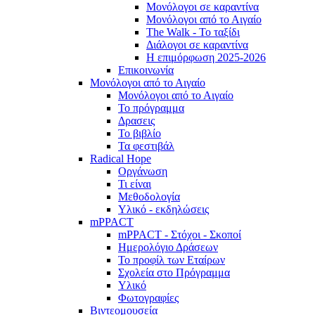
Μονόλογοι σε καραντίνα
Μονόλογοι από το Αιγαίο
The Walk - Το ταξίδι
Διάλογοι σε καραντίνα
Η επιμόρφωση 2025-2026
Επικοινωνία
Μονόλογοι από το Αιγαίο
Μονόλογοι από το Αιγαίο
Το πρόγραμμα
Δρασεις
Το βιβλίο
Τα φεστιβάλ
Radical Hope
Οργάνωση
Τι είναι
Μεθοδολογία
Υλικό - εκδηλώσεις
mPPACT
mPPACT - Στόχοι - Σκοποί
Ημερολόγιο Δράσεων
Το προφίλ των Εταίρων
Σχολεία στο Πρόγραμμα
Υλικό
Φωτογραφίες
Βιντεομουσεία