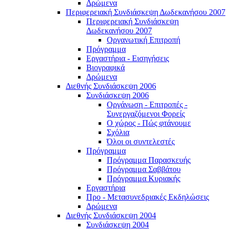
Δρώμενα
Περιφερειακή Συνδιάσκεψη Δωδεκανήσου 2007
Περιφερειακή Συνδιάσκεψη
Δωδεκανήσου 2007
Οργανωτική Επιτροπή
Πρόγραμμα
Εργαστήρια - Εισηγήσεις
Βιογραφικά
Δρώμενα
Διεθνής Συνδιάσκεψη 2006
Συνδιάσκεψη 2006
Οργάνωση - Επιτροπές -
Συνεργαζόμενοι Φορείς
Ο χώρος - Πώς φτάνουμε
Σχόλια
Όλοι οι συντελεστές
Πρόγραμμα
Πρόγραμμα Παρασκευής
Πρόγραμμα Σαββάτου
Πρόγραμμα Κυριακής
Εργαστήρια
Προ - Μετασυνεδριακές Εκδηλώσεις
Δρώμενα
Διεθνής Συνδιάσκεψη 2004
Συνδιάσκεψη 2004