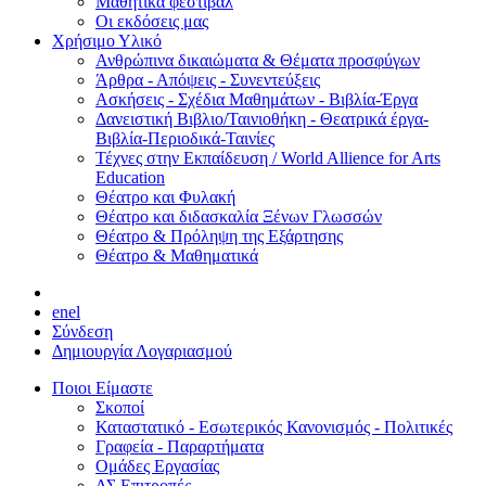
Μαθητικά φεστιβάλ
Οι εκδόσεις μας
Χρήσιμο Υλικό
Ανθρώπινα δικαιώματα & Θέματα προσφύγων
Άρθρα - Απόψεις - Συνεντεύξεις
Ασκήσεις - Σχέδια Μαθημάτων - Βιβλία-Έργα
Δανειστική Βιβλιο/Ταινιοθήκη - Θεατρικά έργα-
Βιβλία-Περιοδικά-Ταινίες
Τέχνες στην Εκπαίδευση / World Allience for Arts
Education
Θέατρο και Φυλακή
Θέατρο και διδασκαλία Ξένων Γλωσσών
Θέατρο & Πρόληψη της Εξάρτησης
Θέατρο & Μαθηματικά
en
el
Σύνδεση
Δημιουργία Λογαριασμού
Ποιοι Είμαστε
Σκοποί
Καταστατικό - Εσωτερικός Κανονισμός - Πολιτικές
Γραφεία - Παραρτήματα
Ομάδες Εργασίας
ΔΣ Επιτροπές