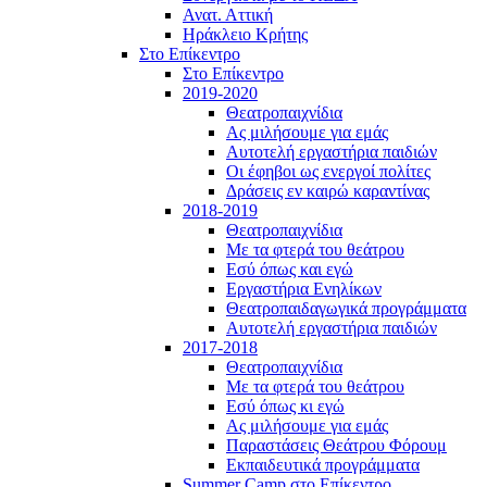
Ανατ. Αττική
Ηράκλειο Κρήτης
Στο Επίκεντρο
Στο Επίκεντρο
2019-2020
Θεατροπαιχνίδια
Ας μιλήσουμε για εμάς
Αυτοτελή εργαστήρια παιδιών
Οι έφηβοι ως ενεργοί πολίτες
Δράσεις εν καιρώ καραντίνας
2018-2019
Θεατροπαιχνίδια
Με τα φτερά του θεάτρου
Εσύ όπως και εγώ
Εργαστήρια Ενηλίκων
Θεατροπαιδαγωγικά προγράμματα
Αυτοτελή εργαστήρια παιδιών
2017-2018
Θεατροπαιχνίδια
Με τα φτερά του θεάτρου
Εσύ όπως κι εγώ
Ας μιλήσουμε για εμάς
Παραστάσεις Θεάτρου Φόρουμ
Εκπαιδευτικά προγράμματα
Summer Camp στο Επίκεντρο