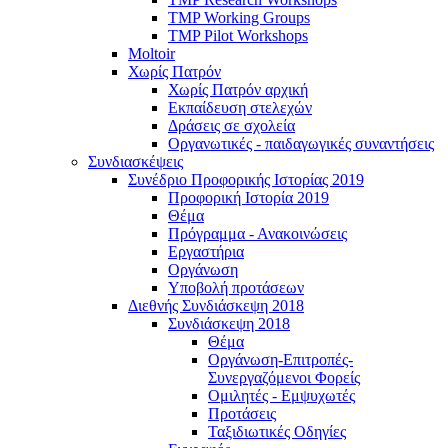
TMP Working Groups
TMP Pilot Workshops
Moltoir
Χωρίς Πατρόν
Χωρίς Πατρόν αρχική
Εκπαίδευση στελεχών
Δράσεις σε σχολεία
Οργανωτικές - παιδαγωγικές συναντήσεις
Συνδιασκέψεις
Συνέδριο Προφορικής Ιστορίας 2019
Προφορική Ιστορία 2019
Θέμα
Πρόγραμμα - Ανακοινώσεις
Εργαστήρια
Οργάνωση
Υποβολή προτάσεων
Διεθνής Συνδιάσκεψη 2018
Συνδιάσκεψη 2018
Θέμα
Οργάνωση-Επιτροπές-
Συνεργαζόμενοι Φορείς
Ομιλητές - Εμψυχωτές
Προτάσεις
Ταξιδιωτικές Οδηγίες