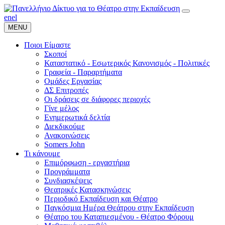
en
el
MENU
Ποιοι Είμαστε
Σκοποί
Καταστατικό - Εσωτερικός Κανονισμός - Πολιτικές
Γραφεία - Παραρτήματα
Ομάδες Εργασίας
ΔΣ Επιτροπές
Οι δράσεις σε διάφορες περιοχές
Γίνε μέλος
Ενημερωτικά δελτία
Διεκδικούμε
Ανακοινώσεις
Somers John
Τι κάνουμε
Επιμόρφωση - εργαστήρια
Προγράμματα
Συνδιασκέψεις
Θεατρικές Κατασκηνώσεις
Περιοδικό Εκπαίδευση και Θέατρο
Παγκόσμια Ημέρα Θεάτρου στην Εκπαίδευση
Θέατρο του Καταπιεσμένου - Θέατρο Φόρουμ