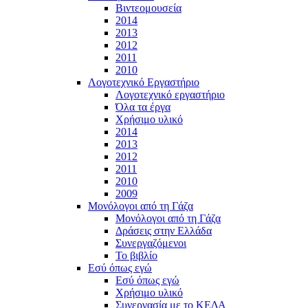
Βιντεομουσεία
2014
2013
2012
2011
2010
Λογοτεχνικό Εργαστήριο
Λογοτεχνικό εργαστήριο
Όλα τα έργα
Χρήσιμο υλικό
2014
2013
2012
2011
2010
2009
Μονόλογοι από τη Γάζα
Μονόλογοι από τη Γάζα
Δράσεις στην Ελλάδα
Συνεργαζόμενοι
To βιβλίο
Εσύ όπως εγώ
Εσύ όπως εγώ
Χρήσιμο υλικό
Συνεργασία με το ΚΕΔΑ