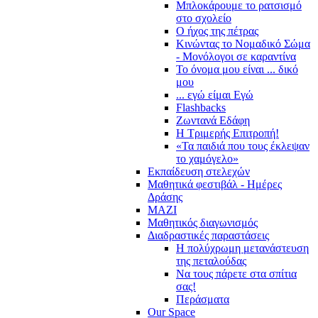
Μπλοκάρουμε το ρατσισμό
στο σχολείο
Ο ήχος της πέτρας
Κινώντας το Νομαδικό Σώμα
- Μονόλογοι σε καραντίνα
Το όνομα μου είναι ... δικό
μου
... εγώ είμαι Εγώ
Flashbacks
Ζωντανά Εδάφη
Η Τριμερής Επιτροπή!
«Τα παιδιά που τους έκλεψαν
το χαμόγελο»
Εκπαίδευση στελεχών
Μαθητικά φεστιβάλ - Ημέρες
Δράσης
ΜΑΖΙ
Μαθητικός διαγωνισμός
Διαδραστικές παραστάσεις
Η πολύχρωμη μετανάστευση
της πεταλούδας
Να τους πάρετε στα σπίτια
σας!
Περάσματα
Our Space