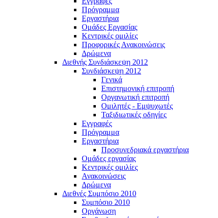
Εγγραφές
Πρόγραμμα
Εργαστήρια
Ομάδες Εργασίας
Κεντρικές ομιλίες
Προφορικές Ανακοινώσεις
Δρώμενα
Διεθνής Συνδιάσκεψη 2012
Συνδιάσκεψη 2012
Γενικά
Επιστημονική επιτροπή
Οργανωτική επιτροπή
Ομιλητές - Εμψυχωτές
Ταξιδιωτικές οδηγίες
Εγγραφές
Πρόγραμμα
Εργαστήρια
Προσυνεδριακά εργαστήρια
Ομάδες εργασίας
Κεντρικές ομιλίες
Ανακοινώσεις
Δρώμενα
Διεθνές Συμπόσιο 2010
Συμπόσιο 2010
Οργάνωση