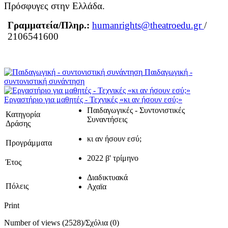
Πρόσφυγες στην Ελλάδα.
Γραμματεία/Πληρ.:
humanrights@theatroedu.gr
/
2106541600
Παιδαγωγική -
συντονιστική συνάντηση
Εργαστήριο για μαθητές - Τεχνικές «κι αν ήσουν εσύ;»
Παιδαγωγικές - Συντονιστικές
Κατηγορία
Συναντήσεις
Δράσης
κι αν ήσουν εσύ;
Προγράμματα
2022 β' τρίμηνο
Έτος
Διαδικτυακά
Πόλεις
Αχαϊα
Print
Number of views (2528)
/
Σχόλια (0)