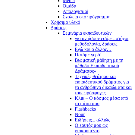
Media
Ομάδα
Απολογισμοί
Σχολεία στο πρόγραμμα
Χρήσιμο υλικό
Δράσεις
Σεμινάρια εκπαιδευτικών
«κι αν ήσουν εσύ;» - στόχοι,
μεθοδολογία, δράσεις
Εγώ και ο άλλος…
Πατάμε γερά!
Βιωματική μάθηση με τη
μέθοδο Εκπαιδευτικού
Δράματος»
Τεχνικές θεάτρου και
εκπαιδευτικού δράματος για
τα ανθρώπινα δικαιώματα και
τους πρόσφυγες
Κλικ – Ο κόσμος μέσα από
τα μάτια μου
Flashbacks
Nour
Ειδήσεις... αλλιώς
Ο εαυτός μου ως
ντοκουμέντο