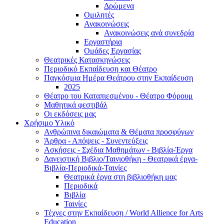
Δρώμενα
Ομιλητές
Ανακοινώσεις
Ανακοινώσεις ανά συνεδρία
Εργαστήρια
Ομάδες Εργασίας
Θεατρικές Κατασκηνώσεις
Περιοδικό Εκπαίδευση και Θέατρο
Παγκόσμια Ημέρα Θεάτρου στην Εκπαίδευση
2025
Θέατρο του Καταπιεσμένου - Θέατρο Φόρουμ
Μαθητικά φεστιβάλ
Οι εκδόσεις μας
Χρήσιμο Υλικό
Ανθρώπινα δικαιώματα & Θέματα προσφύγων
Άρθρα - Απόψεις - Συνεντεύξεις
Ασκήσεις - Σχέδια Μαθημάτων - Βιβλία-Έργα
Δανειστική Βιβλιο/Ταινιοθήκη - Θεατρικά έργα-
Βιβλία-Περιοδικά-Ταινίες
Θεατρικά έργα στη βιβλιοθήκη μας
Περιοδικά
Βιβλία
Ταινίες
Τέχνες στην Εκπαίδευση / World Allience for Arts
Education