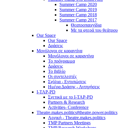
Summer Camp 2020
Summer Camp 2019
Summer Camp 2018
Summer Camp 2017
Θεατροπαιχνίδια
Με τα φτερά του θεάτρου
Our Space
Our Space
Δράσεις
Μονόλογοι σε καραντίνα
Μονόλογοι σε καραντίνα
Το πρόγραμμα
Δράσεις
Το βιβλίο
Οι συντελεστές
Σχόλια - Εντυπώσεις
Ημέρα Δράσης - Αντηχήσεις
I-TAP-PD
Σχετικά με το I-TAP-PD
Partners & Research
Activities- Conference
Theatre.makes.politics#theatre.power.politics
Αρχική - Theatre.makes.politics
TMP Partners Meetings
TMP Research Workshops