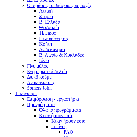
Οι δράσεις σε διάφορες περιοχές
Αττική
Στερεά
Β. Ελλάδα
Θεσσαλία
Ήπειρος
Πελοπόννησος
Κρήτη
Δωδεκάνησα
Β. Αιγαίο & Κυκλάδες
Ιόνιο
Γίνε μέλος
Ενημερωτικά δελτία
Διεκδικούμε
Ανακοινώσεις
Somers John
Τι κάνουμε
Επιμόρφωση - εργαστήρια
Προγράμματα
Όλα τα προγράμματα
Κι αν ήσουν εσύ;
Κι αν ήσουν εσυ;
Τι είναι;
FAQ