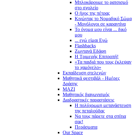
Μπλοκάρουμε το ρατσισμό
στο σχολείο
Ο ήχος της πέτρας
Κινώντας το Νομαδικό Σώμα
- Μονόλογοι σε καραντίνα
Το όνομα μου είναι ... δικό
μου
... εγώ είμαι Εγώ
Flashbacks
Ζωντανά Εδάφη
Η Τριμερής Επιτροπή!
«Τα παιδιά που τους έκλεψαν
το χαμόγελο»
Εκπαίδευση στελεχών
Μαθητικά φεστιβάλ - Ημέρες
Δράσης
ΜΑΖΙ
Μαθητικός διαγωνισμός
Διαδραστικές παραστάσεις
Η πολύχρωμη μετανάστευση
της πεταλούδας
Να τους πάρετε στα σπίτια
σας!
Περάσματα
Our Space