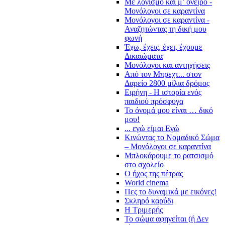
Με λογισμό και μ’ όνειρο -
Μονόλογοι σε καραντίνα
Μονόλογοι σε καραντίνα -
Αναζητώντας τη δική μου
φωνή
Έχω, έχεις, έχει, έχουμε
Δικαιώματα
Μονόλογοι και αντηχήσεις
Από τον Μπρεχτ... στον
Δαρείο 2800 μίλια δρόμος
Ειρήνη - Η ιστορία ενός
παιδιού πρόσφυγα
Το όνομά μου είναι … δικό
μου!
... εγώ είμαι Εγώ
Κινώντας το Νομαδικό Σώμα
– Μονόλογοι σε καραντίνα
Μπλοκάρουμε το ρατσισμό
στο σχολείο
Ο ήχος της πέτρας
World cinema
Πες το δυναμικά με εικόνες!
Σκληρό καρύδι
Η Τριμερής
Το σώμα αφηγείται (ή Δεν