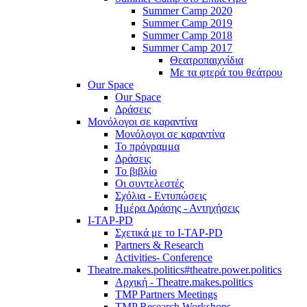
Summer Camp 2020
Summer Camp 2019
Summer Camp 2018
Summer Camp 2017
Θεατροπαιχνίδια
Με τα φτερά του θεάτρου
Our Space
Our Space
Δράσεις
Μονόλογοι σε καραντίνα
Μονόλογοι σε καραντίνα
Το πρόγραμμα
Δράσεις
Το βιβλίο
Οι συντελεστές
Σχόλια - Εντυπώσεις
Ημέρα Δράσης - Αντηχήσεις
I-TAP-PD
Σχετικά με το I-TAP-PD
Partners & Research
Activities- Conference
Theatre.makes.politics#theatre.power.politics
Αρχική - Theatre.makes.politics
TMP Partners Meetings
TMP Research Workshops