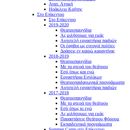
Ανατ. Αττική
Ηράκλειο Κρήτης
Στο Επίκεντρο
Στο Επίκεντρο
2019-2020
Θεατροπαιχνίδια
Ας μιλήσουμε για εμάς
Αυτοτελή εργαστήρια παιδιών
Οι έφηβοι ως ενεργοί πολίτες
Δράσεις εν καιρώ καραντίνας
2018-2019
Θεατροπαιχνίδια
Με τα φτερά του θεάτρου
Εσύ όπως και εγώ
Εργαστήρια Ενηλίκων
Θεατροπαιδαγωγικά προγράμματα
Αυτοτελή εργαστήρια παιδιών
2017-2018
Θεατροπαιχνίδια
Με τα φτερά του θεάτρου
Εσύ όπως κι εγώ
Ας μιλήσουμε για εμάς
Παραστάσεις Θεάτρου Φόρουμ
Εκπαιδευτικά προγράμματα
Summer Camp στο Επίκεντρο