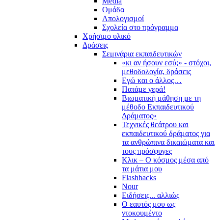
Media
Ομάδα
Απολογισμοί
Σχολεία στο πρόγραμμα
Χρήσιμο υλικό
Δράσεις
Σεμινάρια εκπαιδευτικών
«κι αν ήσουν εσύ;» - στόχοι,
μεθοδολογία, δράσεις
Εγώ και ο άλλος…
Πατάμε γερά!
Βιωματική μάθηση με τη
μέθοδο Εκπαιδευτικού
Δράματος»
Τεχνικές θεάτρου και
εκπαιδευτικού δράματος για
τα ανθρώπινα δικαιώματα και
τους πρόσφυγες
Κλικ – Ο κόσμος μέσα από
τα μάτια μου
Flashbacks
Nour
Ειδήσεις... αλλιώς
Ο εαυτός μου ως
ντοκουμέντο