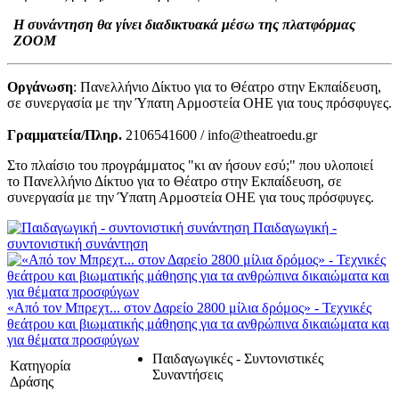
Η συνάντηση θα γίνει διαδικτυακά μέσω της πλατφόρμας
ZOOM
Οργάνωση
: Πανελλήνιο Δίκτυο για το Θέατρο στην Εκπαίδευση,
σε συνεργασία με την Ύπατη Αρμοστεία ΟΗΕ για τους πρόσφυγες.
Γραμματεία/Πληρ.
2106541600 / info@theatroedu.gr
Στο πλαίσιο του προγράμματος "κι αν ήσουν εσύ;" που υλοποιεί
το Πανελλήνιο Δίκτυο για το Θέατρο στην Εκπαίδευση, σε
συνεργασία με την Ύπατη Αρμοστεία ΟΗΕ για τους πρόσφυγες.
Παιδαγωγική -
συντονιστική συνάντηση
«Από τον Μπρεχτ... στον Δαρείο 2800 μίλια δρόμος» - Τεχνικές
θεάτρου και βιωματικής μάθησης για τα ανθρώπινα δικαιώματα και
για θέματα προσφύγων
Παιδαγωγικές - Συντονιστικές
Κατηγορία
Συναντήσεις
Δράσης