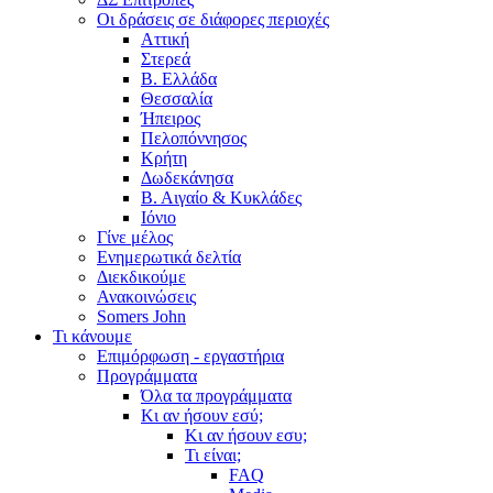
Οι δράσεις σε διάφορες περιοχές
Αττική
Στερεά
Β. Ελλάδα
Θεσσαλία
Ήπειρος
Πελοπόννησος
Κρήτη
Δωδεκάνησα
Β. Αιγαίο & Κυκλάδες
Ιόνιο
Γίνε μέλος
Ενημερωτικά δελτία
Διεκδικούμε
Ανακοινώσεις
Somers John
Τι κάνουμε
Επιμόρφωση - εργαστήρια
Προγράμματα
Όλα τα προγράμματα
Κι αν ήσουν εσύ;
Κι αν ήσουν εσυ;
Τι είναι;
FAQ