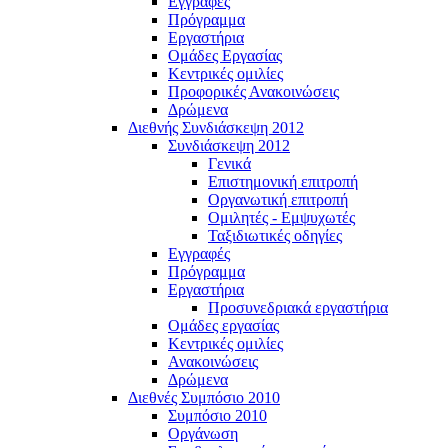
Εγγραφές
Πρόγραμμα
Εργαστήρια
Ομάδες Εργασίας
Κεντρικές ομιλίες
Προφορικές Ανακοινώσεις
Δρώμενα
Διεθνής Συνδιάσκεψη 2012
Συνδιάσκεψη 2012
Γενικά
Επιστημονική επιτροπή
Οργανωτική επιτροπή
Ομιλητές - Εμψυχωτές
Ταξιδιωτικές οδηγίες
Εγγραφές
Πρόγραμμα
Εργαστήρια
Προσυνεδριακά εργαστήρια
Ομάδες εργασίας
Κεντρικές ομιλίες
Ανακοινώσεις
Δρώμενα
Διεθνές Συμπόσιο 2010
Συμπόσιο 2010
Οργάνωση