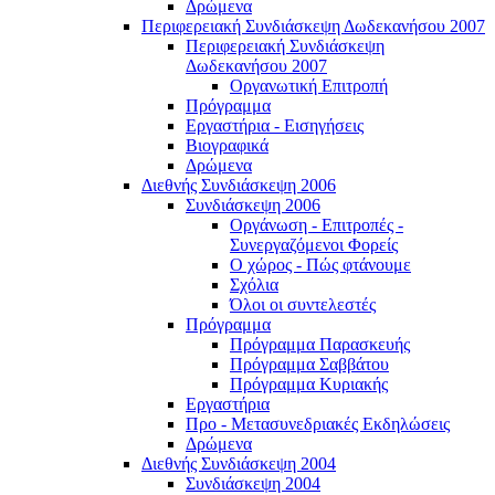
Δρώμενα
Περιφερειακή Συνδιάσκεψη Δωδεκανήσου 2007
Περιφερειακή Συνδιάσκεψη
Δωδεκανήσου 2007
Οργανωτική Επιτροπή
Πρόγραμμα
Εργαστήρια - Εισηγήσεις
Βιογραφικά
Δρώμενα
Διεθνής Συνδιάσκεψη 2006
Συνδιάσκεψη 2006
Οργάνωση - Επιτροπές -
Συνεργαζόμενοι Φορείς
Ο χώρος - Πώς φτάνουμε
Σχόλια
Όλοι οι συντελεστές
Πρόγραμμα
Πρόγραμμα Παρασκευής
Πρόγραμμα Σαββάτου
Πρόγραμμα Κυριακής
Εργαστήρια
Προ - Μετασυνεδριακές Εκδηλώσεις
Δρώμενα
Διεθνής Συνδιάσκεψη 2004
Συνδιάσκεψη 2004