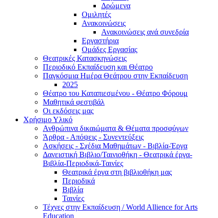
Δρώμενα
Ομιλητές
Ανακοινώσεις
Ανακοινώσεις ανά συνεδρία
Εργαστήρια
Ομάδες Εργασίας
Θεατρικές Κατασκηνώσεις
Περιοδικό Εκπαίδευση και Θέατρο
Παγκόσμια Ημέρα Θεάτρου στην Εκπαίδευση
2025
Θέατρο του Καταπιεσμένου - Θέατρο Φόρουμ
Μαθητικά φεστιβάλ
Οι εκδόσεις μας
Χρήσιμο Υλικό
Ανθρώπινα δικαιώματα & Θέματα προσφύγων
Άρθρα - Απόψεις - Συνεντεύξεις
Ασκήσεις - Σχέδια Μαθημάτων - Βιβλία-Έργα
Δανειστική Βιβλιο/Ταινιοθήκη - Θεατρικά έργα-
Βιβλία-Περιοδικά-Ταινίες
Θεατρικά έργα στη βιβλιοθήκη μας
Περιοδικά
Βιβλία
Ταινίες
Τέχνες στην Εκπαίδευση / World Allience for Arts
Education