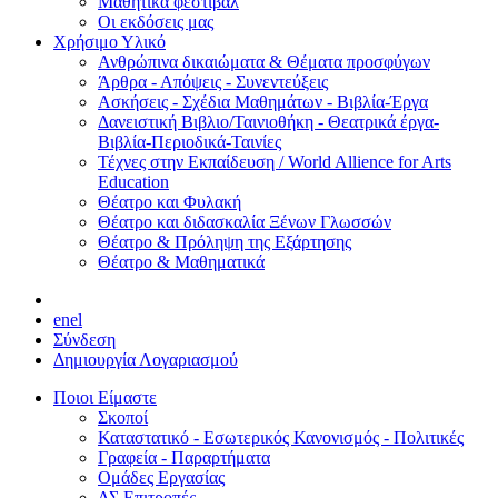
Μαθητικά φεστιβάλ
Οι εκδόσεις μας
Χρήσιμο Υλικό
Ανθρώπινα δικαιώματα & Θέματα προσφύγων
Άρθρα - Απόψεις - Συνεντεύξεις
Ασκήσεις - Σχέδια Μαθημάτων - Βιβλία-Έργα
Δανειστική Βιβλιο/Ταινιοθήκη - Θεατρικά έργα-
Βιβλία-Περιοδικά-Ταινίες
Τέχνες στην Εκπαίδευση / World Allience for Arts
Education
Θέατρο και Φυλακή
Θέατρο και διδασκαλία Ξένων Γλωσσών
Θέατρο & Πρόληψη της Εξάρτησης
Θέατρο & Μαθηματικά
en
el
Σύνδεση
Δημιουργία Λογαριασμού
Ποιοι Είμαστε
Σκοποί
Καταστατικό - Εσωτερικός Κανονισμός - Πολιτικές
Γραφεία - Παραρτήματα
Ομάδες Εργασίας
ΔΣ Επιτροπές