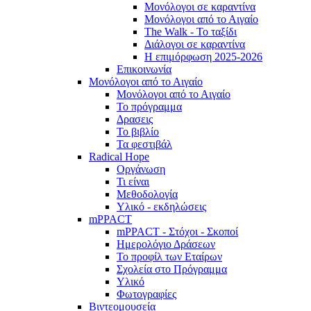
Μονόλογοι σε καραντίνα
Μονόλογοι από το Αιγαίο
The Walk - Το ταξίδι
Διάλογοι σε καραντίνα
Η επιμόρφωση 2025-2026
Επικοινωνία
Μονόλογοι από το Αιγαίο
Μονόλογοι από το Αιγαίο
Το πρόγραμμα
Δρασεις
Το βιβλίο
Τα φεστιβάλ
Radical Hope
Οργάνωση
Τι είναι
Μεθοδολογία
Υλικό - εκδηλώσεις
mPPACT
mPPACT - Στόχοι - Σκοποί
Ημερολόγιο Δράσεων
Το προφίλ των Εταίρων
Σχολεία στο Πρόγραμμα
Υλικό
Φωτογραφίες
Βιντεομουσεία