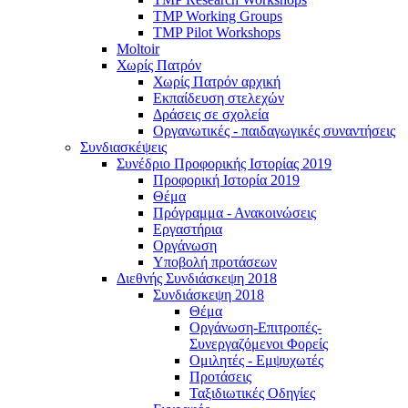
TMP Working Groups
TMP Pilot Workshops
Moltoir
Χωρίς Πατρόν
Χωρίς Πατρόν αρχική
Εκπαίδευση στελεχών
Δράσεις σε σχολεία
Οργανωτικές - παιδαγωγικές συναντήσεις
Συνδιασκέψεις
Συνέδριο Προφορικής Ιστορίας 2019
Προφορική Ιστορία 2019
Θέμα
Πρόγραμμα - Ανακοινώσεις
Εργαστήρια
Οργάνωση
Υποβολή προτάσεων
Διεθνής Συνδιάσκεψη 2018
Συνδιάσκεψη 2018
Θέμα
Οργάνωση-Επιτροπές-
Συνεργαζόμενοι Φορείς
Ομιλητές - Εμψυχωτές
Προτάσεις
Ταξιδιωτικές Οδηγίες