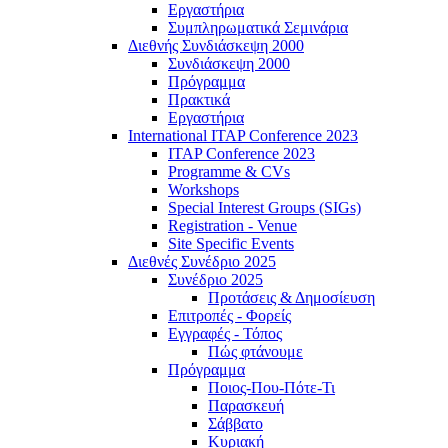
Εργαστήρια
Συμπληρωματικά Σεμινάρια
Διεθνής Συνδιάσκεψη 2000
Συνδιάσκεψη 2000
Πρόγραμμα
Πρακτικά
Εργαστήρια
International ITAP Conference 2023
ITAP Conference 2023
Programme & CVs
Workshops
Special Interest Groups (SIGs)
Registration - Venue
Site Specific Events
Διεθνές Συνέδριο 2025
Συνέδριο 2025
Προτάσεις & Δημοσίευση
Επιτροπές - Φορείς
Εγγραφές - Τόπος
Πώς φτάνουμε
Πρόγραμμα
Ποιος-Που-Πότε-Τι
Παρασκευή
Σάββατο
Κυριακή