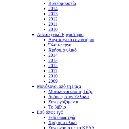
Βιντεομουσεία
2014
2013
2012
2011
2010
Λογοτεχνικό Εργαστήριο
Λογοτεχνικό εργαστήριο
Όλα τα έργα
Χρήσιμο υλικό
2014
2013
2012
2011
2010
2009
Μονόλογοι από τη Γάζα
Μονόλογοι από τη Γάζα
Δράσεις στην Ελλάδα
Συνεργαζόμενοι
To βιβλίο
Εσύ όπως εγώ
Εσύ όπως εγώ
Χρήσιμο υλικό
Συνεργασία με το ΚΕΔΑ