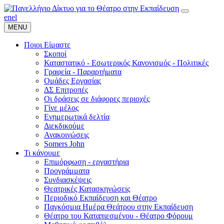
en
el
MENU
Ποιοι Είμαστε
Σκοποί
Καταστατικό - Εσωτερικός Κανονισμός - Πολιτικές
Γραφεία - Παραρτήματα
Ομάδες Εργασίας
ΔΣ Επιτροπές
Οι δράσεις σε διάφορες περιοχές
Γίνε μέλος
Ενημερωτικά δελτία
Διεκδικούμε
Ανακοινώσεις
Somers John
Τι κάνουμε
Επιμόρφωση - εργαστήρια
Προγράμματα
Συνδιασκέψεις
Θεατρικές Κατασκηνώσεις
Περιοδικό Εκπαίδευση και Θέατρο
Παγκόσμια Ημέρα Θεάτρου στην Εκπαίδευση
Θέατρο του Καταπιεσμένου - Θέατρο Φόρουμ