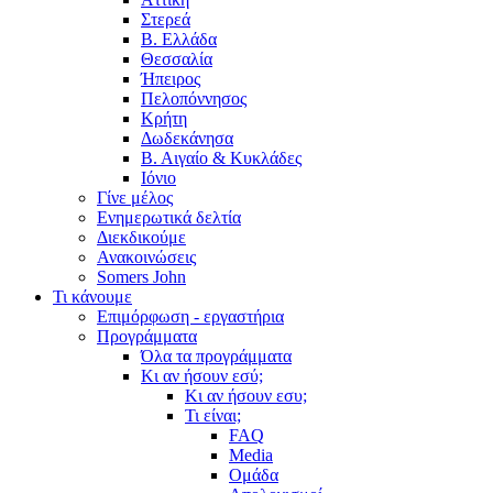
Στερεά
Β. Ελλάδα
Θεσσαλία
Ήπειρος
Πελοπόννησος
Κρήτη
Δωδεκάνησα
Β. Αιγαίο & Κυκλάδες
Ιόνιο
Γίνε μέλος
Ενημερωτικά δελτία
Διεκδικούμε
Ανακοινώσεις
Somers John
Τι κάνουμε
Επιμόρφωση - εργαστήρια
Προγράμματα
Όλα τα προγράμματα
Κι αν ήσουν εσύ;
Κι αν ήσουν εσυ;
Τι είναι;
FAQ
Media
Ομάδα