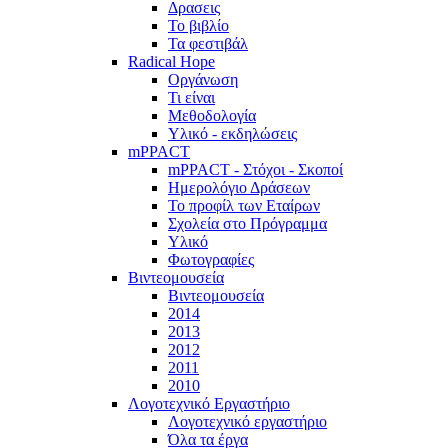
Δρασεις
Το βιβλίο
Τα φεστιβάλ
Radical Hope
Οργάνωση
Τι είναι
Μεθοδολογία
Υλικό - εκδηλώσεις
mPPACT
mPPACT - Στόχοι - Σκοποί
Ημερολόγιο Δράσεων
Το προφίλ των Εταίρων
Σχολεία στο Πρόγραμμα
Υλικό
Φωτογραφίες
Βιντεομουσεία
Βιντεομουσεία
2014
2013
2012
2011
2010
Λογοτεχνικό Εργαστήριο
Λογοτεχνικό εργαστήριο
Όλα τα έργα