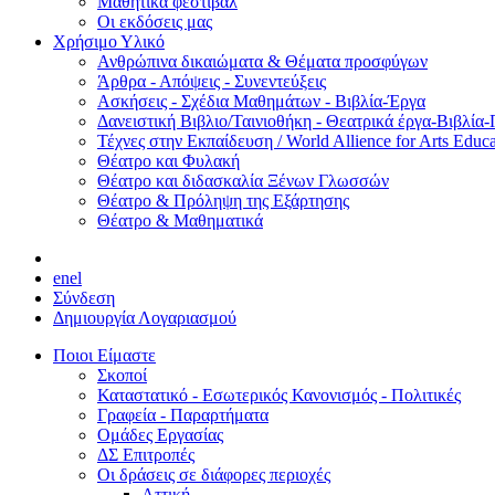
Μαθητικά φεστιβάλ
Οι εκδόσεις μας
Χρήσιμο Υλικό
Ανθρώπινα δικαιώματα & Θέματα προσφύγων
Άρθρα - Απόψεις - Συνεντεύξεις
Ασκήσεις - Σχέδια Μαθημάτων - Βιβλία-Έργα
Δανειστική Βιβλιο/Ταινιοθήκη - Θεατρικά έργα-Βιβλία-
Τέχνες στην Εκπαίδευση / World Allience for Arts Educa
Θέατρο και Φυλακή
Θέατρο και διδασκαλία Ξένων Γλωσσών
Θέατρο & Πρόληψη της Εξάρτησης
Θέατρο & Μαθηματικά
en
el
Σύνδεση
Δημιουργία Λογαριασμού
Ποιοι Είμαστε
Σκοποί
Καταστατικό - Εσωτερικός Κανονισμός - Πολιτικές
Γραφεία - Παραρτήματα
Ομάδες Εργασίας
ΔΣ Επιτροπές
Οι δράσεις σε διάφορες περιοχές
Αττική