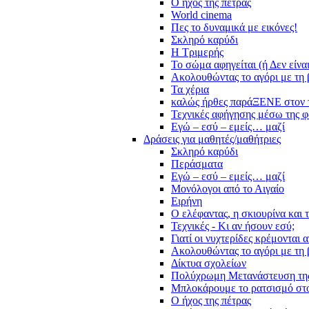
Ο ήχος της πέτρας
World cinema
Πες το δυναμικά με εικόνες!
Σκληρό καρύδι
Η Τριμερής
Το σώμα αφηγείται (ή Δεν είνα
Ακολουθώντας το αγόρι με τη 
Τα χέρια
καλώς ήρθες παράΞΕΝΕ στον 
Τεχνικές αφήγησης μέσω της 
Εγώ – εσύ – εμείς… μαζί
Δράσεις για μαθητές/μαθήτριες
Σκληρό καρύδι
Περάσματα
Εγώ – εσύ – εμείς… μαζί
Μονόλογοι από το Αιγαίο
Ειρήνη
Ο ελέφαντας, η σκιουρίνα και 
Τεχνικές - Κι αν ήσουν εσύ;
Γιατί οι νυχτερίδες κρέμονται 
Ακολουθώντας το αγόρι με τη 
Δίκτυα σχολείων
Πολύχρωμη Μετανάστευση τη
Μπλοκάρουμε το ρατσισμό στο
Ο ήχος της πέτρας