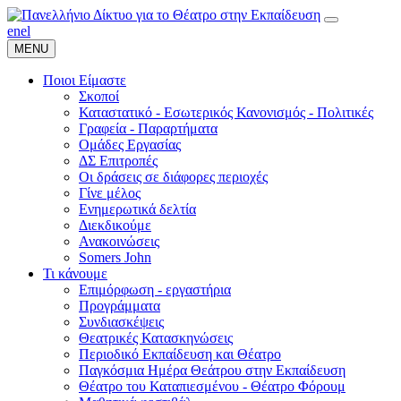
en
el
MENU
Ποιοι Είμαστε
Σκοποί
Καταστατικό - Εσωτερικός Κανονισμός - Πολιτικές
Γραφεία - Παραρτήματα
Ομάδες Εργασίας
ΔΣ Επιτροπές
Οι δράσεις σε διάφορες περιοχές
Γίνε μέλος
Ενημερωτικά δελτία
Διεκδικούμε
Ανακοινώσεις
Somers John
Τι κάνουμε
Επιμόρφωση - εργαστήρια
Προγράμματα
Συνδιασκέψεις
Θεατρικές Κατασκηνώσεις
Περιοδικό Εκπαίδευση και Θέατρο
Παγκόσμια Ημέρα Θεάτρου στην Εκπαίδευση
Θέατρο του Καταπιεσμένου - Θέατρο Φόρουμ