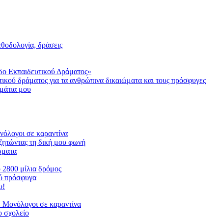
μεθοδολογία, δράσεις
δο Εκπαιδευτικού Δράματος»
τικού δράματος για τα ανθρώπινα δικαιώματα και τους πρόσφυγες
μάτια μου
ονόλογοι σε καραντίνα
ζητώντας τη δική μου φωνή
ιώματα
ο 2800 μίλια δρόμος
ού πρόσφυγα
υ!
 Μονόλογοι σε καραντίνα
 σχολείο