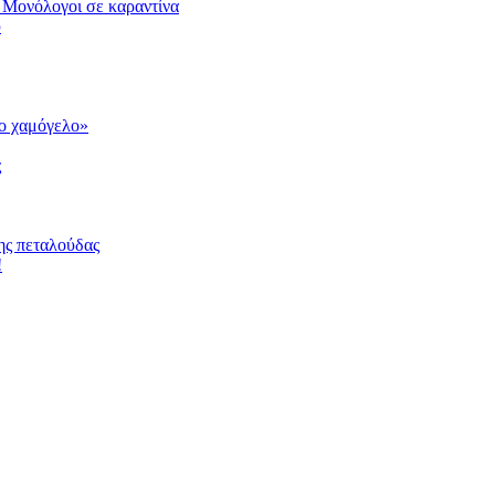
 Μονόλογοι σε καραντίνα
υ
το χαμόγελο»
ς
ης πεταλούδας
!