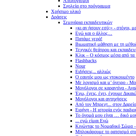
Απολογισμοί
Σχολεία στο πρόγραμμα
Χρήσιμο υλικό
Δράσεις
Σεμινάρια εκπαιδευτικών
«κι αν ήσουν εσύ;» - στόχοι, 
Εγώ και ο άλλος…
Πατάμε γερά!
Βιωματική μάθηση με τη μέθο
Τεχνικές θεάτρου και εκπαιδευ
Κλικ – Ο κόσμος μέσα από τα 
Flashbacks
Nour
Ειδήσεις... αλλιώς
Ο εαυτός μου ως ντοκουμέντο
Με λογισμό και μ’ όνειρο - Μ
Μονόλογοι σε καραντίνα - Ανα
Έχω, έχεις, έχει, έχουμε Δικα
Μονόλογοι και αντηχήσεις
Από τον Μπρεχτ... στον Δαρεί
Ειρήνη - Η ιστορία ενός παιδι
Το όνομά μου είναι … δικό μο
... εγώ είμαι Εγώ
Κινώντας το Νομαδικό Σώμα –
Μπλοκάρουμε το ρατσισμό στο