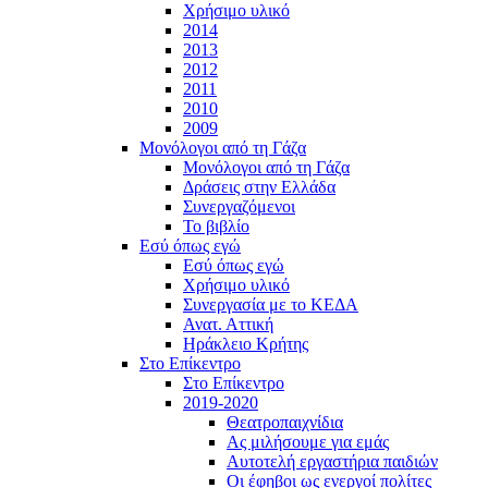
Χρήσιμο υλικό
2014
2013
2012
2011
2010
2009
Μονόλογοι από τη Γάζα
Μονόλογοι από τη Γάζα
Δράσεις στην Ελλάδα
Συνεργαζόμενοι
To βιβλίο
Εσύ όπως εγώ
Εσύ όπως εγώ
Χρήσιμο υλικό
Συνεργασία με το ΚΕΔΑ
Ανατ. Αττική
Ηράκλειο Κρήτης
Στο Επίκεντρο
Στο Επίκεντρο
2019-2020
Θεατροπαιχνίδια
Ας μιλήσουμε για εμάς
Αυτοτελή εργαστήρια παιδιών
Οι έφηβοι ως ενεργοί πολίτες