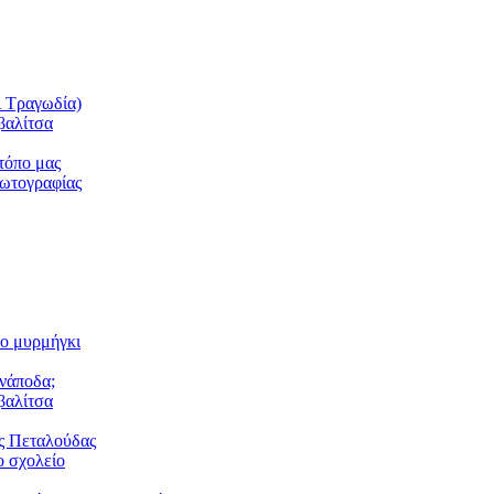
ι Τραγωδία)
βαλίτσα
τόπο μας
φωτογραφίας
το μυρμήγκι
ανάποδα;
βαλίτσα
ς Πεταλούδας
 σχολείο