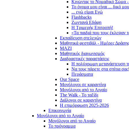
Κινώντας το Νομαδικό Σώμα -
Το όνομα μου είναι ... δικό μο
... εγώ είμαι Εγώ
Flashbacks
Ζωντανά Εδάφη
Η Τριμερής Επιτροπή!
«Τα παιδιά που τους έκλεψαν 
Εκπαίδευση στελεχών
Μαθητικά φεστιβάλ - Ημέρες Δράση
ΜΑΖΙ
Μαθητικός διαγωνισμός
Διαδραστικές παραστάσεις
Η πολύχρωμη μετανάστευση τ
Να τους πάρετε στα σπίτια σας
Περάσματα
Our Space
Μονόλογοι σε καραντίνα
Μονόλογοι από το Αιγαίο
The Walk - Το ταξίδι
Διάλογοι σε καραντίνα
Η επιμόρφωση 2025-2026
Επικοινωνία
Μονόλογοι από το Αιγαίο
Μονόλογοι από το Αιγαίο
Το πρόγραμμα