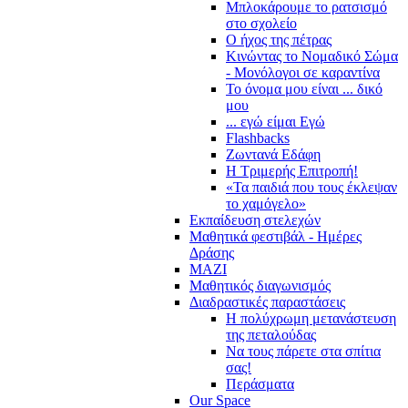
Μπλοκάρουμε το ρατσισμό
στο σχολείο
Ο ήχος της πέτρας
Κινώντας το Νομαδικό Σώμα
- Μονόλογοι σε καραντίνα
Το όνομα μου είναι ... δικό
μου
... εγώ είμαι Εγώ
Flashbacks
Ζωντανά Εδάφη
Η Τριμερής Επιτροπή!
«Τα παιδιά που τους έκλεψαν
το χαμόγελο»
Εκπαίδευση στελεχών
Μαθητικά φεστιβάλ - Ημέρες
Δράσης
ΜΑΖΙ
Μαθητικός διαγωνισμός
Διαδραστικές παραστάσεις
Η πολύχρωμη μετανάστευση
της πεταλούδας
Να τους πάρετε στα σπίτια
σας!
Περάσματα
Our Space