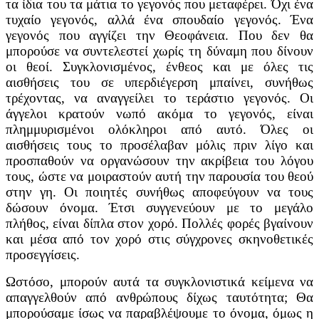
τα ίδια του τα μάτια το γεγονός που μεταφέρει. Όχι ένα
τυχαίο γεγονός, αλλά ένα σπουδαίο γεγονός. Ένα
γεγονός που αγγίζει την Θεοφάνεια. Που δεν θα
μπορούσε να συντελεστεί χωρίς τη δύναμη που δίνουν
οι θεοί. Συγκλονισμένος, ένθεος και με όλες τις
αισθήσεις του σε υπερδιέγερση μπαίνει, συνήθως
τρέχοντας, να αναγγείλει το τεράστιο γεγονός. Οι
άγγελοι κρατούν νωπό ακόμα το γεγονός, είναι
πλημμυρισμένοι ολόκληροι από αυτό. Όλες οι
αισθήσεις τους το προσέλαβαν μόλις πριν λίγο και
προσπαθούν να οργανώσουν την ακρίβεια του λόγου
τους, ώστε να μοιραστούν αυτή την παρουσία του θεού
στην γη. Οι ποιητές συνήθως αποφεύγουν να τους
δώσουν όνομα. Έτσι συγγενεύουν με το μεγάλο
πλήθος, είναι δίπλα στον χορό. Πολλές φορές βγαίνουν
και μέσα από τον χορό στις σύγχρονες σκηνοθετικές
προσεγγίσεις.
Ωστόσο, μπορούν αυτά τα συγκλονιστικά κείμενα να
απαγγελθούν από ανθρώπους δίχως ταυτότητα; Θα
μπορούσαμε ίσως να παραβλέψουμε το όνομα, όμως η