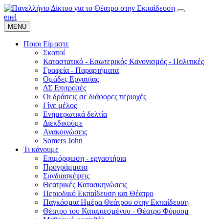
en
el
MENU
Ποιοι Είμαστε
Σκοποί
Καταστατικό - Εσωτερικός Κανονισμός - Πολιτικές
Γραφεία - Παραρτήματα
Ομάδες Εργασίας
ΔΣ Επιτροπές
Οι δράσεις σε διάφορες περιοχές
Γίνε μέλος
Ενημερωτικά δελτία
Διεκδικούμε
Ανακοινώσεις
Somers John
Τι κάνουμε
Επιμόρφωση - εργαστήρια
Προγράμματα
Συνδιασκέψεις
Θεατρικές Κατασκηνώσεις
Περιοδικό Εκπαίδευση και Θέατρο
Παγκόσμια Ημέρα Θεάτρου στην Εκπαίδευση
Θέατρο του Καταπιεσμένου - Θέατρο Φόρουμ