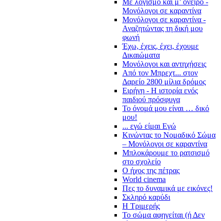
Με λογισμό και μ’ όνειρο -
Μονόλογοι σε καραντίνα
Μονόλογοι σε καραντίνα -
Αναζητώντας τη δική μου
φωνή
Έχω, έχεις, έχει, έχουμε
Δικαιώματα
Μονόλογοι και αντηχήσεις
Από τον Μπρεχτ... στον
Δαρείο 2800 μίλια δρόμος
Ειρήνη - Η ιστορία ενός
παιδιού πρόσφυγα
Το όνομά μου είναι … δικό
μου!
... εγώ είμαι Εγώ
Κινώντας το Νομαδικό Σώμα
– Μονόλογοι σε καραντίνα
Μπλοκάρουμε το ρατσισμό
στο σχολείο
Ο ήχος της πέτρας
World cinema
Πες το δυναμικά με εικόνες!
Σκληρό καρύδι
Η Τριμερής
Το σώμα αφηγείται (ή Δεν