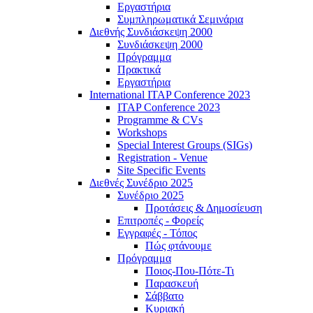
Εργαστήρια
Συμπληρωματικά Σεμινάρια
Διεθνής Συνδιάσκεψη 2000
Συνδιάσκεψη 2000
Πρόγραμμα
Πρακτικά
Εργαστήρια
International ITAP Conference 2023
ITAP Conference 2023
Programme & CVs
Workshops
Special Interest Groups (SIGs)
Registration - Venue
Site Specific Events
Διεθνές Συνέδριο 2025
Συνέδριο 2025
Προτάσεις & Δημοσίευση
Επιτροπές - Φορείς
Εγγραφές - Τόπος
Πώς φτάνουμε
Πρόγραμμα
Ποιος-Που-Πότε-Τι
Παρασκευή
Σάββατο
Κυριακή