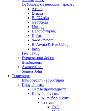
Οι δράσεις σε διάφορες περιοχές
Αττική
Στερεά
Β. Ελλάδα
Θεσσαλία
Ήπειρος
Πελοπόννησος
Κρήτη
Δωδεκάνησα
Β. Αιγαίο & Κυκλάδες
Ιόνιο
Γίνε μέλος
Ενημερωτικά δελτία
Διεκδικούμε
Ανακοινώσεις
Somers John
Τι κάνουμε
Επιμόρφωση - εργαστήρια
Προγράμματα
Όλα τα προγράμματα
Κι αν ήσουν εσύ;
Κι αν ήσουν εσυ;
Τι είναι;
FAQ