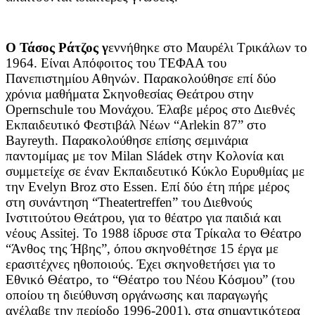
Ο Τάσος Ράτζος γ
εννήθηκε στο Μαυρέλι Τρικάλων το
1964. Είναι Απόφοιτος του ΤΕΦΑΑ του
Πανεπιστημίου Αθηνών.
Παρακολούθησε επί δύο
χρόνια μαθήματα Σκηνοθεσίας Θεάτρου στην
Opernschule του Μονάχου. Έλαβε μέρος στο Διεθνές
Εκπαιδευτικό Φεστιβάλ Νέων “Arlekin 87” στο
Bayreyth. Παρακολούθησε επίσης σεμινάρια
παντομίμας με τον Milan Sládek στην Κολονία και
συμμετείχε σε έναν Εκπαιδευτικό Κύκλο Ευρυθμίας με
την Evelyn Broz στο Essen. Επί δύο έτη πήρε μέρος
στη συνάντηση “Theatertreffen” του Διεθνούς
Ινστιτούτου Θεάτρου, για το θέατρο για παιδιά και
νέους Assitej. Το 1988 ίδρυσε στα Τρίκαλα το Θέατρο
“Άνθος της Ήβης”, όπου σκηνοθέτησε 15 έργα με
ερασιτέχνες ηθοποιούς.
Έχει σκηνοθετήσει για το
Εθνικό Θέατρο, το “Θέατρο του Νέου Κόσμου” (του
οποίου τη διεύθυνση οργάνωσης και παραγωγής
ανέλαβε την περίοδο 1996-2001), στα σημαντικότερα