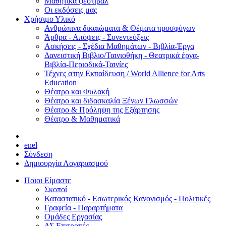
Μαθητικά φεστιβάλ
Οι εκδόσεις μας
Χρήσιμο Υλικό
Ανθρώπινα δικαιώματα & Θέματα προσφύγων
Άρθρα - Απόψεις - Συνεντεύξεις
Ασκήσεις - Σχέδια Μαθημάτων - Βιβλία-Έργα
Δανειστική Βιβλιο/Ταινιοθήκη - Θεατρικά έργα-
Βιβλία-Περιοδικά-Ταινίες
Τέχνες στην Εκπαίδευση / World Allience for Arts
Education
Θέατρο και Φυλακή
Θέατρο και διδασκαλία Ξένων Γλωσσών
Θέατρο & Πρόληψη της Εξάρτησης
Θέατρο & Μαθηματικά
en
el
Σύνδεση
Δημιουργία Λογαριασμού
Ποιοι Είμαστε
Σκοποί
Καταστατικό - Εσωτερικός Κανονισμός - Πολιτικές
Γραφεία - Παραρτήματα
Ομάδες Εργασίας
ΔΣ Επιτροπές