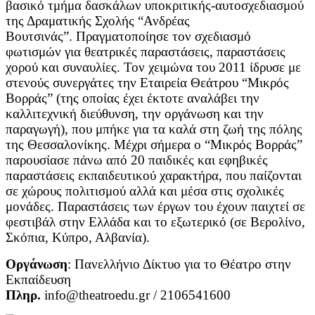
βασικό τμήμα δασκάλων υποκριτικής-αυτοσχεδιασμού
της Δραματικής Σχολής “Ανδρέας
Βουτσινάς”.
Πραγματοποίησε τον σχεδιασμό
φωτισμών για θεατρικές παραστάσεις, παραστάσεις
χορού και συναυλίες.
Τον χειμώνα του 2011 ίδρυσε με
στενούς συνεργάτες την Εταιρεία Θεάτρου “Μικρός
Βορράς” (της οποίας έχει έκτοτε αναλάβει την
καλλιτεχνική διεύθυνση, την οργάνωση και την
παραγωγή), που μπήκε για τα καλά στη ζωή της πόλης
της Θεσσαλονίκης. Μέχρι σήμερα ο “Μικρός Βορράς”
παρουσίασε πάνω από 20 παιδικές και εφηβικές
παραστάσεις εκπαιδευτικού χαρακτήρα, που παίζονται
σε χώρους πολιτισμού αλλά και μέσα στις σχολικές
μονάδες. Παραστάσεις των έργων του έχουν παιχτεί σε
φεστιβάλ στην Ελλάδα και το εξωτερικό (σε Βερολίνο,
Σκόπια, Κύπρο, Αλβανία).
Οργάνωση
: Πανελλήνιο Δίκτυο για το Θέατρο στην
Εκπαίδευση
Πληρ.
info@theatroedu.gr / 2106541600