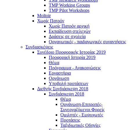
TMP Working Groups
TMP Pilot Workshops
Moltoir
Χωρίς Πατρόν
Χωρίς Πατρόν αρχική
Εκπαίδευση στελεχών
Δράσεις σε σχολεία
Οργανωτικές - παιδαγωγικές συναντήσεις
Συνδιασκέψεις
Συνέδριο Προφορικής Ιστορίας 2019
Προφορική Ιστορία 2019
Θέμα
Πρόγραμμα - Ανακοινώσεις
Εργαστήρια
Οργάνωση
Υποβολή προτάσεων
Διεθνής Συνδιάσκεψη 2018
Συνδιάσκεψη 2018
Θέμα
Οργάνωση-Επιτροπές-
Συνεργαζόμενοι Φορείς
Ομιλητές - Εμψυχωτές
Προτάσεις
Ταξιδιωτικές Οδηγίες