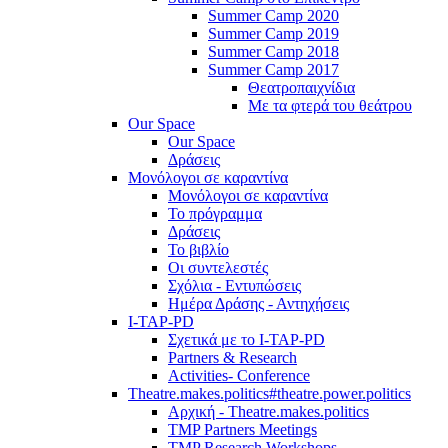
Summer Camp 2020
Summer Camp 2019
Summer Camp 2018
Summer Camp 2017
Θεατροπαιχνίδια
Με τα φτερά του θεάτρου
Our Space
Our Space
Δράσεις
Μονόλογοι σε καραντίνα
Μονόλογοι σε καραντίνα
Το πρόγραμμα
Δράσεις
Το βιβλίο
Οι συντελεστές
Σχόλια - Εντυπώσεις
Ημέρα Δράσης - Αντηχήσεις
I-TAP-PD
Σχετικά με το I-TAP-PD
Partners & Research
Activities- Conference
Theatre.makes.politics#theatre.power.politics
Αρχική - Theatre.makes.politics
TMP Partners Meetings
TMP Research Workshops