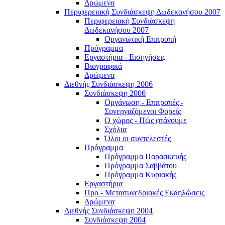
Δρώμενα
Περιφερειακή Συνδιάσκεψη Δωδεκανήσου 2007
Περιφερειακή Συνδιάσκεψη
Δωδεκανήσου 2007
Οργανωτική Επιτροπή
Πρόγραμμα
Εργαστήρια - Εισηγήσεις
Βιογραφικά
Δρώμενα
Διεθνής Συνδιάσκεψη 2006
Συνδιάσκεψη 2006
Οργάνωση - Επιτροπές -
Συνεργαζόμενοι Φορείς
Ο χώρος - Πώς φτάνουμε
Σχόλια
Όλοι οι συντελεστές
Πρόγραμμα
Πρόγραμμα Παρασκευής
Πρόγραμμα Σαββάτου
Πρόγραμμα Κυριακής
Εργαστήρια
Προ - Μετασυνεδριακές Εκδηλώσεις
Δρώμενα
Διεθνής Συνδιάσκεψη 2004
Συνδιάσκεψη 2004