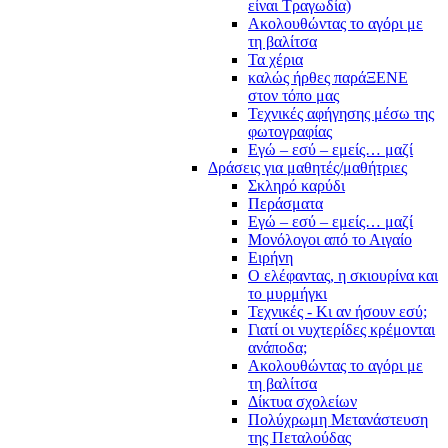
είναι Τραγωδία)
Ακολουθώντας το αγόρι με
τη βαλίτσα
Τα χέρια
καλώς ήρθες παράΞΕΝΕ
στον τόπο μας
Τεχνικές αφήγησης μέσω της
φωτογραφίας
Εγώ – εσύ – εμείς… μαζί
Δράσεις για μαθητές/μαθήτριες
Σκληρό καρύδι
Περάσματα
Εγώ – εσύ – εμείς… μαζί
Μονόλογοι από το Αιγαίο
Ειρήνη
Ο ελέφαντας, η σκιουρίνα και
το μυρμήγκι
Τεχνικές - Κι αν ήσουν εσύ;
Γιατί οι νυχτερίδες κρέμονται
ανάποδα;
Ακολουθώντας το αγόρι με
τη βαλίτσα
Δίκτυα σχολείων
Πολύχρωμη Μετανάστευση
της Πεταλούδας