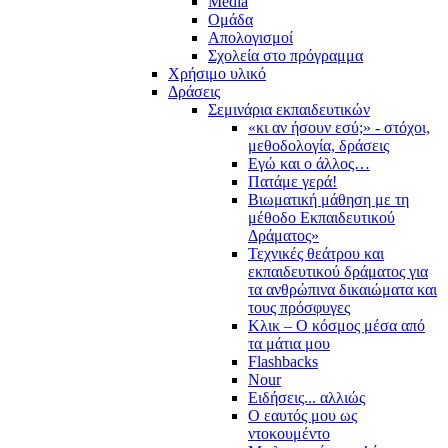
Media
Ομάδα
Απολογισμοί
Σχολεία στο πρόγραμμα
Χρήσιμο υλικό
Δράσεις
Σεμινάρια εκπαιδευτικών
«κι αν ήσουν εσύ;» - στόχοι,
μεθοδολογία, δράσεις
Εγώ και ο άλλος…
Πατάμε γερά!
Βιωματική μάθηση με τη
μέθοδο Εκπαιδευτικού
Δράματος»
Τεχνικές θεάτρου και
εκπαιδευτικού δράματος για
τα ανθρώπινα δικαιώματα και
τους πρόσφυγες
Κλικ – Ο κόσμος μέσα από
τα μάτια μου
Flashbacks
Nour
Ειδήσεις... αλλιώς
Ο εαυτός μου ως
ντοκουμέντο