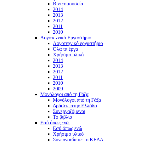
Βιντεομουσεία
2014
2013
2012
2011
2010
Λογοτεχνικό Εργαστήριο
Λογοτεχνικό εργαστήριο
Όλα τα έργα
Χρήσιμο υλικό
2014
2013
2012
2011
2010
2009
Μονόλογοι από τη Γάζα
Μονόλογοι από τη Γάζα
Δράσεις στην Ελλάδα
Συνεργαζόμενοι
To βιβλίο
Εσύ όπως εγώ
Εσύ όπως εγώ
Χρήσιμο υλικό
Συνεργασία με το ΚΕΔΑ