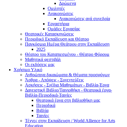
Δρώμενα
Ομιλητές
Ανακοινώσεις
Ανακοινώσεις ανά συνεδρία
Εργαστήρια
Ομάδες Εργασίας
Θεατρικές Κατασκηνώσεις
Περιοδικό Εκπαίδευση και Θέατρο
Παγκόσμια Ημέρα Θεάτρου στην Εκπαίδευση
2025
Θέατρο του Καταπιεσμένου - Θέατρο Φόρουμ
Μαθητικά φεστιβάλ
Οι εκδόσεις μας
Χρήσιμο Υλικό
Ανθρώπινα δικαιώματα & Θέματα προσφύγων
Άρθρα - Απόψεις - Συνεντεύξεις
Ασκήσεις - Σχέδια Μαθημάτων - Βιβλία-Έργα
Δανειστική Βιβλιο/Ταινιοθήκη - Θεατρικά έργα-
Βιβλία-Περιοδικά-Ταινίες
Θεατρικά έργα στη βιβλιοθήκη μας
Περιοδικά
Βιβλία
Ταινίες
Τέχνες στην Εκπαίδευση / World Allience for Arts
Education