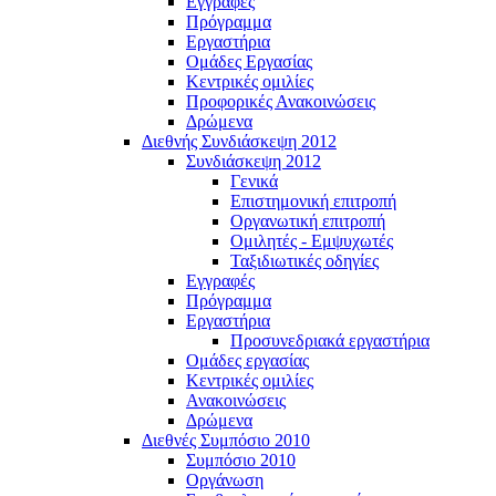
Εγγραφές
Πρόγραμμα
Εργαστήρια
Ομάδες Εργασίας
Κεντρικές ομιλίες
Προφορικές Ανακοινώσεις
Δρώμενα
Διεθνής Συνδιάσκεψη 2012
Συνδιάσκεψη 2012
Γενικά
Επιστημονική επιτροπή
Οργανωτική επιτροπή
Ομιλητές - Εμψυχωτές
Ταξιδιωτικές οδηγίες
Εγγραφές
Πρόγραμμα
Εργαστήρια
Προσυνεδριακά εργαστήρια
Ομάδες εργασίας
Κεντρικές ομιλίες
Ανακοινώσεις
Δρώμενα
Διεθνές Συμπόσιο 2010
Συμπόσιο 2010
Οργάνωση