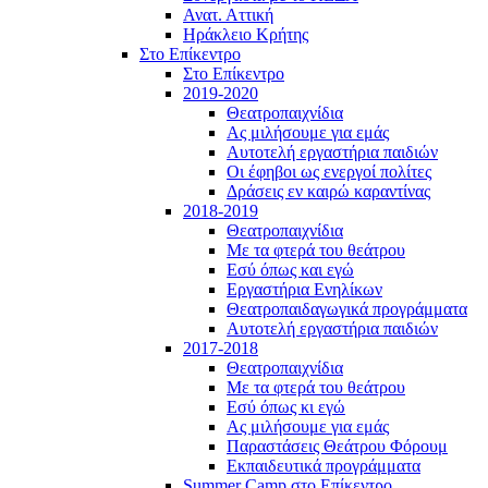
Ανατ. Αττική
Ηράκλειο Κρήτης
Στο Επίκεντρο
Στο Επίκεντρο
2019-2020
Θεατροπαιχνίδια
Ας μιλήσουμε για εμάς
Αυτοτελή εργαστήρια παιδιών
Οι έφηβοι ως ενεργοί πολίτες
Δράσεις εν καιρώ καραντίνας
2018-2019
Θεατροπαιχνίδια
Με τα φτερά του θεάτρου
Εσύ όπως και εγώ
Εργαστήρια Ενηλίκων
Θεατροπαιδαγωγικά προγράμματα
Αυτοτελή εργαστήρια παιδιών
2017-2018
Θεατροπαιχνίδια
Με τα φτερά του θεάτρου
Εσύ όπως κι εγώ
Ας μιλήσουμε για εμάς
Παραστάσεις Θεάτρου Φόρουμ
Εκπαιδευτικά προγράμματα
Summer Camp στο Επίκεντρο