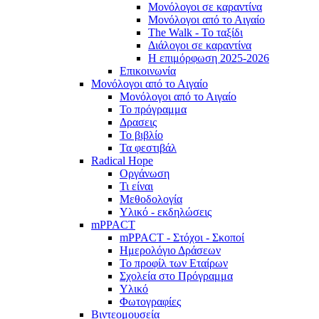
Μονόλογοι σε καραντίνα
Μονόλογοι από το Αιγαίο
The Walk - Το ταξίδι
Διάλογοι σε καραντίνα
Η επιμόρφωση 2025-2026
Επικοινωνία
Μονόλογοι από το Αιγαίο
Μονόλογοι από το Αιγαίο
Το πρόγραμμα
Δρασεις
Το βιβλίο
Τα φεστιβάλ
Radical Hope
Οργάνωση
Τι είναι
Μεθοδολογία
Υλικό - εκδηλώσεις
mPPACT
mPPACT - Στόχοι - Σκοποί
Ημερολόγιο Δράσεων
Το προφίλ των Εταίρων
Σχολεία στο Πρόγραμμα
Υλικό
Φωτογραφίες
Βιντεομουσεία