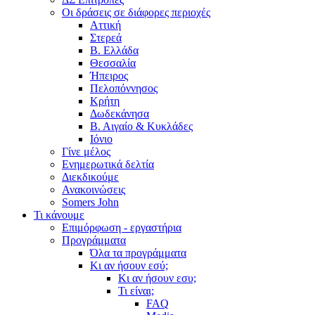
Οι δράσεις σε διάφορες περιοχές
Αττική
Στερεά
Β. Ελλάδα
Θεσσαλία
Ήπειρος
Πελοπόννησος
Κρήτη
Δωδεκάνησα
Β. Αιγαίο & Κυκλάδες
Ιόνιο
Γίνε μέλος
Ενημερωτικά δελτία
Διεκδικούμε
Ανακοινώσεις
Somers John
Τι κάνουμε
Επιμόρφωση - εργαστήρια
Προγράμματα
Όλα τα προγράμματα
Κι αν ήσουν εσύ;
Κι αν ήσουν εσυ;
Τι είναι;
FAQ