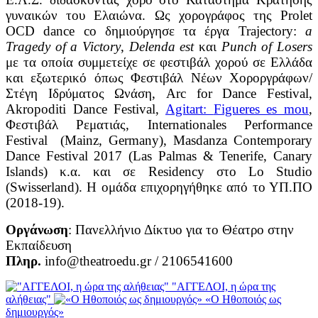
γυναικών του Ελαιώνα. Ως χορογράφος της Prolet
OCD dance co δημιούργησε τα έργα Trajectory:
a
Tragedy
of
a
Victory
,
Delenda
est
και
Punch
of
Losers
με τα οποία συμμετείχε σε φεστιβάλ χορού σε Ελλάδα
και εξωτερικό όπως Φεστιβάλ Νέων Χοροργράφων/
Στέγη Ιδρύματος Ωνάση, Arc for Dance Festival,
Akropoditi Dance Festival,
Agitart
:
Figueres es mou
,
Φεστιβάλ Ρεματιάς, Internationales Performance
Festival (Mainz, Germany), Masdanza Contemporary
Dance Festival 2017 (Las Palmas & Tenerife, Canary
Islands) κ.α. και σε Residency στο Lo Studio
(Swisserland). Η ομάδα επιχορηγήθηκε από το ΥΠ.ΠΟ
(2018-19).
Οργάνωση
: Πανελλήνιο Δίκτυο για το Θέατρο στην
Εκπαίδευση
Πληρ.
info@theatroedu.gr / 2106541600
"ΑΓΓΕΛΟΙ, η ώρα της
αλήθειας"
«Ο Ηθοποιός ως
δημιουργός»