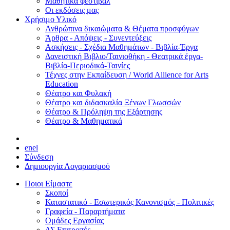
Μαθητικά φεστιβάλ
Οι εκδόσεις μας
Χρήσιμο Υλικό
Ανθρώπινα δικαιώματα & Θέματα προσφύγων
Άρθρα - Απόψεις - Συνεντεύξεις
Ασκήσεις - Σχέδια Μαθημάτων - Βιβλία-Έργα
Δανειστική Βιβλιο/Ταινιοθήκη - Θεατρικά έργα-
Βιβλία-Περιοδικά-Ταινίες
Τέχνες στην Εκπαίδευση / World Allience for Arts
Education
Θέατρο και Φυλακή
Θέατρο και διδασκαλία Ξένων Γλωσσών
Θέατρο & Πρόληψη της Εξάρτησης
Θέατρο & Μαθηματικά
en
el
Σύνδεση
Δημιουργία Λογαριασμού
Ποιοι Είμαστε
Σκοποί
Καταστατικό - Εσωτερικός Κανονισμός - Πολιτικές
Γραφεία - Παραρτήματα
Ομάδες Εργασίας
ΔΣ Επιτροπές