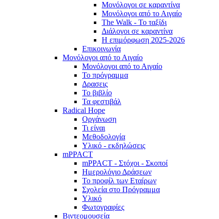
Μονόλογοι σε καραντίνα
Μονόλογοι από το Αιγαίο
The Walk - Το ταξίδι
Διάλογοι σε καραντίνα
Η επιμόρφωση 2025-2026
Επικοινωνία
Μονόλογοι από το Αιγαίο
Μονόλογοι από το Αιγαίο
Το πρόγραμμα
Δρασεις
Το βιβλίο
Τα φεστιβάλ
Radical Hope
Οργάνωση
Τι είναι
Μεθοδολογία
Υλικό - εκδηλώσεις
mPPACT
mPPACT - Στόχοι - Σκοποί
Ημερολόγιο Δράσεων
Το προφίλ των Εταίρων
Σχολεία στο Πρόγραμμα
Υλικό
Φωτογραφίες
Βιντεομουσεία