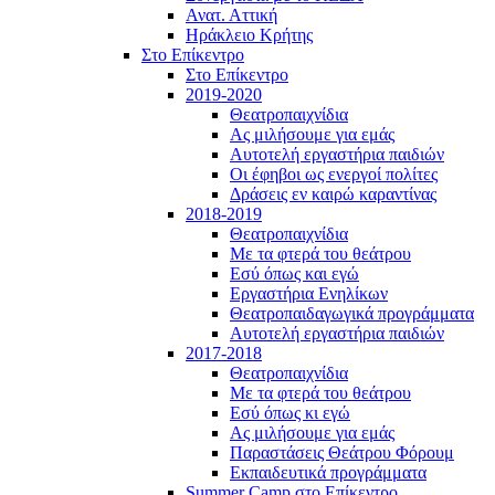
Ανατ. Αττική
Ηράκλειο Κρήτης
Στο Επίκεντρο
Στο Επίκεντρο
2019-2020
Θεατροπαιχνίδια
Ας μιλήσουμε για εμάς
Αυτοτελή εργαστήρια παιδιών
Οι έφηβοι ως ενεργοί πολίτες
Δράσεις εν καιρώ καραντίνας
2018-2019
Θεατροπαιχνίδια
Με τα φτερά του θεάτρου
Εσύ όπως και εγώ
Εργαστήρια Ενηλίκων
Θεατροπαιδαγωγικά προγράμματα
Αυτοτελή εργαστήρια παιδιών
2017-2018
Θεατροπαιχνίδια
Με τα φτερά του θεάτρου
Εσύ όπως κι εγώ
Ας μιλήσουμε για εμάς
Παραστάσεις Θεάτρου Φόρουμ
Εκπαιδευτικά προγράμματα
Summer Camp στο Επίκεντρο