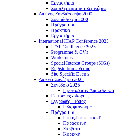
Εργαστήρια
Συμπληρωματικά Σεμινάρια
Διεθνής Συνδιάσκεψη 2000
Συνδιάσκεψη 2000
Πρόγραμμα
Πρακτικά
Εργαστήρια
International ITAP Conference 2023
ITAP Conference 2023
Programme & CVs
Workshops
Special Interest Groups (SIGs)
Registration - Venue
Site Specific Events
Διεθνές Συνέδριο 2025
Συνέδριο 2025
Προτάσεις & Δημοσίευση
Επιτροπές - Φορείς
Εγγραφές - Τόπος
Πώς φτάνουμε
Πρόγραμμα
Ποιος-Που-Πότε-Τι
Παρασκευή
Σάββατο
Κυριακή