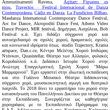
Ammutinamenti Ravena,
Agitart
:
Figueres es
mou
,
Trayectos
·
Festival Internacional de Danza
Contempor
á
nea
,
C
á
diz en Danza
,
La Fundicion Bilbao
,
Masdanza International Contemporary Dance Festival,
Arc for Dance, Akropoditi Dance Fest, Athens Video
Dance Project, MIR festival, Δημήτρια, Αισχύλεια, Bob
Festival κ.ά. Έχει διδάξει σύγχρονο χορό και
αυτοσχεδιασμό σε σχολές χορού, δραματικές σχολές
και κοινωνικά ιδρύματα όπως studio Trajectory, Krama
artspace, Dan.c.ce, Κέντρο Μελέτης Χορού Ισιδώρας
Ντάνκαν, Quasistellar, Θέατρο των Αλλαγών, φυλακές
Κορυδαλλού κ.ά. Διδάσκει Ιστορία Χορού στην
Ανώτερη Επαγγελματική Σχολή Χορού "Μάρω
Μαρμαρινού". Έχει εργαστεί στην ιδιωτική εκπαίδευση
και στο Γυάλινο Μουσικό Θέατρο διδάσκοντας
σύγχρονο χορό, μουσικοκινητική αγωγή και θεατρικό
παιχνίδι. To 2018 δίνει το εργαστήριο του χορού στην
κατασκήνωση του Πανελλήνιου Δικτύου για το Θέατρο
στην Εκπαίδευση. Συνεργάζεται ως καθηγήτρια/
χορογράφος με το Εκπαιδευτικό Πρόγραμμα της
Ε.Λ.Σ. διδάσκοντας χορό στο Κατάστημα Κράτησης