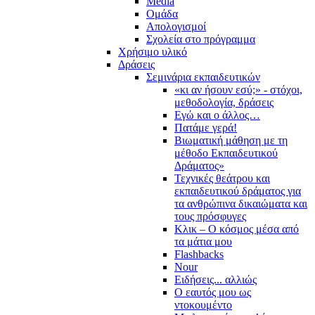
Media
Ομάδα
Απολογισμοί
Σχολεία στο πρόγραμμα
Χρήσιμο υλικό
Δράσεις
Σεμινάρια εκπαιδευτικών
«κι αν ήσουν εσύ;» - στόχοι,
μεθοδολογία, δράσεις
Εγώ και ο άλλος…
Πατάμε γερά!
Βιωματική μάθηση με τη
μέθοδο Εκπαιδευτικού
Δράματος»
Τεχνικές θεάτρου και
εκπαιδευτικού δράματος για
τα ανθρώπινα δικαιώματα και
τους πρόσφυγες
Κλικ – Ο κόσμος μέσα από
τα μάτια μου
Flashbacks
Nour
Ειδήσεις... αλλιώς
Ο εαυτός μου ως
ντοκουμέντο