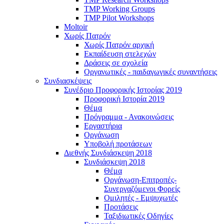
TMP Working Groups
TMP Pilot Workshops
Moltoir
Χωρίς Πατρόν
Χωρίς Πατρόν αρχική
Εκπαίδευση στελεχών
Δράσεις σε σχολεία
Οργανωτικές - παιδαγωγικές συναντήσεις
Συνδιασκέψεις
Συνέδριο Προφορικής Ιστορίας 2019
Προφορική Ιστορία 2019
Θέμα
Πρόγραμμα - Ανακοινώσεις
Εργαστήρια
Οργάνωση
Υποβολή προτάσεων
Διεθνής Συνδιάσκεψη 2018
Συνδιάσκεψη 2018
Θέμα
Οργάνωση-Επιτροπές-
Συνεργαζόμενοι Φορείς
Ομιλητές - Εμψυχωτές
Προτάσεις
Ταξιδιωτικές Οδηγίες