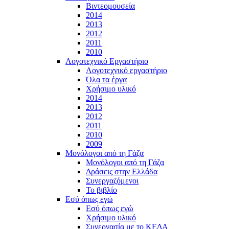
Βιντεομουσεία
2014
2013
2012
2011
2010
Λογοτεχνικό Εργαστήριο
Λογοτεχνικό εργαστήριο
Όλα τα έργα
Χρήσιμο υλικό
2014
2013
2012
2011
2010
2009
Μονόλογοι από τη Γάζα
Μονόλογοι από τη Γάζα
Δράσεις στην Ελλάδα
Συνεργαζόμενοι
To βιβλίο
Εσύ όπως εγώ
Εσύ όπως εγώ
Χρήσιμο υλικό
Συνεργασία με το ΚΕΔΑ