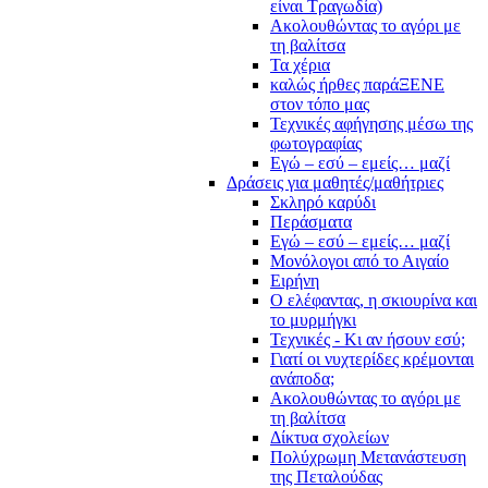
είναι Τραγωδία)
Ακολουθώντας το αγόρι με
τη βαλίτσα
Τα χέρια
καλώς ήρθες παράΞΕΝΕ
στον τόπο μας
Τεχνικές αφήγησης μέσω της
φωτογραφίας
Εγώ – εσύ – εμείς… μαζί
Δράσεις για μαθητές/μαθήτριες
Σκληρό καρύδι
Περάσματα
Εγώ – εσύ – εμείς… μαζί
Μονόλογοι από το Αιγαίο
Ειρήνη
Ο ελέφαντας, η σκιουρίνα και
το μυρμήγκι
Τεχνικές - Κι αν ήσουν εσύ;
Γιατί οι νυχτερίδες κρέμονται
ανάποδα;
Ακολουθώντας το αγόρι με
τη βαλίτσα
Δίκτυα σχολείων
Πολύχρωμη Μετανάστευση
της Πεταλούδας