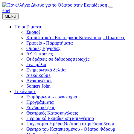
en
el
MENU
Ποιοι Είμαστε
Σκοποί
Καταστατικό - Εσωτερικός Κανονισμός - Πολιτικές
Γραφεία - Παραρτήματα
Ομάδες Εργασίας
ΔΣ Επιτροπές
Οι δράσεις σε διάφορες περιοχές
Γίνε μέλος
Ενημερωτικά δελτία
Διεκδικούμε
Ανακοινώσεις
Somers John
Τι κάνουμε
Επιμόρφωση - εργαστήρια
Προγράμματα
Συνδιασκέψεις
Θεατρικές Κατασκηνώσεις
Περιοδικό Εκπαίδευση και Θέατρο
Παγκόσμια Ημέρα Θεάτρου στην Εκπαίδευση
Θέατρο του Καταπιεσμένου - Θέατρο Φόρουμ