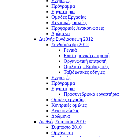
Εγγραφές
Πρόγραμμα
Εργαστήρια
Ομάδες Εργασίας
Κεντρικές ομιλίες
Προφορικές Ανακοινώσεις
Δρώμενα
Διεθνής Συνδιάσκεψη 2012
Συνδιάσκεψη 2012
Γενικά
Επιστημονική επιτροπή
Οργανωτική επιτροπή
Ομιλητές - Εμψυχωτές
Ταξιδιωτικές οδηγίες
Εγγραφές
Πρόγραμμα
Εργαστήρια
Προσυνεδριακά εργαστήρια
Ομάδες εργασίας
Κεντρικές ομιλίες
Ανακοινώσεις
Δρώμενα
Διεθνές Συμπόσιο 2010
Συμπόσιο 2010
Οργάνωση