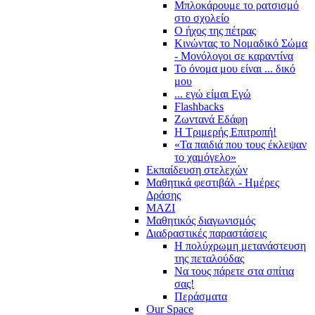
Μπλοκάρουμε το ρατσισμό
στο σχολείο
Ο ήχος της πέτρας
Κινώντας το Νομαδικό Σώμα
- Μονόλογοι σε καραντίνα
Το όνομα μου είναι ... δικό
μου
... εγώ είμαι Εγώ
Flashbacks
Ζωντανά Εδάφη
Η Τριμερής Επιτροπή!
«Τα παιδιά που τους έκλεψαν
το χαμόγελο»
Εκπαίδευση στελεχών
Μαθητικά φεστιβάλ - Ημέρες
Δράσης
ΜΑΖΙ
Μαθητικός διαγωνισμός
Διαδραστικές παραστάσεις
Η πολύχρωμη μετανάστευση
της πεταλούδας
Να τους πάρετε στα σπίτια
σας!
Περάσματα
Our Space