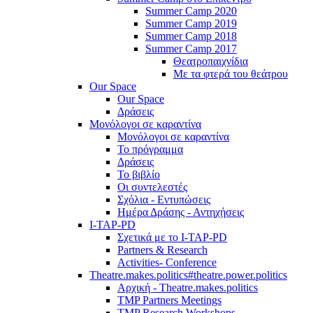
Summer Camp 2020
Summer Camp 2019
Summer Camp 2018
Summer Camp 2017
Θεατροπαιχνίδια
Με τα φτερά του θεάτρου
Our Space
Our Space
Δράσεις
Μονόλογοι σε καραντίνα
Μονόλογοι σε καραντίνα
Το πρόγραμμα
Δράσεις
Το βιβλίο
Οι συντελεστές
Σχόλια - Εντυπώσεις
Ημέρα Δράσης - Αντηχήσεις
I-TAP-PD
Σχετικά με το I-TAP-PD
Partners & Research
Activities- Conference
Theatre.makes.politics#theatre.power.politics
Αρχική - Theatre.makes.politics
TMP Partners Meetings
TMP Research Workshops