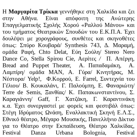
Η
Μαργαρίτα Τρίκκα
γεννήθηκε στη Χαλκίδα και ζει
στην Αθήνα. Eίναι απόφοιτη της Ανώτερης
Επαγγελματικής Σχολής Χορού «Ραλλού Μάνου» και
του τμήματος Θεατρικών Σπουδών του Ε.Κ.Π.Α. Έχει
δουλέψει με χορογράφους, συνθέτες και σκηνοθέτες
όπως: Σπύρο Κουβαρά/ Synthesis 743, Δ. Μαραμή,
ομάδα Ραφή, Chto Delat, Εύη Σούλη/ Stereo Nero
Dance Co, Stella Spirou Cie, Αερίτες
/
Π.
Απέργη,
Bread and Puppet Theater, Α. Παπαδαμάκη, Α.
Λαμπίρη/ ομάδα ΜΑΝ, Α. Γύρα/ Κινητήρας, Μ.
Νέστορα/ Yelp!, Φ.Κορρού, Ε. Farrel, Συντεχνία του
Γέλιου/ Β. Κουκαλάνι, Γ. Παλούμπη, Ε. Φαναριώτη/
Terre de Semis, Ξανθίας/ Κ. Παπακωνσταντίνου, Σ.
Καραγιάννη/ Gaff, Γ. Χατζάκη, Γ. Καραντινάκη
κ.α. Έχει συνεργαστεί με φορείς και φεστιβάλ όπως:
Στέγη Ιδρύματος Ωνάση, Εναλλακτική Σκηνή Ε.Λ.Σ.,
Εθνικό θέατρο, Μέγαρο Μουσικής, Πανελλήνιο Δίκτυο
για το Θέατρο στην Εκπαίδευση, Θέατρο Χαλκίδας,
Festival Danza Urbana Bolognia, Festival