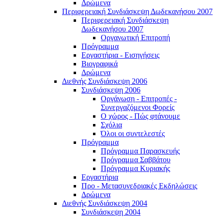
Δρώμενα
Περιφερειακή Συνδιάσκεψη Δωδεκανήσου 2007
Περιφερειακή Συνδιάσκεψη
Δωδεκανήσου 2007
Οργανωτική Επιτροπή
Πρόγραμμα
Εργαστήρια - Εισηγήσεις
Βιογραφικά
Δρώμενα
Διεθνής Συνδιάσκεψη 2006
Συνδιάσκεψη 2006
Οργάνωση - Επιτροπές -
Συνεργαζόμενοι Φορείς
Ο χώρος - Πώς φτάνουμε
Σχόλια
Όλοι οι συντελεστές
Πρόγραμμα
Πρόγραμμα Παρασκευής
Πρόγραμμα Σαββάτου
Πρόγραμμα Κυριακής
Εργαστήρια
Προ - Μετασυνεδριακές Εκδηλώσεις
Δρώμενα
Διεθνής Συνδιάσκεψη 2004
Συνδιάσκεψη 2004