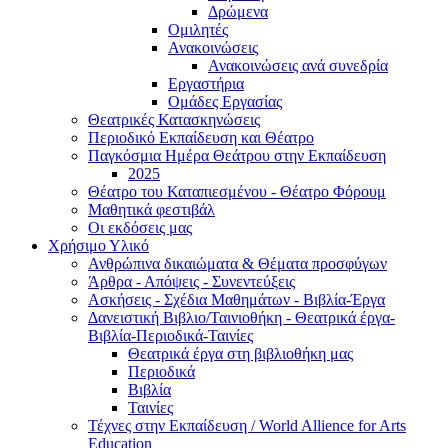
Δρώμενα
Ομιλητές
Ανακοινώσεις
Ανακοινώσεις ανά συνεδρία
Εργαστήρια
Ομάδες Εργασίας
Θεατρικές Κατασκηνώσεις
Περιοδικό Εκπαίδευση και Θέατρο
Παγκόσμια Ημέρα Θεάτρου στην Εκπαίδευση
2025
Θέατρο του Καταπιεσμένου - Θέατρο Φόρουμ
Μαθητικά φεστιβάλ
Οι εκδόσεις μας
Χρήσιμο Υλικό
Ανθρώπινα δικαιώματα & Θέματα προσφύγων
Άρθρα - Απόψεις - Συνεντεύξεις
Ασκήσεις - Σχέδια Μαθημάτων - Βιβλία-Έργα
Δανειστική Βιβλιο/Ταινιοθήκη - Θεατρικά έργα-
Βιβλία-Περιοδικά-Ταινίες
Θεατρικά έργα στη βιβλιοθήκη μας
Περιοδικά
Βιβλία
Ταινίες
Τέχνες στην Εκπαίδευση / World Allience for Arts
Education