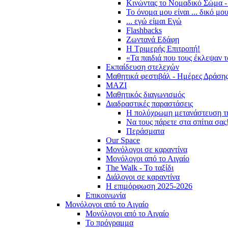
Κινώντας το Νομαδικό Σώμα -
Το όνομα μου είναι ... δικό μο
... εγώ είμαι Εγώ
Flashbacks
Ζωντανά Εδάφη
Η Τριμερής Επιτροπή!
«Τα παιδιά που τους έκλεψαν 
Εκπαίδευση στελεχών
Μαθητικά φεστιβάλ - Ημέρες Δράση
ΜΑΖΙ
Μαθητικός διαγωνισμός
Διαδραστικές παραστάσεις
Η πολύχρωμη μετανάστευση τ
Να τους πάρετε στα σπίτια σας
Περάσματα
Our Space
Μονόλογοι σε καραντίνα
Μονόλογοι από το Αιγαίο
The Walk - Το ταξίδι
Διάλογοι σε καραντίνα
Η επιμόρφωση 2025-2026
Επικοινωνία
Μονόλογοι από το Αιγαίο
Μονόλογοι από το Αιγαίο
Το πρόγραμμα