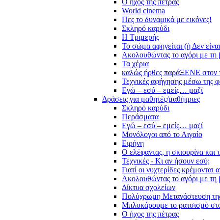
Ο ήχος της πέτρας
World cinema
Πες το δυναμικά με εικόνες!
Σκληρό καρύδι
Η Τριμερής
Το σώμα αφηγείται (ή Δεν είνα
Ακολουθώντας το αγόρι με τη 
Τα χέρια
καλώς ήρθες παράΞΕΝΕ στον 
Τεχνικές αφήγησης μέσω της 
Εγώ – εσύ – εμείς… μαζί
Δράσεις για μαθητές/μαθήτριες
Σκληρό καρύδι
Περάσματα
Εγώ – εσύ – εμείς… μαζί
Μονόλογοι από το Αιγαίο
Ειρήνη
Ο ελέφαντας, η σκιουρίνα και 
Τεχνικές - Κι αν ήσουν εσύ;
Γιατί οι νυχτερίδες κρέμονται 
Ακολουθώντας το αγόρι με τη 
Δίκτυα σχολείων
Πολύχρωμη Μετανάστευση τη
Μπλοκάρουμε το ρατσισμό στο
Ο ήχος της πέτρας