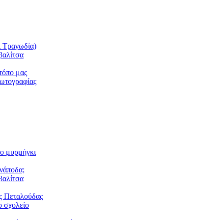
ι Τραγωδία)
βαλίτσα
τόπο μας
φωτογραφίας
το μυρμήγκι
ανάποδα;
βαλίτσα
ς Πεταλούδας
 σχολείο