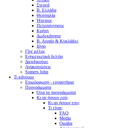
Στερεά
Β. Ελλάδα
Θεσσαλία
Ήπειρος
Πελοπόννησος
Κρήτη
Δωδεκάνησα
Β. Αιγαίο & Κυκλάδες
Ιόνιο
Γίνε μέλος
Ενημερωτικά δελτία
Διεκδικούμε
Ανακοινώσεις
Somers John
Τι κάνουμε
Επιμόρφωση - εργαστήρια
Προγράμματα
Όλα τα προγράμματα
Κι αν ήσουν εσύ;
Κι αν ήσουν εσυ;
Τι είναι;
FAQ
Media
Ομάδα