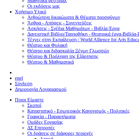
Μαθητικά φεστιβάλ
Οι εκδόσεις μας
Χρήσιμο Υλικό
Ανθρώπινα δικαιώματα & Θέματα προσφύγων
Άρθρα - Απόψεις - Συνεντεύξεις
Ασκήσεις - Σχέδια Μαθημάτων - Βιβλία-Έργα
Δανειστική Βιβλιο/Ταινιοθήκη - Θεατρικά έργα-Βιβλία-
Τέχνες στην Εκπαίδευση / World Allience for Arts Educa
Θέατρο και Φυλακή
Θέατρο και διδασκαλία Ξένων Γλωσσών
Θέατρο & Πρόληψη της Εξάρτησης
Θέατρο & Μαθηματικά
en
el
Σύνδεση
Δημιουργία Λογαριασμού
Ποιοι Είμαστε
Σκοποί
Καταστατικό - Εσωτερικός Κανονισμός - Πολιτικές
Γραφεία - Παραρτήματα
Ομάδες Εργασίας
ΔΣ Επιτροπές
Οι δράσεις σε διάφορες περιοχές
Αττική