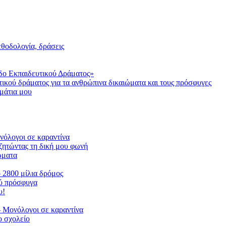
μεθοδολογία, δράσεις
δο Εκπαιδευτικού Δράματος»
τικού δράματος για τα ανθρώπινα δικαιώματα και τους πρόσφυγες
μάτια μου
ονόλογοι σε καραντίνα
ζητώντας τη δική μου φωνή
ιώματα
ο 2800 μίλια δρόμος
ού πρόσφυγα
υ!
 Μονόλογοι σε καραντίνα
 σχολείο