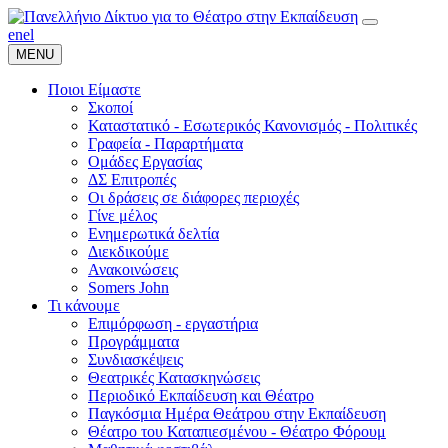
en
el
MENU
Ποιοι Είμαστε
Σκοποί
Καταστατικό - Εσωτερικός Κανονισμός - Πολιτικές
Γραφεία - Παραρτήματα
Ομάδες Εργασίας
ΔΣ Επιτροπές
Οι δράσεις σε διάφορες περιοχές
Γίνε μέλος
Ενημερωτικά δελτία
Διεκδικούμε
Ανακοινώσεις
Somers John
Τι κάνουμε
Επιμόρφωση - εργαστήρια
Προγράμματα
Συνδιασκέψεις
Θεατρικές Κατασκηνώσεις
Περιοδικό Εκπαίδευση και Θέατρο
Παγκόσμια Ημέρα Θεάτρου στην Εκπαίδευση
Θέατρο του Καταπιεσμένου - Θέατρο Φόρουμ