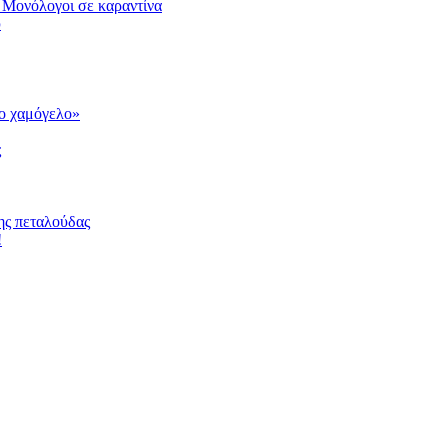
 Μονόλογοι σε καραντίνα
υ
το χαμόγελο»
ς
ης πεταλούδας
!