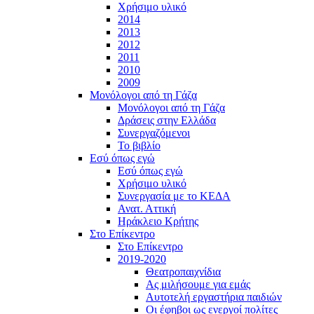
Χρήσιμο υλικό
2014
2013
2012
2011
2010
2009
Μονόλογοι από τη Γάζα
Μονόλογοι από τη Γάζα
Δράσεις στην Ελλάδα
Συνεργαζόμενοι
To βιβλίο
Εσύ όπως εγώ
Εσύ όπως εγώ
Χρήσιμο υλικό
Συνεργασία με το ΚΕΔΑ
Ανατ. Αττική
Ηράκλειο Κρήτης
Στο Επίκεντρο
Στο Επίκεντρο
2019-2020
Θεατροπαιχνίδια
Ας μιλήσουμε για εμάς
Αυτοτελή εργαστήρια παιδιών
Οι έφηβοι ως ενεργοί πολίτες