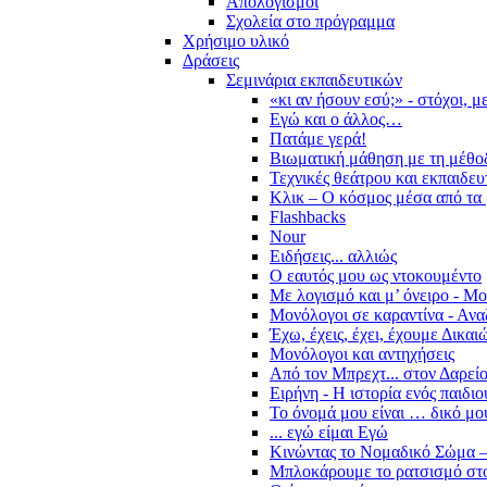
Απολογισμοί
Σχολεία στο πρόγραμμα
Χρήσιμο υλικό
Δράσεις
Σεμινάρια εκπαιδευτικών
«κι αν ήσουν εσύ;» - στόχοι, 
Εγώ και ο άλλος…
Πατάμε γερά!
Βιωματική μάθηση με τη μέθο
Τεχνικές θεάτρου και εκπαιδευ
Κλικ – Ο κόσμος μέσα από τα 
Flashbacks
Nour
Ειδήσεις... αλλιώς
Ο εαυτός μου ως ντοκουμέντο
Με λογισμό και μ’ όνειρο - Μ
Μονόλογοι σε καραντίνα - Ανα
Έχω, έχεις, έχει, έχουμε Δικα
Μονόλογοι και αντηχήσεις
Από τον Μπρεχτ... στον Δαρεί
Ειρήνη - Η ιστορία ενός παιδι
Το όνομά μου είναι … δικό μο
... εγώ είμαι Εγώ
Κινώντας το Νομαδικό Σώμα –
Μπλοκάρουμε το ρατσισμό στο