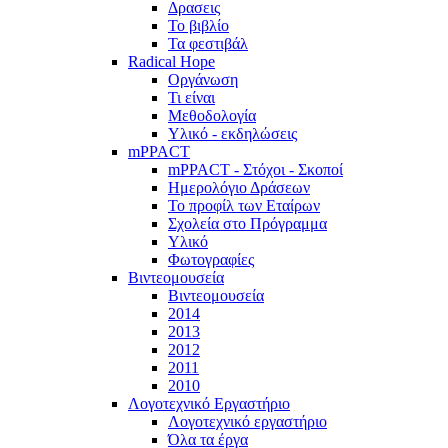
Δρασεις
Το βιβλίο
Τα φεστιβάλ
Radical Hope
Οργάνωση
Τι είναι
Μεθοδολογία
Υλικό - εκδηλώσεις
mPPACT
mPPACT - Στόχοι - Σκοποί
Ημερολόγιο Δράσεων
Το προφίλ των Εταίρων
Σχολεία στο Πρόγραμμα
Υλικό
Φωτογραφίες
Βιντεομουσεία
Βιντεομουσεία
2014
2013
2012
2011
2010
Λογοτεχνικό Εργαστήριο
Λογοτεχνικό εργαστήριο
Όλα τα έργα